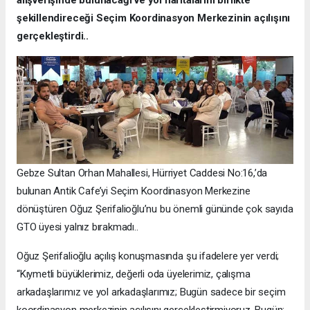
alışverişinde bulunacağı ve yol haritalarını birlikte
şekillendireceği Seçim Koordinasyon Merkezinin açılışını
gerçekleştirdi..
Gebze Sultan Orhan Mahallesi, Hürriyet Caddesi No:16,’da
bulunan Antik Cafe’yi Seçim Koordinasyon Merkezine
dönüştüren Oğuz Şerifalioğlu’nu bu önemli gününde çok sayıda
GTO üyesi yalnız bırakmadı..
Oğuz Şerifalioğlu açılış konuşmasında şu ifadelere yer verdi;
“Kıymetli büyüklerimiz, değerli oda üyelerimiz, çalışma
arkadaşlarımız ve yol arkadaşlarımız; Bugün sadece bir seçim