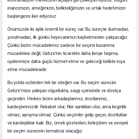
koordinasyon merkezinin açılışını gerçekleştirmiyoruz. Bugün;
inancımızın, emeğimizin, birlikteliğimizin ve ortak hedefimizin
başlangıcını ilan ediyoruz.
Önümüzde iki aylık önemli bir süreç var. Bu süreçte durmadan,
yorulmadan, ilk günkü heyecanımızı kaybetmeden çalışacağız.
Çünkü bizim mücadelemiz sadece bir seçimi kazanma
mücadelesi değil; Gebze'nin ticaretini daha ileriye taşıma,
üyelerimize daha güçlü hizmet etme ve geleceği birlikte inşa
etme mücadelesidir.
Bu yolda sizlerden tek bir isteğim var. Bu seçim sürecini
Gebze'mize yakışan olgunlukta, saygı içerisinde ve dostça
geçirelim. Herkes bizim arkadaşlarımız, dostlarımız,
kardeşlerimizdir. Rekabet olur, fikir ayrılıkları olur; ama kırgınlık
olmaz, ayrışma olmaz. Çünkü seçimler gelip geçer, dostluklar
ve kardeşlikler kalır. Biz, örnek gösterilen, birleştiren ve seviyeli
bir seçim sürecinin temsilcisi olacağız.