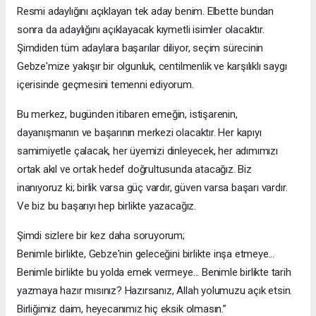
Resmi adaylığını açıklayan tek aday benim. Elbette bundan
sonra da adaylığını açıklayacak kıymetli isimler olacaktır.
Şimdiden tüm adaylara başarılar diliyor, seçim sürecinin
Gebze'mize yakışır bir olgunluk, centilmenlik ve karşılıklı saygı
içerisinde geçmesini temenni ediyorum.
Bu merkez, bugünden itibaren emeğin, istişarenin,
dayanışmanın ve başarının merkezi olacaktır. Her kapıyı
samimiyetle çalacak, her üyemizi dinleyecek, her adımımızı
ortak akıl ve ortak hedef doğrultusunda atacağız. Biz
inanıyoruz ki; birlik varsa güç vardır, güven varsa başarı vardır.
Ve biz bu başarıyı hep birlikte yazacağız.
Şimdi sizlere bir kez daha soruyorum;
Benimle birlikte, Gebze'nin geleceğini birlikte inşa etmeye...
Benimle birlikte bu yolda emek vermeye... Benimle birlikte tarih
yazmaya hazır mısınız? Hazırsanız, Allah yolumuzu açık etsin.
Birliğimiz daim, heyecanımız hiç eksik olmasın.”