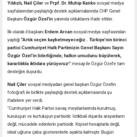
Yıldızlı, Nail Çiler
ve
Prpf. Dr. Muhip Kanko
sosyal medya
sayfalarından paylaştığı destek açıklamalarında CHP Genel
Başkanı
Özgür Özel’in
yanında olduklarını ifade ettiler..
İlk olarak il başkanı
Erdem Arcan
sosyal medya sayfasından
yaptığı
“Artık seçim kaybetmeyeceğiz.. Türkiye’nin birinci
partisi Cumhuriyet Halk Partimizin Genel Başkanı Sayın
Özgür Özel’in liderliğinde; halkın umudunu büyüterek,
kararlılıkla iktidara yürüyoruz
!” mesajı ile Özgür Özel’e tam
desteğini duyurdu..
Nail Çiler
sosyal medyadan genel başkan Özgür Özel!in
fotoğrafı ile birlikte paylaştığı destek açıklamasında şu
ifadelere yer verdi;
"Cumhuriyet Halk Partisi savaş meydanlarında kurulmuş,
kuruluşun ve kurtuluşun partisidir. İstikbali dışarda arayanların
değil, mücadele edenlerin partisidir. Kişisel hesaplarla değil,
ideal uğruna çaba gösterenlerle ayakta kalmıştır. Bugün