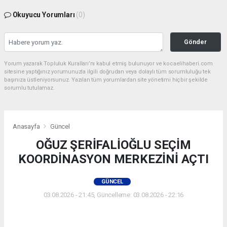
Okuyucu Yorumları
(0)
Gönder
Yorum yazarak Topluluk Kuralları’nı kabul etmiş bulunuyor ve kocaelihaberi.com
sitesine yaptığınız yorumunuzla ilgili doğrudan veya dolaylı tüm sorumluluğu tek
başınıza üstleniyorsunuz. Yazılan tüm yorumlardan site yönetimi hiçbir şekilde
sorumlu tutulamaz.
Anasayfa
Güncel
OĞUZ ŞERİFALİOĞLU SEÇİM
KOORDİNASYON MERKEZİNİ AÇTI
GÜNCEL
03.08.2026 - 21:45, Güncelleme: 03.08.2026 - 22:16