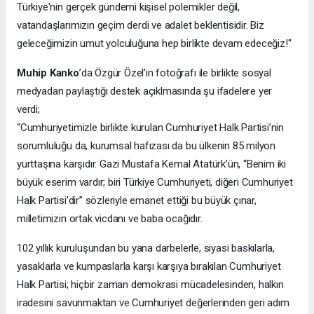
Türkiye'nin gerçek gündemi kişisel polemikler değil,
vatandaşlarımızın geçim derdi ve adalet beklentisidir. Biz
geleceğimizin umut yolculuğuna hep birlikte devam edeceğiz!"
Muhip Kanko
’da Özgür Özel’in fotoğrafı ile birlikte sosyal
medyadan paylaştığı destek açıklmasında şu ifadelere yer
verdi;
“Cumhuriyetimizle birlikte kurulan Cumhuriyet Halk Partisi’nin
sorumluluğu da, kurumsal hafızası da bu ülkenin 85 milyon
yurttaşına karşıdır. Gazi Mustafa Kemal Atatürk’ün, “Benim iki
büyük eserim vardır; biri Türkiye Cumhuriyeti, diğeri Cumhuriyet
Halk Partisi’dir” sözleriyle emanet ettiği bu büyük çınar,
milletimizin ortak vicdanı ve baba ocağıdır.
102 yıllık kuruluşundan bu yana darbelerle, siyasi baskılarla,
yasaklarla ve kumpaslarla karşı karşıya bırakılan Cumhuriyet
Halk Partisi; hiçbir zaman demokrasi mücadelesinden, halkın
iradesini savunmaktan ve Cumhuriyet değerlerinden geri adım