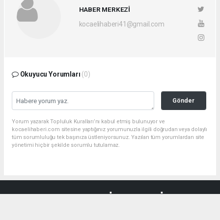
HABER MERKEZİ
kocaelihaberi41@gmail.com
Okuyucu Yorumları
(0)
Gönder
Yorum yazarak Topluluk Kuralları’nı kabul etmiş bulunuyor ve
kocaelihaberi.com sitesine yaptığınız yorumunuzla ilgili doğrudan veya dolaylı
tüm sorumluluğu tek başınıza üstleniyorsunuz. Yazılan tüm yorumlardan site
yönetimi hiçbir şekilde sorumlu tutulamaz.
haber paketi
haber scripti
haber yazılımı