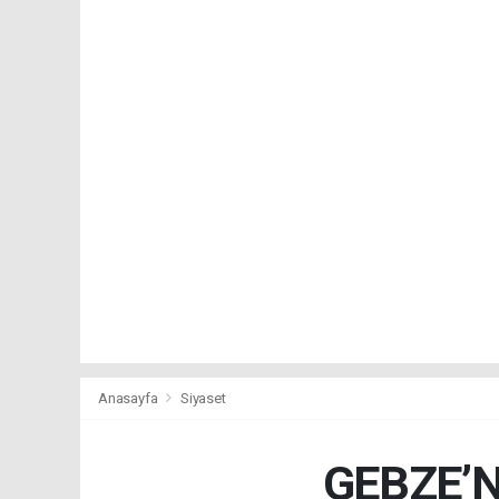
Anasayfa
Siyaset
GEBZE’N