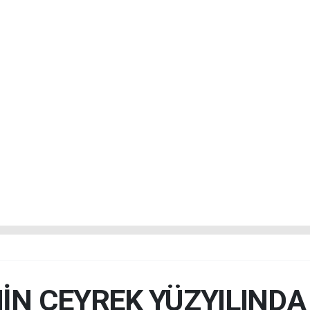
İN ÇEYREK YÜZYILIND