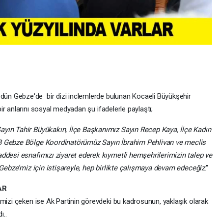
dün Gebze'de bir dizi inclemlerde bulunan Kocaeli Büyükşehir
bir anlarını sosyal medyadan şu ifadelerle paylaştı;
yın Tahir Büyükakın, İlçe Başkanımız Sayın Recep Kaya, İlçe Kadın
BB Gebze Bölge Koordinatörümüz Sayın İbrahim Pehlivan ve meclis
addesi esnafımızı ziyaret ederek kıymetli hemşehrilerimizin talep ve
. Gebze’miz için istişareyle, hep birlikte çalışmaya devam edeceğiz
."
AR
imizi çeken ise Ak Partinin görevdeki bu kadrosunun, yaklaşık olarak
ı..