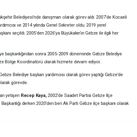
ükşehir Belediyesi’nde danışman olarak görev aldı. 2007'de Kocaeli
rdımcısı ve 2014 yılında Genel Sekreter oldu. 2019 yerel
anı seçildi. 2005'den 2026'ya Büyükakın'ın Gebze ile ilgili her
iye başkanlığından sonra 2005-2009 döneminde Gebze Belediye
bze Bölge Koordinatörü olarak hizmete devam ediyor..
bze Belediye başkan yardımcısı olarak görev yaptığı Gebze'de
larak görevde..
dan yetişen
Recep Kaya,
2002'de Saadet Partisi Gebze llçe
 Başkanlığı derken 2020'den beri Ak Parti Gebze ilçe başkanı olarak