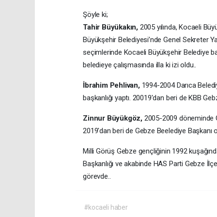
Şöyle ki;
Tahir Büyükakın,
2005 yılında, Kocaeli Büy
Büyükşehir Belediyesi’nde Genel Sekreter Ya
seçimlerinde Kocaeli Büyükşehir Belediye başk
beledieye çalışmasında illa ki izi oldu..
İbrahim Pehlivan,
1994-2004 Darıca Beled
başkanlığı yaptı. 20019'dan beri de KBB Ge
Zinnur Büyükgöz,
2005-2009 döneminde Ge
2019'dan beri de Gebze Beelediye Başkanı o
Milli Görüş Gebze gençliğinin 1992 kuşağın
Başkanlığı ve akabinde HAS Parti Gebze İlçe
görevde..
#kocaeli haber