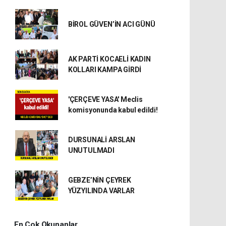
BİROL GÜVEN’İN ACI GÜNÜ
AK PARTİ KOCAELİ KADIN
KOLLARI KAMPA GİRDİ
'ÇERÇEVE YASA' Meclis
komisyonunda kabul edildi!
DURSUNALİ ARSLAN
UNUTULMADI
GEBZE’NİN ÇEYREK
YÜZYILINDA VARLAR
En Çok Okunanlar