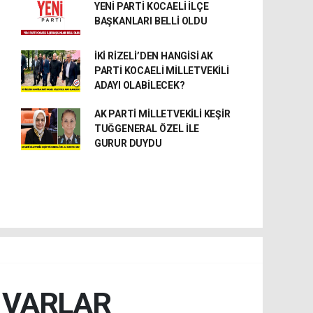
YENİ PARTİ KOCAELİ İLÇE
BAŞKANLARI BELLİ OLDU
İKİ RİZELİ’DEN HANGİSİ AK
PARTİ KOCAELİ MİLLETVEKİLİ
ADAYI OLABİLECEK?
AK PARTİ MİLLETVEKİLİ KEŞİR
TUĞGENERAL ÖZEL İLE
GURUR DUYDU
A VARLAR