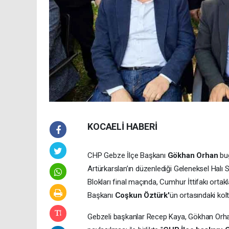
KOCAELİ HABERİ
CHP Gebze İlçe Başkanı
Gökhan Orhan
bu
Artürkarslan’ın düzenlediği Geleneksel Hal
Blokları final maçında, Cumhur İttifakı ortak
Başkanı
Coşkun Öztürk'
ün ortasındaki kol
Gebzeli başkanlar Recep Kaya, Gökhan Orha