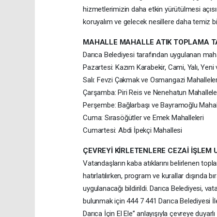
hizmetlerimizin daha etkin yürütülmesi açısı
koruyalım ve gelecek nesillere daha temiz bir
MAHALLE MAHALLE ATIK TOPLAMA T
Darıca Belediyesi tarafından uygulanan maha
Pazartesi: Kazım Karabekir, Cami, Yalı, Yeni 
Salı: Fevzi Çakmak ve Osmangazi Mahalleler
Çarşamba: Piri Reis ve Nenehatun Mahallele
Perşembe: Bağlarbaşı ve Bayramoğlu Mahall
Cuma: Sırasöğütler ve Emek Mahalleleri
Cumartesi: Abdi İpekçi Mahallesi
ÇEVREYİ KİRLETENLERE CEZAİ İŞLE
Vatandaşların kaba atıklarını belirlenen top
hatırlatılırken, program ve kurallar dışında bı
uygulanacağı bildirildi. Darıca Belediyesi, vat
bulunmak için 444 7 441 Darıca Belediyesi İle
Darıca İçin El Ele” anlayışıyla çevreye duya