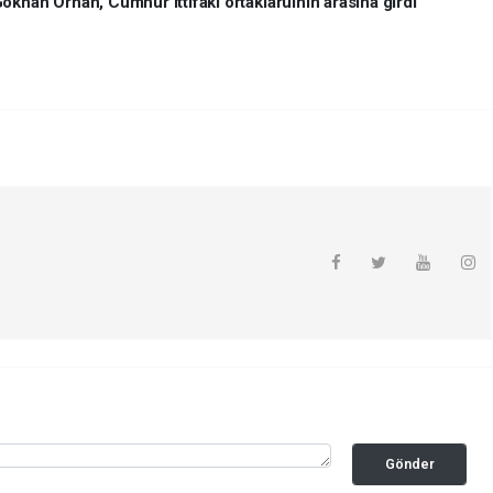
ökhan Orhan, Cumhur ittifakı ortaklaruının arasına girdi"
Gönder