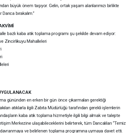
ndan büyük önem taşıyor. Gelin, ortak yaşam alanlarımızı birlikte
 Darıca bırakalım.”
AKVİMİ
lle bazlı kaba atık toplama programı şu şekilde devam ediyor:
ve Zincirlikuyu Mahalleleri
i
ri
eleri
M UYGULANACAK
lama gününden en erken bir gün önce çıkarmaları gerektiği
rakılan atıklarla ilgili Zabıta Müdürlüğü tarafından gerekli işlemlerin
andaşların kaba atık toplama hizmetiyle ilgili bilgi almak ve talepte
tişim Merkezine ulaşabileceklerini belirterek, tüm Darıcalıları “Temiz
rlı davranmaya ve belirlenen toplama programına uymaya davet etti.