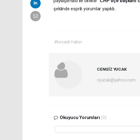
paylaşılması ile birlikte "
CHP İlçe başkanı G
şeklinde esprili yorumlar yapıldı..
#kocaeli haber
CENGİZ YUCAK
cyucak@yahoo.com
Okuyucu Yorumları
(0)