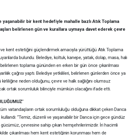
e yaşanabilir bir kent hedefiyle mahalle bazlı Atık Toplama
aşları belirlenen gün ve kurallara uymaya davet ederek çevre
k ve kent estetiğini güçlendirmek amacıyla yürüttüğü Atık Toplama
rılarda bulundu. Belediye, koltuk, kanepe, yatak, dolap, masa, halı
çin belirlenen toplama gününden en erken bir gün önce çıkarılması
lılık çağrısı yaptı. Belediye yetkilileri, belirlenen günlerden önce ya
ü kirliliğine neden olduğunu, çevre ve halk sağlığını olumsuz
ancak ortak sorumluluk bilinciyle mümkün olacağını ifade etti.
LULUĞUMUZ’
, tüm vatandaşların ortak sorumluluğu olduğuna dikkat çeken Darıca
 kullandı: “Temiz, düzenli ve yaşanabilir bir Darıca için gece gündüz
ücümüz, çevresine sahip çıkan hemşehrilerimizdir. İri hacimli
şekilde çıkarılması hem kent estetiğinin korunması hem de