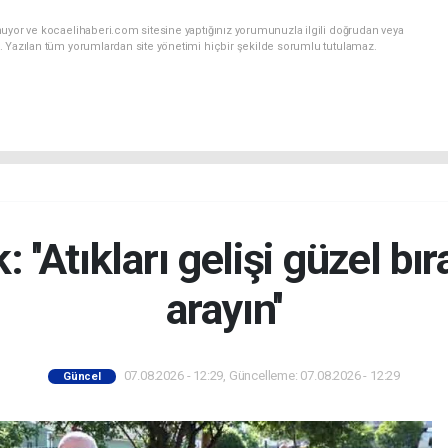
nuyor ve kocaelihaberi.com sitesine yaptığınız yorumunuzla ilgili doğrudan veya
. Yazılan tüm yorumlardan site yönetimi hiçbir şekilde sorumlu tutulamaz.
 ''Atıkları gelişi güzel b
arayın''
07.08.2026 - 12:29, Güncelleme: 07.08.2026 - 12:29
Güncel