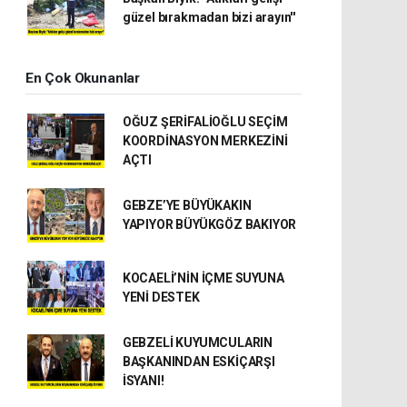
güzel bırakmadan bizi arayın''
En Çok Okunanlar
OĞUZ ŞERİFALİOĞLU SEÇİM
KOORDİNASYON MERKEZİNİ
AÇTI
GEBZE’YE BÜYÜKAKIN
YAPIYOR BÜYÜKGÖZ BAKIYOR
KOCAELİ’NİN İÇME SUYUNA
YENİ DESTEK
GEBZELİ KUYUMCULARIN
BAŞKANINDAN ESKİÇARŞI
İSYANI!