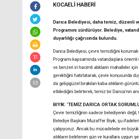
KOCAELİ HABERİ
Darıca Belediyesi, daha temiz, düzenli v
Programını sürdürüyor. Belediye, vatand
duyarlılığı çağrısında bulundu.
Darıca Belediyesi, çevre temizliğini koruma
Programı kapsamında vatandaşlara önemli uya
ve benzeri iri hacimli atıkların mahalleler i
gerektiğini hatırlatarak, çevre konusunda duyar
da gelişigüzel bırakılan kaba atıkların görünt
etkilediğini belirterek, temiz bir Darıca’nın 
BIYIK: ‘TEMİZ DARICA ORTAK SORUM
Çevre temizliğinin sadece belediyenin değil
Belediye Başkanı Muzaffer Bıyık, şu ifadeleri
çalışıyoruz. Ancak bu mücadelede en büyük g
atıkların belirlenen gün ve kurallara uygun 