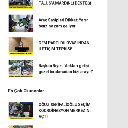
TALUS’A MARDİNLİ DESTEĞİ
Araç Sahipleri Dikkat: Yarın
benzine zam geliyor
DEM PARTİ DİLOVASI'NDAN
İLETİŞİM TEPKİSİ!
Başkan Bıyık: ''Atıkları gelişi
güzel bırakmadan bizi arayın''
En Çok Okunanlar
OĞUZ ŞERİFALİOĞLU SEÇİM
KOORDİNASYON MERKEZİNİ
AÇTI