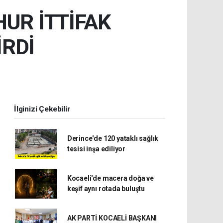
UR İTTİFAK
İRDİ
İlginizi Çekebilir
Derince'de 120 yataklı sağlık
tesisi inşa ediliyor
Kocaeli'de macera doğa ve
keşif aynı rotada buluştu
AK PARTİ KOCAELİ BAŞKANI