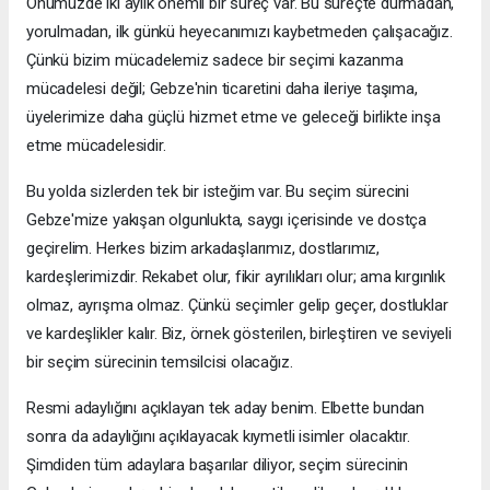
Önümüzde iki aylık önemli bir süreç var. Bu süreçte durmadan,
yorulmadan, ilk günkü heyecanımızı kaybetmeden çalışacağız.
Çünkü bizim mücadelemiz sadece bir seçimi kazanma
mücadelesi değil; Gebze'nin ticaretini daha ileriye taşıma,
üyelerimize daha güçlü hizmet etme ve geleceği birlikte inşa
etme mücadelesidir.
Bu yolda sizlerden tek bir isteğim var. Bu seçim sürecini
Gebze'mize yakışan olgunlukta, saygı içerisinde ve dostça
geçirelim. Herkes bizim arkadaşlarımız, dostlarımız,
kardeşlerimizdir. Rekabet olur, fikir ayrılıkları olur; ama kırgınlık
olmaz, ayrışma olmaz. Çünkü seçimler gelip geçer, dostluklar
ve kardeşlikler kalır. Biz, örnek gösterilen, birleştiren ve seviyeli
bir seçim sürecinin temsilcisi olacağız.
Resmi adaylığını açıklayan tek aday benim. Elbette bundan
sonra da adaylığını açıklayacak kıymetli isimler olacaktır.
Şimdiden tüm adaylara başarılar diliyor, seçim sürecinin