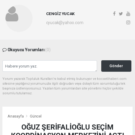
CENGİZ YUCAK
cyucak@yahoo.com
Okuyucu Yorumları
(0)
Gönder
Yorum yazarak Topluluk Kuralları’nı kabul etmiş bulunuyor ve kocaelihaberi.com
sitesine yaptığınız yorumunuzla ilgili doğrudan veya dolaylı tüm sorumluluğu tek
başınıza üstleniyorsunuz. Yazılan tüm yorumlardan site yönetimi hiçbir şekilde
sorumlu tutulamaz.
Anasayfa
Güncel
OĞUZ ŞERİFALİOĞLU SEÇİM