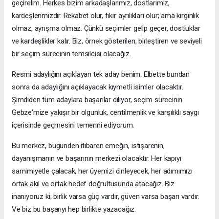
geçirelim. Herkes bizim arkadaşlarımız, dostlarımız,
kardeşlerimizdir. Rekabet olur, fikir ayrılıkları olur; ama kırgınlık
olmaz, ayrışma olmaz. Çünkü seçimler gelip geçer, dostluklar
ve kardeşlikler kalır. Biz, örnek gösterilen, birleştiren ve seviyeli
bir seçim sürecinin temsilcisi olacağız.
Resmi adaylığını açıklayan tek aday benim. Elbette bundan
sonra da adaylığını açıklayacak kıymetli isimler olacaktır.
Şimdiden tüm adaylara başarılar diliyor, seçim sürecinin
Gebze'mize yakışır bir olgunluk, centilmenlik ve karşılıklı saygı
içerisinde geçmesini temenni ediyorum.
Bu merkez, bugünden itibaren emeğin, istişarenin,
dayanışmanın ve başarının merkezi olacaktır. Her kapıyı
samimiyetle çalacak, her üyemizi dinleyecek, her adımımızı
ortak akıl ve ortak hedef doğrultusunda atacağız. Biz
inanıyoruz ki; birlik varsa güç vardır, güven varsa başarı vardır.
Ve biz bu başarıyı hep birlikte yazacağız.