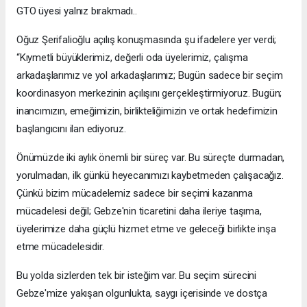
GTO üyesi yalnız bırakmadı..
Oğuz Şerifalioğlu açılış konuşmasında şu ifadelere yer verdi;
“Kıymetli büyüklerimiz, değerli oda üyelerimiz, çalışma
arkadaşlarımız ve yol arkadaşlarımız; Bugün sadece bir seçim
koordinasyon merkezinin açılışını gerçekleştirmiyoruz. Bugün;
inancımızın, emeğimizin, birlikteliğimizin ve ortak hedefimizin
başlangıcını ilan ediyoruz.
Önümüzde iki aylık önemli bir süreç var. Bu süreçte durmadan,
yorulmadan, ilk günkü heyecanımızı kaybetmeden çalışacağız.
Çünkü bizim mücadelemiz sadece bir seçimi kazanma
mücadelesi değil; Gebze'nin ticaretini daha ileriye taşıma,
üyelerimize daha güçlü hizmet etme ve geleceği birlikte inşa
etme mücadelesidir.
Bu yolda sizlerden tek bir isteğim var. Bu seçim sürecini
Gebze'mize yakışan olgunlukta, saygı içerisinde ve dostça