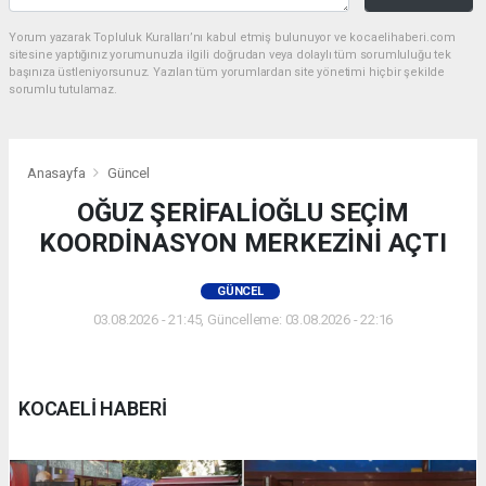
Yorum yazarak Topluluk Kuralları’nı kabul etmiş bulunuyor ve kocaelihaberi.com
sitesine yaptığınız yorumunuzla ilgili doğrudan veya dolaylı tüm sorumluluğu tek
başınıza üstleniyorsunuz. Yazılan tüm yorumlardan site yönetimi hiçbir şekilde
sorumlu tutulamaz.
Anasayfa
Güncel
OĞUZ ŞERİFALİOĞLU SEÇİM
KOORDİNASYON MERKEZİNİ AÇTI
GÜNCEL
03.08.2026 - 21:45, Güncelleme: 03.08.2026 - 22:16
KOCAELİ HABERİ