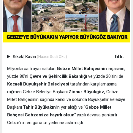
Erkek
|
Kadın
(Haberi Sesli Oku)
Milyonlarca liraya malolan
Gebze Millet Bahçesinin
inşasının,
yüzde 80'ni
Çevre ve Şehircilik Bakanlığı
ve yüzde 20'sini de
Kocaeli Büyükşehir Belediyesi
tarafından karşılamasına
rağmen Gebze Belediye Başkanı
Zinnur Büyükgöz,
Gebze
Millet Bahçesinin sağında kendi ve solunda Büyükşehir Belediye
Başkanı
Tahir Büyükakın'
ın yer aldığı ve "
Gebze Millet
Bahçesi Gebzemize hayırlı olsun"
yazılı devasa pankartı
Gebze'nin en görünür yerlerine astırmıştı.