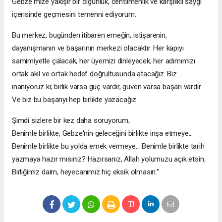
Gebze'mize yakışır bir olgunluk, centilmenlik ve karşılıklı saygı
içerisinde geçmesini temenni ediyorum.
Bu merkez, bugünden itibaren emeğin, istişarenin,
dayanışmanın ve başarının merkezi olacaktır. Her kapıyı
samimiyetle çalacak, her üyemizi dinleyecek, her adımımızı
ortak akıl ve ortak hedef doğrultusunda atacağız. Biz
inanıyoruz ki; birlik varsa güç vardır, güven varsa başarı vardır.
Ve biz bu başarıyı hep birlikte yazacağız.
Şimdi sizlere bir kez daha soruyorum;
Benimle birlikte, Gebze'nin geleceğini birlikte inşa etmeye...
Benimle birlikte bu yolda emek vermeye... Benimle birlikte tarih
yazmaya hazır mısınız? Hazırsanız, Allah yolumuzu açık etsin.
Birliğimiz daim, heyecanımız hiç eksik olmasın.”