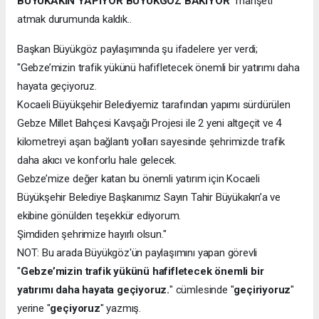
BÜYÜKAKIN YAPIYOR BÜYÜKGÖZ BAKIYOR
" manşeti
atmak durumunda kaldık..
Başkan Büyükgöz paylaşımında şu ifadelere yer verdi;
"Gebze’mizin trafik yükünü hafifletecek önemli bir yatırımı daha
hayata geçiyoruz.
Kocaeli Büyükşehir Belediyemiz tarafından yapımı sürdürülen
Gebze Millet Bahçesi Kavşağı Projesi ile 2 yeni altgeçit ve 4
kilometreyi aşan bağlantı yolları sayesinde şehrimizde trafik
daha akıcı ve konforlu hale gelecek.
Gebze’mize değer katan bu önemli yatırım için Kocaeli
Büyükşehir Belediye Başkanımız Sayın Tahir Büyükakın’a ve
ekibine gönülden teşekkür ediyorum.
Şimdiden şehrimize hayırlı olsun."
NOT: Bu arada Büyükgöz'ün paylaşımını yapan görevli
"
Gebze’mizin trafik yükünü hafifletecek önemli bir
yatırımı daha hayata geçiyoruz.
" cümlesinde "
geçiriyoruz
"
yerine "
geçiyoruz
" yazmış.