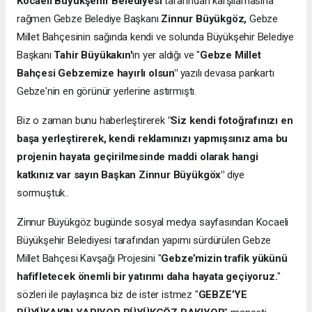
Kocaeli Büyükşehir Belediyesi
tarafından karşılamasına
rağmen Gebze Belediye Başkanı
Zinnur Büyükgöz,
Gebze
Millet Bahçesinin sağında kendi ve solunda Büyükşehir Belediye
Başkanı
Tahir Büyükakın'
ın yer aldığı ve "
Gebze Millet
Bahçesi Gebzemize hayırlı olsun"
yazılı devasa pankartı
Gebze'nin en görünür yerlerine astırmıştı.
Biz o zaman bunu haberleştirerek
"Siz kendi fotoğrafınızı en
başa yerleştirerek, kendi reklamınızı yapmışsınız ama bu
projenin hayata geçirilmesinde maddi olarak hangi
katkınız var sayın Başkan Zinnur Büyükgöx"
diye
sormuştuk..
Zinnur Büyükgöz bugünde sosyal medya sayfasından Kocaeli
Büyükşehir Belediyesi tarafından yapımı sürdürülen Gebze
Millet Bahçesi Kavşağı Projesini "
Gebze’mizin trafik yükünü
hafifletecek önemli bir yatırımı daha hayata geçiyoruz.
"
sözleri ile paylaşınca biz de ister istmez "
GEBZE’YE