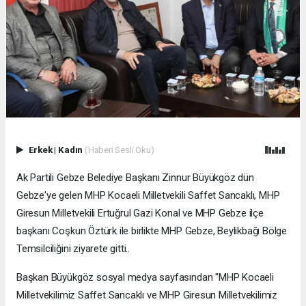
Erkek
|
Kadın
(Haberi Sesli Oku)
Ak Partili Gebze Belediye Başkanı Zinnur Büyükgöz dün
Gebze'ye gelen MHP Kocaeli Milletvekili Saffet Sancaklı, MHP
Giresun Milletvekili Ertuğrul Gazi Konal ve MHP Gebze ilçe
başkanı Coşkun Öztürk ile birlikte MHP Gebze, Beylikbağı Bölge
Temsilciliğini ziyarete gitti..
Başkan Büyükgöz sosyal medya sayfasından "MHP Kocaeli
Milletvekilimiz Saffet Sancaklı ve MHP Giresun Milletvekilimiz