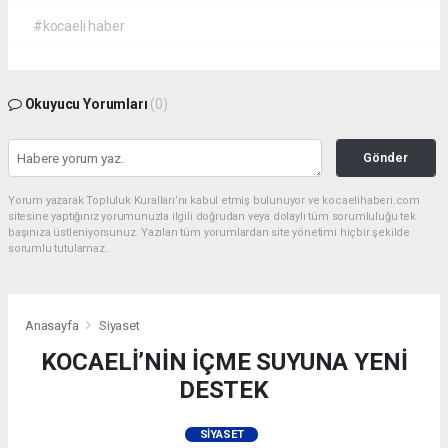
#kocaeli haber
Okuyucu Yorumları
(0)
Gönder
Yorum yazarak Topluluk Kuralları’nı kabul etmiş bulunuyor ve kocaelihaberi.com
sitesine yaptığınız yorumunuzla ilgili doğrudan veya dolaylı tüm sorumluluğu tek
başınıza üstleniyorsunuz. Yazılan tüm yorumlardan site yönetimi hiçbir şekilde
sorumlu tutulamaz.
Anasayfa
Siyaset
KOCAELİ’NİN İÇME SUYUNA YENİ
DESTEK
SIYASET