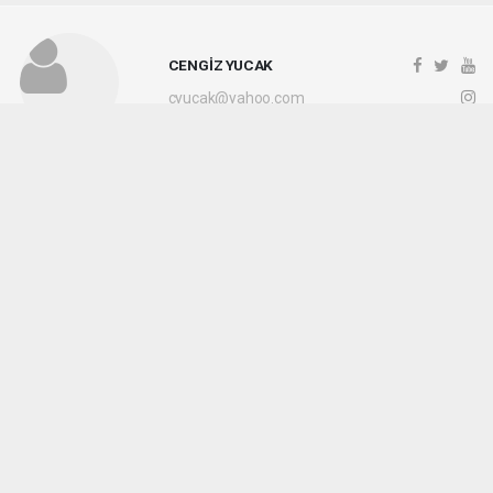
CENGİZ YUCAK
cyucak@yahoo.com
Okuyucu Yorumları
(0)
Gönder
Yorum yazarak Topluluk Kuralları’nı kabul etmiş bulunuyor ve kocaelihaberi.com
sitesine yaptığınız yorumunuzla ilgili doğrudan veya dolaylı tüm sorumluluğu tek
başınıza üstleniyorsunuz. Yazılan tüm yorumlardan site yönetimi hiçbir şekilde
sorumlu tutulamaz.
haber paketi
haber scripti
haber yazılımı