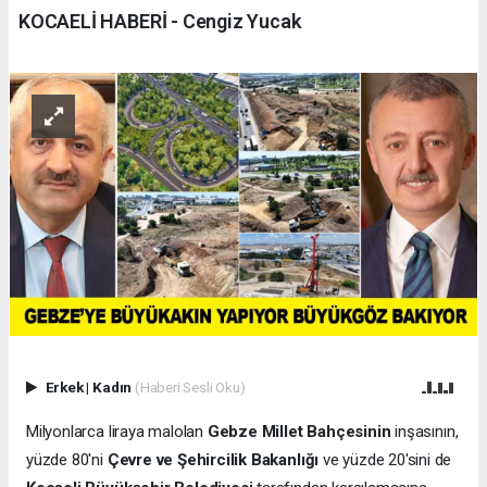
KOCAELİ HABERİ - Cengiz Yucak
Erkek
|
Kadın
(Haberi Sesli Oku)
Milyonlarca liraya malolan
Gebze Millet Bahçesinin
inşasının,
yüzde 80'ni
Çevre ve Şehircilik Bakanlığı
ve yüzde 20'sini de