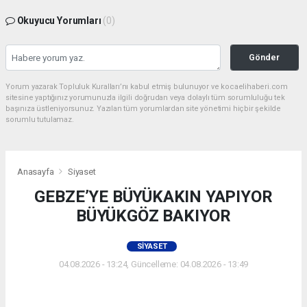
Okuyucu Yorumları
(0)
Gönder
Yorum yazarak Topluluk Kuralları’nı kabul etmiş bulunuyor ve kocaelihaberi.com
sitesine yaptığınız yorumunuzla ilgili doğrudan veya dolaylı tüm sorumluluğu tek
başınıza üstleniyorsunuz. Yazılan tüm yorumlardan site yönetimi hiçbir şekilde
sorumlu tutulamaz.
Anasayfa
Siyaset
GEBZE’YE BÜYÜKAKIN YAPIYOR
BÜYÜKGÖZ BAKIYOR
SIYASET
04.08.2026 - 13:24, Güncelleme: 04.08.2026 - 13:49