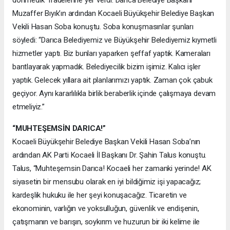
Muzaffer Bıyık’ın ardından Kocaeli Büyükşehir Belediye Başkan
Vekili Hasan Soba konuştu. Soba konuşmasınlar şunları
söyledi: “Darıca Belediyemiz ve Büyükşehir Belediyemiz kıymetli
hizmetler yaptı. Biz bunları yaparken şeffaf yaptık. Kameraları
bantlayarak yapmadık. Belediyecilik bizim işimiz. Kalıcı işler
yaptık. Gelecek yıllara ait planlarımızı yaptık. Zaman çok çabuk
geçiyor. Aynı kararlılıkla birlik beraberlik içinde çalışmaya devam
etmeliyiz.”
“MUHTEŞEMSİN DARICA!”
Kocaeli Büyükşehir Belediye Başkan Vekili Hasan Soba’nın
ardından AK Parti Kocaeli İl Başkanı Dr. Şahin Talus konuştu.
Talus, “Muhteşemsin Darıca! Kocaeli her zamanki yerinde! AK
siyasetin bir mensubu olarak en iyi bildiğimiz işi yapacağız;
kardeşlik hukuku ile her şeyi konuşacağız. Ticaretin ve
ekonominin, varlığın ve yoksulluğun, güvenlik ve endişenin,
çatışmanın ve barışın, soykırım ve huzurun bir iki kelime ile