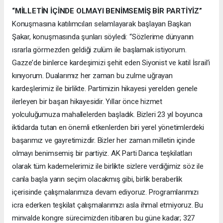
“MİLLETİN İÇİNDE OLMAYI BENİMSEMİŞ BİR PARTİYİZ”
Konuşmasına katılımcıları selamlayarak başlayan Başkan
Şakar, konuşmasında şunları söyledi: “Sözlerime dünyanın
ısrarla görmezden geldiği zulüm ile başlamak istiyorum.
Gazze’de binlerce kardeşimizi şehit eden Siyonist ve katil İsrail’i
kınıyorum. Dualarımız her zaman bu zulme uğrayan
kardeşlerimiz ile birlikte. Partimizin hikayesi yerelden genele
ilerleyen bir başarı hikayesidir. Yıllar önce hizmet
yolculuğumuza mahallelerden başladık. Bizleri 23 yıl boyunca
iktidarda tutan en önemli etkenlerden biri yerel yönetimlerdeki
başarımız ve gayretimizdir. Bizler her zaman milletin içinde
olmayı benimsemiş bir partiyiz. AK Parti Darıca teşkilatları
olarak tüm kademelerimiz ile birlikte sizlere verdiğimiz söz ile
canla başla yarın seçim olacakmış gibi, birlik beraberlik
içerisinde çalışmalarımıza devam ediyoruz. Programlarımızı
icra ederken teşkilat çalışmalarımızı asla ihmal etmiyoruz. Bu
minvalde kongre sürecimizden itibaren bu güne kadar; 327