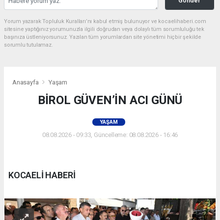
Gönder
Yorum yazarak Topluluk Kuralları’nı kabul etmiş bulunuyor ve kocaelihaberi.com
sitesine yaptığınız yorumunuzla ilgili doğrudan veya dolaylı tüm sorumluluğu tek
başınıza üstleniyorsunuz. Yazılan tüm yorumlardan site yönetimi hiçbir şekilde
sorumlu tutulamaz.
Anasayfa
Yaşam
BİROL GÜVEN’İN ACI GÜNÜ
YAŞAM
08.08.2026 - 09:33, Güncelleme: 08.08.2026 - 16:46
KOCAELİ HABERİ