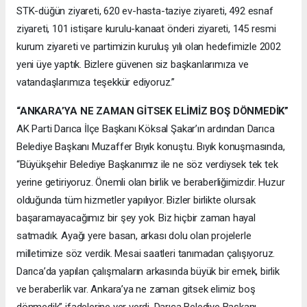
STK-düğün ziyareti, 620 ev-hasta-taziye ziyareti, 492 esnaf
ziyareti, 101 istişare kurulu-kanaat önderi ziyareti, 145 resmi
kurum ziyareti ve partimizin kuruluş yılı olan hedefimizle 2002
yeni üye yaptık. Bizlere güvenen siz başkanlarımıza ve
vatandaşlarımıza teşekkür ediyoruz.”
“ANKARA’YA NE ZAMAN GİTSEK ELİMİZ BOŞ DÖNMEDİK”
AK Parti Darıca İlçe Başkanı Köksal Şakar’ın ardından Darıca
Belediye Başkanı Muzaffer Bıyık konuştu. Bıyık konuşmasında,
“Büyükşehir Belediye Başkanımız ile ne söz verdiysek tek tek
yerine getiriyoruz. Önemli olan birlik ve beraberliğimizdir. Huzur
olduğunda tüm hizmetler yapılıyor. Bizler birlikte olursak
başaramayacağımız bir şey yok. Biz hiçbir zaman hayal
satmadık. Ayağı yere basan, arkası dolu olan projelerle
milletimize söz verdik. Mesai saatleri tanımadan çalışıyoruz.
Darıca’da yapılan çalışmaların arkasında büyük bir emek, birlik
ve beraberlik var. Ankara’ya ne zaman gitsek elimiz boş
dönmedik” ifadelerine yer verdi. Darıca Belediye Başkanı