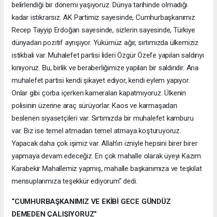
belirlendiği bir dönemi yaşıyoruz. Dünya tarihinde olmadığı
kadar istikrarsız. AK Partimiz sayesinde, Cumhurbaşkanımız
Recep Tayyip Erdoğan sayesinde, sizlerin sayesinde, Türkiye
dünyadan pozitif ayrışıyor. Yükümüz ağır, sırtımızda ülkemiziz
istikbali var. Muhalefet partisi lideri Özgür Özel’e yapılan saldırıyı
kınıyoruz. Bu, birlik ve beraberliğimize yapılan bir saldırıdır. Ana
muhalefet partisi kendi şikayet ediyor, kendi eylem yapıyor.
Onlar gibi çorba içerken kameraları kapatmıyoruz. Ülkenin
polisinin üzerine araç sürüyorlar. Kaos ve karmaşadan
beslenen siyasetçileri var. Sırtımızda bir muhalefet kamburu
var. Biz ise temel atmadan temel atmaya koşturuyoruz.
Yapacak daha çok işimiz var. Allah’ın izniyle hepsini birer birer
yapmaya devam edeceğiz. En çok mahalle olarak üyeyi Kazım
Karabekir Mahallemiz yapmış, mahalle başkanımıza ve teşkilat
mensuplarımıza teşekkür ediyorum” dedi.
“CUMHURBAŞKANIMIZ VE EKİBİ GECE GÜNDÜZ
DEMEDEN ÇALIŞIYORUZ”