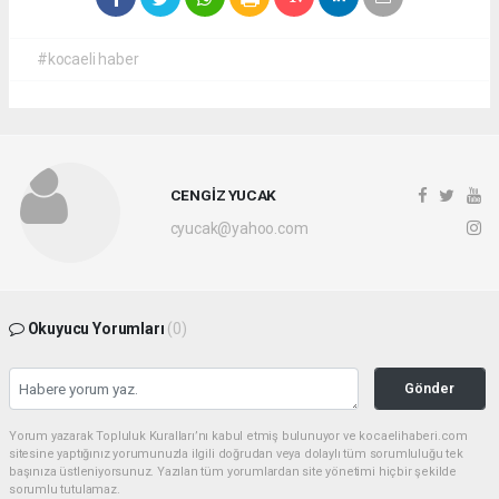
#kocaeli haber
CENGİZ YUCAK
cyucak@yahoo.com
Okuyucu Yorumları
(0)
Gönder
Yorum yazarak Topluluk Kuralları’nı kabul etmiş bulunuyor ve kocaelihaberi.com
sitesine yaptığınız yorumunuzla ilgili doğrudan veya dolaylı tüm sorumluluğu tek
başınıza üstleniyorsunuz. Yazılan tüm yorumlardan site yönetimi hiçbir şekilde
sorumlu tutulamaz.