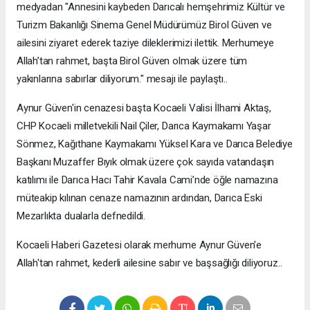
medyadan "Annesini kaybeden Darıcalı hemşehrimiz Kültür ve
Turizm Bakanlığı Sinema Genel Müdürümüz Birol Güven ve
ailesini ziyaret ederek taziye dileklerimizi ilettik. Merhumeye
Allah’tan rahmet, başta Birol Güven olmak üzere tüm
yakınlarına sabırlar diliyorum." mesajı ile paylaştı..
Aynur Güven'in cenazesi başta Kocaeli Valisi İlhami Aktaş,
CHP Kocaeli milletvekili Nail Çiler, Darıca Kaymakamı Yaşar
Sönmez, Kağıthane Kaymakamı Yüksel Kara ve Darıca Belediye
Başkanı Muzaffer Bıyık olmak üzere çok sayıda vatandaşın
katılımı ile Darıca Hacı Tahir Kavala Cami’nde öğle namazına
müteakip kılınan cenaze namazının ardından, Darıca Eski
Mezarlıkta dualarla defnedildi.
Kocaeli Haberi Gazetesi olarak merhume Aynur Güven'e
Allah'tan rahmet, kederli ailesine sabır ve başsağlığı diliyoruz..