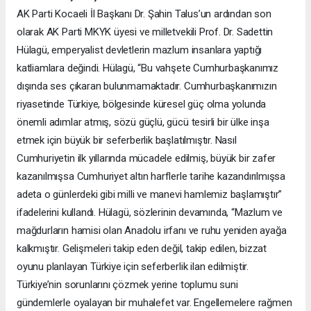
AK Parti Kocaeli İl Başkanı Dr. Şahin Talus’un ardından son
olarak AK Parti MKYK üyesi ve milletvekili Prof. Dr. Sadettin
Hülagü, emperyalist devletlerin mazlum insanlara yaptığı
katliamlara değindi. Hülagü, “Bu vahşete Cumhurbaşkanımız
dışında ses çıkaran bulunmamaktadır. Cumhurbaşkanımızın
riyasetinde Türkiye, bölgesinde küresel güç olma yolunda
önemli adımlar atmış, sözü güçlü, gücü tesirli bir ülke inşa
etmek için büyük bir seferberlik başlatılmıştır. Nasıl
Cumhuriyetin ilk yıllarında mücadele edilmiş, büyük bir zafer
kazanılmışsa Cumhuriyet altın harflerle tarihe kazandırılmışsa
adeta o günlerdeki gibi milli ve manevi hamlemiz başlamıştır”
ifadelerini kullandı. Hülagü, sözlerinin devamında, “Mazlum ve
mağdurların hamisi olan Anadolu irfanı ve ruhu yeniden ayağa
kalkmıştır. Gelişmeleri takip eden değil, takip edilen, bizzat
oyunu planlayan Türkiye için seferberlik ilan edilmiştir.
Türkiye’nin sorunlarını çözmek yerine toplumu suni
gündemlerle oyalayan bir muhalefet var. Engellemelere rağmen