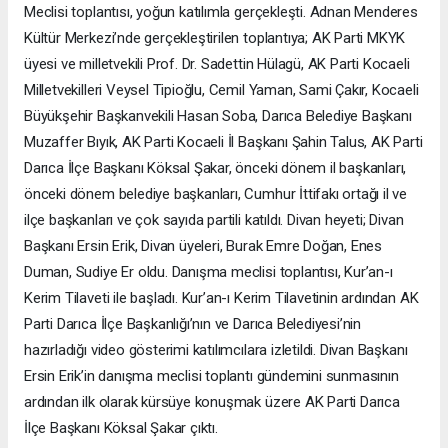
Meclisi toplantısı, yoğun katılımla gerçekleşti. Adnan Menderes
Kültür Merkezi’nde gerçekleştirilen toplantıya; AK Parti MKYK
üyesi ve milletvekili Prof. Dr. Sadettin Hülagü, AK Parti Kocaeli
Milletvekilleri Veysel Tipioğlu, Cemil Yaman, Sami Çakır, Kocaeli
Büyükşehir Başkanvekili Hasan Soba, Darıca Belediye Başkanı
Muzaffer Bıyık, AK Parti Kocaeli İl Başkanı Şahin Talus, AK Parti
Darıca İlçe Başkanı Köksal Şakar, önceki dönem il başkanları,
önceki dönem belediye başkanları, Cumhur İttifakı ortağı il ve
ilçe başkanları ve çok sayıda partili katıldı. Divan heyeti; Divan
Başkanı Ersin Erik, Divan üyeleri, Burak Emre Doğan, Enes
Duman, Sudiye Er oldu. Danışma meclisi toplantısı, Kur’an-ı
Kerim Tilaveti ile başladı. Kur’an-ı Kerim Tilavetinin ardından AK
Parti Darıca İlçe Başkanlığı’nın ve Darıca Belediyesi’nin
hazırladığı video gösterimi katılımcılara izletildi. Divan Başkanı
Ersin Erik’in danışma meclisi toplantı gündemini sunmasının
ardından ilk olarak kürsüye konuşmak üzere AK Parti Darıca
İlçe Başkanı Köksal Şakar çıktı.