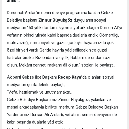
anıldı..
Dursunali Arslan'ın senei devriye programına katılan Gebze
Belediye başkanı
Zinnur Büyükgöz
duygularını sosyal
medyadan "50 yıllık dostum, kıymetli yol arkadaşım Dursun Ali’yi
vefatının birinci yılında kabri başında dualarla andık. Cömertliği,
mütevazılığı, samimiyeti ve güzel gönlüyle hayatımızda çok
özel bir yeri vardı. Geride hayırla yâd edilecek nice güzel
hatıralar bıraktı. Biz ondan razıydık, Rabbim de ondan razı
olsun. Mekânı cennet, makamı âli olsun." sözleri ile paylaştı..
Ak parti Gebze İlçe Başkanı
Recep Kaya'
da o anları sosyal
medyadan şu ifadelerle paylaştı;
"Vefa, hatırlamak ve unutmamaktır…
Gebze Belediye Başkanımız Zinnur Büyükgöz, yakınları ve
mesai arkadaşlarıyla birlikte, merhum Gebze Belediye Başkan
Yardımcımız Dursun Ali Arslan’ı, vefatının sene-i devriyesinde
kabri başında dualarla yâd ettik.