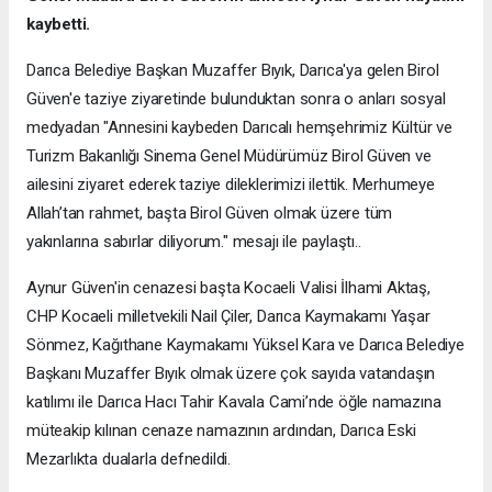
kaybetti.
Darıca Belediye Başkan Muzaffer Bıyık, Darıca'ya gelen Birol
Güven'e taziye ziyaretinde bulunduktan sonra o anları sosyal
medyadan "Annesini kaybeden Darıcalı hemşehrimiz Kültür ve
Turizm Bakanlığı Sinema Genel Müdürümüz Birol Güven ve
ailesini ziyaret ederek taziye dileklerimizi ilettik. Merhumeye
Allah’tan rahmet, başta Birol Güven olmak üzere tüm
yakınlarına sabırlar diliyorum." mesajı ile paylaştı..
Aynur Güven'in cenazesi başta Kocaeli Valisi İlhami Aktaş,
CHP Kocaeli milletvekili Nail Çiler, Darıca Kaymakamı Yaşar
Sönmez, Kağıthane Kaymakamı Yüksel Kara ve Darıca Belediye
Başkanı Muzaffer Bıyık olmak üzere çok sayıda vatandaşın
katılımı ile Darıca Hacı Tahir Kavala Cami’nde öğle namazına
müteakip kılınan cenaze namazının ardından, Darıca Eski
Mezarlıkta dualarla defnedildi.