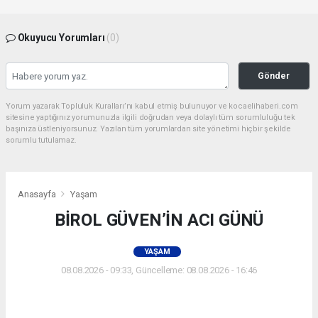
Okuyucu Yorumları
(0)
Gönder
Yorum yazarak Topluluk Kuralları’nı kabul etmiş bulunuyor ve kocaelihaberi.com
sitesine yaptığınız yorumunuzla ilgili doğrudan veya dolaylı tüm sorumluluğu tek
başınıza üstleniyorsunuz. Yazılan tüm yorumlardan site yönetimi hiçbir şekilde
sorumlu tutulamaz.
Anasayfa
Yaşam
BİROL GÜVEN’İN ACI GÜNÜ
YAŞAM
08.08.2026 - 09:33, Güncelleme: 08.08.2026 - 16:46