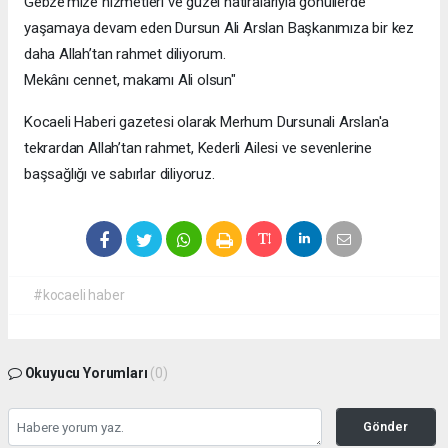
Gebze’mize hizmetleri ve güzel hatıralarıyla gönüllerde
yaşamaya devam eden Dursun Ali Arslan Başkanımıza bir kez
daha Allah’tan rahmet diliyorum.
Mekânı cennet, makamı Ali olsun"
Kocaeli Haberi gazetesi olarak Merhum Dursunali Arslan'a
tekrardan Allah’tan rahmet, Kederli Ailesi ve sevenlerine
başsağlığı ve sabırlar diliyoruz.
#kocaeli haber
Okuyucu Yorumları
(0)
Gönder