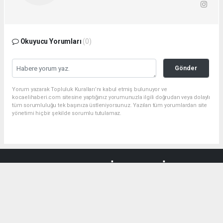
Okuyucu Yorumları
(0)
Gönder
Yorum yazarak Topluluk Kuralları’nı kabul etmiş bulunuyor ve
kocaelihaberi.com sitesine yaptığınız yorumunuzla ilgili doğrudan veya dolaylı
tüm sorumluluğu tek başınıza üstleniyorsunuz. Yazılan tüm yorumlardan site
yönetimi hiçbir şekilde sorumlu tutulamaz.
haber paketi
haber scripti
haber yazılımı
Tüm hakları saklı tutulmaktadır.Copyright 2026©
Haber Yazılımı:
Web Aksiyon ®