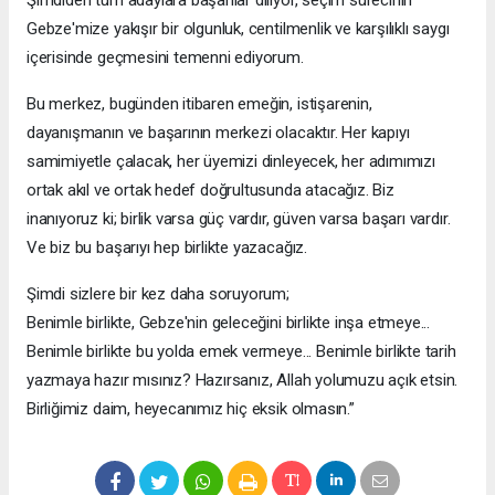
Şimdiden tüm adaylara başarılar diliyor, seçim sürecinin
Gebze'mize yakışır bir olgunluk, centilmenlik ve karşılıklı saygı
içerisinde geçmesini temenni ediyorum.
Bu merkez, bugünden itibaren emeğin, istişarenin,
dayanışmanın ve başarının merkezi olacaktır. Her kapıyı
samimiyetle çalacak, her üyemizi dinleyecek, her adımımızı
ortak akıl ve ortak hedef doğrultusunda atacağız. Biz
inanıyoruz ki; birlik varsa güç vardır, güven varsa başarı vardır.
Ve biz bu başarıyı hep birlikte yazacağız.
Şimdi sizlere bir kez daha soruyorum;
Benimle birlikte, Gebze'nin geleceğini birlikte inşa etmeye...
Benimle birlikte bu yolda emek vermeye... Benimle birlikte tarih
yazmaya hazır mısınız? Hazırsanız, Allah yolumuzu açık etsin.
Birliğimiz daim, heyecanımız hiç eksik olmasın.”