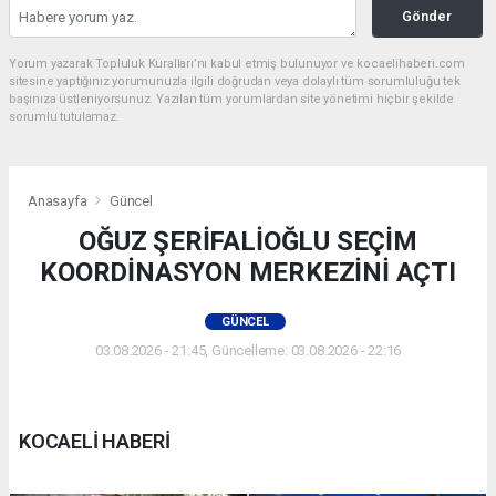
Gönder
Yorum yazarak Topluluk Kuralları’nı kabul etmiş bulunuyor ve kocaelihaberi.com
sitesine yaptığınız yorumunuzla ilgili doğrudan veya dolaylı tüm sorumluluğu tek
başınıza üstleniyorsunuz. Yazılan tüm yorumlardan site yönetimi hiçbir şekilde
sorumlu tutulamaz.
Anasayfa
Güncel
OĞUZ ŞERİFALİOĞLU SEÇİM
KOORDİNASYON MERKEZİNİ AÇTI
GÜNCEL
03.08.2026 - 21:45, Güncelleme: 03.08.2026 - 22:16
KOCAELİ HABERİ