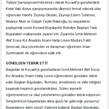
Türkiye Şampiyonası’nda birinci olarak Kocaeli’yi gururlandırdı.
Katar’daki dünya şampiyonasında ülkemizi temsil edecek olan
öğrenciler Hanife Zeynep Okutan, Zeynep Eslem Türkmen,
Nisanur Akat ve Gülşah Ceylin Bakıroğlu, bu başarılarını
paylaşmak üzere Kocaeli Büyükşehir Belediye Başkanı Tahir
Büyükakın’ı makamında ziyaret etti. Ziyarette İzmit Mehmet
Akif Ersoy Kız Anadolu İmam Hatip Lisesi Müdürü Fatih
Şenocak, okul yöneticileri ve danışman öğretmen İman
Summakieh de öğrencilere eşlik etti.
GÖNÜLDEN TEBRİK ETTİ
Başarıları ile Kocaeli’yi gururlandıran İzmit Mehmet Akif Ersoy
Kız Anadolu İmam Hatip Lisesi öğrencilerini gönülden tebrik
eden Başkan Büyükakın, “Azminiz, emekleriniz ve elde ettiğiniz
başarıyla hepimizi gururlandırdınız. Sizleri, kıymetli
öğretmenimizi ve okul yönetimimizi gönülden tebrik ediyorum.
Gençlerimizin başarılarıyla daha güçlü bir geleceğe yürüyoruz.
Başarılarınız daim olsun” ifadesini kullandı. Başkan Büyükakın,