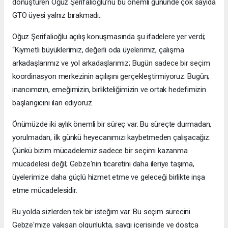
dönüştüren Oğuz Şerifalioğlu’nu bu önemli gününde çok sayıda
GTO üyesi yalnız bırakmadı..
Oğuz Şerifalioğlu açılış konuşmasında şu ifadelere yer verdi;
“Kıymetli büyüklerimiz, değerli oda üyelerimiz, çalışma
arkadaşlarımız ve yol arkadaşlarımız; Bugün sadece bir seçim
koordinasyon merkezinin açılışını gerçekleştirmiyoruz. Bugün;
inancımızın, emeğimizin, birlikteliğimizin ve ortak hedefimizin
başlangıcını ilan ediyoruz.
Önümüzde iki aylık önemli bir süreç var. Bu süreçte durmadan,
yorulmadan, ilk günkü heyecanımızı kaybetmeden çalışacağız.
Çünkü bizim mücadelemiz sadece bir seçimi kazanma
mücadelesi değil; Gebze'nin ticaretini daha ileriye taşıma,
üyelerimize daha güçlü hizmet etme ve geleceği birlikte inşa
etme mücadelesidir.
Bu yolda sizlerden tek bir isteğim var. Bu seçim sürecini
Gebze'mize yakışan olgunlukta, saygı içerisinde ve dostça