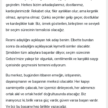
geçirelim. Herkes bizim arkadaşlarımız, dostlarımız,
kardeşlerimizdir. Rekabet olur, fikir ayrılıkları olur; ama kırgınlık
olmaz, ayrışma olmaz. Çünkü seçimler gelip geçer, dostluklar
ve kardeşlikler kalır. Biz, örnek gösterilen, birleştiren ve seviyeli
bir seçim sürecinin temsilcisi olacağız.
Resmi adaylığını açıklayan tek aday benim. Elbette bundan
sonra da adaylığını açıklayacak kıymetli isimler olacaktır.
Şimdiden tüm adaylara başarılar diliyor, seçim sürecinin
Gebze'mize yakışır bir olgunluk, centilmenlik ve karşılıklı saygı
içerisinde geçmesini temenni ediyorum.
Bu merkez, bugünden itibaren emeğin, istişarenin,
dayanışmanın ve başarının merkezi olacaktır. Her kapıyı
samimiyetle çalacak, her üyemizi dinleyecek, her adımımızı
ortak akıl ve ortak hedef doğrultusunda atacağız. Biz
inanıyoruz ki; birlik varsa güç vardır, güven varsa başarı vardır.
Ve biz bu başarıyı hep birlikte yazacağız.