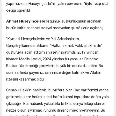
yapılmazken, Hüseyinçelebi'nin yakın çevresine "
öyle icap etti"
dediği öğrenildi.
Ahmet Hüseyinçeleb
i iki günlük suskunluğunun ardından
bugün istifa nedenini sosyal medyadan şu sözlerle açıkladı;
"Kıymetli Hemşehrilerim ve Yol Arkadaşlarım,
Gençlik yıllarımdan itibaren "Halka hizmet, Hakk’a hizmettir"
düsturuyla adım attığım siyaset hayatımda; 2019 yılından
itibaren Meclis Üyeliği, 2024 yılından bu yana ise Belediye
Başkan Yardımcılığı görevlerini büyük bir onurla ifa ettim. Bu
süre zarfında gayemiz, şehrimize değer katmak ve Allah’ın
rızasını kazanmak oldu.
​Cenab-ı Hakk’ın nasibiyle, bu yıl farz olan Hac vazifemizi yerine
getirmek üzere önümüzdeki hafta kutsal topraklara doğru yola
çıkacağız. Bu mübarek yolculukla birlikte, dünya telaşından bir
nebze olsun sıyrılmak, ruhumu dinlendirmek niyetindeyim. Bu