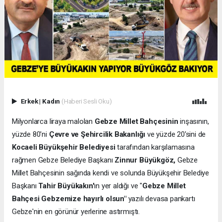
Erkek
|
Kadın
(Haberi Sesli Oku)
Milyonlarca liraya malolan
Gebze Millet Bahçesinin
inşasının,
yüzde 80'ni
Çevre ve Şehircilik Bakanlığı
ve yüzde 20'sini de
Kocaeli Büyükşehir Belediyesi
tarafından karşılamasına
rağmen Gebze Belediye Başkanı
Zinnur Büyükgöz,
Gebze
Millet Bahçesinin sağında kendi ve solunda Büyükşehir Belediye
Başkanı
Tahir Büyükakın'
ın yer aldığı ve "
Gebze Millet
Bahçesi Gebzemize hayırlı olsun"
yazılı devasa pankartı
Gebze'nin en görünür yerlerine astırmıştı.