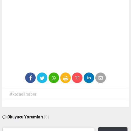
#kocaeli haber
Okuyucu Yorumları
(0)