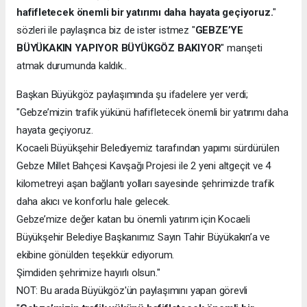
hafifletecek önemli bir yatırımı daha hayata geçiyoruz.
"
sözleri ile paylaşınca biz de ister istmez "
GEBZE’YE
BÜYÜKAKIN YAPIYOR BÜYÜKGÖZ BAKIYOR
" manşeti
atmak durumunda kaldık..
Başkan Büyükgöz paylaşımında şu ifadelere yer verdi;
"Gebze’mizin trafik yükünü hafifletecek önemli bir yatırımı daha
hayata geçiyoruz.
Kocaeli Büyükşehir Belediyemiz tarafından yapımı sürdürülen
Gebze Millet Bahçesi Kavşağı Projesi ile 2 yeni altgeçit ve 4
kilometreyi aşan bağlantı yolları sayesinde şehrimizde trafik
daha akıcı ve konforlu hale gelecek.
Gebze’mize değer katan bu önemli yatırım için Kocaeli
Büyükşehir Belediye Başkanımız Sayın Tahir Büyükakın’a ve
ekibine gönülden teşekkür ediyorum.
Şimdiden şehrimize hayırlı olsun."
NOT: Bu arada Büyükgöz'ün paylaşımını yapan görevli