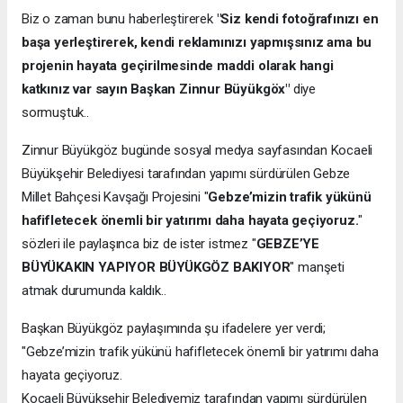
Biz o zaman bunu haberleştirerek
"Siz kendi fotoğrafınızı en
başa yerleştirerek, kendi reklamınızı yapmışsınız ama bu
projenin hayata geçirilmesinde maddi olarak hangi
katkınız var sayın Başkan Zinnur Büyükgöx"
diye
sormuştuk..
Zinnur Büyükgöz bugünde sosyal medya sayfasından Kocaeli
Büyükşehir Belediyesi tarafından yapımı sürdürülen Gebze
Millet Bahçesi Kavşağı Projesini "
Gebze’mizin trafik yükünü
hafifletecek önemli bir yatırımı daha hayata geçiyoruz.
"
sözleri ile paylaşınca biz de ister istmez "
GEBZE’YE
BÜYÜKAKIN YAPIYOR BÜYÜKGÖZ BAKIYOR
" manşeti
atmak durumunda kaldık..
Başkan Büyükgöz paylaşımında şu ifadelere yer verdi;
"Gebze’mizin trafik yükünü hafifletecek önemli bir yatırımı daha
hayata geçiyoruz.
Kocaeli Büyükşehir Belediyemiz tarafından yapımı sürdürülen