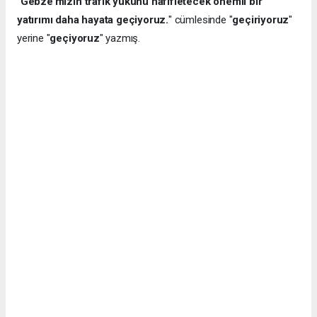
"
Gebze’mizin trafik yükünü hafifletecek önemli bir
yatırımı daha hayata geçiyoruz.
" cümlesinde "
geçiriyoruz
"
yerine "
geçiyoruz
" yazmış.