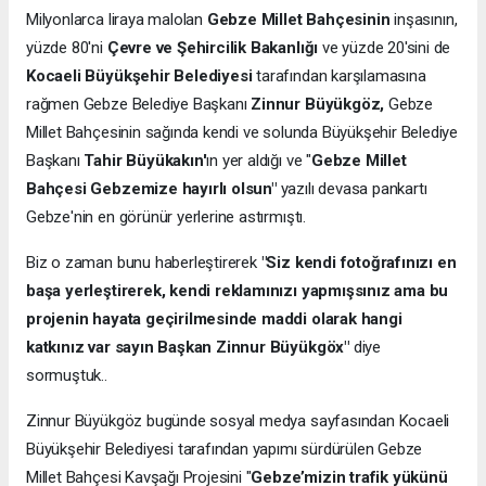
Milyonlarca liraya malolan
Gebze Millet Bahçesinin
inşasının,
yüzde 80'ni
Çevre ve Şehircilik Bakanlığı
ve yüzde 20'sini de
Kocaeli Büyükşehir Belediyesi
tarafından karşılamasına
rağmen Gebze Belediye Başkanı
Zinnur Büyükgöz,
Gebze
Millet Bahçesinin sağında kendi ve solunda Büyükşehir Belediye
Başkanı
Tahir Büyükakın'
ın yer aldığı ve "
Gebze Millet
Bahçesi Gebzemize hayırlı olsun"
yazılı devasa pankartı
Gebze'nin en görünür yerlerine astırmıştı.
Biz o zaman bunu haberleştirerek
"Siz kendi fotoğrafınızı en
başa yerleştirerek, kendi reklamınızı yapmışsınız ama bu
projenin hayata geçirilmesinde maddi olarak hangi
katkınız var sayın Başkan Zinnur Büyükgöx"
diye
sormuştuk..
Zinnur Büyükgöz bugünde sosyal medya sayfasından Kocaeli
Büyükşehir Belediyesi tarafından yapımı sürdürülen Gebze
Millet Bahçesi Kavşağı Projesini "
Gebze’mizin trafik yükünü