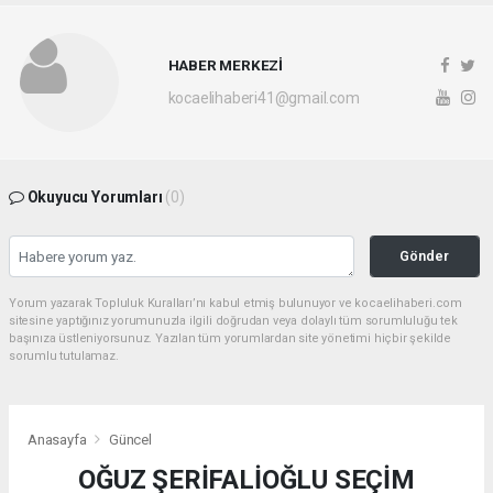
HABER MERKEZİ
kocaelihaberi41@gmail.com
Okuyucu Yorumları
(0)
Gönder
Yorum yazarak Topluluk Kuralları’nı kabul etmiş bulunuyor ve kocaelihaberi.com
sitesine yaptığınız yorumunuzla ilgili doğrudan veya dolaylı tüm sorumluluğu tek
başınıza üstleniyorsunuz. Yazılan tüm yorumlardan site yönetimi hiçbir şekilde
sorumlu tutulamaz.
Anasayfa
Güncel
OĞUZ ŞERİFALİOĞLU SEÇİM