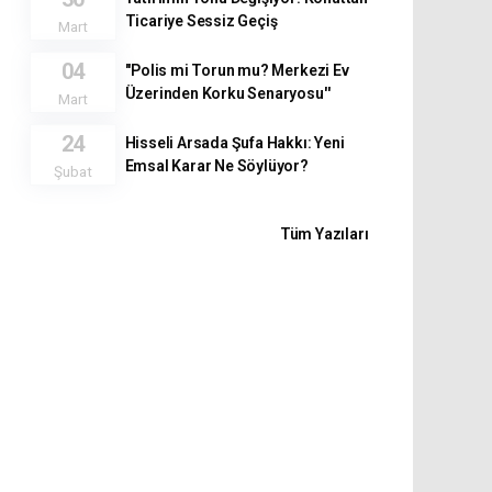
Ticariye Sessiz Geçiş
Mart
04
''Polis mi Torun mu? Merkezi Ev
Üzerinden Korku Senaryosu''
Mart
24
Hisseli Arsada Şufa Hakkı: Yeni
Emsal Karar Ne Söylüyor?
Şubat
Tüm Yazıları