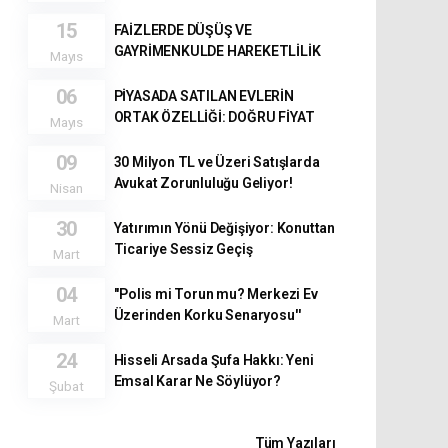
15
FAİZLERDE DÜŞÜŞ VE
GAYRİMENKULDE HAREKETLİLİK
Mayıs
06
PİYASADA SATILAN EVLERİN
ORTAK ÖZELLİĞİ: DOĞRU FİYAT
Mayıs
09
30 Milyon TL ve Üzeri Satışlarda
Avukat Zorunluluğu Geliyor!
Nisan
30
Yatırımın Yönü Değişiyor: Konuttan
Ticariye Sessiz Geçiş
Mart
04
''Polis mi Torun mu? Merkezi Ev
Üzerinden Korku Senaryosu''
Mart
24
Hisseli Arsada Şufa Hakkı: Yeni
Emsal Karar Ne Söylüyor?
Şubat
Tüm Yazıları