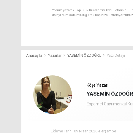
Yorum yazarak Topluluk Kuralları’nı kabul etmiş bulu
dolaylı tüm sorumluluğu tek başınıza üstleniyorsunuz
Anasayfa
Yazarlar
YASEMİN ÖZDOĞRU
Yazı Detayı
Köşe Yazarı
YASEMİN ÖZDOĞ
Expernet Gayrimenkul Ku
Ekleme Tarihi: 09 Nisan 2026 -Perşembe