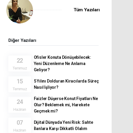
Tüm Yazıları
Diğer Yazıları
Ofisler Konuta Dönüşebilecek:
22
Yeni Düzenleme Ne Anlama
Temmuz
Geliyor?
15
5 Yılını Dolduran Kiracılarda Süreç
Nasıl İşliyor?
Temmuz
Faizler Düşerse Konut Fiyatları Ne
24
Olur? Beklemek mi, Harekete
Haziran
Geçmek mi?
07
Dijital Dünyada Yeni Risk: Sahte
İlanlara Karşı Dikkatli Olalım
Haziran