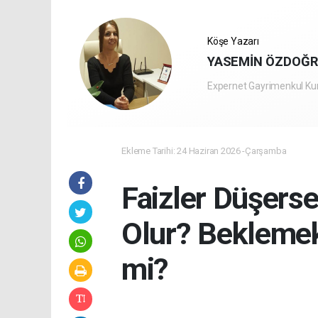
Köşe Yazarı
YASEMİN ÖZDOĞ
Expernet Gayrimenkul Ku
Ekleme Tarihi: 24 Haziran 2026 -Çarşamba
Faizler Düşerse
Olur? Bekleme
mi?