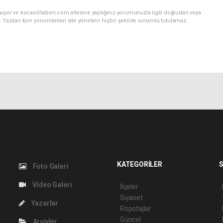
nuyor ve kocaelihaberi.com sitesine yaptığınız yorumunuzla ilgili doğrudan veya
. Yazılan tüm yorumlardan site yönetimi hiçbir şekilde sorumlu tutulamaz.
KATEGORİLER
S
Foto Galeri
Video Galeri
İlçeler
Siyaset
Yazarlar
Röpotajlar
Güncel
Arşivler