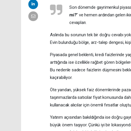
Son dönemde gayrimenkul piyasas
mi?
” ve hemen ardından gelen ikin
cevapları.
Aslında bu sorunun tek bir doğru cevabı yok.
Evin bulunduğu bölge, arz-talep dengesi, ki
Piyasada genel beklenti, kredi faizlerinde y
arttığında ise özellikle rağbet gören bölgeler
Bu nedenle sadece faizlerin düşmesini bekleye
kaçırabiliyor.
Öte yandan, yüksek faiz dönemlerinde pazarlı
taşınmazlarda satıcılar fiyat konusunda dah
kullanacak alıcılar için önemli fırsatlar oluştu
Yatırım açısından bakıldığında ise doğru g
büyük önem taşıyor. Çünkü iyi bir lokasyond