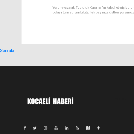
Yorum yazarak Topluluk Kuralları’nı kabul etmiş bulu
dolaylı tüm sorumluluğu tek başınıza üstleniyorsunuz
Sonraki
Pro-0.035