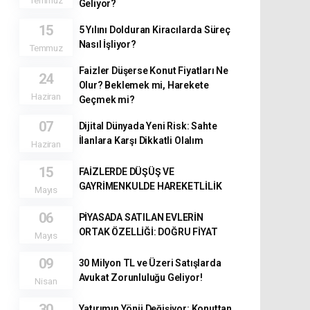
Geliyor?
15
5 Yılını Dolduran Kiracılarda Süreç
Nasıl İşliyor?
Temmuz
Faizler Düşerse Konut Fiyatları Ne
24
Olur? Beklemek mi, Harekete
Haziran
Geçmek mi?
07
Dijital Dünyada Yeni Risk: Sahte
İlanlara Karşı Dikkatli Olalım
Haziran
15
FAİZLERDE DÜŞÜŞ VE
GAYRİMENKULDE HAREKETLİLİK
Mayıs
06
PİYASADA SATILAN EVLERİN
ORTAK ÖZELLİĞİ: DOĞRU FİYAT
Mayıs
09
30 Milyon TL ve Üzeri Satışlarda
Avukat Zorunluluğu Geliyor!
Nisan
30
Yatırımın Yönü Değişiyor: Konuttan