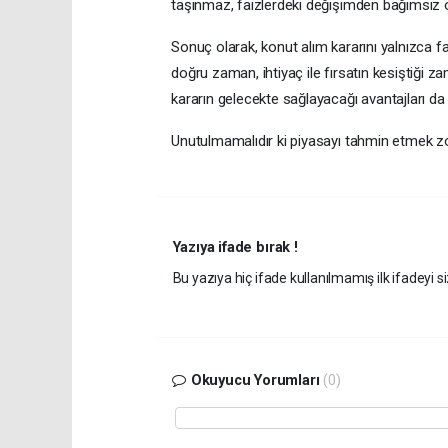
taşınmaz, faizlerdeki değişimden bağımsız o
Sonuç olarak, konut alım kararını yalnızca f
doğru zaman, ihtiyaç ile fırsatın kesiştiği za
kararın gelecekte sağlayacağı avantajları d
Unutulmamalıdır ki piyasayı tahmin etmek 
Yazıya ifade bırak !
Bu yazıya hiç ifade kullanılmamış ilk ifadeyi si
Okuyucu Yorumları
(0)