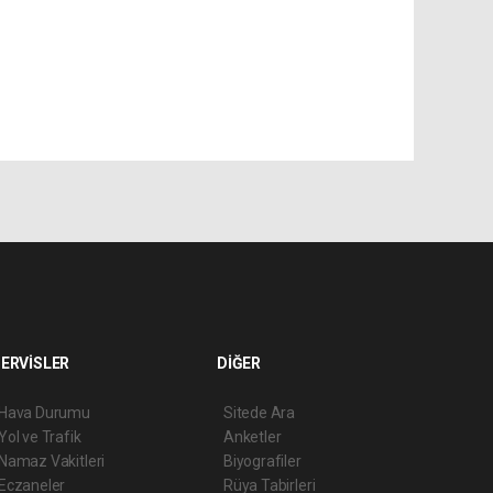
ERVİSLER
DİĞER
Hava Durumu
Sitede Ara
Yol ve Trafik
Anketler
Namaz Vakitleri
Biyografiler
Eczaneler
Rüya Tabirleri