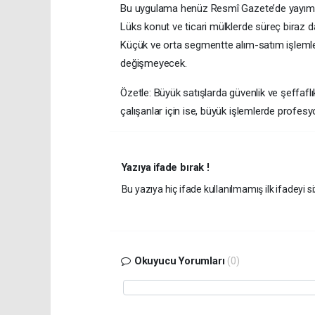
Bu uygulama henüz Resmî Gazete’de yayımla
Lüks konut ve ticari mülklerde süreç biraz da
Küçük ve orta segmentte alım-satım işlemleri
değişmeyecek.
Özetle: Büyük satışlarda güvenlik ve şeffaflık
çalışanlar için ise, büyük işlemlerde profes
Yazıya ifade bırak !
Bu yazıya hiç ifade kullanılmamış ilk ifadeyi si
Okuyucu Yorumları
(0)