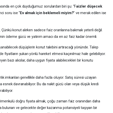
ında en çok duyduğumuz sorulardan biri şu: “F
aizler düşecek
ci soru ise “
Ev almak için beklemeli miyim?
” ve merak edilen ise
 Çünkü konut alırken sadece faiz oranlarına bakmak yeterli değil.
şinin ödeme gücü ve yatırım amacı da en az faiz kadar önemli.
aşanabilecek düşüşlerin konut talebini artıracağı yönünde. Talep
de fiyatların yukarı yönlü hareket etmesi kaçınılmaz hale gelebiliyor.
n bazı alıcılar, daha uygun fiyata alabilecekleri bir konutu
k imkanları genellikle daha fazla oluyor. Satış süresi uzayan
a esnek davranabiliyor. Bu da nakit gücü olan veya düşük kredi
rabiliyor.
ayrimenkulü doğru fiyata almak, çoğu zaman faiz oranından daha
a bulunan ve gelecekte değer kazanma potansiyeli taşıyan bir