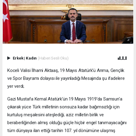
Erkek
|
Kadın
(Haberi Sesli Oku)
Koceli Valisi İlhami Aktaaş, 19 Mayıs Atatürk’ü Anma, Gençlik
ve Spor Bayramı dolayısı ile yayınladığı Mesajında şu ifadelere
yer verdi;
Gazi Mustafa Kemal Atatürk’ün 19 Mayıs 1919'da Samsun'a
çıkarak yüce Türk milletinin sonsuza kadar bağımsızlığı için
kurtuluş meşalesini ateşlediği; aziz milletin birlik ve
beraberliğinden almış olduğu güçle hiçbir engel tanımayacağını
tüm dünyaya ilan ettiği tarihin 107. yıl dönümüne ulaşmış