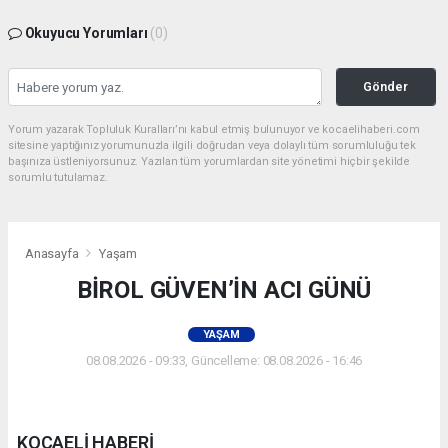
Okuyucu Yorumları
(0)
Gönder
Yorum yazarak Topluluk Kuralları’nı kabul etmiş bulunuyor ve kocaelihaberi.com
sitesine yaptığınız yorumunuzla ilgili doğrudan veya dolaylı tüm sorumluluğu tek
başınıza üstleniyorsunuz. Yazılan tüm yorumlardan site yönetimi hiçbir şekilde
sorumlu tutulamaz.
Anasayfa
Yaşam
BİROL GÜVEN’İN ACI GÜNÜ
YAŞAM
08.08.2026 - 09:33, Güncelleme: 08.08.2026 - 16:46
KOCAELİ HABERİ