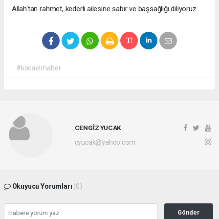
Allah'tan rahmet, kederli ailesine sabır ve başsağlığı diliyoruz..
#kocaeli haber
CENGİZ YUCAK
cyucak@yahoo.com
Okuyucu Yorumları
(0)
Gönder