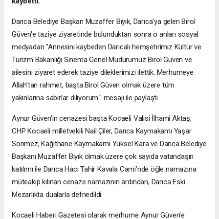
kaybetti.
Darıca Belediye Başkan Muzaffer Bıyık, Darıca'ya gelen Birol
Güven'e taziye ziyaretinde bulunduktan sonra o anları sosyal
medyadan "Annesini kaybeden Darıcalı hemşehrimiz Kültür ve
Turizm Bakanlığı Sinema Genel Müdürümüz Birol Güven ve
ailesini ziyaret ederek taziye dileklerimizi ilettik. Merhumeye
Allah’tan rahmet, başta Birol Güven olmak üzere tüm
yakınlarına sabırlar diliyorum." mesajı ile paylaştı..
Aynur Güven'in cenazesi başta Kocaeli Valisi İlhami Aktaş,
CHP Kocaeli milletvekili Nail Çiler, Darıca Kaymakamı Yaşar
Sönmez, Kağıthane Kaymakamı Yüksel Kara ve Darıca Belediye
Başkanı Muzaffer Bıyık olmak üzere çok sayıda vatandaşın
katılımı ile Darıca Hacı Tahir Kavala Cami’nde öğle namazına
müteakip kılınan cenaze namazının ardından, Darıca Eski
Mezarlıkta dualarla defnedildi.
Kocaeli Haberi Gazetesi olarak merhume Aynur Güven'e