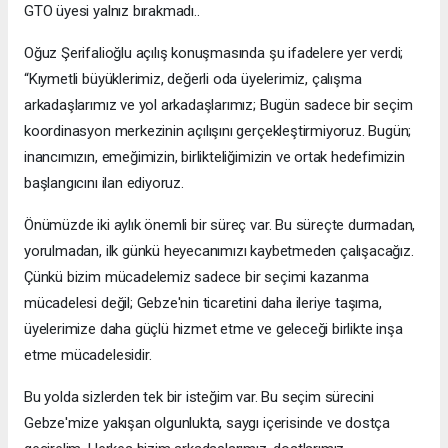
GTO üyesi yalnız bırakmadı..
Oğuz Şerifalioğlu açılış konuşmasında şu ifadelere yer verdi;
“Kıymetli büyüklerimiz, değerli oda üyelerimiz, çalışma
arkadaşlarımız ve yol arkadaşlarımız; Bugün sadece bir seçim
koordinasyon merkezinin açılışını gerçekleştirmiyoruz. Bugün;
inancımızın, emeğimizin, birlikteliğimizin ve ortak hedefimizin
başlangıcını ilan ediyoruz.
Önümüzde iki aylık önemli bir süreç var. Bu süreçte durmadan,
yorulmadan, ilk günkü heyecanımızı kaybetmeden çalışacağız.
Çünkü bizim mücadelemiz sadece bir seçimi kazanma
mücadelesi değil; Gebze'nin ticaretini daha ileriye taşıma,
üyelerimize daha güçlü hizmet etme ve geleceği birlikte inşa
etme mücadelesidir.
Bu yolda sizlerden tek bir isteğim var. Bu seçim sürecini
Gebze'mize yakışan olgunlukta, saygı içerisinde ve dostça