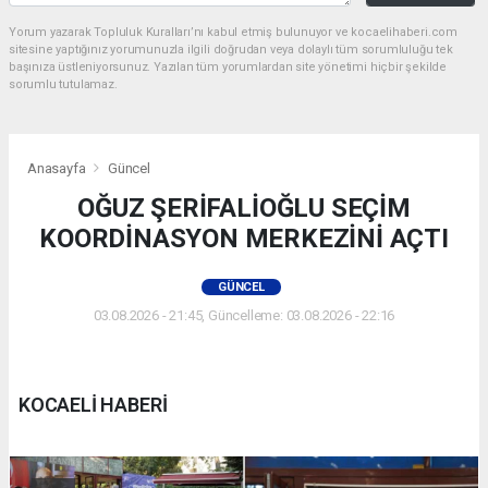
Yorum yazarak Topluluk Kuralları’nı kabul etmiş bulunuyor ve kocaelihaberi.com
sitesine yaptığınız yorumunuzla ilgili doğrudan veya dolaylı tüm sorumluluğu tek
başınıza üstleniyorsunuz. Yazılan tüm yorumlardan site yönetimi hiçbir şekilde
sorumlu tutulamaz.
Anasayfa
Güncel
OĞUZ ŞERİFALİOĞLU SEÇİM
KOORDİNASYON MERKEZİNİ AÇTI
GÜNCEL
03.08.2026 - 21:45, Güncelleme: 03.08.2026 - 22:16
KOCAELİ HABERİ