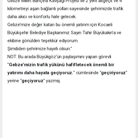
Gebze Millet Bahçesi Kavşağı Projesi ile 2 yeni altgeçit ve 4
kilometreyi aşan bağlantı yolları sayesinde şehrimizde trafik
daha akıcı ve konforlu hale gelecek.
Gebze’mize değer katan bu önemli yatırım için Kocaeli
Büyükşehir Belediye Başkanımız Sayın Tahir Büyükakın’a ve
ekibine gönülden teşekkür ediyorum.
Şimdiden şehrimize hayırlı olsun."
NOT: Bu arada Büyükgöz'ün paylaşımını yapan görevli
"
Gebze’mizin trafik yükünü hafifletecek önemli bir
yatırımı daha hayata geçiyoruz.
" cümlesinde "
geçiriyoruz
"
yerine "
geçiyoruz
" yazmış.