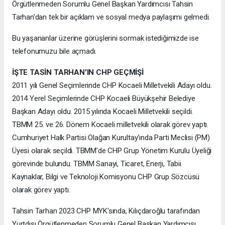
Örgütlenmeden Sorumlu Genel Başkan Yardımcısı Tahsin
Tarhan'dan tek bir açıklam ve sosyal medya paylaşımı gelmedi.
Bu yaşananlar üzerine görüşlerini sormak istediğimizde ise
telefonumuzu bile açmadı.
İŞTE TASİN TARHAN'IN CHP GEÇMİŞİ
2011 yılı Genel Seçimlerinde CHP Kocaeli Milletvekili Adayı oldu.
2014 Yerel Seçimlerinde CHP Kocaeli Büyükşehir Belediye
Başkan Adayı oldu. 2015 yılında Kocaeli Milletvekili seçildi.
TBMM 25. ve 26. Dönem Kocaeli milletvekili olarak görev yaptı.
Cumhuriyet Halk Partisi Olağan Kurultay’ında Parti Meclisi (PM)
Üyesi olarak seçildi. TBMM’de CHP Grup Yönetim Kurulu Üyeliği
görevinde bulundu. TBMM Sanayi, Ticaret, Enerji, Tabii
Kaynaklar, Bilgi ve Teknoloji Komisyonu CHP Grup Sözcüsü
olarak görev yaptı.
Tahsin Tarhan 2023 CHP MYK'sında, Kılıçdaroğlu tarafından
Yurtdışı Örgütlenmeden Sorumlu Genel Başkan Yardımcısı