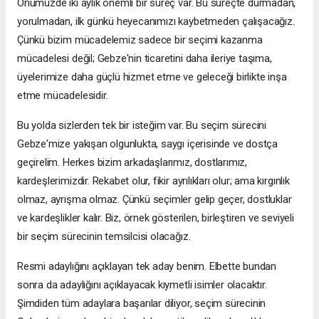
Önümüzde iki aylık önemli bir süreç var. Bu süreçte durmadan,
yorulmadan, ilk günkü heyecanımızı kaybetmeden çalışacağız.
Çünkü bizim mücadelemiz sadece bir seçimi kazanma
mücadelesi değil; Gebze'nin ticaretini daha ileriye taşıma,
üyelerimize daha güçlü hizmet etme ve geleceği birlikte inşa
etme mücadelesidir.
Bu yolda sizlerden tek bir isteğim var. Bu seçim sürecini
Gebze'mize yakışan olgunlukta, saygı içerisinde ve dostça
geçirelim. Herkes bizim arkadaşlarımız, dostlarımız,
kardeşlerimizdir. Rekabet olur, fikir ayrılıkları olur; ama kırgınlık
olmaz, ayrışma olmaz. Çünkü seçimler gelip geçer, dostluklar
ve kardeşlikler kalır. Biz, örnek gösterilen, birleştiren ve seviyeli
bir seçim sürecinin temsilcisi olacağız.
Resmi adaylığını açıklayan tek aday benim. Elbette bundan
sonra da adaylığını açıklayacak kıymetli isimler olacaktır.
Şimdiden tüm adaylara başarılar diliyor, seçim sürecinin