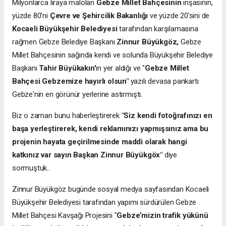
Milyonlarca liraya malolan
Gebze Millet Bahçesinin
inşasının,
yüzde 80'ni
Çevre ve Şehircilik Bakanlığı
ve yüzde 20'sini de
Kocaeli Büyükşehir Belediyesi
tarafından karşılamasına
rağmen Gebze Belediye Başkanı
Zinnur Büyükgöz,
Gebze
Millet Bahçesinin sağında kendi ve solunda Büyükşehir Belediye
Başkanı
Tahir Büyükakın'
ın yer aldığı ve "
Gebze Millet
Bahçesi Gebzemize hayırlı olsun"
yazılı devasa pankartı
Gebze'nin en görünür yerlerine astırmıştı.
Biz o zaman bunu haberleştirerek
"Siz kendi fotoğrafınızı en
başa yerleştirerek, kendi reklamınızı yapmışsınız ama bu
projenin hayata geçirilmesinde maddi olarak hangi
katkınız var sayın Başkan Zinnur Büyükgöx"
diye
sormuştuk..
Zinnur Büyükgöz bugünde sosyal medya sayfasından Kocaeli
Büyükşehir Belediyesi tarafından yapımı sürdürülen Gebze
Millet Bahçesi Kavşağı Projesini "
Gebze’mizin trafik yükünü