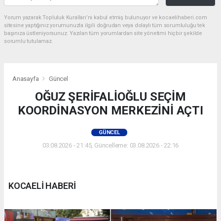
Yorum yazarak Topluluk Kuralları’nı kabul etmiş bulunuyor ve kocaelihaberi.com
sitesine yaptığınız yorumunuzla ilgili doğrudan veya dolaylı tüm sorumluluğu tek
başınıza üstleniyorsunuz. Yazılan tüm yorumlardan site yönetimi hiçbir şekilde
sorumlu tutulamaz.
Anasayfa
Güncel
OĞUZ ŞERİFALİOĞLU SEÇİM
KOORDİNASYON MERKEZİNİ AÇTI
GÜNCEL
03.08.2026 - 21:45, Güncelleme: 03.08.2026 - 22:16
KOCAELİ HABERİ