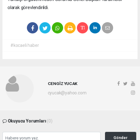
olarak görevlendirildi.
#kocaeli haber
CENGİZ YUCAK
cyucak@yahoo.com
Okuyucu Yorumları
(0)
Gönder