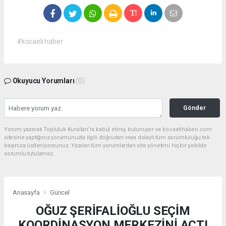
#kocaeli haber
Okuyucu Yorumları
(0)
Gönder
Yorum yazarak Topluluk Kuralları’nı kabul etmiş bulunuyor ve kocaelihaberi.com
sitesine yaptığınız yorumunuzla ilgili doğrudan veya dolaylı tüm sorumluluğu tek
başınıza üstleniyorsunuz. Yazılan tüm yorumlardan site yönetimi hiçbir şekilde
sorumlu tutulamaz.
Anasayfa
Güncel
OĞUZ ŞERİFALİOĞLU SEÇİM
KOORDİNASYON MERKEZİNİ AÇTI