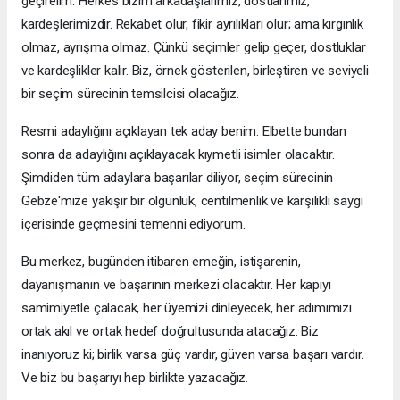
geçirelim. Herkes bizim arkadaşlarımız, dostlarımız,
kardeşlerimizdir. Rekabet olur, fikir ayrılıkları olur; ama kırgınlık
olmaz, ayrışma olmaz. Çünkü seçimler gelip geçer, dostluklar
ve kardeşlikler kalır. Biz, örnek gösterilen, birleştiren ve seviyeli
bir seçim sürecinin temsilcisi olacağız.
Resmi adaylığını açıklayan tek aday benim. Elbette bundan
sonra da adaylığını açıklayacak kıymetli isimler olacaktır.
Şimdiden tüm adaylara başarılar diliyor, seçim sürecinin
Gebze'mize yakışır bir olgunluk, centilmenlik ve karşılıklı saygı
içerisinde geçmesini temenni ediyorum.
Bu merkez, bugünden itibaren emeğin, istişarenin,
dayanışmanın ve başarının merkezi olacaktır. Her kapıyı
samimiyetle çalacak, her üyemizi dinleyecek, her adımımızı
ortak akıl ve ortak hedef doğrultusunda atacağız. Biz
inanıyoruz ki; birlik varsa güç vardır, güven varsa başarı vardır.
Ve biz bu başarıyı hep birlikte yazacağız.