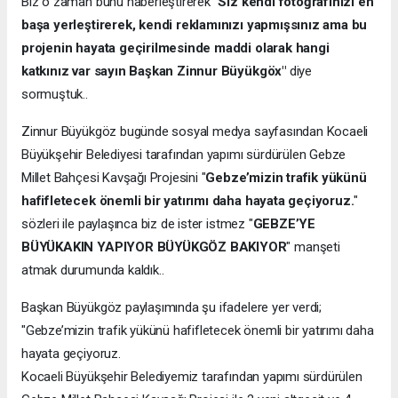
Biz o zaman bunu haberleştirerek
"Siz kendi fotoğrafınızı en
başa yerleştirerek, kendi reklamınızı yapmışsınız ama bu
projenin hayata geçirilmesinde maddi olarak hangi
katkınız var sayın Başkan Zinnur Büyükgöx"
diye
sormuştuk..
Zinnur Büyükgöz bugünde sosyal medya sayfasından Kocaeli
Büyükşehir Belediyesi tarafından yapımı sürdürülen Gebze
Millet Bahçesi Kavşağı Projesini "
Gebze’mizin trafik yükünü
hafifletecek önemli bir yatırımı daha hayata geçiyoruz.
"
sözleri ile paylaşınca biz de ister istmez "
GEBZE’YE
BÜYÜKAKIN YAPIYOR BÜYÜKGÖZ BAKIYOR
" manşeti
atmak durumunda kaldık..
Başkan Büyükgöz paylaşımında şu ifadelere yer verdi;
"Gebze’mizin trafik yükünü hafifletecek önemli bir yatırımı daha
hayata geçiyoruz.
Kocaeli Büyükşehir Belediyemiz tarafından yapımı sürdürülen