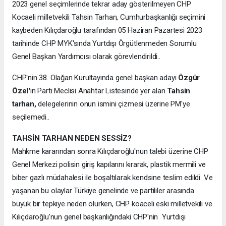
2023 genel seçimlerinde tekrar aday gösterilmeyen CHP
Kocaeli milletvekili Tahsin Tarhan, Cumhurbaşkanlığı seçimini
kaybeden Kılıçdaroğlu tarafından 05 Haziran Pazartesi 2023
tarihinde CHP MYK'sında Yurtdışı Örgütlenmeden Sorumlu
Genel Başkan Yardımcısı olarak görevlendirildi..
CHP'nin 38. Olağan Kurultayında genel başkan adayı
Özgür
Özel'
in Parti Meclisi Anahtar Listesinde yer alan
Tahsin
tarhan,
delegelerinin onun ismini çizmesi üzerine PM'ye
seçilemedi..
TAHSİN TARHAN NEDEN SESSİZ?
Mahkme kararından sonra Kılıçdaroğlu'nun talebi üzerine CHP
Genel Merkezi polisin giriş kapılarını kırarak, plastik mermili ve
biber gazlı müdahalesi ile boşaltılarak kendsine teslim edildi. Ve
yaşanan bu olaylar Türkiye genelinde ve partililer arasında
büyük bir tepkiye neden olurken, CHP koaceli eski milletvekili ve
Kılıçdaroğlu'nun genel başkanlığındaki CHP'nin Yurtdışı