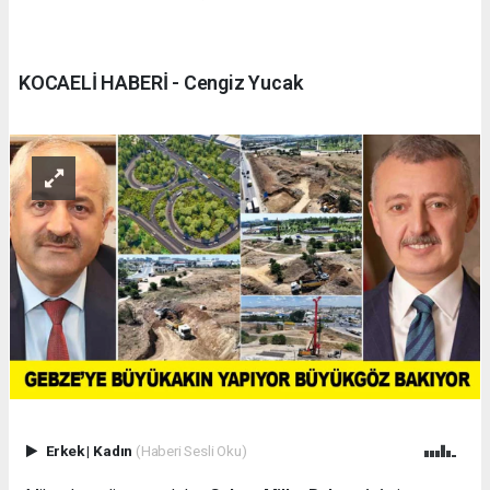
KOCAELİ HABERİ - Cengiz Yucak
Erkek
|
Kadın
(Haberi Sesli Oku)