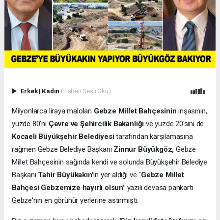
Erkek
|
Kadın
(Haberi Sesli Oku)
Milyonlarca liraya malolan
Gebze Millet Bahçesinin
inşasının,
yüzde 80'ni
Çevre ve Şehircilik Bakanlığı
ve yüzde 20'sini de
Kocaeli Büyükşehir Belediyesi
tarafından karşılamasına
rağmen Gebze Belediye Başkanı
Zinnur Büyükgöz,
Gebze
Millet Bahçesinin sağında kendi ve solunda Büyükşehir Belediye
Başkanı
Tahir Büyükakın'
ın yer aldığı ve "
Gebze Millet
Bahçesi Gebzemize hayırlı olsun"
yazılı devasa pankartı
Gebze'nin en görünür yerlerine astırmıştı.