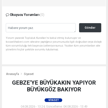
Okuyucu Yorumları
(0)
Gönder
Yorum yazarak Topluluk Kuralları’nı kabul etmiş bulunuyor ve
kocaelihaberi.com sitesine yaptığınız yorumunuzla ilgili doğrudan veya dolaylı
tüm sorumluluğu tek başınıza üstleniyorsunuz. Yazılan tüm yorumlardan site
yönetimi hiçbir şekilde sorumlu tutulamaz.
Anasayfa
Siyaset
GEBZE’YE BÜYÜKAKIN YAPIYOR
BÜYÜKGÖZ BAKIYOR
SIYASET
04.08.2026 - 13:24, Güncelleme: 04.08.2026 - 13:49