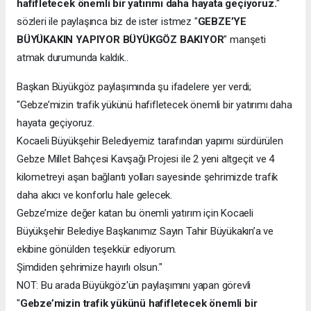
hafifletecek önemli bir yatırımı daha hayata geçiyoruz.
"
sözleri ile paylaşınca biz de ister istmez "
GEBZE’YE
BÜYÜKAKIN YAPIYOR BÜYÜKGÖZ BAKIYOR
" manşeti
atmak durumunda kaldık..
Başkan Büyükgöz paylaşımında şu ifadelere yer verdi;
"Gebze’mizin trafik yükünü hafifletecek önemli bir yatırımı daha
hayata geçiyoruz.
Kocaeli Büyükşehir Belediyemiz tarafından yapımı sürdürülen
Gebze Millet Bahçesi Kavşağı Projesi ile 2 yeni altgeçit ve 4
kilometreyi aşan bağlantı yolları sayesinde şehrimizde trafik
daha akıcı ve konforlu hale gelecek.
Gebze’mize değer katan bu önemli yatırım için Kocaeli
Büyükşehir Belediye Başkanımız Sayın Tahir Büyükakın’a ve
ekibine gönülden teşekkür ediyorum.
Şimdiden şehrimize hayırlı olsun."
NOT: Bu arada Büyükgöz'ün paylaşımını yapan görevli
"
Gebze’mizin trafik yükünü hafifletecek önemli bir