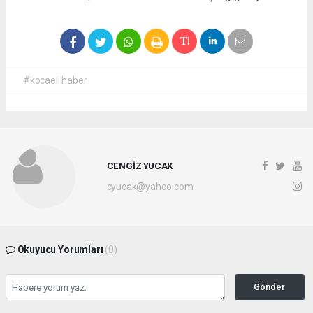
#kocaeli haber
CENGİZ YUCAK
cyucak@yahoo.com
Okuyucu Yorumları
(0)
Gönder