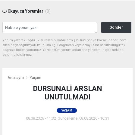
Okuyucu Yorumları
(0)
Gönder
Yorum yazarak Topluluk Kuralları’nı kabul etmiş bulunuyor ve kocaelihaberi.com
sitesine yaptığınız yorumunuzla ilgili doğrudan veya dolaylı tüm sorumluluğu tek
başınıza üstleniyorsunuz. Yazılan tüm yorumlardan site yönetimi hiçbir şekilde
sorumlu tutulamaz.
Anasayfa
Yaşam
DURSUNALİ ARSLAN
UNUTULMADI
YAŞAM
08.08.2026 - 11:32, Güncelleme: 08.08.2026 - 16:31