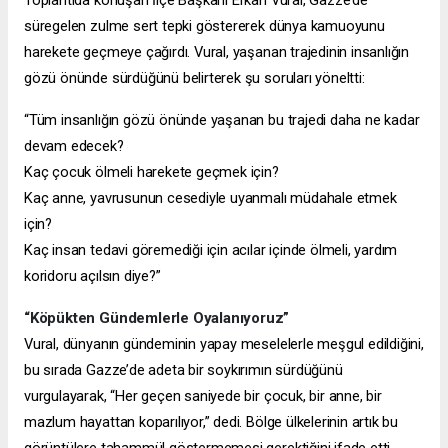
süregelen zulme sert tepki göstererek dünya kamuoyunu
harekete geçmeye çağırdı. Vural, yaşanan trajedinin insanlığın
gözü önünde sürdüğünü belirterek şu soruları yöneltti:
“Tüm insanlığın gözü önünde yaşanan bu trajedi daha ne kadar
devam edecek?
Kaç çocuk ölmeli harekete geçmek için?
Kaç anne, yavrusunun cesediyle uyanmalı müdahale etmek
için?
Kaç insan tedavi göremediği için acılar içinde ölmeli, yardım
koridoru açılsın diye?”
“Köpükten Gündemlerle Oyalanıyoruz”
Vural, dünyanın gündeminin yapay meselelerle meşgul edildiğini,
bu sırada Gazze’de adeta bir soykırımın sürdüğünü
vurgulayarak, “Her geçen saniyede bir çocuk, bir anne, bir
mazlum hayattan koparılıyor,” dedi. Bölge ülkelerinin artık bu
görüntülere tahammül göstermemesi gerektiğini ifade etti.