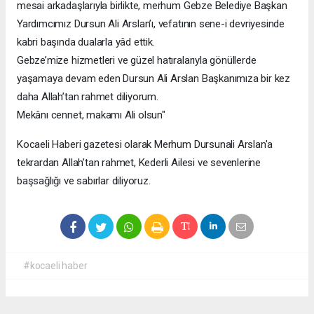
mesai arkadaşlarıyla birlikte, merhum Gebze Belediye Başkan
Yardımcımız Dursun Ali Arslan’ı, vefatının sene-i devriyesinde
kabri başında dualarla yâd ettik.
Gebze’mize hizmetleri ve güzel hatıralarıyla gönüllerde
yaşamaya devam eden Dursun Ali Arslan Başkanımıza bir kez
daha Allah’tan rahmet diliyorum.
Mekânı cennet, makamı Ali olsun"
Kocaeli Haberi gazetesi olarak Merhum Dursunali Arslan'a
tekrardan Allah’tan rahmet, Kederli Ailesi ve sevenlerine
başsağlığı ve sabırlar diliyoruz.
#kocaeli haber