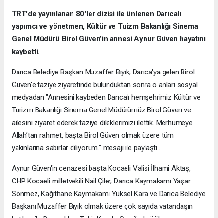
TRT'de yayınlanan 80'ler dizisi ile ünlenen Darıcalı
yapımcı ve yönetmen, Kültür ve Tuizm Bakanlığı Sinema
Genel Müdürü Birol Güven’in annesi Aynur Güven hayatını
kaybetti.
Darıca Belediye Başkan Muzaffer Bıyık, Darıca'ya gelen Birol
Güven'e taziye ziyaretinde bulunduktan sonra o anları sosyal
medyadan "Annesini kaybeden Darıcalı hemşehrimiz Kültür ve
Turizm Bakanlığı Sinema Genel Müdürümüz Birol Güven ve
ailesini ziyaret ederek taziye dileklerimizi ilettik. Merhumeye
Allah’tan rahmet, başta Birol Güven olmak üzere tüm
yakınlarına sabırlar diliyorum." mesajı ile paylaştı..
Aynur Güven'in cenazesi başta Kocaeli Valisi İlhami Aktaş,
CHP Kocaeli milletvekili Nail Çiler, Darıca Kaymakamı Yaşar
Sönmez, Kağıthane Kaymakamı Yüksel Kara ve Darıca Belediye
Başkanı Muzaffer Bıyık olmak üzere çok sayıda vatandaşın