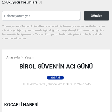
Okuyucu Yorumları
(0)
Gönder
Yorum yazarak Topluluk Kuralları’nı kabul etmiş bulunuyor ve kocaelihaberi.com
sitesine yaptığınız yorumunuzla ilgili doğrudan veya dolaylı tüm sorumluluğu tek
başınıza üstleniyorsunuz. Yazılan tüm yorumlardan site yönetimi hiçbir şekilde
sorumlu tutulamaz.
Anasayfa
Yaşam
BİROL GÜVEN’İN ACI GÜNÜ
YAŞAM
08.08.2026 - 09:33, Güncelleme: 08.08.2026 - 16:46
KOCAELİ HABERİ