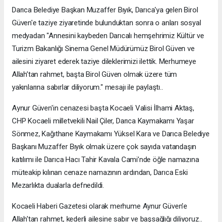
Darıca Belediye Başkan Muzaffer Bıyık, Darıca'ya gelen Birol
Güven'e taziye ziyaretinde bulunduktan sonra o anları sosyal
medyadan "Annesini kaybeden Darıcalı hemşehrimiz Kültür ve
Turizm Bakanlığı Sinema Genel Müdürümüz Birol Güven ve
ailesini ziyaret ederek taziye dileklerimizi ilettik. Merhumeye
Allah’tan rahmet, başta Birol Güven olmak üzere tüm
yakınlarına sabırlar diliyorum." mesajı ile paylaştı..
Aynur Güven'in cenazesi başta Kocaeli Valisi İlhami Aktaş,
CHP Kocaeli milletvekili Nail Çiler, Darıca Kaymakamı Yaşar
Sönmez, Kağıthane Kaymakamı Yüksel Kara ve Darıca Belediye
Başkanı Muzaffer Bıyık olmak üzere çok sayıda vatandaşın
katılımı ile Darıca Hacı Tahir Kavala Cami’nde öğle namazına
müteakip kılınan cenaze namazının ardından, Darıca Eski
Mezarlıkta dualarla defnedildi.
Kocaeli Haberi Gazetesi olarak merhume Aynur Güven'e
Allah'tan rahmet, kederli ailesine sabır ve başsağlığı diliyoruz..