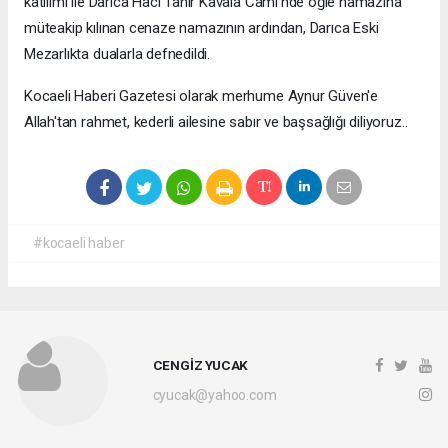
katılımı ile Darıca Hacı Tahir Kavala Cami’nde öğle namazına
müteakip kılınan cenaze namazının ardından, Darıca Eski
Mezarlıkta dualarla defnedildi.
Kocaeli Haberi Gazetesi olarak merhume Aynur Güven'e
Allah'tan rahmet, kederli ailesine sabır ve başsağlığı diliyoruz..
#kocaeli haber
CENGİZ YUCAK
cyucak@yahoo.com