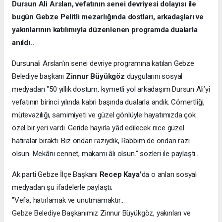
Dursun Ali Arslan, vefatının senei devriyesi dolayısı ile
bugün Gebze Pelitli mezarlığında dostları, arkadaşları ve
yakınlarının katılımıyla düzenlenen programda dualarla
anıldı..
Dursunali Arslan'ın senei devriye programına katılan Gebze
Belediye başkanı
Zinnur Büyükgöz
duygularını sosyal
medyadan "50 yıllık dostum, kıymetli yol arkadaşım Dursun Ali’yi
vefatının birinci yılında kabri başında dualarla andık. Cömertliği,
mütevazılığı, samimiyeti ve güzel gönlüyle hayatımızda çok
özel bir yeri vardı. Geride hayırla yâd edilecek nice güzel
hatıralar bıraktı. Biz ondan razıydık, Rabbim de ondan razı
olsun. Mekânı cennet, makamı âli olsun." sözleri ile paylaştı..
Ak parti Gebze İlçe Başkanı
Recep Kaya'
da o anları sosyal
medyadan şu ifadelerle paylaştı;
"Vefa, hatırlamak ve unutmamaktır…
Gebze Belediye Başkanımız Zinnur Büyükgöz, yakınları ve