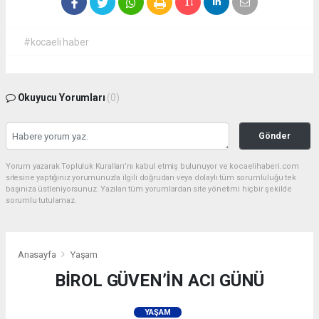
#kocaeli haber
Okuyucu Yorumları
(0)
Gönder
Yorum yazarak Topluluk Kuralları’nı kabul etmiş bulunuyor ve kocaelihaberi.com
sitesine yaptığınız yorumunuzla ilgili doğrudan veya dolaylı tüm sorumluluğu tek
başınıza üstleniyorsunuz. Yazılan tüm yorumlardan site yönetimi hiçbir şekilde
sorumlu tutulamaz.
Anasayfa
Yaşam
BİROL GÜVEN’İN ACI GÜNÜ
YAŞAM