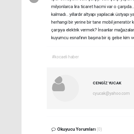
milyonlarca lira ticaret hacmi var o çarşı
kalmadı… yıllardır altyapı yapılacak üstyapı
herhangi bir yerine bir tane mobil jeneratör 
çarşıya elektrik vermek? İnsanlar mağazalar
kuyumcu esnafının başına bir iş gelse kim 
#kocaeli haber
CENGİZ YUCAK
cyucak@yahoo.com
Okuyucu Yorumları
(0)