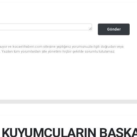
Gönder
nuyor ve kocaelihaberi.com sitesine yaptığınız yorumunuzla ilgili doğrudan veya
. Yazılan tüm yorumlardan site yönetimi hiçbir şekilde sorumlu tutulamaz.
İ KUYUMCULARIN BAŞK