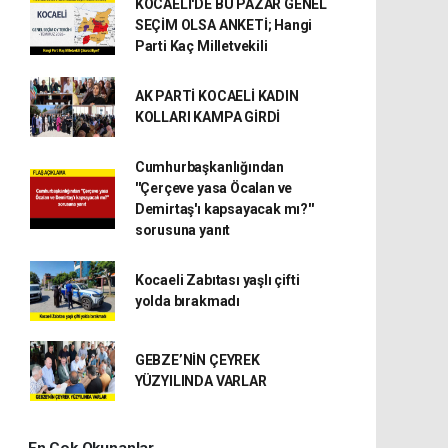
KOCAELİ'DE BU PAZAR GENEL
SEÇİM OLSA ANKETİ; Hangi
Parti Kaç Milletvekili
AK PARTİ KOCAELİ KADIN
KOLLARI KAMPA GİRDİ
Cumhurbaşkanlığından
''Çerçeve yasa Öcalan ve
Demirtaş'ı kapsayacak mı?''
sorusuna yanıt
Kocaeli Zabıtası yaşlı çifti
yolda bırakmadı
GEBZE’NİN ÇEYREK
YÜZYILINDA VARLAR
En Çok Okunanlar