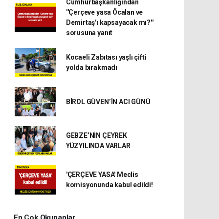
Cumhurbaşkanlığından
''Çerçeve yasa Öcalan ve
Demirtaş'ı kapsayacak mı?''
sorusuna yanıt
Kocaeli Zabıtası yaşlı çifti
yolda bırakmadı
BİROL GÜVEN’İN ACI GÜNÜ
GEBZE’NİN ÇEYREK
YÜZYILINDA VARLAR
'ÇERÇEVE YASA' Meclis
komisyonunda kabul edildi!
En Çok Okunanlar