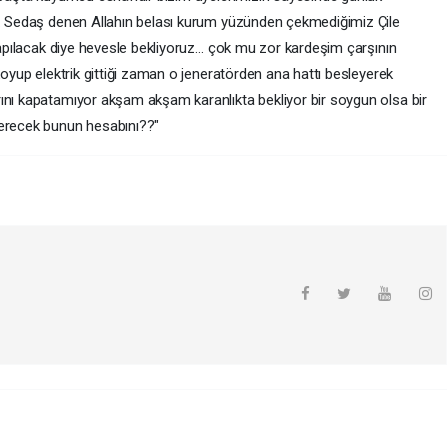
da… Sedaş denen Allahın belası kurum yüzünden çekmediğimiz Çile
 yapılacak diye hevesle bekliyoruz… çok mu zor kardeşim çarşının
koyup elektrik gittiği zaman o jeneratörden ana hattı besleyerek
ını kapatamıyor akşam akşam karanlıkta bekliyor bir soygun olsa bir
verecek bunun hesabını??"