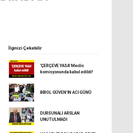
İlginizi Çekebilir
'ÇERÇEVE YASA' Meclis
komisyonunda kabul edildi!
BİROL GÜVEN’İN ACI GÜNÜ
DURSUNALİ ARSLAN
UNUTULMADI