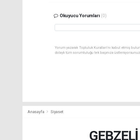
Okuyucu Yorumları
(0)
Yorum yazarak Topluluk Kuralları’nı kabul etmiş bulu
dolaylı tüm sorumluluğu tek başınıza üstleniyorsunuz
Anasayfa
Siyaset
GEBZEL