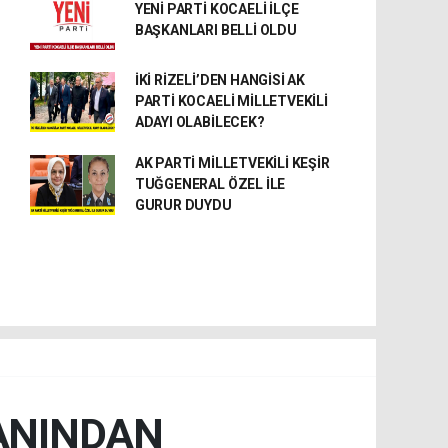
YENİ PARTİ KOCAELİ İLÇE
BAŞKANLARI BELLİ OLDU
İKİ RİZELİ’DEN HANGİSİ AK
PARTİ KOCAELİ MİLLETVEKİLİ
ADAYI OLABİLECEK?
AK PARTİ MİLLETVEKİLİ KEŞİR
TUĞGENERAL ÖZEL İLE
GURUR DUYDU
ANINDAN