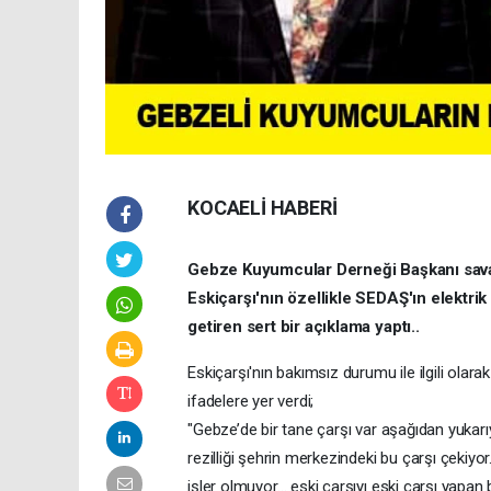
KOCAELİ HABERİ
Gebze Kuyumcular Derneği Başkanı savaş
Eskiçarşı'nın özellikle SEDAŞ'ın elektrik
getiren sert bir açıklama yaptı..
Eskiçarşı'nın bakımsız durumu ile ilgili ola
ifadelere yer verdi;
"Gebze’de bir tane çarşı var aşağıdan yukar
rezilliği şehrin merkezindeki bu çarşı çeki
işler olmuyor… eski çarşıyı eski çarşı yapa