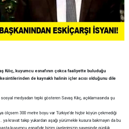
 Kılıç, kuyumcu esnafının çokca faaliyette buluduğu
 kesintilerinden de kaynaklı halinin içler acısı olduğunu dile
rak sosyal medyadan tepki gösteren Savaş Kılıç, açıklamasında şu
ıya ölçsem 300 metre boyu var Türkiye’de hiçbir köyün çekmediği
yor… ya kravat takıp yukardan aşağı yürümekle kusura bakmayın da bu
n başta kuyumcu esnafıdır bizim üyelerimizin sayesinde günlük