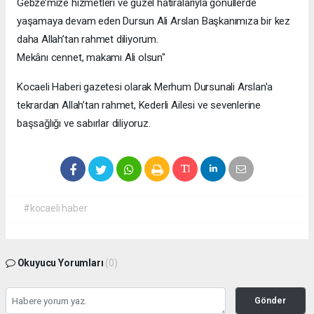
Gebze’mize hizmetleri ve güzel hatıralarıyla gönüllerde
yaşamaya devam eden Dursun Ali Arslan Başkanımıza bir kez
daha Allah’tan rahmet diliyorum.
Mekânı cennet, makamı Ali olsun"
Kocaeli Haberi gazetesi olarak Merhum Dursunali Arslan'a
tekrardan Allah’tan rahmet, Kederli Ailesi ve sevenlerine
başsağlığı ve sabırlar diliyoruz.
#kocaeli haber
Okuyucu Yorumları
(0)
Gönder