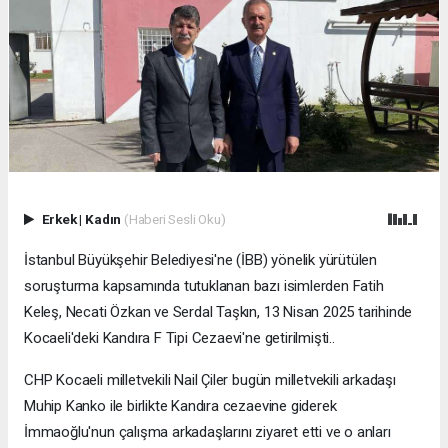
Erkek
|
Kadın
(Haberi Sesli Oku)
İstanbul Büyükşehir Belediyesi'ne (İBB) yönelik yürütülen
soruşturma kapsamında tutuklanan bazı isimlerden Fatih
Keleş, Necati Özkan ve Serdal Taşkın, 13 Nisan 2025 tarihinde
Kocaeli'deki Kandıra F Tipi Cezaevi'ne getirilmişti..
CHP Kocaeli milletvekili Nail Çiler bugün milletvekili arkadaşı
Muhip Kanko ile birlikte Kandıra cezaevine giderek
İmmaoğlu'nun çalışma arkadaşlarını ziyaret etti ve o anları