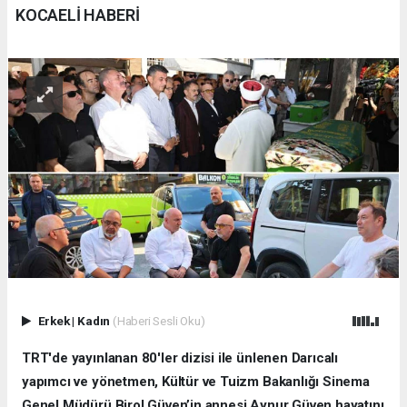
KOCAELİ HABERİ
Erkek
|
Kadın
(Haberi Sesli Oku)
TRT'de yayınlanan 80'ler dizisi ile ünlenen Darıcalı
yapımcı ve yönetmen, Kültür ve Tuizm Bakanlığı Sinema
Genel Müdürü Birol Güven’in annesi Aynur Güven hayatını