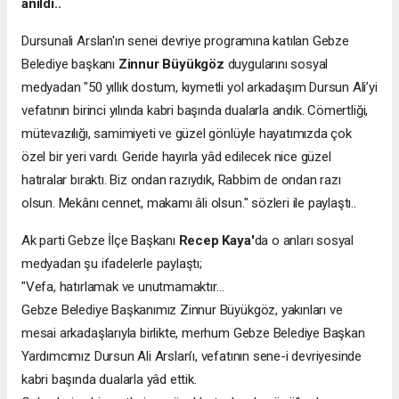
anıldı..
Dursunali Arslan'ın senei devriye programına katılan Gebze
Belediye başkanı
Zinnur Büyükgöz
duygularını sosyal
medyadan "50 yıllık dostum, kıymetli yol arkadaşım Dursun Ali’yi
vefatının birinci yılında kabri başında dualarla andık. Cömertliği,
mütevazılığı, samimiyeti ve güzel gönlüyle hayatımızda çok
özel bir yeri vardı. Geride hayırla yâd edilecek nice güzel
hatıralar bıraktı. Biz ondan razıydık, Rabbim de ondan razı
olsun. Mekânı cennet, makamı âli olsun." sözleri ile paylaştı..
Ak parti Gebze İlçe Başkanı
Recep Kaya'
da o anları sosyal
medyadan şu ifadelerle paylaştı;
"Vefa, hatırlamak ve unutmamaktır…
Gebze Belediye Başkanımız Zinnur Büyükgöz, yakınları ve
mesai arkadaşlarıyla birlikte, merhum Gebze Belediye Başkan
Yardımcımız Dursun Ali Arslan’ı, vefatının sene-i devriyesinde
kabri başında dualarla yâd ettik.