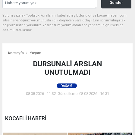
Gönder
Yorum yazarak Topluluk Kuralları’nı kabul etmiş bulunuyor ve kocaelihaberi.com
sitesine yaptığınız yorumunuzla ilgili doğrudan veya dolaylı tüm sorumluluğu tek
başınıza üstleniyorsunuz. Yazılan tüm yorumlardan site yönetimi hiçbir şekilde
sorumlu tutulamaz.
Anasayfa
Yaşam
DURSUNALİ ARSLAN
UNUTULMADI
YAŞAM
08.08.2026 - 11:32, Güncelleme: 08.08.2026 - 16:31
KOCAELİ HABERİ