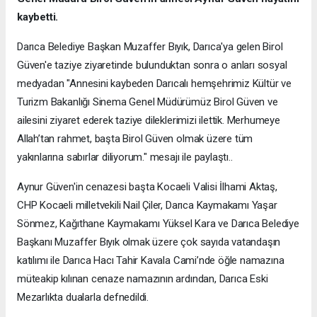
kaybetti.
Darıca Belediye Başkan Muzaffer Bıyık, Darıca'ya gelen Birol
Güven'e taziye ziyaretinde bulunduktan sonra o anları sosyal
medyadan "Annesini kaybeden Darıcalı hemşehrimiz Kültür ve
Turizm Bakanlığı Sinema Genel Müdürümüz Birol Güven ve
ailesini ziyaret ederek taziye dileklerimizi ilettik. Merhumeye
Allah’tan rahmet, başta Birol Güven olmak üzere tüm
yakınlarına sabırlar diliyorum." mesajı ile paylaştı..
Aynur Güven'in cenazesi başta Kocaeli Valisi İlhami Aktaş,
CHP Kocaeli milletvekili Nail Çiler, Darıca Kaymakamı Yaşar
Sönmez, Kağıthane Kaymakamı Yüksel Kara ve Darıca Belediye
Başkanı Muzaffer Bıyık olmak üzere çok sayıda vatandaşın
katılımı ile Darıca Hacı Tahir Kavala Cami’nde öğle namazına
müteakip kılınan cenaze namazının ardından, Darıca Eski
Mezarlıkta dualarla defnedildi.