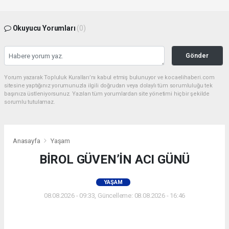
Okuyucu Yorumları
(0)
Gönder
Yorum yazarak Topluluk Kuralları’nı kabul etmiş bulunuyor ve kocaelihaberi.com
sitesine yaptığınız yorumunuzla ilgili doğrudan veya dolaylı tüm sorumluluğu tek
başınıza üstleniyorsunuz. Yazılan tüm yorumlardan site yönetimi hiçbir şekilde
sorumlu tutulamaz.
Anasayfa
Yaşam
BİROL GÜVEN’İN ACI GÜNÜ
YAŞAM
08.08.2026 - 09:33, Güncelleme: 08.08.2026 - 16:46