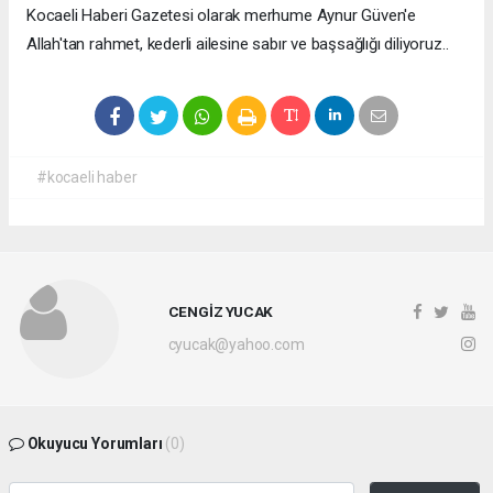
Kocaeli Haberi Gazetesi olarak merhume Aynur Güven'e
Allah'tan rahmet, kederli ailesine sabır ve başsağlığı diliyoruz..
#kocaeli haber
CENGİZ YUCAK
cyucak@yahoo.com
Okuyucu Yorumları
(0)