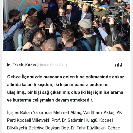
Erkek
|
Kadın
(Haberi Sesli Oku)
Gebze İlçemizde meydana gelen bina çökmesinde enkaz
altında kalan 5 kişiden; iki kişinin cansız bedenine
ulaşılmış, bir kişi sağ çıkarılmış olup iki kişi için ise arama
ve kurtarma çalışmaları devam etmektedir.
İçişleri Bakan Yardımcısı Mehmet Aktaş, Vali İlhami Aktaş, AK
Parti Kocaeli Milletvekili Prof. Dr. Sadettin Hülagü, Kocaeli
Büyükşehir Belediye Başkanı Doç. Dr. Tahir Büyükakın, Gebze