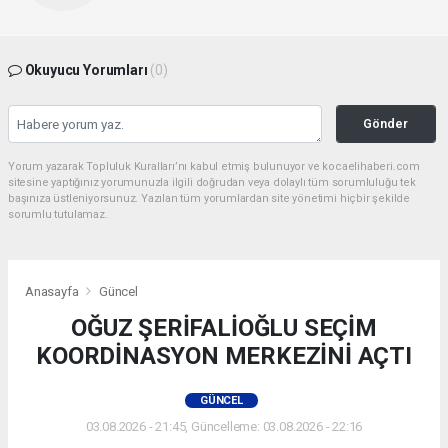
Okuyucu Yorumları
(0)
Gönder
Yorum yazarak Topluluk Kuralları’nı kabul etmiş bulunuyor ve kocaelihaberi.com
sitesine yaptığınız yorumunuzla ilgili doğrudan veya dolaylı tüm sorumluluğu tek
başınıza üstleniyorsunuz. Yazılan tüm yorumlardan site yönetimi hiçbir şekilde
sorumlu tutulamaz.
Anasayfa
Güncel
OĞUZ ŞERİFALİOĞLU SEÇİM
KOORDİNASYON MERKEZİNİ AÇTI
GÜNCEL
03.08.2026 - 21:45, Güncelleme: 03.08.2026 - 22:16