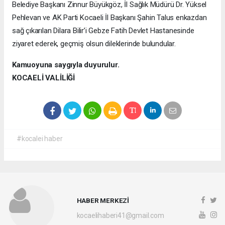
Belediye Başkanı Zinnur Büyükgöz, İl Sağlık Müdürü Dr. Yüksel
Pehlevan ve AK Parti Kocaeli İl Başkanı Şahin Talus enkazdan
sağ çıkarılan Dilara Bilir’i Gebze Fatih Devlet Hastanesinde
ziyaret ederek, geçmiş olsun dileklerinde bulundular.
Kamuoyuna saygıyla duyurulur.
KOCAELİ VALİLİĞİ
#kocalei haber
HABER MERKEZİ
kocaelihaberi41@gmail.com