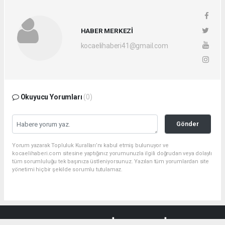
HABER MERKEZİ
kocaelihaberi41@gmail.com
Okuyucu Yorumları
(0)
Gönder
Yorum yazarak Topluluk Kuralları’nı kabul etmiş bulunuyor ve
kocaelihaberi.com sitesine yaptığınız yorumunuzla ilgili doğrudan veya dolaylı
tüm sorumluluğu tek başınıza üstleniyorsunuz. Yazılan tüm yorumlardan site
yönetimi hiçbir şekilde sorumlu tutulamaz.