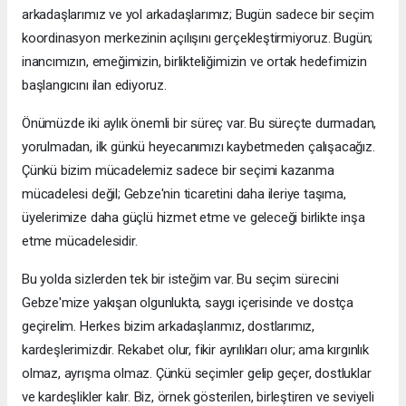
arkadaşlarımız ve yol arkadaşlarımız; Bugün sadece bir seçim
koordinasyon merkezinin açılışını gerçekleştirmiyoruz. Bugün;
inancımızın, emeğimizin, birlikteliğimizin ve ortak hedefimizin
başlangıcını ilan ediyoruz.
Önümüzde iki aylık önemli bir süreç var. Bu süreçte durmadan,
yorulmadan, ilk günkü heyecanımızı kaybetmeden çalışacağız.
Çünkü bizim mücadelemiz sadece bir seçimi kazanma
mücadelesi değil; Gebze'nin ticaretini daha ileriye taşıma,
üyelerimize daha güçlü hizmet etme ve geleceği birlikte inşa
etme mücadelesidir.
Bu yolda sizlerden tek bir isteğim var. Bu seçim sürecini
Gebze'mize yakışan olgunlukta, saygı içerisinde ve dostça
geçirelim. Herkes bizim arkadaşlarımız, dostlarımız,
kardeşlerimizdir. Rekabet olur, fikir ayrılıkları olur; ama kırgınlık
olmaz, ayrışma olmaz. Çünkü seçimler gelip geçer, dostluklar
ve kardeşlikler kalır. Biz, örnek gösterilen, birleştiren ve seviyeli