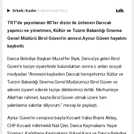
Erkek
|
Kadın
(Haberi Sesli Oku)
TRT'de yayınlanan 80'ler dizisi ile ünlenen Darıcalı
yapımcı ve yönetmen, Kültür ve Tuizm Bakanlığı Sinema
Genel Müdürü Birol Güven’in annesi Aynur Güven hayatını
kaybetti.
Darıca Belediye Başkan Muzaffer Bıyık, Darıca'ya gelen Birol
Güven'e taziye ziyaretinde bulunduktan sonra o anları sosyal
medyadan "Annesini kaybeden Darıcalı hemşehrimiz Kültür ve
Turizm Bakanlığı Sinema Genel Müdürümüz Birol Güven ve
ailesini ziyaret ederek taziye dileklerimizi ilettik. Merhumeye
Allah’tan rahmet, başta Birol Güven olmak üzere tüm
yakınlarına sabırlar diliyorum." mesajı ile paylaştı..
Aynur Güven'in cenazesi başta Kocaeli Valisi İlhami Aktaş,
CHP Kocaeli milletvekili Nail Çiler, Darıca Kaymakamı Yaşar
Sönmez, Kağıthane Kaymakamı Yüksel Kara ve Darıca Belediye