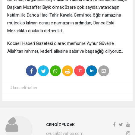
Başkanı Muzaffer Bıyık olmak üzere çok sayıda vatandaşın
katılımı ile Darıca Hacı Tahir Kavala Cami’nde öğle namazına
müteakip kılınan cenaze namazının ardından, Darıca Eski
Mezarlıkta dualarla defnedildi.
Kocaeli Haberi Gazetesi olarak merhume Aynur Güven'e
Allah'tan rahmet, kederli ailesine sabır ve başsağlığı diliyoruz..
#kocaeli haber
CENGİZ YUCAK
cyucak@yahoo.com