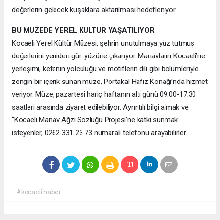
değerlerin gelecek kuşaklara aktarılması hedefleniyor.
BU MÜZEDE YEREL KÜLTÜR YAŞATILIYOR
Kocaeli Yerel Kültür Müzesi, şehrin unutulmaya yüz tutmuş
değerlerini yeniden gün yüzüne çıkarıyor. Manavların Kocaeli’ne
yerleşimi, ketenin yolculuğu ve motiflerin dili gibi bölümleriyle
zengin bir içerik sunan müze, Portakal Hafız Konağı’nda hizmet
veriyor. Müze, pazartesi hariç haftanın altı günü 09.00-17.30
saatleri arasında ziyaret edilebiliyor. Ayrıntılı bilgi almak ve
“Kocaeli Manav Ağzı Sözlüğü Projesi’ne katkı sunmak
isteyenler, 0262 331 23 73 numaralı telefonu arayabilirler.
#kocaeli haber