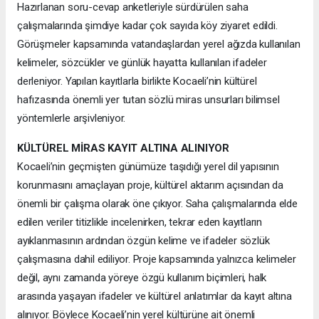
Hazırlanan soru-cevap anketleriyle sürdürülen saha
çalışmalarında şimdiye kadar çok sayıda köy ziyaret edildi.
Görüşmeler kapsamında vatandaşlardan yerel ağızda kullanılan
kelimeler, sözcükler ve günlük hayatta kullanılan ifadeler
derleniyor. Yapılan kayıtlarla birlikte Kocaeli’nin kültürel
hafızasında önemli yer tutan sözlü miras unsurları bilimsel
yöntemlerle arşivleniyor.
KÜLTÜREL MİRAS KAYIT ALTINA ALINIYOR
Kocaeli’nin geçmişten günümüze taşıdığı yerel dil yapısının
korunmasını amaçlayan proje, kültürel aktarım açısından da
önemli bir çalışma olarak öne çıkıyor. Saha çalışmalarında elde
edilen veriler titizlikle incelenirken, tekrar eden kayıtların
ayıklanmasının ardından özgün kelime ve ifadeler sözlük
çalışmasına dahil ediliyor. Proje kapsamında yalnızca kelimeler
değil, aynı zamanda yöreye özgü kullanım biçimleri, halk
arasında yaşayan ifadeler ve kültürel anlatımlar da kayıt altına
alınıyor. Böylece Kocaeli’nin yerel kültürüne ait önemli