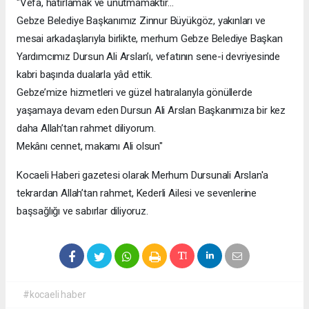
"Vefa, hatırlamak ve unutmamaktır…
Gebze Belediye Başkanımız Zinnur Büyükgöz, yakınları ve
mesai arkadaşlarıyla birlikte, merhum Gebze Belediye Başkan
Yardımcımız Dursun Ali Arslan’ı, vefatının sene-i devriyesinde
kabri başında dualarla yâd ettik.
Gebze’mize hizmetleri ve güzel hatıralarıyla gönüllerde
yaşamaya devam eden Dursun Ali Arslan Başkanımıza bir kez
daha Allah’tan rahmet diliyorum.
Mekânı cennet, makamı Ali olsun"
Kocaeli Haberi gazetesi olarak Merhum Dursunali Arslan'a
tekrardan Allah’tan rahmet, Kederli Ailesi ve sevenlerine
başsağlığı ve sabırlar diliyoruz.
#kocaeli haber