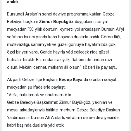
anıldı..
Dursunali Arslan'ın senei devriye programına katılan Gebze
Belediye başkanı
Zinnur Büyükgöz
duygularını sosyal
medyadan "50 yıllık dostum, kıymetli yol arkadaşım Dursun Ali’yi
vefatının birinci yılında kabri başında dualarla andık. Cömertliği,
mütevazılığı, samimiyeti ve güzel gönlüyle hayatımızda çok
özel bir yeri vardı. Geride hayırla yâd edilecek nice güzel
hatıralar bıraktı. Biz ondan razıydık, Rabbim de ondan razı
olsun. Mekânı cennet, makamı âli olsun." sözleri ile paylaştı..
Ak parti Gebze İlçe Başkanı
Recep Kaya'
da o anları sosyal
medyadan şu ifadelerle paylaştı;
"Vefa, hatırlamak ve unutmamaktır…
Gebze Belediye Başkanımız Zinnur Büyükgöz, yakınları ve
mesai arkadaşlarıyla birlikte, merhum Gebze Belediye Başkan
Yardımcımız Dursun Ali Arslan’ı, vefatının sene-i devriyesinde
kabri başında dualarla yâd ettik.