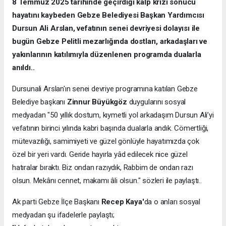
8 Temmuz 2025 tarihinde geçirdiği kalp krizi sonucu
hayatını kaybeden Gebze Belediyesi Başkan Yardımcısı
Dursun Ali Arslan, vefatının senei devriyesi dolayısı ile
bugün Gebze Pelitli mezarlığında dostları, arkadaşları ve
yakınlarının katılımıyla düzenlenen programda dualarla
anıldı..
Dursunali Arslan'ın senei devriye programına katılan Gebze
Belediye başkanı
Zinnur Büyükgöz
duygularını sosyal
medyadan "50 yıllık dostum, kıymetli yol arkadaşım Dursun Ali’yi
vefatının birinci yılında kabri başında dualarla andık. Cömertliği,
mütevazılığı, samimiyeti ve güzel gönlüyle hayatımızda çok
özel bir yeri vardı. Geride hayırla yâd edilecek nice güzel
hatıralar bıraktı. Biz ondan razıydık, Rabbim de ondan razı
olsun. Mekânı cennet, makamı âli olsun." sözleri ile paylaştı..
Ak parti Gebze İlçe Başkanı
Recep Kaya'
da o anları sosyal
medyadan şu ifadelerle paylaştı;