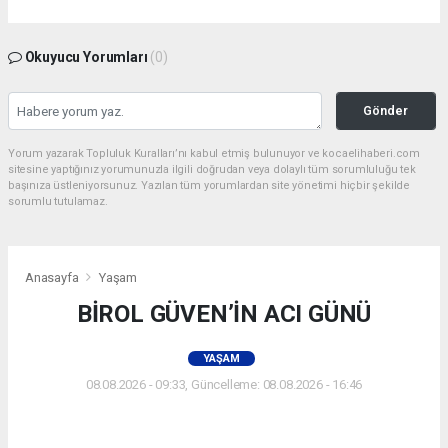
Okuyucu Yorumları
(0)
Gönder
Yorum yazarak Topluluk Kuralları’nı kabul etmiş bulunuyor ve kocaelihaberi.com
sitesine yaptığınız yorumunuzla ilgili doğrudan veya dolaylı tüm sorumluluğu tek
başınıza üstleniyorsunuz. Yazılan tüm yorumlardan site yönetimi hiçbir şekilde
sorumlu tutulamaz.
Anasayfa
Yaşam
BİROL GÜVEN’İN ACI GÜNÜ
YAŞAM
08.08.2026 - 09:33, Güncelleme: 08.08.2026 - 16:46