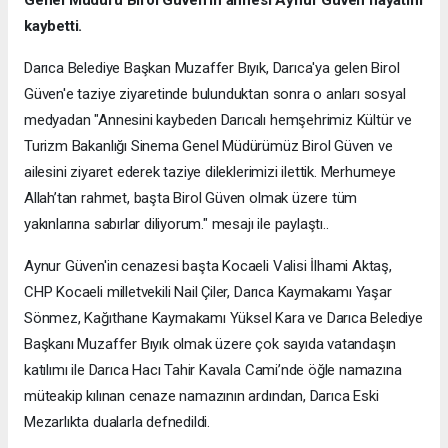
kaybetti.
Darıca Belediye Başkan Muzaffer Bıyık, Darıca'ya gelen Birol
Güven'e taziye ziyaretinde bulunduktan sonra o anları sosyal
medyadan "Annesini kaybeden Darıcalı hemşehrimiz Kültür ve
Turizm Bakanlığı Sinema Genel Müdürümüz Birol Güven ve
ailesini ziyaret ederek taziye dileklerimizi ilettik. Merhumeye
Allah’tan rahmet, başta Birol Güven olmak üzere tüm
yakınlarına sabırlar diliyorum." mesajı ile paylaştı..
Aynur Güven'in cenazesi başta Kocaeli Valisi İlhami Aktaş,
CHP Kocaeli milletvekili Nail Çiler, Darıca Kaymakamı Yaşar
Sönmez, Kağıthane Kaymakamı Yüksel Kara ve Darıca Belediye
Başkanı Muzaffer Bıyık olmak üzere çok sayıda vatandaşın
katılımı ile Darıca Hacı Tahir Kavala Cami’nde öğle namazına
müteakip kılınan cenaze namazının ardından, Darıca Eski
Mezarlıkta dualarla defnedildi.