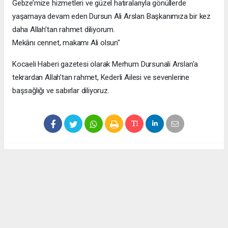
Gebze’mize hizmetleri ve güzel hatıralarıyla gönüllerde
yaşamaya devam eden Dursun Ali Arslan Başkanımıza bir kez
daha Allah’tan rahmet diliyorum.
Mekânı cennet, makamı Ali olsun"
Kocaeli Haberi gazetesi olarak Merhum Dursunali Arslan'a
tekrardan Allah’tan rahmet, Kederli Ailesi ve sevenlerine
başsağlığı ve sabırlar diliyoruz.
#kocaeli haber
Okuyucu Yorumları
(0)
Gönder