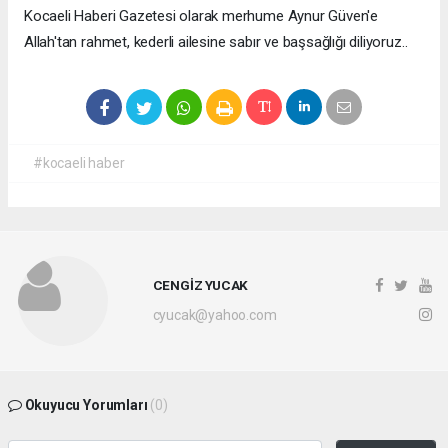
Kocaeli Haberi Gazetesi olarak merhume Aynur Güven'e
Allah'tan rahmet, kederli ailesine sabır ve başsağlığı diliyoruz..
#kocaeli haber
CENGİZ YUCAK
cyucak@yahoo.com
Okuyucu Yorumları
(0)