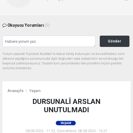
Okuyucu Yorumları
(0)
Gönder
Yorum yazarak Topluluk Kuralları’nı kabul etmiş bulunuyor ve kocaelihaberi.com
sitesine yaptığınız yorumunuzla ilgili doğrudan veya dolaylı tüm sorumluluğu tek
başınıza üstleniyorsunuz. Yazılan tüm yorumlardan site yönetimi hiçbir şekilde
sorumlu tutulamaz.
Anasayfa
Yaşam
DURSUNALİ ARSLAN
UNUTULMADI
YAŞAM
08.08.2026 - 11:32, Güncelleme: 08.08.2026 - 16:31