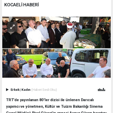
KOCAELİ HABERİ
Erkek
|
Kadın
(Haberi Sesli Oku)
TRT'de yayınlanan 80'ler dizisi ile ünlenen Darıcalı
yapımcı ve yönetmen, Kültür ve Tuizm Bakanlığı Sinema
Genel Müdürü Birol Güven’in annesi Aynur Güven hayatını