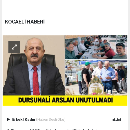
KOCAELİ HABERİ
Erkek
|
Kadın
(Haberi Sesli Oku)