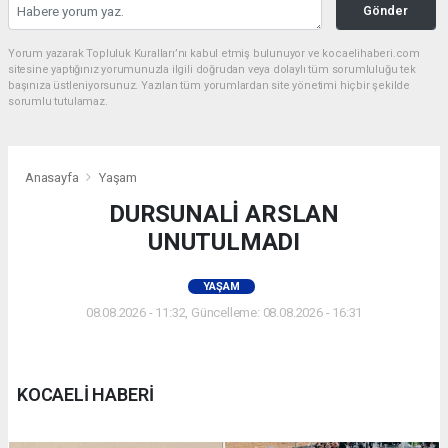
Gönder
Yorum yazarak Topluluk Kuralları’nı kabul etmiş bulunuyor ve kocaelihaberi.com
sitesine yaptığınız yorumunuzla ilgili doğrudan veya dolaylı tüm sorumluluğu tek
başınıza üstleniyorsunuz. Yazılan tüm yorumlardan site yönetimi hiçbir şekilde
sorumlu tutulamaz.
Anasayfa
Yaşam
DURSUNALİ ARSLAN
UNUTULMADI
YAŞAM
08.08.2026 - 11:32, Güncelleme: 08.08.2026 - 16:31
KOCAELİ HABERİ