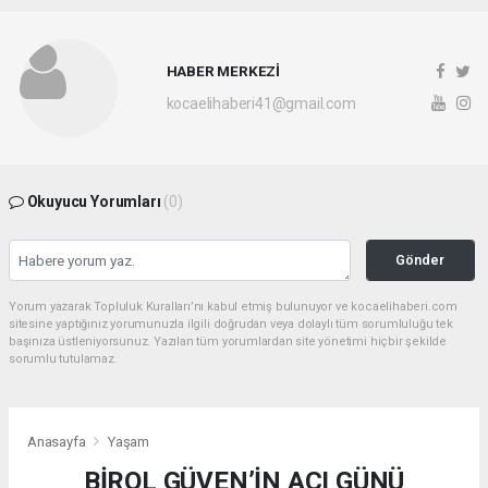
HABER MERKEZİ
kocaelihaberi41@gmail.com
Okuyucu Yorumları
(0)
Gönder
Yorum yazarak Topluluk Kuralları’nı kabul etmiş bulunuyor ve kocaelihaberi.com
sitesine yaptığınız yorumunuzla ilgili doğrudan veya dolaylı tüm sorumluluğu tek
başınıza üstleniyorsunuz. Yazılan tüm yorumlardan site yönetimi hiçbir şekilde
sorumlu tutulamaz.
Anasayfa
Yaşam
BİROL GÜVEN’İN ACI GÜNÜ