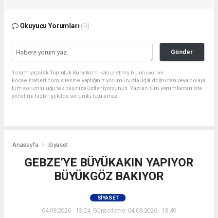
Okuyucu Yorumları
(0)
Gönder
Yorum yazarak Topluluk Kuralları’nı kabul etmiş bulunuyor ve
kocaelihaberi.com sitesine yaptığınız yorumunuzla ilgili doğrudan veya dolaylı
tüm sorumluluğu tek başınıza üstleniyorsunuz. Yazılan tüm yorumlardan site
yönetimi hiçbir şekilde sorumlu tutulamaz.
Anasayfa
Siyaset
GEBZE’YE BÜYÜKAKIN YAPIYOR
BÜYÜKGÖZ BAKIYOR
SIYASET
04.08.2026 - 13:24, Güncelleme: 04.08.2026 - 13:49