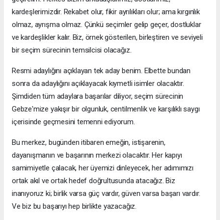
kardeşlerimizdir. Rekabet olur, fikir ayrılıkları olur; ama kırgınlık
olmaz, ayrışma olmaz. Çünkü seçimler gelip geçer, dostluklar
ve kardeşlikler kalır. Biz, örnek gösterilen, birleştiren ve seviyeli
bir seçim sürecinin temsilcisi olacağız.
Resmi adaylığını açıklayan tek aday benim. Elbette bundan
sonra da adaylığını açıklayacak kıymetli isimler olacaktır.
Şimdiden tüm adaylara başarılar diliyor, seçim sürecinin
Gebze'mize yakışır bir olgunluk, centilmenlik ve karşılıklı saygı
içerisinde geçmesini temenni ediyorum.
Bu merkez, bugünden itibaren emeğin, istişarenin,
dayanışmanın ve başarının merkezi olacaktır. Her kapıyı
samimiyetle çalacak, her üyemizi dinleyecek, her adımımızı
ortak akıl ve ortak hedef doğrultusunda atacağız. Biz
inanıyoruz ki; birlik varsa güç vardır, güven varsa başarı vardır.
Ve biz bu başarıyı hep birlikte yazacağız.