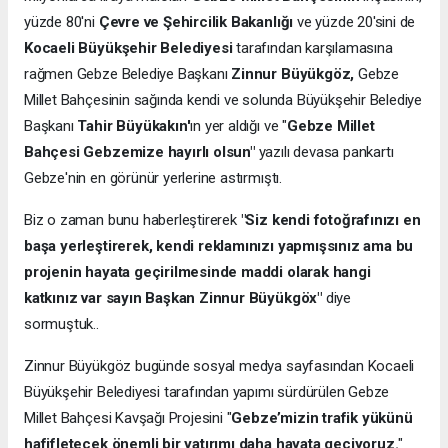
yüzde 80'ni
Çevre ve Şehircilik Bakanlığı
ve yüzde 20'sini de
Kocaeli Büyükşehir Belediyesi
tarafından karşılamasına
rağmen Gebze Belediye Başkanı
Zinnur Büyükgöz,
Gebze
Millet Bahçesinin sağında kendi ve solunda Büyükşehir Belediye
Başkanı
Tahir Büyükakın'
ın yer aldığı ve "
Gebze Millet
Bahçesi Gebzemize hayırlı olsun"
yazılı devasa pankartı
Gebze'nin en görünür yerlerine astırmıştı.
Biz o zaman bunu haberleştirerek
"Siz kendi fotoğrafınızı en
başa yerleştirerek, kendi reklamınızı yapmışsınız ama bu
projenin hayata geçirilmesinde maddi olarak hangi
katkınız var sayın Başkan Zinnur Büyükgöx"
diye
sormuştuk..
Zinnur Büyükgöz bugünde sosyal medya sayfasından Kocaeli
Büyükşehir Belediyesi tarafından yapımı sürdürülen Gebze
Millet Bahçesi Kavşağı Projesini "
Gebze’mizin trafik yükünü
hafifletecek önemli bir yatırımı daha hayata geçiyoruz.
"