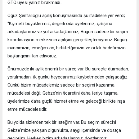
GTO üyesi yalnız bırakmadı..
Oğuz Şerifalioğlu açılış konuşmasında şu ifadelere yer verdi;
“Kıymetli büyüklerimiz, değerli oda üyelerimiz, çalışma
arkadaşlarımız ve yol arkadaşlarımız; Bugün sadece bir seçim
koordinasyon merkezinin açılışını gerçekleştirmiyoruz. Bugün;
inancımızın, emeğimizin, birlikteliğimizin ve ortak hedefimizin
başlangıcını ilan ediyoruz.
Önümüzde iki aylık önemli bir süreç var. Bu süreçte durmadan,
yorulmadan, ilk günkü heyecanımızı kaybetmeden çalışacağız.
Çünkü bizim mücadelemiz sadece bir seçimi kazanma
mücadelesi değil; Gebze'nin ticaretini daha ileriye taşıma,
üyelerimize daha güçlü hizmet etme ve geleceği birlikte inşa
etme mücadelesidir.
Bu yolda sizlerden tek bir isteğim var. Bu seçim sürecini
Gebze'mize yakışan olgunlukta, saygı içerisinde ve dostça
geçirelim. Herkes bizim arkadaşlarımız, dostlarımız,