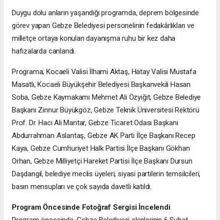
Duygu dolu anların yaşandığı programda, deprem bölgesinde
görev yapan Gebze Belediyesi personelinin fedakârlıkları ve
milletçe ortaya konulan dayanışma ruhu bir kez daha
hafızalarda canlandı.
Programa; Kocaeli Valisi İlhami Aktaş, Hatay Valisi Mustafa
Masatlı, Kocaeli Büyükşehir Belediyesi Başkanvekili Hasan
Soba, Gebze Kaymakamı Mehmet Ali Özyiğit, Gebze Belediye
Başkanı Zinnur Büyükgöz, Gebze Teknik Üniversitesi Rektörü
Prof. Dr. Hacı Ali Mantar, Gebze Ticaret Odası Başkanı
Abdurrahman Aslantaş, Gebze AK Parti İlçe Başkanı Recep
Kaya, Gebze Cumhuriyet Halk Partisi İlçe Başkanı Gökhan
Orhan, Gebze Milliyetçi Hareket Partisi İlçe Başkanı Dursun
Daşdangil, belediye meclis üyeleri, siyasi partilerin temsilcileri,
basın mensupları ve çok sayıda davetli katıldı.
Program Öncesinde Fotoğraf Sergisi İncelendi
Program öncesinde, Gebze Belediyesi ekiplerinin 6 Şubat