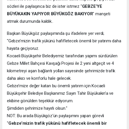
sözleri ile paylaşınca biz de ister istmez "
GEBZE’YE
BÜYÜKAKIN YAPIYOR BÜYÜKGÖZ BAKIYOR
" manşeti
atmak durumunda kaldık..
Başkan Büyükgöz paylaşımında şu ifadelere yer verdi;
"Gebze’mizin trafik yükünü hafifletecek önemli bir yatırımı daha
hayata geçiyoruz.
Kocaeli Büyükşehir Belediyemiz tarafından yapımı sürdürülen
Gebze Millet Bahçesi Kavşağı Projesi ile 2 yeni altgeçit ve 4
kilometreyi aşan bağlantı yolları sayesinde şehrimizde trafik
daha akıcı ve konforlu hale gelecek.
Gebze’mize değer katan bu önemli yatırım için Kocaeli
Büyükşehir Belediye Başkanımız Sayın Tahir Büyükakın’a ve
ekibine gönülden teşekkür ediyorum.
Şimdiden şehrimize hayırlı olsun."
NOT: Bu arada Büyükgöz'ün paylaşımını yapan görevli
"
Gebze’mizin trafik yükünü hafifletecek önemli bir