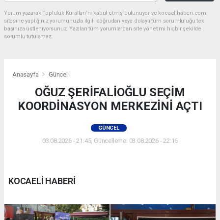
Yorum yazarak Topluluk Kuralları’nı kabul etmiş bulunuyor ve kocaelihaberi.com
sitesine yaptığınız yorumunuzla ilgili doğrudan veya dolaylı tüm sorumluluğu tek
başınıza üstleniyorsunuz. Yazılan tüm yorumlardan site yönetimi hiçbir şekilde
sorumlu tutulamaz.
Anasayfa
Güncel
OĞUZ ŞERİFALİOĞLU SEÇİM
KOORDİNASYON MERKEZİNİ AÇTI
GÜNCEL
03.08.2026 - 21:45, Güncelleme: 03.08.2026 - 22:16
KOCAELİ HABERİ