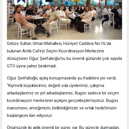
Gebze Sultan Orhan Mahallesi, Hürriyet Caddesi No:16,’da
bulunan Antik Cafe’yi Seçim Koordinasyon Merkezine
dönüştüren Oğuz Şerifalioğlu’nu bu önemli gününde çok sayıda
GTO üyesi yalnız bırakmadı..
Oğuz Şerifalioğlu açılış konuşmasında şu ifadelere yer verdi;
“Kıymetli büyüklerimiz, değerli oda üyelerimiz, çalışma
arkadaşlarımız ve yol arkadaşlarımız; Bugün sadece bir seçim
koordinasyon merkezinin açılışını gerçekleştirmiyoruz. Bugün;
inancımızın, emeğimizin, birlikteliğimizin ve ortak hedefimizin
başlangıcını ilan ediyoruz.
Önümüzde iki aylık önemli bir süreç var. Bu süreçte durmadan,