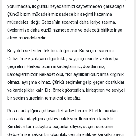
yorulmadan, ilk günkü heyecanımızı kaybetmeden çalışacağız.
Çünkü bizim mücadelemiz sadece bir seçimi kazanma
mücadelesi değil; Gebze'nin ticaretini daha ileriye taşıma,
üyelerimize daha güçlü hizmet etme ve geleceği birlikte inşa
etme mücadelesidir.
Bu yolda sizlerden tek bir isteğim var. Bu seçim sürecini
Gebze'mize yakışan olgunlukta, saygı içerisinde ve dostça
geçirelim. Herkes bizim arkadaşlarımız, dostlarımız,
kardeşlerimizdir. Rekabet olur, fikir ayrılıkları olur; ama kırgınlık
olmaz, ayrışma olmaz. Çünkü seçimler gelip geçer, dostluklar
ve kardeşlikler kalır. Biz, örnek gösterilen, birleştiren ve seviyeli
bir seçim sürecinin temsilcisi olacağız.
Resmi adaylığını açıklayan tek aday benim. Elbette bundan
sonra da adaylığını açıklayacak kıymetli isimler olacaktır.
Şimdiden tüm adaylara başarılar diliyor, seçim sürecinin
Gebze'mize yakışır bir olgunluk, centilmenlik ve karşılıklı saygı