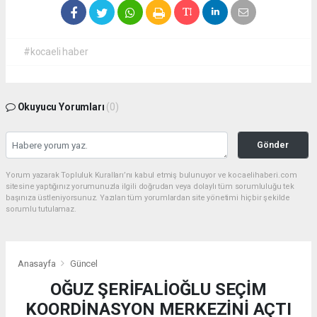
#kocaeli haber
Okuyucu Yorumları
(0)
Gönder
Yorum yazarak Topluluk Kuralları’nı kabul etmiş bulunuyor ve kocaelihaberi.com
sitesine yaptığınız yorumunuzla ilgili doğrudan veya dolaylı tüm sorumluluğu tek
başınıza üstleniyorsunuz. Yazılan tüm yorumlardan site yönetimi hiçbir şekilde
sorumlu tutulamaz.
Anasayfa
Güncel
OĞUZ ŞERİFALİOĞLU SEÇİM
KOORDİNASYON MERKEZİNİ AÇTI