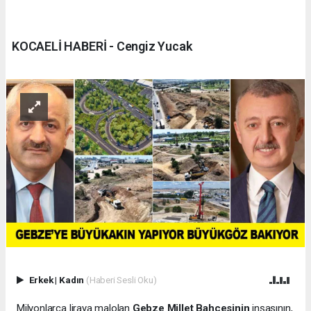
KOCAELİ HABERİ - Cengiz Yucak
Erkek
|
Kadın
(Haberi Sesli Oku)
Milyonlarca liraya malolan
Gebze Millet Bahçesinin
inşasının,