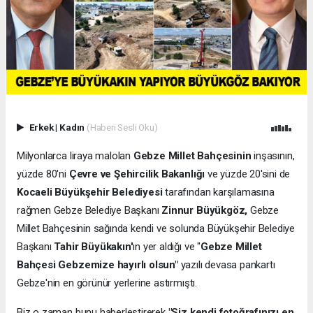
Erkek
|
Kadın
(Haberi Sesli Oku)
Milyonlarca liraya malolan
Gebze Millet Bahçesinin
inşasının,
yüzde 80'ni
Çevre ve Şehircilik Bakanlığı
ve yüzde 20'sini de
Kocaeli Büyükşehir Belediyesi
tarafından karşılamasına
rağmen Gebze Belediye Başkanı
Zinnur Büyükgöz,
Gebze
Millet Bahçesinin sağında kendi ve solunda Büyükşehir Belediye
Başkanı
Tahir Büyükakın'
ın yer aldığı ve "
Gebze Millet
Bahçesi Gebzemize hayırlı olsun"
yazılı devasa pankartı
Gebze'nin en görünür yerlerine astırmıştı.
Biz o zaman bunu haberleştirerek
"Siz kendi fotoğrafınızı en