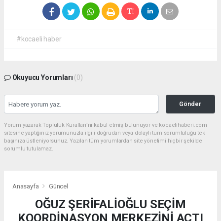
#kocaeli haber
Okuyucu Yorumları
(0)
Gönder
Yorum yazarak Topluluk Kuralları’nı kabul etmiş bulunuyor ve kocaelihaberi.com
sitesine yaptığınız yorumunuzla ilgili doğrudan veya dolaylı tüm sorumluluğu tek
başınıza üstleniyorsunuz. Yazılan tüm yorumlardan site yönetimi hiçbir şekilde
sorumlu tutulamaz.
Anasayfa
Güncel
OĞUZ ŞERİFALİOĞLU SEÇİM
KOORDİNASYON MERKEZİNİ AÇTI