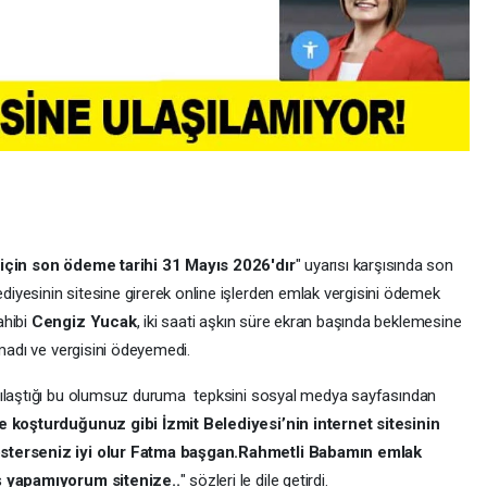
için son ödeme tarihi 31 Mayıs 2026'dır
" uyarısı karşısında son
yesinin sitesine girerek online işlerden emlak vergisini ödemek
ahibi
Cengiz Yucak
, iki saati aşkın süre ekran başında beklemesine
lmadı ve vergisini ödeyemedi.
arşılaştığı bu olumsuz duruma tepksini sosyal medya sayfasından
ne koşturduğunuz gibi İzmit Belediyesi’nin internet sitesinin
österseniz iyi olur Fatma başgan.Rahmetli Babamın emlak
iş yapamıyorum sitenize..
" sözleri le dile getirdi.