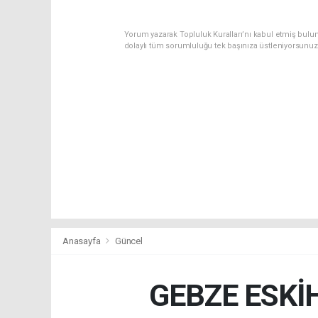
Yorum yazarak Topluluk Kuralları’nı kabul etmiş bulu
dolaylı tüm sorumluluğu tek başınıza üstleniyorsunuz
Anasayfa
Güncel
GEBZE ESKİ