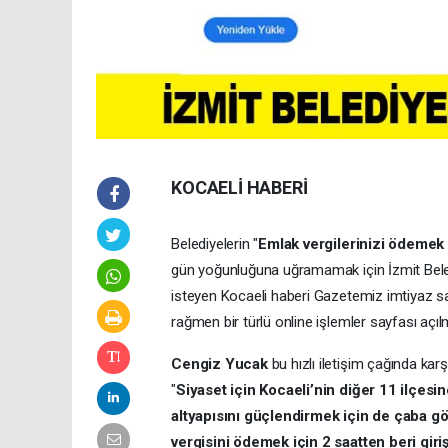
KOCAELİ HABERİ
Belediyelerin "
Emlak vergilerinizi ödemek 
gün yoğunluğuna uğramamak için İzmit Beledi
isteyen Kocaeli haberi Gazetemiz imtiyaz s
rağmen bir türlü online işlemler sayfası açı
Cengiz Yucak
bu hızlı iletişim çağında k
"
Siyaset için Kocaeli’nin diğer 11 ilçesi
altyapısını güçlendirmek için de çaba g
vergisini ödemek için 2 saatten beri gir