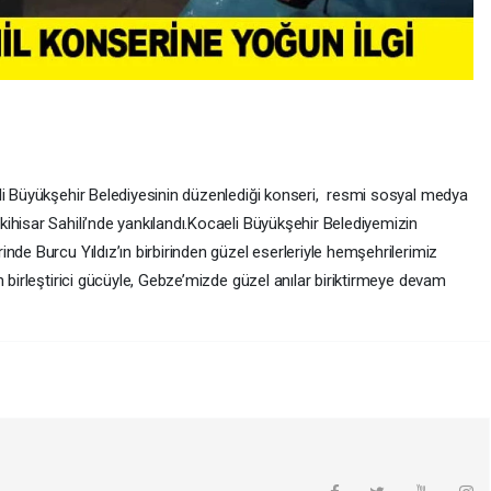
li Büyükşehir Belediyesinin düzenlediği konseri, resmi sosyal medya
ihisar Sahili’nde yankılandı.Kocaeli Büyükşehir Belediyemizin
nde Burcu Yıldız’ın birbirinden güzel eserleriyle hemşehrilerimiz
n birleştirici gücüyle, Gebze’mizde güzel anılar biriktirmeye devam