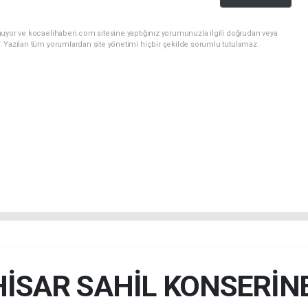
nuyor ve kocaelihaberi.com sitesine yaptığınız yorumunuzla ilgili doğrudan veya
. Yazılan tüm yorumlardan site yönetimi hiçbir şekilde sorumlu tutulamaz.
HİSAR SAHİL KONSERİNE