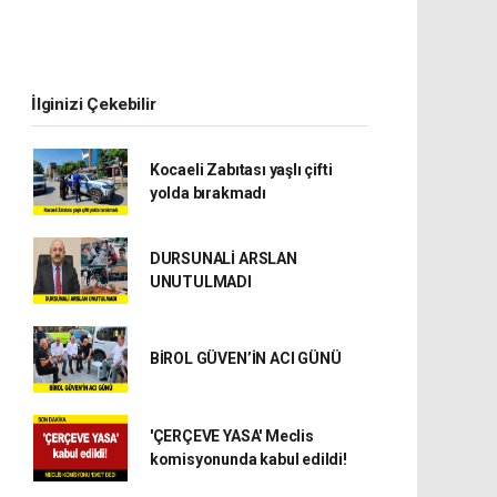
İlginizi Çekebilir
Kocaeli Zabıtası yaşlı çifti
yolda bırakmadı
DURSUNALİ ARSLAN
UNUTULMADI
BİROL GÜVEN’İN ACI GÜNÜ
'ÇERÇEVE YASA' Meclis
komisyonunda kabul edildi!