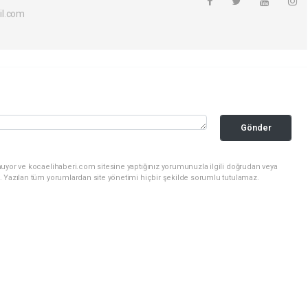
il.com
Gönder
nuyor ve kocaelihaberi.com sitesine yaptığınız yorumunuzla ilgili doğrudan veya
. Yazılan tüm yorumlardan site yönetimi hiçbir şekilde sorumlu tutulamaz.