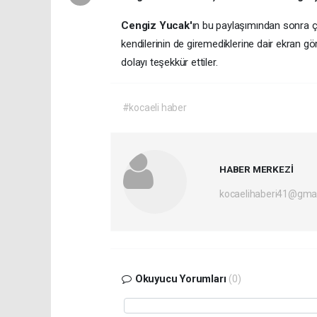
Cengiz Yucak'
ın bu paylaşımından sonra ço
kendilerinin de giremediklerine dair ekran g
dolayı teşekkür ettiler.
#kocaeli haber
HABER MERKEZİ
kocaelihaberi41@gma
Okuyucu Yorumları
(0)