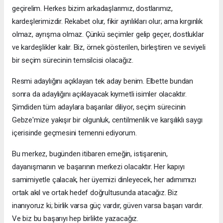
geçirelim. Herkes bizim arkadaşlarımız, dostlarımız,
kardeşlerimizdir. Rekabet olur, fikir ayrılıkları olur; ama kırgınlık
olmaz, ayrışma olmaz. Çünkü seçimler gelip geçer, dostluklar
ve kardeşlikler kalır. Biz, örnek gösterilen, birleştiren ve seviyeli
bir seçim sürecinin temsilcisi olacağız.
Resmi adaylığını açıklayan tek aday benim. Elbette bundan
sonra da adaylığını açıklayacak kıymetli isimler olacaktır.
Şimdiden tüm adaylara başarılar diliyor, seçim sürecinin
Gebze'mize yakışır bir olgunluk, centilmenlik ve karşılıklı saygı
içerisinde geçmesini temenni ediyorum.
Bu merkez, bugünden itibaren emeğin, istişarenin,
dayanışmanın ve başarının merkezi olacaktır. Her kapıyı
samimiyetle çalacak, her üyemizi dinleyecek, her adımımızı
ortak akıl ve ortak hedef doğrultusunda atacağız. Biz
inanıyoruz ki; birlik varsa güç vardır, güven varsa başarı vardır.
Ve biz bu başarıyı hep birlikte yazacağız.