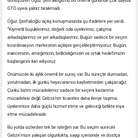
dönüştüren Oğuz Şerifalioğlu’nu bu önemli gününde çok sayıda
GTO üyesi yalnız bırakmadı..
Oğuz Şerifalioğlu açılış konuşmasında şu ifadelere yer verdi;
“Kıymetli büyüklerimiz, değerli oda üyelerimiz, çalışma
arkadaşlarımız ve yol arkadaşlarımız; Bugün sadece bir seçim
koordinasyon merkezinin açılışını gerçekleştirmiyoruz. Bugün;
inancımızın, emeğimizin, birlikteliğimizin ve ortak hedefimizin
başlangıcını ilan ediyoruz.
Önümüzde iki aylık önemli bir süreç var. Bu süreçte durmadan,
yorulmadan, ilk günkü heyecanımızı kaybetmeden çalışacağız.
Çünkü bizim mücadelemiz sadece bir seçimi kazanma
mücadelesi değil; Gebze'nin ticaretini daha ileriye taşıma,
üyelerimize daha güçlü hizmet etme ve geleceği birlikte inşa
etme mücadelesidir.
Bu yolda sizlerden tek bir isteğim var. Bu seçim sürecini
Gebze'mize yakışan olgunlukta, saygı içerisinde ve dostça