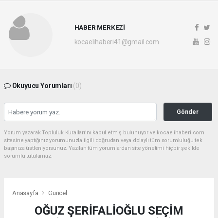
HABER MERKEZİ
kocaelihaberi41@gmail.com
Okuyucu Yorumları
(0)
Gönder
Yorum yazarak Topluluk Kuralları’nı kabul etmiş bulunuyor ve kocaelihaberi.com
sitesine yaptığınız yorumunuzla ilgili doğrudan veya dolaylı tüm sorumluluğu tek
başınıza üstleniyorsunuz. Yazılan tüm yorumlardan site yönetimi hiçbir şekilde
sorumlu tutulamaz.
Anasayfa
Güncel
OĞUZ ŞERİFALİOĞLU SEÇİM