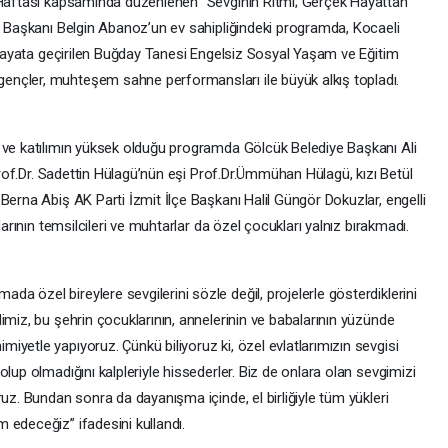
r Haftası kapsamında düzenlenen “Sevginin Ritmi; Gerçek Hayattan
ek Başkanı Belgin Abanoz’un ev sahipliğindeki programda, Kocaeli
e hayata geçirilen Buğday Tanesi Engelsiz Sosyal Yaşam ve Eğitim
nçler, muhteşem sahne performansları ile büyük alkış topladı.
 ve katılımın yüksek olduğu programda Gölcük Belediye Başkanı Ali
 Prof.Dr. Sadettin Hülagü’nün eşi Prof.Dr.Ümmühan Hülagü, kızı Betül
Berna Abiş AK Parti İzmit İlçe Başkanı Halil Güngör Dokuzlar, engelli
larının temsilcileri ve muhtarlar da özel çocukları yalnız bırakmadı.
 özel bireylere sevgilerini sözle değil, projelerle gösterdiklerini
imiz, bu şehrin çocuklarının, annelerinin ve babalarının yüzünde
yetle yapıyoruz. Çünkü biliyoruz ki, özel evlatlarımızın sevgisi
lup olmadığını kalpleriyle hissederler. Biz de onlara olan sevgimizi
ruz. Bundan sonra da dayanışma içinde, el birliğiyle tüm yükleri
 edeceğiz” ifadesini kullandı.