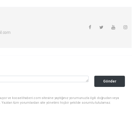
il.com
Gönder
nuyor ve kocaelihaberi.com sitesine yaptığınız yorumunuzla ilgili doğrudan veya
. Yazılan tüm yorumlardan site yönetimi hiçbir şekilde sorumlu tutulamaz.