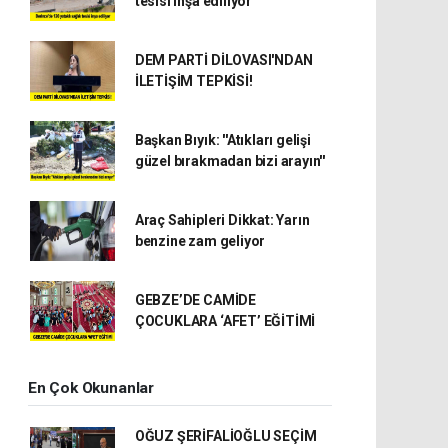
tesisi inşa ediliyor
DEM PARTİ DİLOVASI'NDAN
İLETİŞİM TEPKİSİ!
Başkan Bıyık: ''Atıkları gelişi
güzel bırakmadan bizi arayın''
Araç Sahipleri Dikkat: Yarın
benzine zam geliyor
GEBZE’DE CAMİDE
ÇOCUKLARA ‘AFET’ EĞİTİMİ
En Çok Okunanlar
OĞUZ ŞERİFALİOĞLU SEÇİM