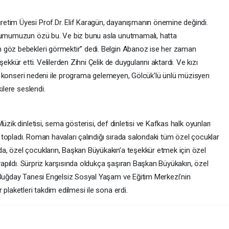
etim Üyesi Prof.Dr. Elif Karagün, dayanışmanın önemine değindi.
plumumuzun özü bu. Ve biz bunu asla unutmamalı, hatta
 göz bebekleri görmektir” dedi. Belgin Abanoz ise her zaman
ekkür etti. Velilerden Zihni Çelik de duygularını aktardı. Ve kızı
dışı konseri nedeni ile programa gelemeyen, Gölcük’lü ünlü müzisyen
ilere seslendi.
üzik dinletisi, sema gösterisi, def dinletisi ve Kafkas halk oyunları
ış topladı. Roman havaları çalındığı sırada salondaki tüm özel çocuklar
a, özel çocukların, Başkan Büyükakın’a teşekkür etmek için özel
 yapıldı. Sürpriz karşısında oldukça şaşıran Başkan Büyükakın, özel
 Buğday Tanesi Engelsiz Sosyal Yaşam ve Eğitim Merkezi’nin
plaketleri takdim edilmesi ile sona erdi.