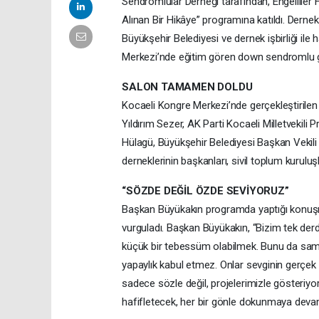
Sendromlular Derneği tarafından, Engellile
Alınan Bir Hikâye” programına katıldı. Dern
Büyükşehir Belediyesi ve dernek işbirliği il
Merkezi’nde eğitim gören down sendromlu ge
SALON TAMAMEN DOLDU
Kocaeli Kongre Merkezi’nde gerçekleştirilen
Yıldırım Sezer, AK Parti Kocaeli Milletvekili
Hülagü, Büyükşehir Belediyesi Başkan Vekili 
derneklerinin başkanları, sivil toplum kuruluş
“SÖZDE DEĞİL ÖZDE SEVİYORUZ”
Başkan Büyükakın programda yaptığı konuşmada
vurguladı. Başkan Büyükakın, “Bizim tek derd
küçük bir tebessüm olabilmek. Bunu da samimi
yapaylık kabul etmez. Onlar sevginin gerçek o
sadece sözle değil, projelerimizle gösteriyo
hafifletecek, her bir gönle dokunmaya devam