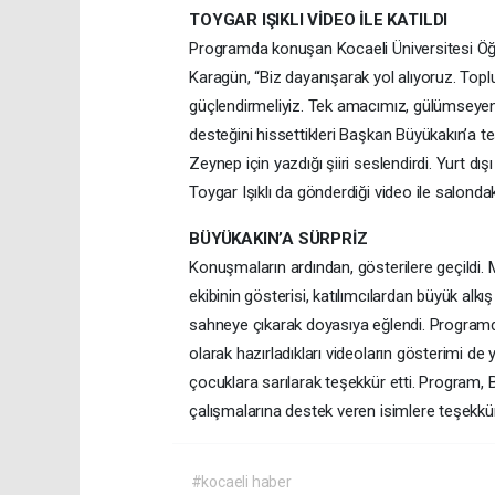
TOYGAR IŞIKLI VİDEO İLE KATILDI
Programda konuşan Kocaeli Üniversitesi Öğr
Karagün, “Biz dayanışarak yol alıyoruz. To
güçlendirmeliyiz. Tek amacımız, gülümseyen
desteğini hissettikleri Başkan Büyükakın’a teş
Zeynep için yazdığı şiiri seslendirdi. Yurt 
Toygar Işıklı da gönderdiği video ile salondak
BÜYÜKAKIN’A SÜRPRİZ
Konuşmaların ardından, gösterilere geçildi. M
ekibinin gösterisi, katılımcılardan büyük alk
sahneye çıkarak doyasıya eğlendi. Programd
olarak hazırladıkları videoların gösterimi de
çocuklara sarılarak teşekkür etti. Program,
çalışmalarına destek veren isimlere teşekkür 
#kocaeli haber