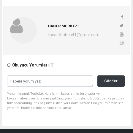
HABER MERKEZİ
kocaelihaberi41@gmail.com
Okuyucu Yorumları
(0)
Gönder
Yorum yazarak Topluluk Kuralları’nı kabul etmiş bulunuyor ve
kocaelihaberi.com sitesine yaptığınız yorumunuzla ilgili doğrudan veya dolaylı
tüm sorumluluğu tek başınıza üstleniyorsunuz. Yazılan tüm yorumlardan site
yönetimi hiçbir şekilde sorumlu tutulamaz.