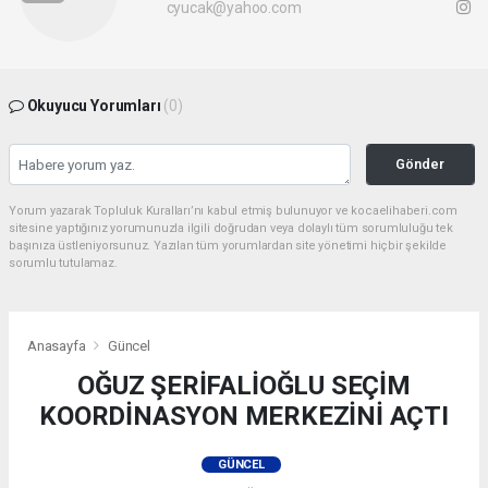
cyucak@yahoo.com
Okuyucu Yorumları
(0)
Gönder
Yorum yazarak Topluluk Kuralları’nı kabul etmiş bulunuyor ve kocaelihaberi.com
sitesine yaptığınız yorumunuzla ilgili doğrudan veya dolaylı tüm sorumluluğu tek
başınıza üstleniyorsunuz. Yazılan tüm yorumlardan site yönetimi hiçbir şekilde
sorumlu tutulamaz.
Anasayfa
Güncel
OĞUZ ŞERİFALİOĞLU SEÇİM
KOORDİNASYON MERKEZİNİ AÇTI
GÜNCEL