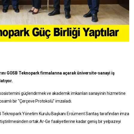
arını GOSB Teknopark firmalarına açarak üniversite-sanayi iş
latıyor.
k ekosistemini güçlendirmek ve akademik imkanları sanayinin hizmetine
samlı bir "Çerçeve Protokolü" imzaladı.
SB Teknopark Yönetim Kurulu Başkanı Ercüment Sarıtaş tarafından imza
yetiştirilmesinden ortak Ar-Ge faaliyetlerine kadar geniş bir yelpazeyi