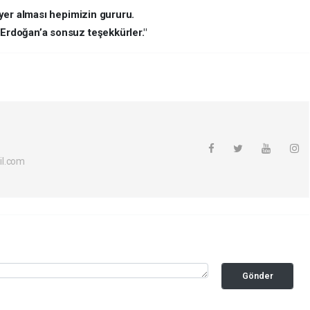
yer alması hepimizin gururu.
rdoğan’a sonsuz teşekkürler."
il.com
Gönder