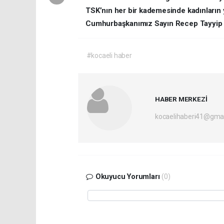
TSK’nın her bir kademesinde kadınların 
Cumhurbaşkanımız Sayın Recep Tayyip E
#kocaeli haber
HABER MERKEZİ
kocaelihaberi41@gma
Okuyucu Yorumları
(0)