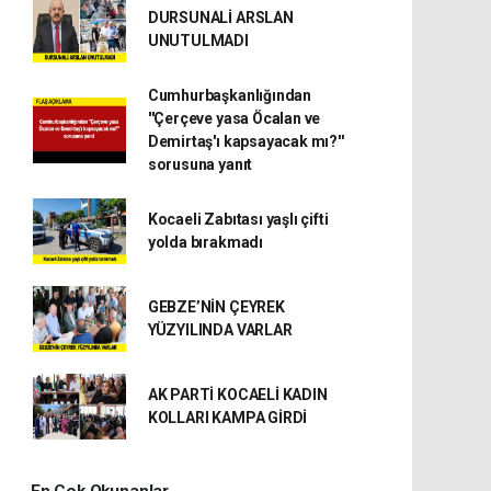
DURSUNALİ ARSLAN
UNUTULMADI
Cumhurbaşkanlığından
''Çerçeve yasa Öcalan ve
Demirtaş'ı kapsayacak mı?''
sorusuna yanıt
Kocaeli Zabıtası yaşlı çifti
yolda bırakmadı
GEBZE’NİN ÇEYREK
YÜZYILINDA VARLAR
AK PARTİ KOCAELİ KADIN
KOLLARI KAMPA GİRDİ
En Çok Okunanlar