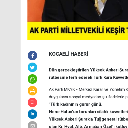
KOCAELİ HABERİ
Dün gerçekleştirilen Yüksek Askeri Şur
rütbesine terfi ederek Türk Kara Kuvvetle
Ak Parti MKYK - Merkez Karar ve Yönetim Ku
duygularını sosyal medyadan şu ifadelerle pa
"Türk kadınının gurur günü.
Nene Hatun’un torunları silahlı kuvvetler
Yüksek Askeri Şura’da Tuğgeneral rütbesi
olan Kr. Hvcl. Alb. Armağan Özel’i kutlu