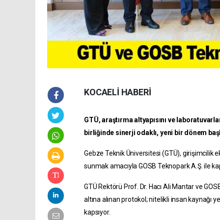
KOCAELİ HABERİ
GTÜ, araştırma altyapısını ve laboratuvarl
birliğinde sinerji odaklı, yeni bir dönem baş
Gebze Teknik Üniversitesi (GTÜ), girişimcili
sunmak amacıyla GOSB Teknopark A.Ş. ile kap
GTÜ Rektörü Prof. Dr. Hacı Ali Mantar ve GO
altına alınan protokol; nitelikli insan kaynağı 
kapsıyor.