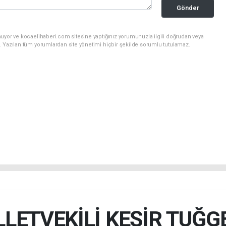
Gönder
nuyor ve kocaelihaberi.com sitesine yaptığınız yorumunuzla ilgili doğrudan veya
. Yazılan tüm yorumlardan site yönetimi hiçbir şekilde sorumlu tutulamaz.
LLETVEKİLİ KEŞİR TUĞ