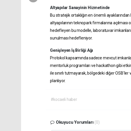
Altyapılar Sanayinin Hizmetinde
Bu stratejik ortaklığın en önemli ayaklarından bi
altyapılarının teknopark firmalarına açılması o
hedefleyen bu modelle, laboratuvar imkanları sa
sunulması hedefleniyor.
Genişleyen İş Birliği Ağı
Protokol kapsamında sadece mevcut imkanlar d
mentorluk programları ve hackathon gibi etki
ile sınırlı tutmayarak, bölgedeki diğer OSB’ler 
planlıyor.
#kocaeli haber
Okuyucu Yorumları
(0)