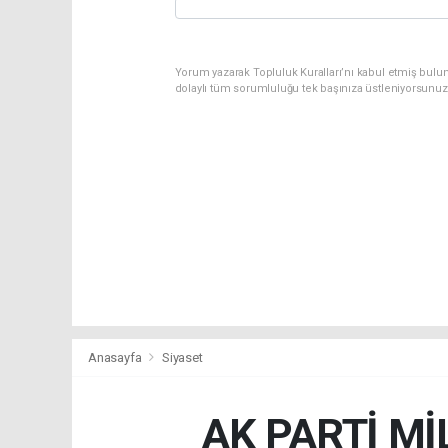
Yorum yazarak Topluluk Kuralları’nı kabul etmiş bulu
dolaylı tüm sorumluluğu tek başınıza üstleniyorsunuz
Anasayfa
Siyaset
AK PARTİ Mİ