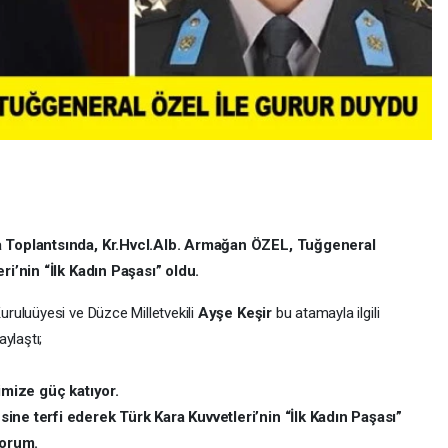
a Toplantsında, Kr.Hvcl.Alb. Armağan ÖZEL, Tuğgeneral
ri’nin “İlk Kadın Paşası” oldu.
ruluüyesi ve Düzce Milletvekili
Ayşe Keşir
bu atamayla ilgili
ylaştı;
imize güç katıyor.
ne terfi ederek Türk Kara Kuvvetleri’nin “İlk Kadın Paşası”
yorum.