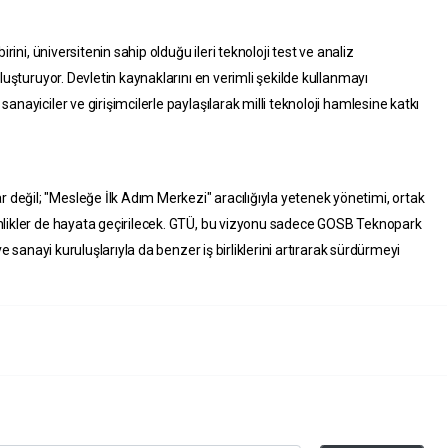
rini, üniversitenin sahip olduğu ileri teknoloji test ve analiz
luşturuyor. Devletin kaynaklarını en verimli şekilde kullanmayı
nayiciler ve girişimcilerle paylaşılarak milli teknoloji hamlesine katkı
eğil; "Mesleğe İlk Adım Merkezi" aracılığıyla yetenek yönetimi, ortak
nlikler de hayata geçirilecek. GTÜ, bu vizyonu sadece GOSB Teknopark
ve sanayi kuruluşlarıyla da benzer iş birliklerini artırarak sürdürmeyi