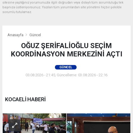
sitesine yaptığınız yorumunuzla ilgili doğrudan veya dolaylı tüm sorumluluğu tek
başınıza üstleniyorsunuz. Yazılan tüm yorumlardan site yönetimi hiçbir şekilde
sorumlu tutulamaz.
Anasayfa
Güncel
OĞUZ ŞERİFALİOĞLU SEÇİM
KOORDİNASYON MERKEZİNİ AÇTI
GÜNCEL
03.08.2026 - 21:45, Güncelleme: 03.08.2026 - 22:16
KOCAELİ HABERİ