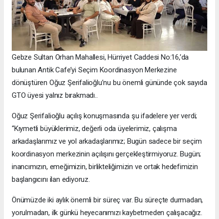
Gebze Sultan Orhan Mahallesi, Hürriyet Caddesi No:16,’da
bulunan Antik Cafe’yi Seçim Koordinasyon Merkezine
dönüştüren Oğuz Şerifalioğlu’nu bu önemli gününde çok sayıda
GTO üyesi yalnız bırakmadı..
Oğuz Şerifalioğlu açılış konuşmasında şu ifadelere yer verdi;
“Kıymetli büyüklerimiz, değerli oda üyelerimiz, çalışma
arkadaşlarımız ve yol arkadaşlarımız; Bugün sadece bir seçim
koordinasyon merkezinin açılışını gerçekleştirmiyoruz. Bugün;
inancımızın, emeğimizin, birlikteliğimizin ve ortak hedefimizin
başlangıcını ilan ediyoruz.
Önümüzde iki aylık önemli bir süreç var. Bu süreçte durmadan,
yorulmadan, ilk günkü heyecanımızı kaybetmeden çalışacağız.