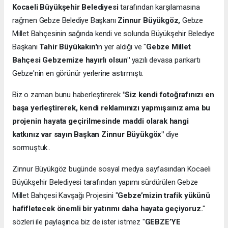
Kocaeli Büyükşehir Belediyesi
tarafından karşılamasına
rağmen Gebze Belediye Başkanı
Zinnur Büyükgöz,
Gebze
Millet Bahçesinin sağında kendi ve solunda Büyükşehir Belediye
Başkanı
Tahir Büyükakın'
ın yer aldığı ve "
Gebze Millet
Bahçesi Gebzemize hayırlı olsun"
yazılı devasa pankartı
Gebze'nin en görünür yerlerine astırmıştı.
Biz o zaman bunu haberleştirerek
"Siz kendi fotoğrafınızı en
başa yerleştirerek, kendi reklamınızı yapmışsınız ama bu
projenin hayata geçirilmesinde maddi olarak hangi
katkınız var sayın Başkan Zinnur Büyükgöx"
diye
sormuştuk..
Zinnur Büyükgöz bugünde sosyal medya sayfasından Kocaeli
Büyükşehir Belediyesi tarafından yapımı sürdürülen Gebze
Millet Bahçesi Kavşağı Projesini "
Gebze’mizin trafik yükünü
hafifletecek önemli bir yatırımı daha hayata geçiyoruz.
"
sözleri ile paylaşınca biz de ister istmez "
GEBZE’YE