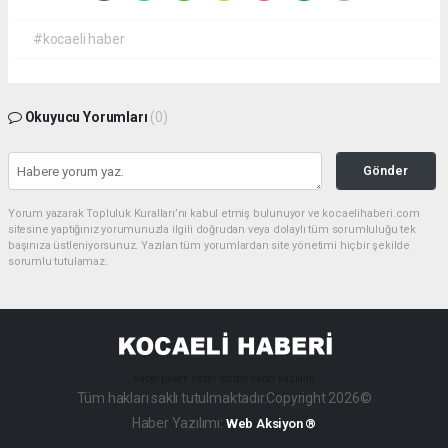
#kocaeli haber
Okuyucu Yorumları
(0)
Gönder
Yorum yazarak Topluluk Kuralları’nı kabul etmiş bulunuyor ve kocaelihaberi.com
sitesine yaptığınız yorumunuzla ilgili doğrudan veya dolaylı tüm sorumluluğu tek
başınıza üstleniyorsunuz. Yazılan tüm yorumlardan site yönetimi hiçbir şekilde
sorumlu tutulamaz.
haber paketi
haber scripti
haber yazılımı
Tüm hakları saklı tutulmaktadır.Copyright 2026©
Haber Yazılımı:
Web Aksiyon ®