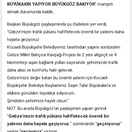
BÜYÜKAKIN YAPIYOR BÜYÜKGÖZ BAKIYOR
" manşeti
atmak durumunda kaldık..
Başkan Büyükgöz paylaşımında şu ifadelere yer verdi;
"Gebze’mizin trafik yükünü hafifletecek önemli bir yatırımı daha
hayata geçiyoruz.
Kocaeli Büyükşehir Belediyemiz tarafından yapımı sürdürülen
Gebze Millet Bahçesi Kavşağı Projesi ile 2 yeni altgeçit ve 4
kilometreyi aşan bağlantı yolları sayesinde şehrimizde trafik
daha akıcı ve konforlu hale gelecek.
Gebze’mize değer katan bu önemli yatırım için Kocaeli
Büyükşehir Belediye Başkanımız Sayın Tahir Büyükakın’a ve
ekibine gönülden teşekkür ediyorum.
Şimdiden şehrimize hayırlı olsun."
NOT: Bu arada Büyükgöz'ün paylaşımını yapan görevli
"
Gebze’mizin trafik yükünü hafifletecek önemli bir
yatırımı daha hayata geçiyoruz.
" cümlesinde "
geçiriyoruz
"
yerine "
geçiyoruz
" yazmış.