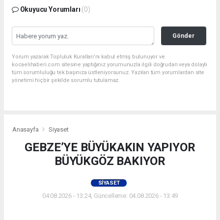
Okuyucu Yorumları
(0)
Gönder
Yorum yazarak Topluluk Kuralları’nı kabul etmiş bulunuyor ve
kocaelihaberi.com sitesine yaptığınız yorumunuzla ilgili doğrudan veya dolaylı
tüm sorumluluğu tek başınıza üstleniyorsunuz. Yazılan tüm yorumlardan site
yönetimi hiçbir şekilde sorumlu tutulamaz.
Anasayfa
Siyaset
GEBZE’YE BÜYÜKAKIN YAPIYOR
BÜYÜKGÖZ BAKIYOR
SIYASET
04.08.2026 - 13:24, Güncelleme: 04.08.2026 - 13:49