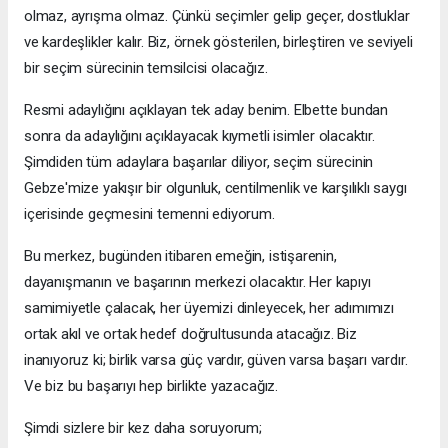
olmaz, ayrışma olmaz. Çünkü seçimler gelip geçer, dostluklar
ve kardeşlikler kalır. Biz, örnek gösterilen, birleştiren ve seviyeli
bir seçim sürecinin temsilcisi olacağız.
Resmi adaylığını açıklayan tek aday benim. Elbette bundan
sonra da adaylığını açıklayacak kıymetli isimler olacaktır.
Şimdiden tüm adaylara başarılar diliyor, seçim sürecinin
Gebze'mize yakışır bir olgunluk, centilmenlik ve karşılıklı saygı
içerisinde geçmesini temenni ediyorum.
Bu merkez, bugünden itibaren emeğin, istişarenin,
dayanışmanın ve başarının merkezi olacaktır. Her kapıyı
samimiyetle çalacak, her üyemizi dinleyecek, her adımımızı
ortak akıl ve ortak hedef doğrultusunda atacağız. Biz
inanıyoruz ki; birlik varsa güç vardır, güven varsa başarı vardır.
Ve biz bu başarıyı hep birlikte yazacağız.
Şimdi sizlere bir kez daha soruyorum;