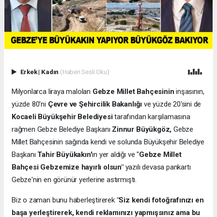
Erkek
|
Kadın
(Haberi Sesli Oku)
Milyonlarca liraya malolan
Gebze Millet Bahçesinin
inşasının,
yüzde 80'ni
Çevre ve Şehircilik Bakanlığı
ve yüzde 20'sini de
Kocaeli Büyükşehir Belediyesi
tarafından karşılamasına
rağmen Gebze Belediye Başkanı
Zinnur Büyükgöz,
Gebze
Millet Bahçesinin sağında kendi ve solunda Büyükşehir Belediye
Başkanı
Tahir Büyükakın'
ın yer aldığı ve "
Gebze Millet
Bahçesi Gebzemize hayırlı olsun"
yazılı devasa pankartı
Gebze'nin en görünür yerlerine astırmıştı.
Biz o zaman bunu haberleştirerek
"Siz kendi fotoğrafınızı en
başa yerleştirerek, kendi reklamınızı yapmışsınız ama bu