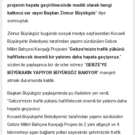
projenin hayata geçirilmesinde maddi olarak hangi
katkınız var sayın Başkan Zinnur Büyükgöx"
diye
sormuştuk..
Zinnur Büyükgöz bugünde sosyal medya sayfasından Kocaeli
Büyükşehir Belediyesi tarafından yapımı sürdürülen Gebze
Millet Bahçesi Kavşağı Projesini "
Gebze’mizin trafik yükünü
hafifletecek önemli bir yatırımı daha hayata geçiyoruz.
"
sözleri ile paylaşınca biz de ister istmez "
GEBZE’YE
BÜYÜKAKIN YAPIYOR BÜYÜKGÖZ BAKIYOR
" manşeti
atmak durumunda kaldık..
Başkan Büyükgöz paylaşımında şu ifadelere yer verdi;
"Gebze’mizin trafik yükünü hafifletecek önemli bir yatırımı daha
hayata geçiyoruz.
Kocaeli Büyükşehir Belediyemiz tarafından yapımı sürdürülen
Gebze Millet Bahçesi Kavşağı Projesi ile 2 yeni altgeçit ve 4
kilometreyi aşan bağlantı yolları sayesinde şehrimizde trafik