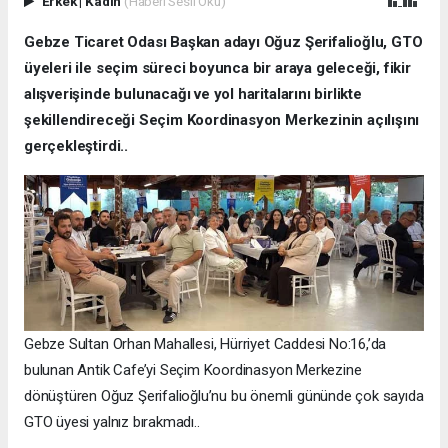
Erkek
|
Kadın
(Haberi Sesli Oku)
Gebze Ticaret Odası Başkan adayı Oğuz Şerifalioğlu, GTO
üyeleri ile seçim süreci boyunca bir araya geleceği, fikir
alışverişinde bulunacağı ve yol haritalarını birlikte
şekillendireceği Seçim Koordinasyon Merkezinin açılışını
gerçekleştirdi..
Gebze Sultan Orhan Mahallesi, Hürriyet Caddesi No:16,’da
bulunan Antik Cafe’yi Seçim Koordinasyon Merkezine
dönüştüren Oğuz Şerifalioğlu’nu bu önemli gününde çok sayıda
GTO üyesi yalnız bırakmadı..