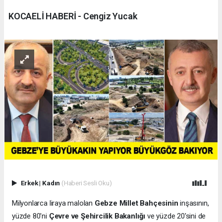
KOCAELİ HABERİ - Cengiz Yucak
Erkek
|
Kadın
(Haberi Sesli Oku)
Milyonlarca liraya malolan
Gebze Millet Bahçesinin
inşasının,
yüzde 80'ni
Çevre ve Şehircilik Bakanlığı
ve yüzde 20'sini de