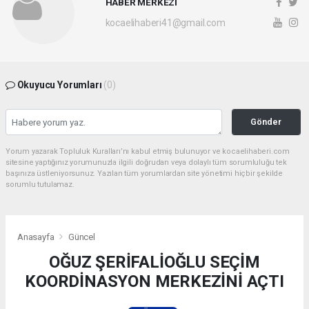
HABER MERKEZİ
kocaelihaberi41@gmail.com
Okuyucu Yorumları
(0)
Gönder
Yorum yazarak Topluluk Kuralları’nı kabul etmiş bulunuyor ve kocaelihaberi.com
sitesine yaptığınız yorumunuzla ilgili doğrudan veya dolaylı tüm sorumluluğu tek
başınıza üstleniyorsunuz. Yazılan tüm yorumlardan site yönetimi hiçbir şekilde
sorumlu tutulamaz.
Anasayfa
Güncel
OĞUZ ŞERİFALİOĞLU SEÇİM
KOORDİNASYON MERKEZİNİ AÇTI