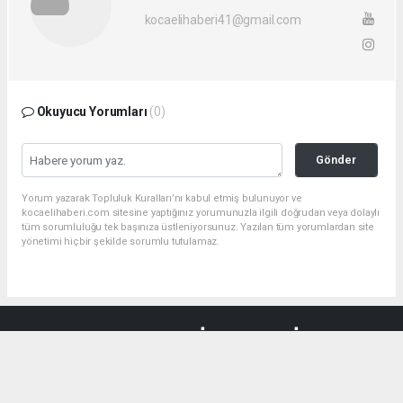
kocaelihaberi41@gmail.com
Okuyucu Yorumları
(0)
Gönder
Yorum yazarak Topluluk Kuralları’nı kabul etmiş bulunuyor ve
kocaelihaberi.com sitesine yaptığınız yorumunuzla ilgili doğrudan veya dolaylı
tüm sorumluluğu tek başınıza üstleniyorsunuz. Yazılan tüm yorumlardan site
yönetimi hiçbir şekilde sorumlu tutulamaz.
haber paketi
haber scripti
haber yazılımı
Tüm hakları saklı tutulmaktadır.Copyright 2026©