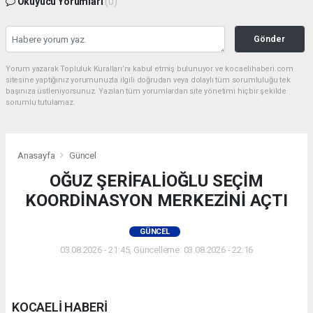
Okuyucu Yorumları
(0)
Gönder
Yorum yazarak Topluluk Kuralları’nı kabul etmiş bulunuyor ve kocaelihaberi.com
sitesine yaptığınız yorumunuzla ilgili doğrudan veya dolaylı tüm sorumluluğu tek
başınıza üstleniyorsunuz. Yazılan tüm yorumlardan site yönetimi hiçbir şekilde
sorumlu tutulamaz.
Anasayfa
Güncel
OĞUZ ŞERİFALİOĞLU SEÇİM
KOORDİNASYON MERKEZİNİ AÇTI
GÜNCEL
03.08.2026 - 21:45, Güncelleme: 03.08.2026 - 22:16
KOCAELİ HABERİ