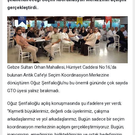
gerçekleştirdi..
Gebze Sultan Orhan Mahallesi, Hürriyet Caddesi No:16,’da
bulunan Antik Cafe’yi Seçim Koordinasyon Merkezine
dönüştüren Oğuz Şerifalioğlu’nu bu önemli gününde çok sayıda
GTO üyesi yalnız bırakmadı..
Oğuz Şerifalioğlu açılış konuşmasında şu ifadelere yer verdi;
“Kıymetli büyüklerimiz, değerli oda üyelerimiz, çalışma
arkadaşlarımız ve yol arkadaşlarımız; Bugün sadece bir seçim
koordinasyon merkezinin açılışını gerçekleştirmiyoruz. Bugün;
inancımızın, emeğimizin, birlikteliğimizin ve ortak hedefimizin