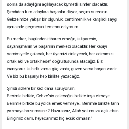
sonra da adaylığını açıklayacak kıymetli isimler olacaktır.
Şimdiden tüm adaylara başarılar diliyor, seçim sürecinin
Gebze'mize yakışır bir olgunluk, centilmenlik ve karşılıklı saygı
içerisinde geçmesini temenni ediyorum.
Bu merkez, bugünden itibaren emeğin, istişarenin,
dayanışmanın ve başarının merkezi olacaktır. Her kapıyı
samimiyetle çalacak, her üyemizi dinleyecek, her adımımızı
ortak akıl ve ortak hedef doğrultusunda atacağız. Biz
inanıyoruz ki; birlik varsa güç vardır, güven varsa başarı vardır.
Ve biz bu başarıyı hep birlikte yazacağız.
Şimdi sizlere bir kez daha soruyorum;
Benimle birlikte, Gebze'nin geleceğini birlikte inşa etmeye...
Benimle birlikte bu yolda emek vermeye... Benimle birlikte tarih
yazmaya hazır mısınız? Hazırsanız, Allah yolumuzu açık etsin.
Birliğimiz daim, heyecanımız hiç eksik olmasın.”