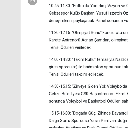
10.45-11.30: "Futbolda Yönetim, Vizyon ve G
Gebzespor Kulüp Başkanı Yusuf İzzettin Özt
deneyimlerini paylaşacak. Panel sonunda Futb
11.30-12.15: "Olimpiyat Ruhu" konulu oturum
Karate Antrenörü Adnan Şamdan, olimpiyat 
Tenisi Ödülleri verilecek.
14.00-14.30: "Takım Ruhu" temasıyla Nazlıca
giren sporcular) ile badminton sporunun ta
Tenisi Ödülleri takdim edilecek.
14.30-15.15: "Zirveye Giden Yol: Voleybolda Li
Gebze Belediyesi GSK Başantrenörü Fikret Aya
sonunda Voleybol ve Basketbol Ödülleri sahi
15.15-16.00: "Doğada Güç, Zihinde Dayanıklı
Dalga Sörfü Sporcusu Yasin Pehlivan, doğa s