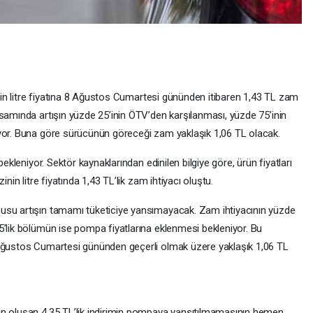
zinin litre fiyatına 8 Ağustos Cumartesi gününden itibaren 1,43 TL zam
psamında artışın yüzde 25’inin ÖTV’den karşılanması, yüzde 75’inin
üyor. Buna göre sürücünün göreceği zam yaklaşık 1,06 TL olacak.
bekleniyor. Sektör kaynaklarından edinilen bilgiye göre, ürün fiyatları
nin litre fiyatında 1,43 TL’lik zam ihtiyacı oluştu.
usu artışın tamamı tüketiciye yansımayacak. Zam ihtiyacının yüzde
5’lik bölümün ise pompa fiyatlarına eklenmesi bekleniyor. Bu
 Ağustos Cumartesi gününden geçerli olmak üzere yaklaşık 1,06 TL
in oluşan 4,35 TL’lik indirimin pompaya yansıtılmamasının hemen