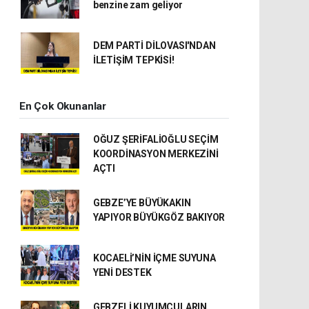
benzine zam geliyor
DEM PARTİ DİLOVASI'NDAN
İLETİŞİM TEPKİSİ!
En Çok Okunanlar
OĞUZ ŞERİFALİOĞLU SEÇİM
KOORDİNASYON MERKEZİNİ
AÇTI
GEBZE’YE BÜYÜKAKIN
YAPIYOR BÜYÜKGÖZ BAKIYOR
KOCAELİ’NİN İÇME SUYUNA
YENİ DESTEK
GEBZELİ KUYUMCULARIN