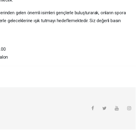
rilecek.
lerinden gelen önemli isimleri gençlerle buluşturarak, onların spora
elerle geleceklerine ışık tutmayı hedeflemektedir. Siz değerli basın
.00
alon