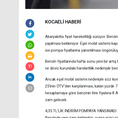
KOCAELİ HABERİ
Akaryakıtta fiyat hareketliliği sürüyor. Ben
yapılması bekleniyor. Eşel mobil sistemi ka
ise pompa fiyatlarına yansıtılması öngörül
Benzin fiyatlarında hafta sonu yeni bir artış 
ve döviz kurundaki hareketlilik nedeniyle benzi
Ancak eşel mobil sistemi nedeniyle söz kon
25’inin ÖTV’den karşılanması, kalan yüzde 7
hesaplamaya göre benzinin litre fiyatına 8
zam gelecek.
4,35 TL’LİK İNDİRİM POMPAYA YANSIMADI
Benzinde yeni zam beklentisi, cuma günü iç