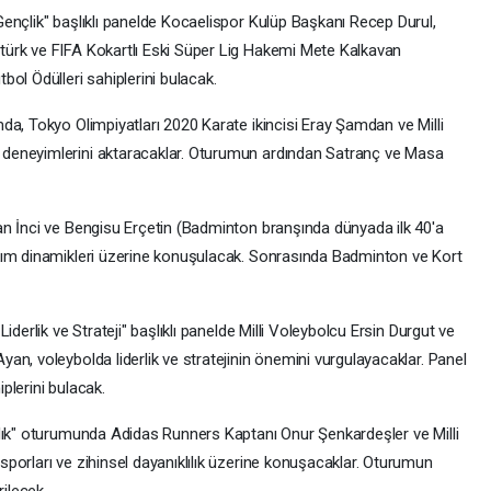
ençlik" başlıklı panelde Kocaelispor Kulüp Başkanı Recep Durul,
ürk ve FIFA Kokartlı Eski Süper Lig Hakemi Mete Kalkavan
ol Ödülleri sahiplerini bulacak.
da, Tokyo Olimpiyatları 2020 Karate ikincisi Eray Şamdan ve Milli
deneyimlerini aktaracaklar. Oturumun ardından Satranç ve Masa
n İnci ve Bengisu Erçetin (Badminton branşında dünyada ilk 40'a
kım dinamikleri üzerine konuşulacak. Sonrasında Badminton ve Kort
derlik ve Strateji" başlıklı panelde Milli Voleybolcu Ersin Durgut ve
n, voleybolda liderlik ve stratejinin önemini vurgulayacaklar. Panel
plerini bulacak.
lık" oturumunda Adidas Runners Kaptanı Onur Şenkardeşler ve Milli
porları ve zihinsel dayanıklılık üzerine konuşacaklar. Oturumun