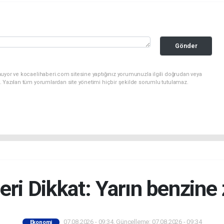
Gönder
nuyor ve kocaelihaberi.com sitesine yaptığınız yorumunuzla ilgili doğrudan veya
. Yazılan tüm yorumlardan site yönetimi hiçbir şekilde sorumlu tutulamaz.
eri Dikkat: Yarın benzine
07.08.2026 - 09:34, Güncelleme: 07.08.2026 - 09:34
Ekonomi