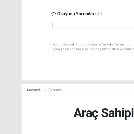
Okuyucu Yorumları
(0)
Yorum yazarak Topluluk Kuralları’nı kabul etmiş bulu
dolaylı tüm sorumluluğu tek başınıza üstleniyorsunuz
Anasayfa
Ekonomi
Araç Sahipl