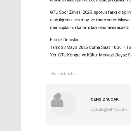
ardından Atletizm ve Bilek Güreşi Ödülleri ve
GTÜ Spor Zirvesi 2025, sporun farklı disiplin
olan ilgilerini artırmayı ve ilham verici hikay
mensuplarının katılımı bizi onurlandıracaktır
Etkinlik Detayları:
Tarih: 23 Mayıs 2025 Cuma Saat: 10.30 – 16
Yer: GTÜ Kongre ve Kültür Merkezi, Beyaz S
#kocaeli haber
CENGİZ YUCAK
cyucak@yahoo.com