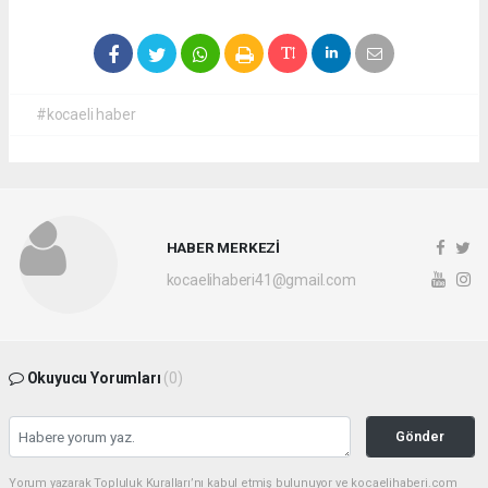
#kocaeli haber
HABER MERKEZİ
kocaelihaberi41@gmail.com
Okuyucu Yorumları
(0)
Gönder
Yorum yazarak Topluluk Kuralları’nı kabul etmiş bulunuyor ve kocaelihaberi.com