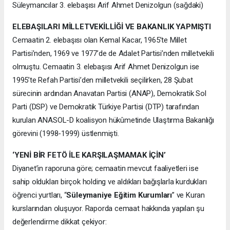
Süleymancılar 3. elebaşısı Arif Ahmet Denizolgun (sağdaki)
ELEBAŞILARI MİLLETVEKİLLİĞİ VE BAKANLIK YAPMIŞTI
Cemaatin 2. elebaşısı olan Kemal Kacar, 1965’te Millet
Partisi’nden, 1969 ve 1977’de de Adalet Partisi’nden milletvekili
olmuştu. Cemaatin 3. elebaşısı Arif Ahmet Denizolgun ise
1995’te Refah Partisi’den milletvekili seçilirken, 28 Şubat
sürecinin ardından Anavatan Partisi (ANAP), Demokratik Sol
Parti (DSP) ve Demokratik Türkiye Partisi (DTP) tarafından
kurulan ANASOL-D koalisyon hükûmetinde Ulaştırma Bakanlığı
görevini (1998-1999) üstlenmişti.
‘YENİ BİR FETÖ İLE KARŞILAŞMAMAK İÇİN’
Diyanet’in raporuna göre; cemaatin mevcut faaliyetleri ise
sahip oldukları birçok holding ve aldıkları bağışlarla kurdukları
öğrenci yurtları, “
Süleymaniye Eğitim Kurumları
” ve Kuran
kurslarından oluşuyor. Raporda cemaat hakkında yapılan şu
değerlendirme dikkat çekiyor: