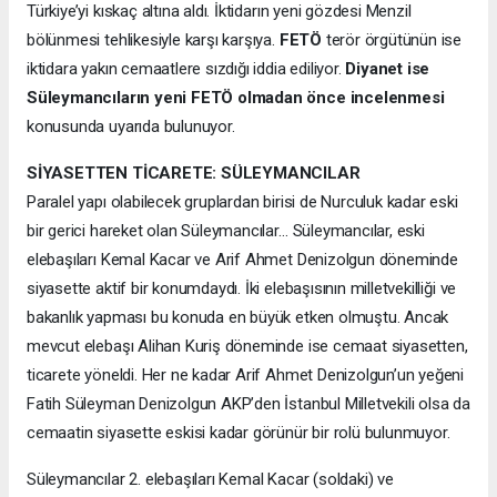
Türkiye’yi kıskaç altına aldı. İktidarın yeni gözdesi Menzil
bölünmesi tehlikesiyle karşı karşıya.
FETÖ
terör örgütünün ise
iktidara yakın cemaatlere sızdığı iddia ediliyor.
Diyanet ise
Süleymancıların yeni FETÖ olmadan önce incelenmesi
konusunda uyarıda bulunuyor.
SİYASETTEN TİCARETE: SÜLEYMANCILAR
Paralel yapı olabilecek gruplardan birisi de Nurculuk kadar eski
bir gerici hareket olan Süleymancılar… Süleymancılar, eski
elebaşıları Kemal Kacar ve Arif Ahmet Denizolgun döneminde
siyasette aktif bir konumdaydı. İki elebaşısının milletvekilliği ve
bakanlık yapması bu konuda en büyük etken olmuştu. Ancak
mevcut elebaşı Alihan Kuriş döneminde ise cemaat siyasetten,
ticarete yöneldi. Her ne kadar Arif Ahmet Denizolgun’un yeğeni
Fatih Süleyman Denizolgun AKP’den İstanbul Milletvekili olsa da
cemaatin siyasette eskisi kadar görünür bir rolü bulunmuyor.
Süleymancılar 2. elebaşıları Kemal Kacar (soldaki) ve