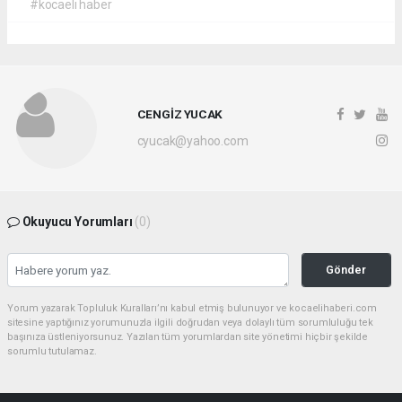
#kocaeli haber
CENGİZ YUCAK
cyucak@yahoo.com
Okuyucu Yorumları
(0)
Gönder
Yorum yazarak Topluluk Kuralları’nı kabul etmiş bulunuyor ve kocaelihaberi.com
sitesine yaptığınız yorumunuzla ilgili doğrudan veya dolaylı tüm sorumluluğu tek
başınıza üstleniyorsunuz. Yazılan tüm yorumlardan site yönetimi hiçbir şekilde
sorumlu tutulamaz.