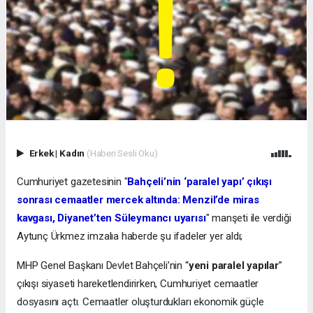
Erkek
|
Kadın
(Haberi Sesli Oku)
Cumhuriyet gazetesinin "
Bahçeli’nin ‘paralel yapı’ çıkışı
sonrası cemaatler mercek altında: Menzil’de miras
kavgası, Diyanet’ten Süleymancı uyarısı
" manşeti ile verdiği
Aytunç Ürkmez imzalıa haberde şu ifadeler yer aldı;
MHP Genel Başkanı Devlet Bahçeli’nin “
yeni paralel yapılar
”
çıkışı siyaseti hareketlendirirken, Cumhuriyet cemaatler
dosyasını açtı. Cemaatler oluşturdukları ekonomik güçle