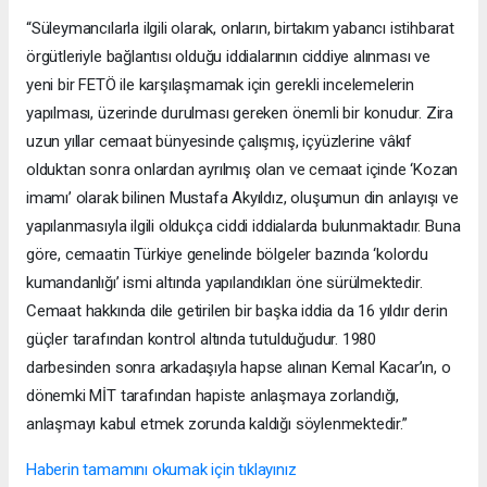
“Süleymancılarla ilgili olarak, onların, birtakım yabancı istihbarat
örgütleriyle bağlantısı olduğu iddialarının ciddiye alınması ve
yeni bir FETÖ ile karşılaşmamak için gerekli incelemelerin
yapılması, üzerinde durulması gereken önemli bir konudur. Zira
uzun yıllar cemaat bünyesinde çalışmış, içyüzlerine vâkıf
olduktan sonra onlardan ayrılmış olan ve cemaat içinde ‘Kozan
imamı’ olarak bilinen Mustafa Akyıldız, oluşumun din anlayışı ve
yapılanmasıyla ilgili oldukça ciddi iddialarda bulunmaktadır. Buna
göre, cemaatin Türkiye genelinde bölgeler bazında ‘kolordu
kumandanlığı’ ismi altında yapılandıkları öne sürülmektedir.
Cemaat hakkında dile getirilen bir başka iddia da 16 yıldır derin
güçler tarafından kontrol altında tutulduğudur. 1980
darbesinden sonra arkadaşıyla hapse alınan Kemal Kacar’ın, o
dönemki MİT tarafından hapiste anlaşmaya zorlandığı,
anlaşmayı kabul etmek zorunda kaldığı söylenmektedir.”
Haberin tamamını okumak için tıklayınız