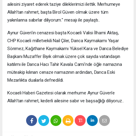
ailesini ziyaret ederek taziye dileklerimizi ilettik. Merhumeye
Allah’tan rahmet, başta Birol Güven olmak üzere tüm
yakınlarına sabırlar diliyorum." mesajı ile paylaştı..
Aynur Güven'in cenazesi başta Kocaeli Valisi İlhami Aktaş,
CHP Kocaeli milletvekili Nail Çiler, Darıca Kaymakamı Yaşar
Sönmez, Kağıthane Kaymakamı Yüksel Kara ve Darıca Belediye
Başkanı Muzaffer Bıyık olmak üzere çok sayıda vatandaşın
katılımı ile Darıca Hacı Tahir Kavala Cami’nde öğle namazına
müteakip kılınan cenaze namazının ardından, Darıca Eski
Mezarlıkta dualarla defnedildi.
Kocaeli Haberi Gazetesi olarak merhume Aynur Güven'e
Allah'tan rahmet, kederli ailesine sabır ve başsağlığı diliyoruz..