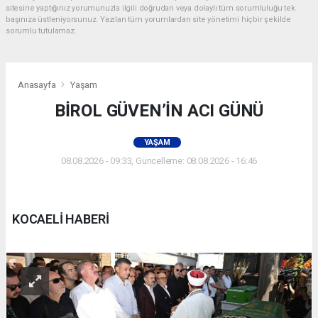
sitesine yaptığınız yorumunuzla ilgili doğrudan veya dolaylı tüm sorumluluğu tek
başınıza üstleniyorsunuz. Yazılan tüm yorumlardan site yönetimi hiçbir şekilde
sorumlu tutulamaz.
Anasayfa
Yaşam
BİROL GÜVEN’İN ACI GÜNÜ
YAŞAM
08.08.2026 - 09:33, Güncelleme: 08.08.2026 - 16:46
KOCAELİ HABERİ