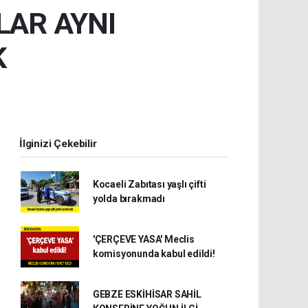
LAR AYNI
K
İlginizi Çekebilir
Kocaeli Zabıtası yaşlı çifti
yolda bırakmadı
'ÇERÇEVE YASA' Meclis
komisyonunda kabul edildi!
GEBZE ESKİHİSAR SAHİL