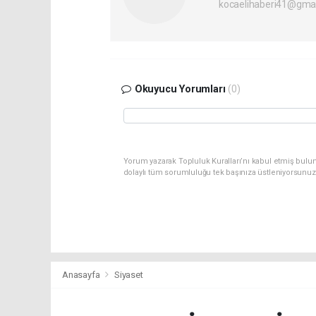
kocaelihaberi41@gma
Okuyucu Yorumları
(0)
Yorum yazarak Topluluk Kuralları’nı kabul etmiş bulu
dolaylı tüm sorumluluğu tek başınıza üstleniyorsunuz
Anasayfa
Siyaset