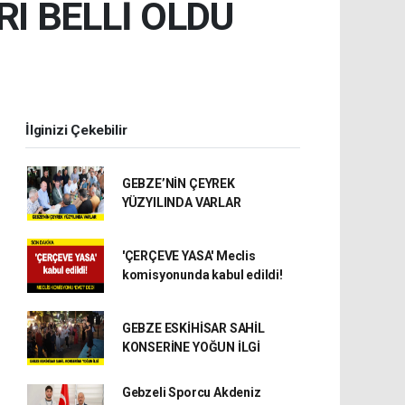
RI BELLİ OLDU
İlginizi Çekebilir
GEBZE’NİN ÇEYREK
YÜZYILINDA VARLAR
'ÇERÇEVE YASA' Meclis
komisyonunda kabul edildi!
GEBZE ESKİHİSAR SAHİL
KONSERİNE YOĞUN İLGİ
Gebzeli Sporcu Akdeniz