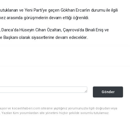
tuklanan ve Yeni Parti'ye geçen Gökhan Ercan'ın durumu ile ilgili
rkez arasında görüşmelerin devam ettiği öğrenildi.
arıca'da Hüseyin Cihan Özaltan, Çayırova'da Binali Eniş ve
lçe Başkanı olarak siyasetlerine devam edecekler..
Gönder
nuyor ve kocaelihaberi.com sitesine yaptığınız yorumunuzla ilgili doğrudan veya
. Yazılan tüm yorumlardan site yönetimi hiçbir şekilde sorumlu tutulamaz.