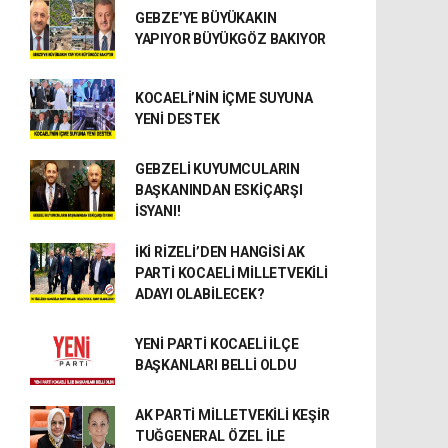
GEBZE’YE BÜYÜKAKIN
YAPIYOR BÜYÜKGÖZ BAKIYOR
KOCAELİ’NİN İÇME SUYUNA
YENİ DESTEK
GEBZELİ KUYUMCULARIN
BAŞKANINDAN ESKİÇARŞI
İSYANI!
İKİ RİZELİ’DEN HANGİSİ AK
PARTİ KOCAELİ MİLLETVEKİLİ
ADAYI OLABİLECEK?
YENİ PARTİ KOCAELİ İLÇE
BAŞKANLARI BELLİ OLDU
AK PARTİ MİLLETVEKİLİ KEŞİR
TUĞGENERAL ÖZEL İLE