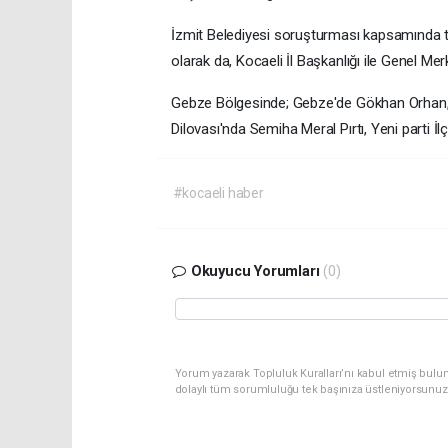
İzmit Belediyesi soruşturması kapsamında tu
olarak da, Kocaeli İl Başkanlığı ile Genel Me
Gebze Bölgesinde; Gebze'de Gökhan Orhan, D
Dilovası'nda Semiha Meral Pırtı, Yeni parti İ
#kocaeli haber
Okuyucu Yorumları
(0)
Yorum yazarak Topluluk Kuralları’nı kabul etmiş bulu
dolaylı tüm sorumluluğu tek başınıza üstleniyorsunuz