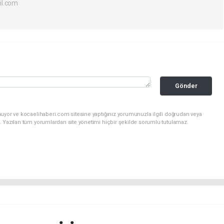
il.com
Gönder
nuyor ve kocaelihaberi.com sitesine yaptığınız yorumunuzla ilgili doğrudan veya
. Yazılan tüm yorumlardan site yönetimi hiçbir şekilde sorumlu tutulamaz.