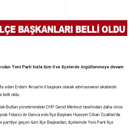
ulan Yeni Parti hızla tüm il ve ilçelerde örgütlenmeye devam
ifa eden Erdem Arcan'ın il başkanı olarak atnmaswının akabinde
 belli oldu.
Mutlak Butlan yönetimindeki CHP Genel Merkezi tarafından daha önce
rak Fidancı ile Darıca eski İlçe Başkanı Hüseyin Cihan Özaltan'da
parttiye geçen tüm İlçe Başkanları, ilçelerinde Yeni Parti İlçe