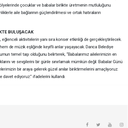
tölyelerinde çocuklar ve babalar birlikte üretmenin mutluluğunu
lerle aile bağlarının güçlendirilmesi ve ortak hatıraların
İKTE BULUŞACAK
lenceli aktivitelerin yanı sıra konser etkinliği de gerçekleştirilecek.
 hem de müzik eşliğinde keyifli anlar yaşayacak. Darıca Belediye
mun temel taşı olduğunu belirterek, “Babalarımız ailelerimizin en
lıklarını ve sevgilerini bir günle sınırlamak mümkün değil. Babalar Günü
erimizin bir araya gelerek güzel anılar biriktirmelerini amaçlıyoruz.
 davet ediyoruz.” ifadelerini kullandı.