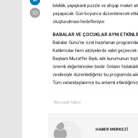
bileklik, yapışkanlı puzzle ve ahşap maket a
yaşayacak. Gün boyunca düzenlenecek etkinlik
oluşturulması hedefleniyor.
BABALAR VE ÇOCUKLAR AYNI ETKİNL
Babalar Günü’ne özel hazırlanan programda, eğ
Katılımcılar hem atölyelerde vakit geçirecek
Başkanı Muzaffer Bıyık, aile kurumunun toplu
önemli değerlerinden biridir. Onların fedakâr
vesilesiyle düzenlediğimiz bu programda ailel
Tüm vatandaşlarımızı bu anlamlı etkinliğimize
#kocaeli haber
HABER MERKEZİ