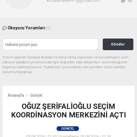
kocaelihaberi41@gmail.com
Okuyucu Yorumları
(0)
Gönder
Yorum yazarak Topluluk Kuralları’nı kabul etmiş bulunuyor ve kocaelihaberi.com
sitesine yaptığınız yorumunuzla ilgili doğrudan veya dolaylı tüm sorumluluğu tek
başınıza üstleniyorsunuz. Yazılan tüm yorumlardan site yönetimi hiçbir şekilde
sorumlu tutulamaz.
Anasayfa
Güncel
OĞUZ ŞERİFALİOĞLU SEÇİM
KOORDİNASYON MERKEZİNİ AÇTI
GÜNCEL
03.08.2026 - 21:45, Güncelleme: 03.08.2026 - 22:16