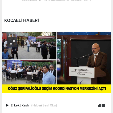
KOCAELİ HABERİ
Erkek
|
Kadın
(Haberi Sesli Oku)