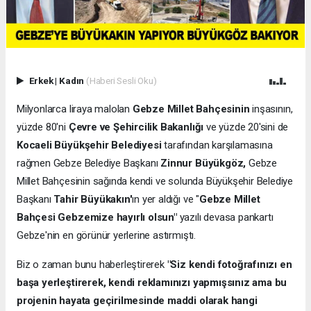
Erkek
|
Kadın
(Haberi Sesli Oku)
Milyonlarca liraya malolan
Gebze Millet Bahçesinin
inşasının,
yüzde 80'ni
Çevre ve Şehircilik Bakanlığı
ve yüzde 20'sini de
Kocaeli Büyükşehir Belediyesi
tarafından karşılamasına
rağmen Gebze Belediye Başkanı
Zinnur Büyükgöz,
Gebze
Millet Bahçesinin sağında kendi ve solunda Büyükşehir Belediye
Başkanı
Tahir Büyükakın'
ın yer aldığı ve "
Gebze Millet
Bahçesi Gebzemize hayırlı olsun"
yazılı devasa pankartı
Gebze'nin en görünür yerlerine astırmıştı.
Biz o zaman bunu haberleştirerek
"Siz kendi fotoğrafınızı en
başa yerleştirerek, kendi reklamınızı yapmışsınız ama bu
projenin hayata geçirilmesinde maddi olarak hangi