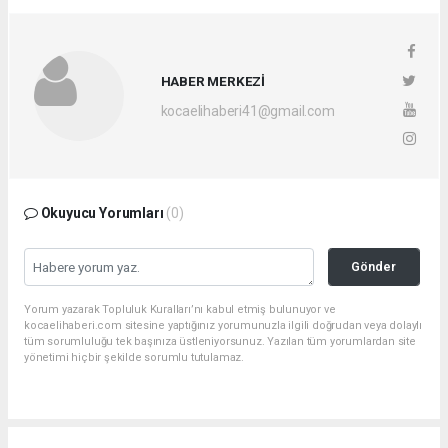
HABER MERKEZİ
kocaelihaberi41@gmail.com
Okuyucu Yorumları
(0)
Gönder
Yorum yazarak Topluluk Kuralları’nı kabul etmiş bulunuyor ve
kocaelihaberi.com sitesine yaptığınız yorumunuzla ilgili doğrudan veya dolaylı
tüm sorumluluğu tek başınıza üstleniyorsunuz. Yazılan tüm yorumlardan site
yönetimi hiçbir şekilde sorumlu tutulamaz.