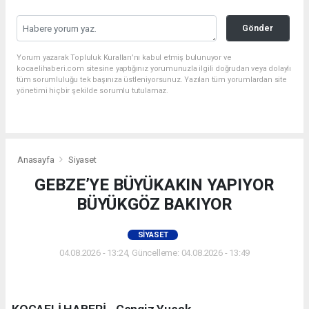
Gönder
Yorum yazarak Topluluk Kuralları’nı kabul etmiş bulunuyor ve
kocaelihaberi.com sitesine yaptığınız yorumunuzla ilgili doğrudan veya dolaylı
tüm sorumluluğu tek başınıza üstleniyorsunuz. Yazılan tüm yorumlardan site
yönetimi hiçbir şekilde sorumlu tutulamaz.
Anasayfa
Siyaset
GEBZE’YE BÜYÜKAKIN YAPIYOR
BÜYÜKGÖZ BAKIYOR
SIYASET
04.08.2026 - 13:24, Güncelleme: 04.08.2026 - 13:49