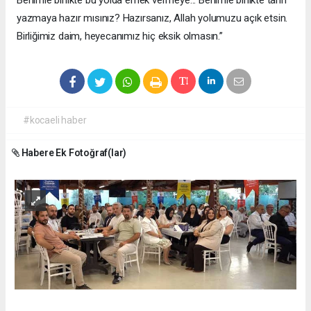
Benimle birlikte bu yolda emek vermeye... Benimle birlikte tarih
yazmaya hazır mısınız? Hazırsanız, Allah yolumuzu açık etsin.
Birliğimiz daim, heyecanımız hiç eksik olmasın.”
#kocaeli haber
Habere Ek Fotoğraf(lar)