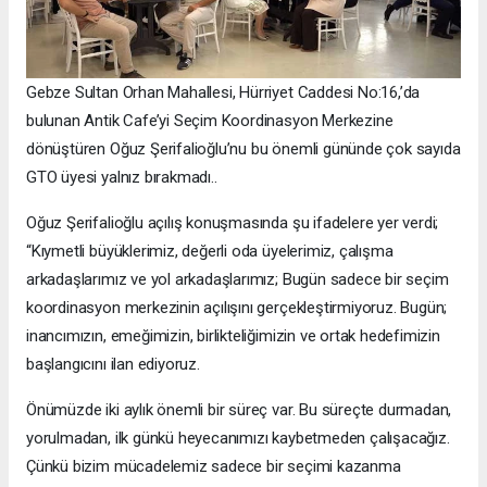
Gebze Sultan Orhan Mahallesi, Hürriyet Caddesi No:16,’da
bulunan Antik Cafe’yi Seçim Koordinasyon Merkezine
dönüştüren Oğuz Şerifalioğlu’nu bu önemli gününde çok sayıda
GTO üyesi yalnız bırakmadı..
Oğuz Şerifalioğlu açılış konuşmasında şu ifadelere yer verdi;
“Kıymetli büyüklerimiz, değerli oda üyelerimiz, çalışma
arkadaşlarımız ve yol arkadaşlarımız; Bugün sadece bir seçim
koordinasyon merkezinin açılışını gerçekleştirmiyoruz. Bugün;
inancımızın, emeğimizin, birlikteliğimizin ve ortak hedefimizin
başlangıcını ilan ediyoruz.
Önümüzde iki aylık önemli bir süreç var. Bu süreçte durmadan,
yorulmadan, ilk günkü heyecanımızı kaybetmeden çalışacağız.
Çünkü bizim mücadelemiz sadece bir seçimi kazanma