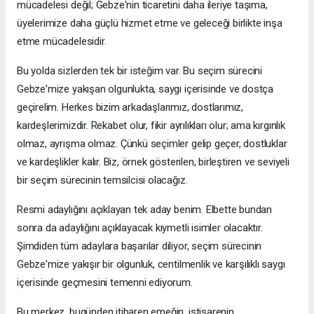
mücadelesi değil; Gebze'nin ticaretini daha ileriye taşıma,
üyelerimize daha güçlü hizmet etme ve geleceği birlikte inşa
etme mücadelesidir.
Bu yolda sizlerden tek bir isteğim var. Bu seçim sürecini
Gebze'mize yakışan olgunlukta, saygı içerisinde ve dostça
geçirelim. Herkes bizim arkadaşlarımız, dostlarımız,
kardeşlerimizdir. Rekabet olur, fikir ayrılıkları olur; ama kırgınlık
olmaz, ayrışma olmaz. Çünkü seçimler gelip geçer, dostluklar
ve kardeşlikler kalır. Biz, örnek gösterilen, birleştiren ve seviyeli
bir seçim sürecinin temsilcisi olacağız.
Resmi adaylığını açıklayan tek aday benim. Elbette bundan
sonra da adaylığını açıklayacak kıymetli isimler olacaktır.
Şimdiden tüm adaylara başarılar diliyor, seçim sürecinin
Gebze'mize yakışır bir olgunluk, centilmenlik ve karşılıklı saygı
içerisinde geçmesini temenni ediyorum.
Bu merkez, bugünden itibaren emeğin, istişarenin,