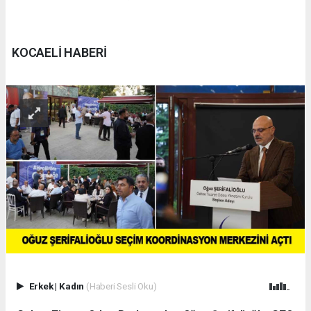
KOCAELİ HABERİ
Erkek
|
Kadın
(Haberi Sesli Oku)