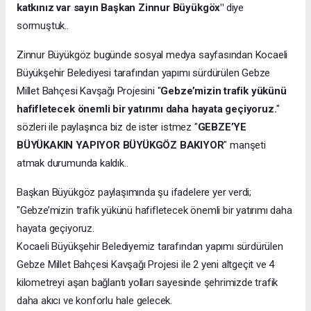
katkınız var sayın Başkan Zinnur Büyükgöx"
diye
sormuştuk..
Zinnur Büyükgöz bugünde sosyal medya sayfasından Kocaeli
Büyükşehir Belediyesi tarafından yapımı sürdürülen Gebze
Millet Bahçesi Kavşağı Projesini "
Gebze’mizin trafik yükünü
hafifletecek önemli bir yatırımı daha hayata geçiyoruz.
"
sözleri ile paylaşınca biz de ister istmez "
GEBZE’YE
BÜYÜKAKIN YAPIYOR BÜYÜKGÖZ BAKIYOR
" manşeti
atmak durumunda kaldık..
Başkan Büyükgöz paylaşımında şu ifadelere yer verdi;
"Gebze’mizin trafik yükünü hafifletecek önemli bir yatırımı daha
hayata geçiyoruz.
Kocaeli Büyükşehir Belediyemiz tarafından yapımı sürdürülen
Gebze Millet Bahçesi Kavşağı Projesi ile 2 yeni altgeçit ve 4
kilometreyi aşan bağlantı yolları sayesinde şehrimizde trafik
daha akıcı ve konforlu hale gelecek.