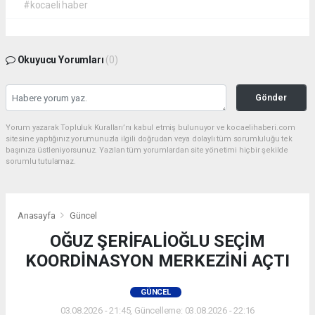
#kocaeli haber
Okuyucu Yorumları
(0)
Gönder
Yorum yazarak Topluluk Kuralları’nı kabul etmiş bulunuyor ve kocaelihaberi.com
sitesine yaptığınız yorumunuzla ilgili doğrudan veya dolaylı tüm sorumluluğu tek
başınıza üstleniyorsunuz. Yazılan tüm yorumlardan site yönetimi hiçbir şekilde
sorumlu tutulamaz.
Anasayfa
Güncel
OĞUZ ŞERİFALİOĞLU SEÇİM
KOORDİNASYON MERKEZİNİ AÇTI
GÜNCEL
03.08.2026 - 21:45, Güncelleme: 03.08.2026 - 22:16