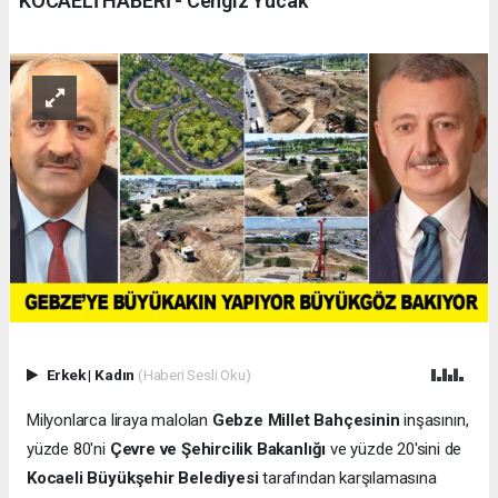
KOCAELİ HABERİ - Cengiz Yucak
Erkek
|
Kadın
(Haberi Sesli Oku)
Milyonlarca liraya malolan
Gebze Millet Bahçesinin
inşasının,
yüzde 80'ni
Çevre ve Şehircilik Bakanlığı
ve yüzde 20'sini de
Kocaeli Büyükşehir Belediyesi
tarafından karşılamasına