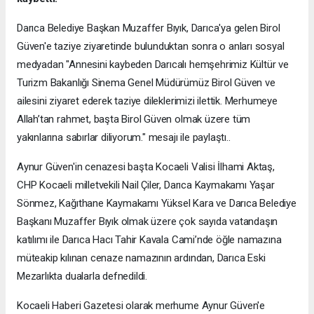
Darıca Belediye Başkan Muzaffer Bıyık, Darıca'ya gelen Birol
Güven'e taziye ziyaretinde bulunduktan sonra o anları sosyal
medyadan "Annesini kaybeden Darıcalı hemşehrimiz Kültür ve
Turizm Bakanlığı Sinema Genel Müdürümüz Birol Güven ve
ailesini ziyaret ederek taziye dileklerimizi ilettik. Merhumeye
Allah’tan rahmet, başta Birol Güven olmak üzere tüm
yakınlarına sabırlar diliyorum." mesajı ile paylaştı..
Aynur Güven'in cenazesi başta Kocaeli Valisi İlhami Aktaş,
CHP Kocaeli milletvekili Nail Çiler, Darıca Kaymakamı Yaşar
Sönmez, Kağıthane Kaymakamı Yüksel Kara ve Darıca Belediye
Başkanı Muzaffer Bıyık olmak üzere çok sayıda vatandaşın
katılımı ile Darıca Hacı Tahir Kavala Cami’nde öğle namazına
müteakip kılınan cenaze namazının ardından, Darıca Eski
Mezarlıkta dualarla defnedildi.
Kocaeli Haberi Gazetesi olarak merhume Aynur Güven'e