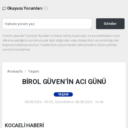
Okuyucu Yorumları
(0)
Gönder
Yorum yazarak Topluluk Kuralları’nı kabul etmiş bulunuyor ve kocaelihaberi.com
sitesine yaptığınız yorumunuzla ilgili doğrudan veya dolaylı tüm sorumluluğu tek
başınıza üstleniyorsunuz. Yazılan tüm yorumlardan site yönetimi hiçbir şekilde
sorumlu tutulamaz.
Anasayfa
Yaşam
BİROL GÜVEN’İN ACI GÜNÜ
YAŞAM
08.08.2026 - 09:33, Güncelleme: 08.08.2026 - 16:46
KOCAELİ HABERİ