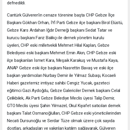
defnedildi.
Cantürk Gülveren'in cenaze törenine başta CHP Gebze İlçe
Başkanı Gökhan Orhan, İYİ Parti Gebze ilçe başkanı Birol Elüstü,
Gebze Kars Ardahan Iğdır Derneği başkanı Sedat Tatar ve
kurucu başkanı Farız Balıkçı ile dernek yönetim kurulu
üyeleri, CHP eski milletvekili Mehmet Hilal Kaplan, Gebze
Belediyesi eski başkanı Mehmet Emin Akın, CHP Gebze eski
ilçe başkanları İsmet Kara, Meşaik Karakuş ve Mustafa Kaya,
ANAP Gebze eski ilçe başkanı Nasrettin Bavaş ve eski ilçe
başkan yardımcıları Nurbay Demir ile Yılmaz Subaşı, Kocaeli
Haberi gazetemiz imtiyaz sahibi Cengiz Yucak, gazeteci
eğitimci Gazi Aydoğdu, Gebze Galericiler Dernek başkanı Celal
Çelikbilek, Ak Parti Gebze Belediye Meclis üyesi Talip Demir,
GTO Meclis üyesi Şahin Yılmazel, Okul Kıyafet satıcıları dernek
başkanı Talat Osmanoğlulları, CHP Gebze eski yöneticilerinden
Necati Dursunoğlu ve Serdar Tüze olmak üzere çok sayıda
dostları, arkadaşları ve yakınları katılım sağlayarak, Gülveren