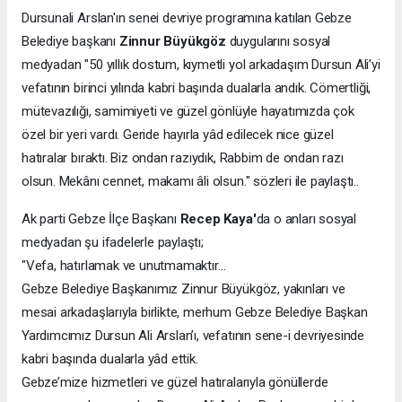
Dursunali Arslan'ın senei devriye programına katılan Gebze
Belediye başkanı
Zinnur Büyükgöz
duygularını sosyal
medyadan "50 yıllık dostum, kıymetli yol arkadaşım Dursun Ali’yi
vefatının birinci yılında kabri başında dualarla andık. Cömertliği,
mütevazılığı, samimiyeti ve güzel gönlüyle hayatımızda çok
özel bir yeri vardı. Geride hayırla yâd edilecek nice güzel
hatıralar bıraktı. Biz ondan razıydık, Rabbim de ondan razı
olsun. Mekânı cennet, makamı âli olsun." sözleri ile paylaştı..
Ak parti Gebze İlçe Başkanı
Recep Kaya'
da o anları sosyal
medyadan şu ifadelerle paylaştı;
"Vefa, hatırlamak ve unutmamaktır…
Gebze Belediye Başkanımız Zinnur Büyükgöz, yakınları ve
mesai arkadaşlarıyla birlikte, merhum Gebze Belediye Başkan
Yardımcımız Dursun Ali Arslan’ı, vefatının sene-i devriyesinde
kabri başında dualarla yâd ettik.
Gebze’mize hizmetleri ve güzel hatıralarıyla gönüllerde