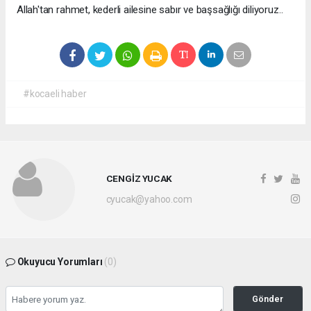
Allah'tan rahmet, kederli ailesine sabır ve başsağlığı diliyoruz..
#kocaeli haber
CENGİZ YUCAK
cyucak@yahoo.com
Okuyucu Yorumları
(0)
Gönder