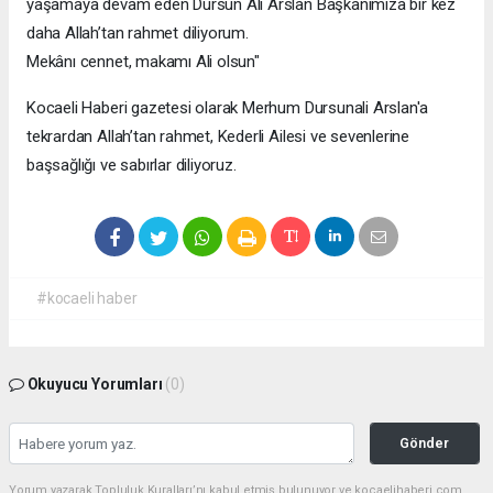
yaşamaya devam eden Dursun Ali Arslan Başkanımıza bir kez
daha Allah’tan rahmet diliyorum.
Mekânı cennet, makamı Ali olsun"
Kocaeli Haberi gazetesi olarak Merhum Dursunali Arslan'a
tekrardan Allah’tan rahmet, Kederli Ailesi ve sevenlerine
başsağlığı ve sabırlar diliyoruz.
#kocaeli haber
Okuyucu Yorumları
(0)
Gönder
Yorum yazarak Topluluk Kuralları’nı kabul etmiş bulunuyor ve kocaelihaberi.com