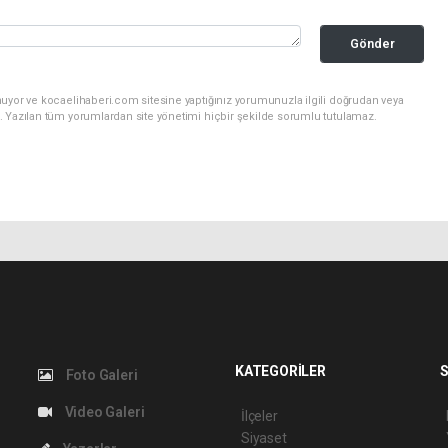
Gönder
nuyor ve kocaelihaberi.com sitesine yaptığınız yorumunuzla ilgili doğrudan veya
. Yazılan tüm yorumlardan site yönetimi hiçbir şekilde sorumlu tutulamaz.
KATEGORİLER
S
Foto Galeri
Video Galeri
İlçeler
Siyaset