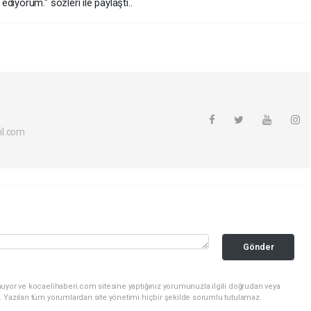
iyorum." sözleri ile paylaştı..
il.com
Gönder
nuyor ve kocaelihaberi.com sitesine yaptığınız yorumunuzla ilgili doğrudan veya
. Yazılan tüm yorumlardan site yönetimi hiçbir şekilde sorumlu tutulamaz.