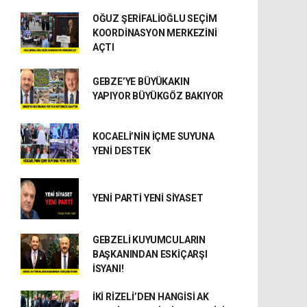
OĞUZ ŞERİFALİOĞLU SEÇİM
KOORDİNASYON MERKEZİNİ
AÇTI
GEBZE’YE BÜYÜKAKIN
YAPIYOR BÜYÜKGÖZ BAKIYOR
KOCAELİ’NİN İÇME SUYUNA
YENİ DESTEK
YENİ PARTİ YENİ SİYASET
GEBZELİ KUYUMCULARIN
BAŞKANINDAN ESKİÇARŞI
İSYANI!
İKİ RİZELİ’DEN HANGİSİ AK