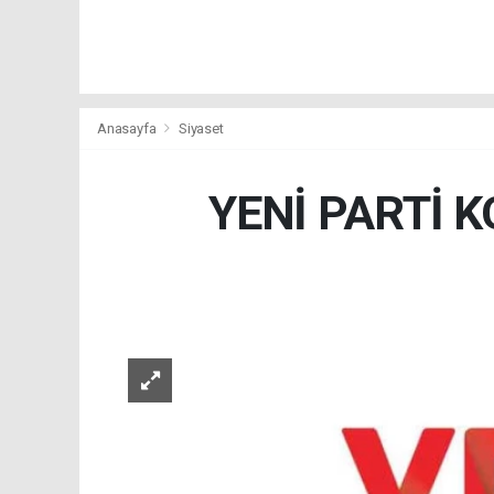
Anasayfa
Siyaset
YENİ PARTİ K