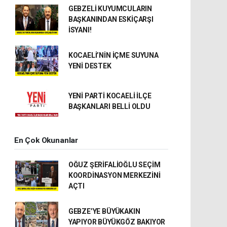
GEBZELİ KUYUMCULARIN
BAŞKANINDAN ESKİÇARŞI
İSYANI!
KOCAELİ’NİN İÇME SUYUNA
YENİ DESTEK
YENİ PARTİ KOCAELİ İLÇE
BAŞKANLARI BELLİ OLDU
En Çok Okunanlar
OĞUZ ŞERİFALİOĞLU SEÇİM
KOORDİNASYON MERKEZİNİ
AÇTI
GEBZE’YE BÜYÜKAKIN
YAPIYOR BÜYÜKGÖZ BAKIYOR