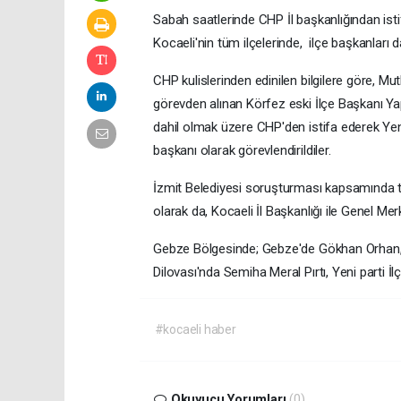
Sabah saatlerinde CHP İl başkanlığından ist
Kocaeli'nin tüm ilçelerinde, ilçe başkanları da
CHP kulislerinden edinilen bilgilere göre, 
görevden alınan Körfez eski İlçe Başkanı Yap
dahil olmak üzere CHP'den istifa ederek Yeni 
başkanı olarak görevlendirildiler.
İzmit Belediyesi soruşturması kapsamında tu
olarak da, Kocaeli İl Başkanlığı ile Genel Me
Gebze Bölgesinde; Gebze'de Gökhan Orhan, D
Dilovası'nda Semiha Meral Pırtı, Yeni parti İ
#kocaeli haber
Okuyucu Yorumları
(0)