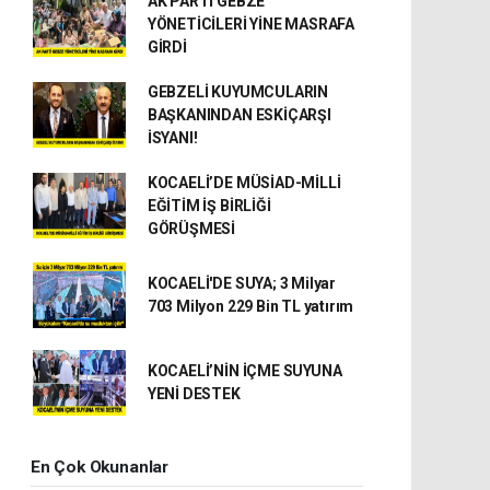
AK PARTİ GEBZE
YÖNETİCİLERİ YİNE MASRAFA
GİRDİ
GEBZELİ KUYUMCULARIN
BAŞKANINDAN ESKİÇARŞI
İSYANI!
KOCAELİ’DE MÜSİAD-MİLLİ
EĞİTİM İŞ BİRLİĞİ
GÖRÜŞMESİ
KOCAELİ'DE SUYA; 3 Milyar
703 Milyon 229 Bin TL yatırım
KOCAELİ’NİN İÇME SUYUNA
YENİ DESTEK
En Çok Okunanlar