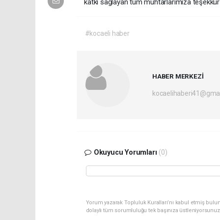
katkı sağlayan tüm muhtarlarımıza teşekkür ed
#kocaeli haber
HABER MERKEZİ
kocaelihaberi41@gma
Okuyucu Yorumları
(0)
Yorum yazarak Topluluk Kuralları’nı kabul etmiş bulu
dolaylı tüm sorumluluğu tek başınıza üstleniyorsunuz