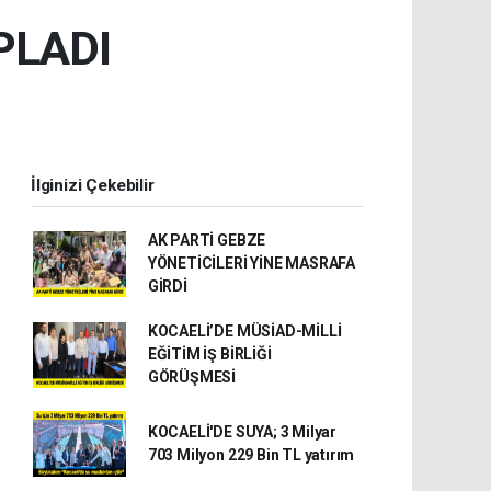
PLADI
İlginizi Çekebilir
AK PARTİ GEBZE
YÖNETİCİLERİ YİNE MASRAFA
GİRDİ
KOCAELİ’DE MÜSİAD-MİLLİ
EĞİTİM İŞ BİRLİĞİ
GÖRÜŞMESİ
KOCAELİ'DE SUYA; 3 Milyar
703 Milyon 229 Bin TL yatırım