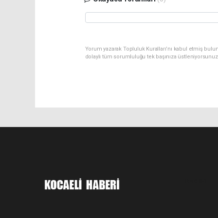
Yorum yazarak Topluluk Kuralları’nı kabul etmiş bulu
dolaylı tüm sorumluluğu tek başınıza üstleniyorsunuz
Pro-0.051