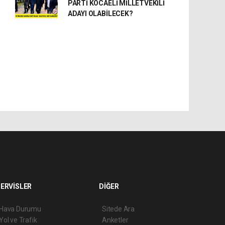
PARTİ KOCAELİ MİLLETVEKİLİ
ADAYI OLABİLECEK?
ERVİSLER
DİĞER
Hava Durumu
Sitede Ara
Yol ve Trafik
Anketler