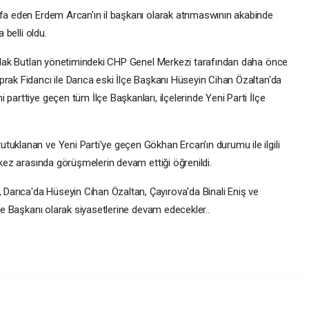
ifa eden Erdem Arcan'ın il başkanı olarak atnmaswının akabinde
 belli oldu.
Mutlak Butlan yönetimindeki CHP Genel Merkezi tarafından daha önce
rak Fidancı ile Darıca eski İlçe Başkanı Hüseyin Cihan Özaltan'da
parttiye geçen tüm İlçe Başkanları, ilçelerinde Yeni Parti İlçe
tuklanan ve Yeni Parti'ye geçen Gökhan Ercan'ın durumu ile ilgili
rkez arasında görüşmelerin devam ettiği öğrenildi.
arıca'da Hüseyin Cihan Özaltan, Çayırova'da Binali Eniş ve
lçe Başkanı olarak siyasetlerine devam edecekler..