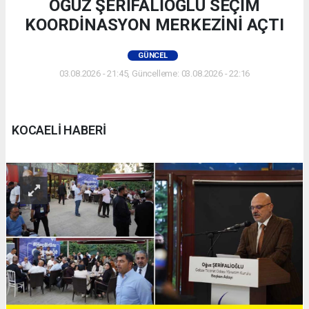
OĞUZ ŞERİFALİOĞLU SEÇİM
KOORDİNASYON MERKEZİNİ AÇTI
GÜNCEL
03.08.2026 - 21:45, Güncelleme: 03.08.2026 - 22:16
KOCAELİ HABERİ