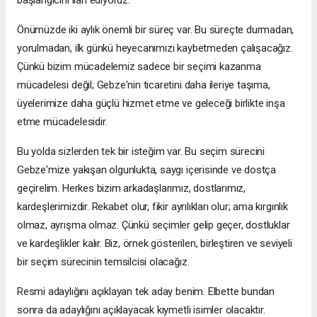
başlangıcını ilan ediyoruz.
Önümüzde iki aylık önemli bir süreç var. Bu süreçte durmadan,
yorulmadan, ilk günkü heyecanımızı kaybetmeden çalışacağız.
Çünkü bizim mücadelemiz sadece bir seçimi kazanma
mücadelesi değil; Gebze'nin ticaretini daha ileriye taşıma,
üyelerimize daha güçlü hizmet etme ve geleceği birlikte inşa
etme mücadelesidir.
Bu yolda sizlerden tek bir isteğim var. Bu seçim sürecini
Gebze'mize yakışan olgunlukta, saygı içerisinde ve dostça
geçirelim. Herkes bizim arkadaşlarımız, dostlarımız,
kardeşlerimizdir. Rekabet olur, fikir ayrılıkları olur; ama kırgınlık
olmaz, ayrışma olmaz. Çünkü seçimler gelip geçer, dostluklar
ve kardeşlikler kalır. Biz, örnek gösterilen, birleştiren ve seviyeli
bir seçim sürecinin temsilcisi olacağız.
Resmi adaylığını açıklayan tek aday benim. Elbette bundan
sonra da adaylığını açıklayacak kıymetli isimler olacaktır.