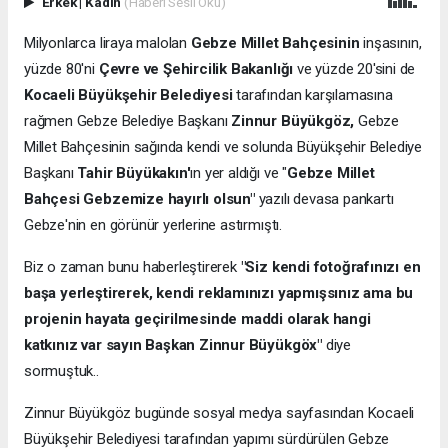
Erkek
|
Kadın
(Haberi Sesli Oku)
Milyonlarca liraya malolan
Gebze Millet Bahçesinin
inşasının,
yüzde 80'ni
Çevre ve Şehircilik Bakanlığı
ve yüzde 20'sini de
Kocaeli Büyükşehir Belediyesi
tarafından karşılamasına
rağmen Gebze Belediye Başkanı
Zinnur Büyükgöz,
Gebze
Millet Bahçesinin sağında kendi ve solunda Büyükşehir Belediye
Başkanı
Tahir Büyükakın'
ın yer aldığı ve "
Gebze Millet
Bahçesi Gebzemize hayırlı olsun"
yazılı devasa pankartı
Gebze'nin en görünür yerlerine astırmıştı.
Biz o zaman bunu haberleştirerek
"Siz kendi fotoğrafınızı en
başa yerleştirerek, kendi reklamınızı yapmışsınız ama bu
projenin hayata geçirilmesinde maddi olarak hangi
katkınız var sayın Başkan Zinnur Büyükgöx"
diye
sormuştuk..
Zinnur Büyükgöz bugünde sosyal medya sayfasından Kocaeli
Büyükşehir Belediyesi tarafından yapımı sürdürülen Gebze