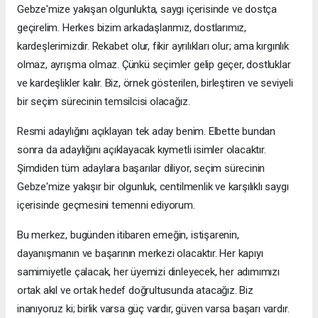
Gebze'mize yakışan olgunlukta, saygı içerisinde ve dostça
geçirelim. Herkes bizim arkadaşlarımız, dostlarımız,
kardeşlerimizdir. Rekabet olur, fikir ayrılıkları olur; ama kırgınlık
olmaz, ayrışma olmaz. Çünkü seçimler gelip geçer, dostluklar
ve kardeşlikler kalır. Biz, örnek gösterilen, birleştiren ve seviyeli
bir seçim sürecinin temsilcisi olacağız.
Resmi adaylığını açıklayan tek aday benim. Elbette bundan
sonra da adaylığını açıklayacak kıymetli isimler olacaktır.
Şimdiden tüm adaylara başarılar diliyor, seçim sürecinin
Gebze'mize yakışır bir olgunluk, centilmenlik ve karşılıklı saygı
içerisinde geçmesini temenni ediyorum.
Bu merkez, bugünden itibaren emeğin, istişarenin,
dayanışmanın ve başarının merkezi olacaktır. Her kapıyı
samimiyetle çalacak, her üyemizi dinleyecek, her adımımızı
ortak akıl ve ortak hedef doğrultusunda atacağız. Biz
inanıyoruz ki; birlik varsa güç vardır, güven varsa başarı vardır.