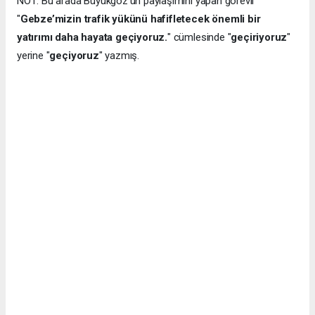
NOT: Bu arada Büyükgöz'ün paylaşımını yapan görevli
"
Gebze’mizin trafik yükünü hafifletecek önemli bir
yatırımı daha hayata geçiyoruz.
" cümlesinde "
geçiriyoruz
"
yerine "
geçiyoruz
" yazmış.