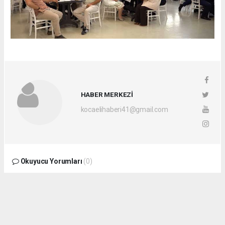
HABER MERKEZİ
kocaelihaberi41@gmail.com
Okuyucu Yorumları
(0)
Gönder
Yorum yazarak Topluluk Kuralları’nı kabul etmiş bulunuyor ve
kocaelihaberi.com sitesine yaptığınız yorumunuzla ilgili doğrudan veya dolaylı