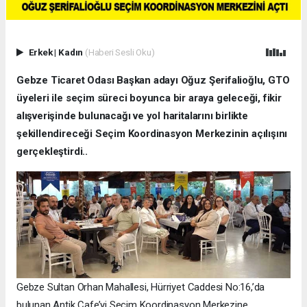
Erkek
|
Kadın
(Haberi Sesli Oku)
Gebze Ticaret Odası Başkan adayı Oğuz Şerifalioğlu, GTO
üyeleri ile seçim süreci boyunca bir araya geleceği, fikir
alışverişinde bulunacağı ve yol haritalarını birlikte
şekillendireceği Seçim Koordinasyon Merkezinin açılışını
gerçekleştirdi..
Gebze Sultan Orhan Mahallesi, Hürriyet Caddesi No:16,’da
bulunan Antik Cafe’yi Seçim Koordinasyon Merkezine