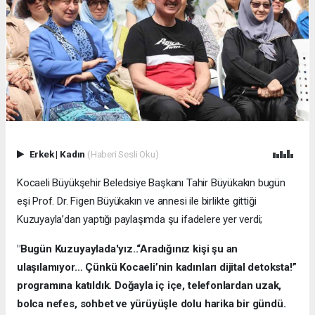
Erkek
|
Kadın
(Haberi Sesli Oku)
Kocaeli Büyükşehir Beledsiye Başkanı Tahir Büyükakın bugün
eşi Prof. Dr. Figen Büyükakın ve annesi ile birlikte gittiği
Kuzuyayla’dan yaptığı paylaşımda şu ifadelere yer verdi;
"Bugün Kuzuyaylada'yız..“Aradığınız kişi şu an
ulaşılamıyor… Çünkü Kocaeli’nin kadınları dijital detoksta!”
programına katıldık. Doğayla iç içe, telefonlardan uzak,
bolca nefes, sohbet ve yürüyüşle dolu harika bir gündü.