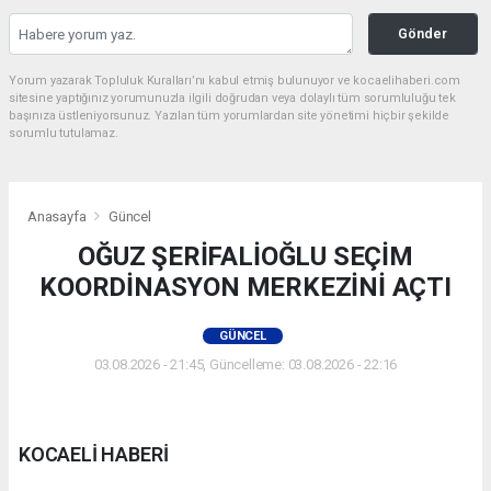
Gönder
Yorum yazarak Topluluk Kuralları’nı kabul etmiş bulunuyor ve kocaelihaberi.com
sitesine yaptığınız yorumunuzla ilgili doğrudan veya dolaylı tüm sorumluluğu tek
başınıza üstleniyorsunuz. Yazılan tüm yorumlardan site yönetimi hiçbir şekilde
sorumlu tutulamaz.
Anasayfa
Güncel
OĞUZ ŞERİFALİOĞLU SEÇİM
KOORDİNASYON MERKEZİNİ AÇTI
GÜNCEL
03.08.2026 - 21:45, Güncelleme: 03.08.2026 - 22:16
KOCAELİ HABERİ