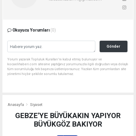
Okuyucu Yorumları
(0)
Gönder
Yorum yazarak Topluluk Kuralları’nı kabul etmiş bulunuyor ve
kocaelihaberi.com sitesine yaptığınız yorumunuzla ilgili doğrudan veya dolaylı
tüm sorumluluğu tek başınıza üstleniyorsunuz. Yazılan tüm yorumlardan site
yönetimi hiçbir şekilde sorumlu tutulamaz.
Anasayfa
Siyaset
GEBZE’YE BÜYÜKAKIN YAPIYOR
BÜYÜKGÖZ BAKIYOR