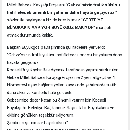
Millet Bahçesi Kavşağı Projesini "
Gebze’mizin trafik yükünü
hafifletecek önemli bir yatırımı daha hayata geçiyoruz.
"
sözleri ile paylaşınca biz de ister istmez "
GEBZE’YE
BÜYÜKAKIN YAPIYOR BÜYÜKGÖZ BAKIYOR
" manşeti
atmak durumunda kaldık..
Başkan Büyükgöz paylaşımında şu ifadelere yer verdi;
"Gebze’mizin trafik yükünü hafifletecek önemli bir yatırımı daha
hayata geçiyoruz.
Kocaeli Büyükşehir Belediyemiz tarafından yapımı sürdürülen
Gebze Millet Bahçesi Kavşağı Projesi ile 2 yeni altgeçit ve 4
kilometreyi aşan bağlantı yolları sayesinde şehrimizde trafik
daha akıcı ve konforlu hale gelecek.
Gebze’mize değer katan bu önemli yatırım için Kocaeli
Büyükşehir Belediye Başkanımız Sayın Tahir Büyükakın’a ve
ekibine gönülden teşekkür ediyorum.
Şimdiden şehrimize hayırlı olsun."