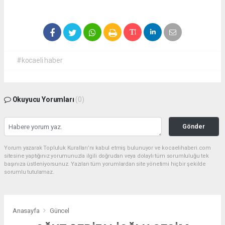
#kocaeli haber
Okuyucu Yorumları
(0)
Gönder
Yorum yazarak Topluluk Kuralları’nı kabul etmiş bulunuyor ve kocaelihaberi.com
sitesine yaptığınız yorumunuzla ilgili doğrudan veya dolaylı tüm sorumluluğu tek
başınıza üstleniyorsunuz. Yazılan tüm yorumlardan site yönetimi hiçbir şekilde
sorumlu tutulamaz.
Anasayfa
Güncel