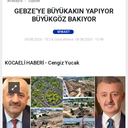
Anasayfa
Siyaset
GEBZE’YE BÜYÜKAKIN YAPIYOR
BÜYÜKGÖZ BAKIYOR
SIYASET
04.08.2026 - 13:24, Güncelleme: 04.08.2026 - 13:49
KOCAELİ HABERİ - Cengiz Yucak