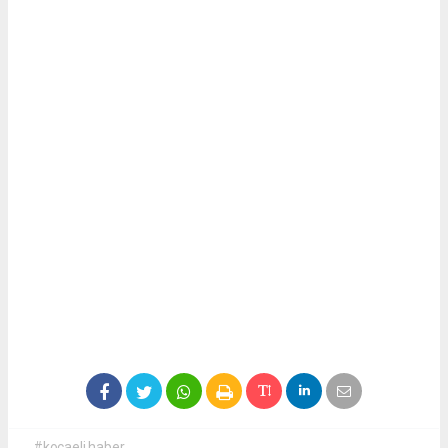
#kocaeli haber