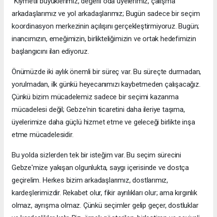
“Kıymetli büyüklerimiz, değerli oda üyelerimiz, çalışma
arkadaşlarımız ve yol arkadaşlarımız; Bugün sadece bir seçim
koordinasyon merkezinin açılışını gerçekleştirmiyoruz. Bugün;
inancımızın, emeğimizin, birlikteliğimizin ve ortak hedefimizin
başlangıcını ilan ediyoruz.
Önümüzde iki aylık önemli bir süreç var. Bu süreçte durmadan,
yorulmadan, ilk günkü heyecanımızı kaybetmeden çalışacağız.
Çünkü bizim mücadelemiz sadece bir seçimi kazanma
mücadelesi değil; Gebze'nin ticaretini daha ileriye taşıma,
üyelerimize daha güçlü hizmet etme ve geleceği birlikte inşa
etme mücadelesidir.
Bu yolda sizlerden tek bir isteğim var. Bu seçim sürecini
Gebze'mize yakışan olgunlukta, saygı içerisinde ve dostça
geçirelim. Herkes bizim arkadaşlarımız, dostlarımız,
kardeşlerimizdir. Rekabet olur, fikir ayrılıkları olur; ama kırgınlık
olmaz, ayrışma olmaz. Çünkü seçimler gelip geçer, dostluklar