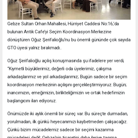
Gebze Sultan Orhan Mahallesi, Hürriyet Caddesi No:16,’da
bulunan Antik Cafe’yi Seçim Koordinasyon Merkezine
dönüştüren Oğuz Şerifalioğlu’nu bu önemli gününde çok sayıda
GTO üyesi yalnız bırakmadı..
Oğuz Şerifalioğlu açılış konuşmasında şu ifadelere yer verdi;
“Kıymetli büyüklerimiz, değerli oda üyelerimiz, çalışma
arkadaşlarımız ve yol arkadaşlarımız; Bugün sadece bir seçim
koordinasyon merkezinin açılışını gerçekleştirmiyoruz. Bugün;
inancımızın, emeğimizin, birlikteliğimizin ve ortak hedefimizin
başlangıcını ilan ediyoruz.
Önümüzde iki aylık önemli bir süreç var. Bu süreçte durmadan,
yorulmadan, ilk günkü heyecanımızı kaybetmeden çalışacağız.
Çünkü bizim mücadelemiz sadece bir seçimi kazanma
mücadelesi değil; Gebze'nin ticaretini daha ileriye taşıma,