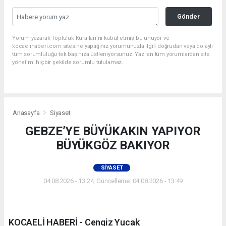
Gönder
Yorum yazarak Topluluk Kuralları’nı kabul etmiş bulunuyor ve
kocaelihaberi.com sitesine yaptığınız yorumunuzla ilgili doğrudan veya dolaylı
tüm sorumluluğu tek başınıza üstleniyorsunuz. Yazılan tüm yorumlardan site
yönetimi hiçbir şekilde sorumlu tutulamaz.
Anasayfa
Siyaset
GEBZE’YE BÜYÜKAKIN YAPIYOR
BÜYÜKGÖZ BAKIYOR
SIYASET
04.08.2026 - 13:24, Güncelleme: 04.08.2026 - 13:49
KOCAELİ HABERİ - Cengiz Yucak