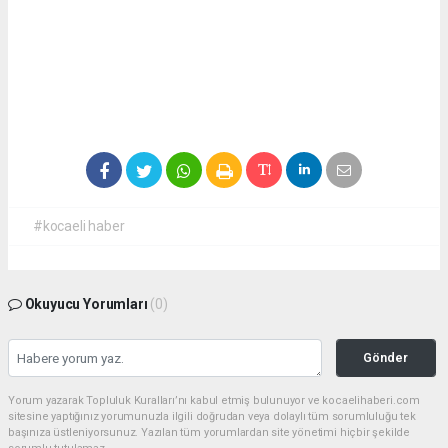
#kocaeli haber
Okuyucu Yorumları
(0)
Gönder
Yorum yazarak Topluluk Kuralları’nı kabul etmiş bulunuyor ve kocaelihaberi.com
sitesine yaptığınız yorumunuzla ilgili doğrudan veya dolaylı tüm sorumluluğu tek
başınıza üstleniyorsunuz. Yazılan tüm yorumlardan site yönetimi hiçbir şekilde