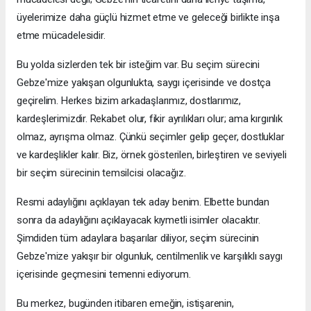
üyelerimize daha güçlü hizmet etme ve geleceği birlikte inşa
etme mücadelesidir.
Bu yolda sizlerden tek bir isteğim var. Bu seçim sürecini
Gebze'mize yakışan olgunlukta, saygı içerisinde ve dostça
geçirelim. Herkes bizim arkadaşlarımız, dostlarımız,
kardeşlerimizdir. Rekabet olur, fikir ayrılıkları olur; ama kırgınlık
olmaz, ayrışma olmaz. Çünkü seçimler gelip geçer, dostluklar
ve kardeşlikler kalır. Biz, örnek gösterilen, birleştiren ve seviyeli
bir seçim sürecinin temsilcisi olacağız.
Resmi adaylığını açıklayan tek aday benim. Elbette bundan
sonra da adaylığını açıklayacak kıymetli isimler olacaktır.
Şimdiden tüm adaylara başarılar diliyor, seçim sürecinin
Gebze'mize yakışır bir olgunluk, centilmenlik ve karşılıklı saygı
içerisinde geçmesini temenni ediyorum.
Bu merkez, bugünden itibaren emeğin, istişarenin,