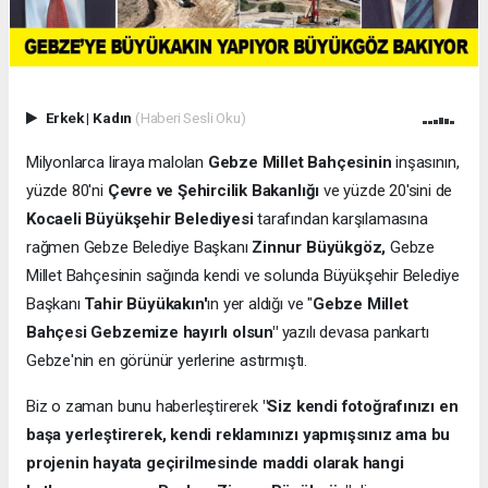
Erkek
|
Kadın
(Haberi Sesli Oku)
Milyonlarca liraya malolan
Gebze Millet Bahçesinin
inşasının,
yüzde 80'ni
Çevre ve Şehircilik Bakanlığı
ve yüzde 20'sini de
Kocaeli Büyükşehir Belediyesi
tarafından karşılamasına
rağmen Gebze Belediye Başkanı
Zinnur Büyükgöz,
Gebze
Millet Bahçesinin sağında kendi ve solunda Büyükşehir Belediye
Başkanı
Tahir Büyükakın'
ın yer aldığı ve "
Gebze Millet
Bahçesi Gebzemize hayırlı olsun"
yazılı devasa pankartı
Gebze'nin en görünür yerlerine astırmıştı.
Biz o zaman bunu haberleştirerek
"Siz kendi fotoğrafınızı en
başa yerleştirerek, kendi reklamınızı yapmışsınız ama bu
projenin hayata geçirilmesinde maddi olarak hangi