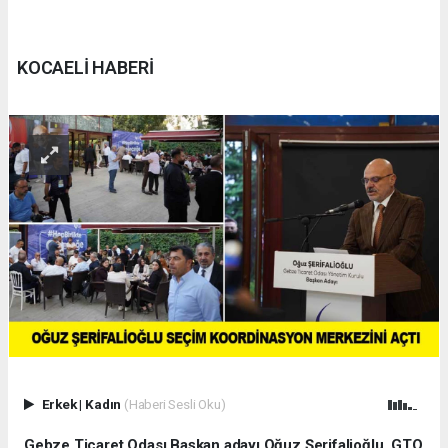
KOCAELİ HABERİ
Erkek
|
Kadın
(Haberi Sesli Oku)
Gebze Ticaret Odası Başkan adayı Oğuz Şerifalioğlu, GTO