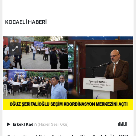
KOCAELİ HABERİ
Erkek
|
Kadın
(Haberi Sesli Oku)