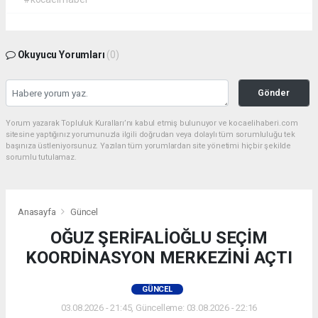
Okuyucu Yorumları
(0)
Gönder
Yorum yazarak Topluluk Kuralları’nı kabul etmiş bulunuyor ve kocaelihaberi.com
sitesine yaptığınız yorumunuzla ilgili doğrudan veya dolaylı tüm sorumluluğu tek
başınıza üstleniyorsunuz. Yazılan tüm yorumlardan site yönetimi hiçbir şekilde
sorumlu tutulamaz.
Anasayfa
Güncel
OĞUZ ŞERİFALİOĞLU SEÇİM
KOORDİNASYON MERKEZİNİ AÇTI
GÜNCEL
03.08.2026 - 21:45, Güncelleme: 03.08.2026 - 22:16