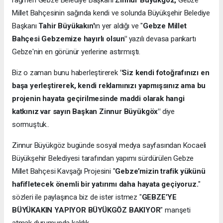
rağmen Gebze Belediye Başkanı
Zinnur Büyükgöz,
Gebze
Millet Bahçesinin sağında kendi ve solunda Büyükşehir Belediye
Başkanı
Tahir Büyükakın'
ın yer aldığı ve "
Gebze Millet
Bahçesi Gebzemize hayırlı olsun"
yazılı devasa pankartı
Gebze'nin en görünür yerlerine astırmıştı.
Biz o zaman bunu haberleştirerek
"Siz kendi fotoğrafınızı en
başa yerleştirerek, kendi reklamınızı yapmışsınız ama bu
projenin hayata geçirilmesinde maddi olarak hangi
katkınız var sayın Başkan Zinnur Büyükgöx"
diye
sormuştuk..
Zinnur Büyükgöz bugünde sosyal medya sayfasından Kocaeli
Büyükşehir Belediyesi tarafından yapımı sürdürülen Gebze
Millet Bahçesi Kavşağı Projesini "
Gebze’mizin trafik yükünü
hafifletecek önemli bir yatırımı daha hayata geçiyoruz.
"
sözleri ile paylaşınca biz de ister istmez "
GEBZE’YE
BÜYÜKAKIN YAPIYOR BÜYÜKGÖZ BAKIYOR
" manşeti