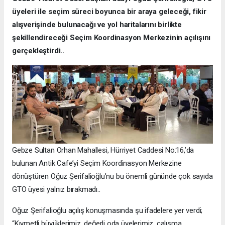
üyeleri ile seçim süreci boyunca bir araya geleceği, fikir
alışverişinde bulunacağı ve yol haritalarını birlikte
şekillendireceği Seçim Koordinasyon Merkezinin açılışını
gerçekleştirdi..
Gebze Sultan Orhan Mahallesi, Hürriyet Caddesi No:16,’da
bulunan Antik Cafe’yi Seçim Koordinasyon Merkezine
dönüştüren Oğuz Şerifalioğlu’nu bu önemli gününde çok sayıda
GTO üyesi yalnız bırakmadı..
Oğuz Şerifalioğlu açılış konuşmasında şu ifadelere yer verdi;
“Kıymetli büyüklerimiz, değerli oda üyelerimiz, çalışma