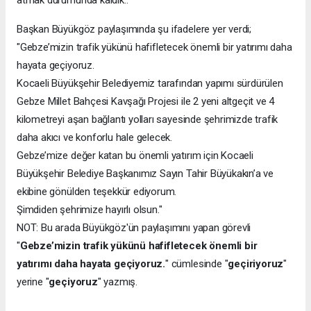
atmak durumunda kaldık..
Başkan Büyükgöz paylaşımında şu ifadelere yer verdi;
"Gebze’mizin trafik yükünü hafifletecek önemli bir yatırımı daha
hayata geçiyoruz.
Kocaeli Büyükşehir Belediyemiz tarafından yapımı sürdürülen
Gebze Millet Bahçesi Kavşağı Projesi ile 2 yeni altgeçit ve 4
kilometreyi aşan bağlantı yolları sayesinde şehrimizde trafik
daha akıcı ve konforlu hale gelecek.
Gebze’mize değer katan bu önemli yatırım için Kocaeli
Büyükşehir Belediye Başkanımız Sayın Tahir Büyükakın’a ve
ekibine gönülden teşekkür ediyorum.
Şimdiden şehrimize hayırlı olsun."
NOT: Bu arada Büyükgöz'ün paylaşımını yapan görevli
"
Gebze’mizin trafik yükünü hafifletecek önemli bir
yatırımı daha hayata geçiyoruz.
" cümlesinde "
geçiriyoruz
"
yerine "
geçiyoruz
" yazmış.