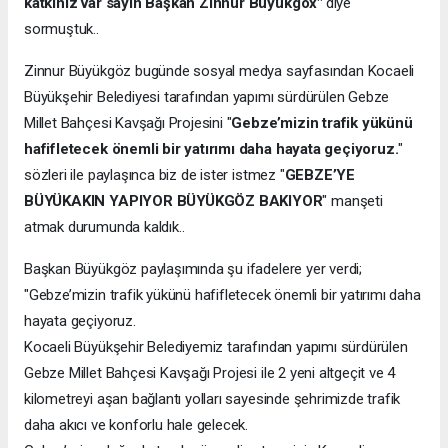
katkınız var sayın Başkan Zinnur Büyükgöx"
diye
sormuştuk..
Zinnur Büyükgöz bugünde sosyal medya sayfasından Kocaeli
Büyükşehir Belediyesi tarafından yapımı sürdürülen Gebze
Millet Bahçesi Kavşağı Projesini "
Gebze’mizin trafik yükünü
hafifletecek önemli bir yatırımı daha hayata geçiyoruz.
"
sözleri ile paylaşınca biz de ister istmez "
GEBZE’YE
BÜYÜKAKIN YAPIYOR BÜYÜKGÖZ BAKIYOR
" manşeti
atmak durumunda kaldık..
Başkan Büyükgöz paylaşımında şu ifadelere yer verdi;
"Gebze’mizin trafik yükünü hafifletecek önemli bir yatırımı daha
hayata geçiyoruz.
Kocaeli Büyükşehir Belediyemiz tarafından yapımı sürdürülen
Gebze Millet Bahçesi Kavşağı Projesi ile 2 yeni altgeçit ve 4
kilometreyi aşan bağlantı yolları sayesinde şehrimizde trafik
daha akıcı ve konforlu hale gelecek.