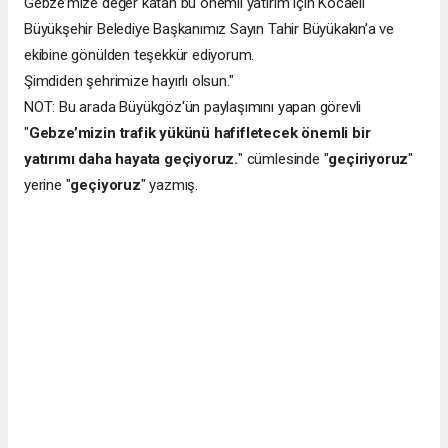
Gebze’mize değer katan bu önemli yatırım için Kocaeli
Büyükşehir Belediye Başkanımız Sayın Tahir Büyükakın’a ve
ekibine gönülden teşekkür ediyorum.
Şimdiden şehrimize hayırlı olsun."
NOT: Bu arada Büyükgöz'ün paylaşımını yapan görevli
"
Gebze’mizin trafik yükünü hafifletecek önemli bir
yatırımı daha hayata geçiyoruz.
" cümlesinde "
geçiriyoruz
"
yerine "
geçiyoruz
" yazmış.