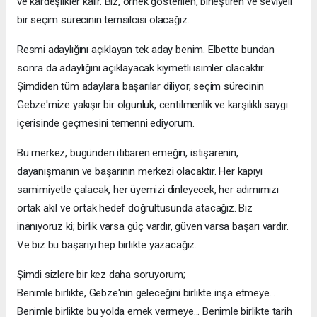
ve kardeşlikler kalır. Biz, örnek gösterilen, birleştiren ve seviyeli
bir seçim sürecinin temsilcisi olacağız.
Resmi adaylığını açıklayan tek aday benim. Elbette bundan
sonra da adaylığını açıklayacak kıymetli isimler olacaktır.
Şimdiden tüm adaylara başarılar diliyor, seçim sürecinin
Gebze'mize yakışır bir olgunluk, centilmenlik ve karşılıklı saygı
içerisinde geçmesini temenni ediyorum.
Bu merkez, bugünden itibaren emeğin, istişarenin,
dayanışmanın ve başarının merkezi olacaktır. Her kapıyı
samimiyetle çalacak, her üyemizi dinleyecek, her adımımızı
ortak akıl ve ortak hedef doğrultusunda atacağız. Biz
inanıyoruz ki; birlik varsa güç vardır, güven varsa başarı vardır.
Ve biz bu başarıyı hep birlikte yazacağız.
Şimdi sizlere bir kez daha soruyorum;
Benimle birlikte, Gebze'nin geleceğini birlikte inşa etmeye...
Benimle birlikte bu yolda emek vermeye... Benimle birlikte tarih