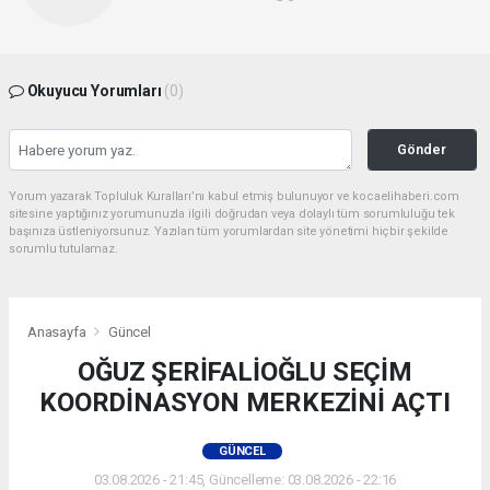
Okuyucu Yorumları
(0)
Gönder
Yorum yazarak Topluluk Kuralları’nı kabul etmiş bulunuyor ve kocaelihaberi.com
sitesine yaptığınız yorumunuzla ilgili doğrudan veya dolaylı tüm sorumluluğu tek
başınıza üstleniyorsunuz. Yazılan tüm yorumlardan site yönetimi hiçbir şekilde
sorumlu tutulamaz.
Anasayfa
Güncel
OĞUZ ŞERİFALİOĞLU SEÇİM
KOORDİNASYON MERKEZİNİ AÇTI
GÜNCEL
03.08.2026 - 21:45, Güncelleme: 03.08.2026 - 22:16