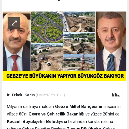
Erkek
|
Kadın
(Haberi Sesli Oku)
Milyonlarca liraya malolan
Gebze Millet Bahçesinin
inşasının,
yüzde 80'ni
Çevre ve Şehircilik Bakanlığı
ve yüzde 20'sini de
Kocaeli Büyükşehir Belediyesi
tarafından karşılamasına