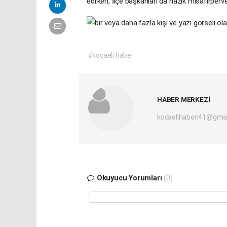
edrken, İlçe başkanları da nazik misafirperver
#kocaeli haber
HABER MERKEZİ
kocaelihaberi41@gma
Okuyucu Yorumları
(0)