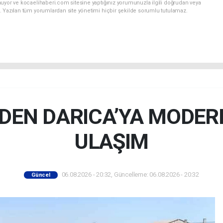
nuyor ve kocaelihaberi.com sitesine yaptığınız yorumunuzla ilgili doğrudan veya
. Yazılan tüm yorumlardan site yönetimi hiçbir şekilde sorumlu tutulamaz.
DEN DARICA’YA MODER
ULAŞIM
06.08.2026 - 20:32, Güncelleme: 06.08.2026 - 20:32
Güncel