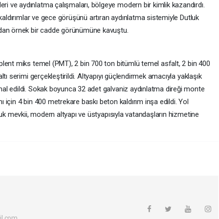
 ve aydınlatma çalışmaları, bölgeye modern bir kimlik kazandırdı.
 kaldırımlar ve gece görüşünü artıran aydınlatma sistemiyle Dutluk
ıdan örnek bir cadde görünümüne kavuştu.
lent miks temel (PMT), 2 bin 700 ton bitümlü temel asfalt, 2 bin 400
tı serimi gerçekleştirildi. Altyapıyı güçlendirmek amacıyla yaklaşık
al edildi. Sokak boyunca 32 adet galvaniz aydınlatma direği monte
mı için 4 bin 400 metrekare baskı beton kaldırım inşa edildi. Yol
luk mevkii, modern altyapı ve üstyapısıyla vatandaşların hizmetine
il.com