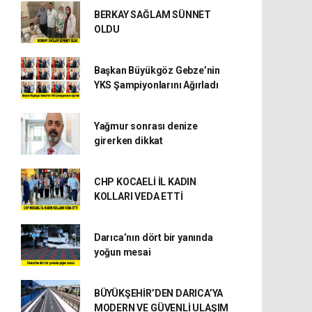
BERKAY SAĞLAM SÜNNET
OLDU
Başkan Büyükgöz Gebze’nin
YKS Şampiyonlarını Ağırladı
Yağmur sonrası denize
girerken dikkat
CHP KOCAELİ İL KADIN
KOLLARI VEDA ETTİ
Darıca’nın dört bir yanında
yoğun mesai
BÜYÜKŞEHİR’DEN DARICA’YA
MODERN VE GÜVENLİ ULAŞIM