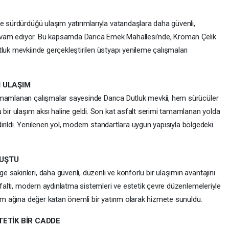
e sürdürdüğü ulaşım yatırımlarıyla vatandaşlara daha güvenli,
vam ediyor. Bu kapsamda Darıca Emek Mahallesi’nde, Kroman Çelik
luk mevkiinde gerçekleştirilen üstyapı yenileme çalışmaları
 ULAŞIM
amamlanan çalışmalar sayesinde Darıca Dutluk mevkii, hem sürücüler
 bir ulaşım aksı haline geldi. Son kat asfalt serimi tamamlanan yolda
ndirildi. Yenilenen yol, modern standartlara uygun yapısıyla bölgedeki
UŞTU
sakinleri, daha güvenli, düzenli ve konforlu bir ulaşımın avantajını
asfaltı, modern aydınlatma sistemleri ve estetik çevre düzenlemeleriyle
şım ağına değer katan önemli bir yatırım olarak hizmete sunuldu.
TETİK BİR CADDE