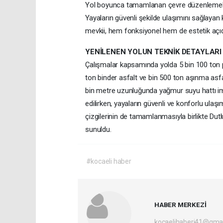
Yol boyunca tamamlanan çevre düzenlemeleri
Yayaların güvenli şekilde ulaşımını sağlayan
mevkii, hem fonksiyonel hem de estetik aç
YENİLENEN YOLUN TEKNİK DETAYLARI
Çalışmalar kapsamında yolda 5 bin 100 ton p
ton binder asfalt ve bin 500 ton aşınma asfal
bin metre uzunluğunda yağmur suyu hattı im
edilirken, yayaların güvenli ve konforlu ulaşı
çizgilerinin de tamamlanmasıyla birlikte Dut
sunuldu.
#kocaeli haber
HABER MERKEZİ
kocaelihaberi41@gma