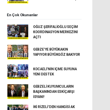
En Çok Okunanlar
OĞUZ ŞERİFALİOĞLU SEÇİM
KOORDİNASYON MERKEZİNİ
AÇTI
GEBZE’YE BÜYÜKAKIN
YAPIYOR BÜYÜKGÖZ BAKIYOR
KOCAELİ’NİN İÇME SUYUNA
YENİ DESTEK
GEBZELİ KUYUMCULARIN
BAŞKANINDAN ESKİÇARŞI
İSYANI!
İKİ RİZELİ’DEN HANGİSİ AK