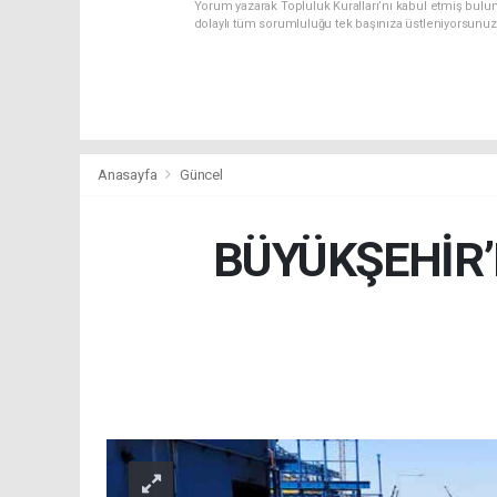
Yorum yazarak Topluluk Kuralları’nı kabul etmiş bulu
dolaylı tüm sorumluluğu tek başınıza üstleniyorsunuz
Anasayfa
Güncel
BÜYÜKŞEHİR’