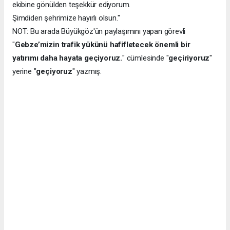
ekibine gönülden teşekkür ediyorum.
Şimdiden şehrimize hayırlı olsun."
NOT: Bu arada Büyükgöz'ün paylaşımını yapan görevli
"
Gebze’mizin trafik yükünü hafifletecek önemli bir
yatırımı daha hayata geçiyoruz.
" cümlesinde "
geçiriyoruz
"
yerine "
geçiyoruz
" yazmış.