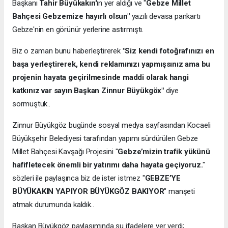
Başkanı
Tahir Büyükakın'
ın yer aldığı ve "
Gebze Millet
Bahçesi Gebzemize hayırlı olsun"
yazılı devasa pankartı
Gebze'nin en görünür yerlerine astırmıştı.
Biz o zaman bunu haberleştirerek
"Siz kendi fotoğrafınızı en
başa yerleştirerek, kendi reklamınızı yapmışsınız ama bu
projenin hayata geçirilmesinde maddi olarak hangi
katkınız var sayın Başkan Zinnur Büyükgöx"
diye
sormuştuk..
Zinnur Büyükgöz bugünde sosyal medya sayfasından Kocaeli
Büyükşehir Belediyesi tarafından yapımı sürdürülen Gebze
Millet Bahçesi Kavşağı Projesini "
Gebze’mizin trafik yükünü
hafifletecek önemli bir yatırımı daha hayata geçiyoruz.
"
sözleri ile paylaşınca biz de ister istmez "
GEBZE’YE
BÜYÜKAKIN YAPIYOR BÜYÜKGÖZ BAKIYOR
" manşeti
atmak durumunda kaldık..
Başkan Büyükgöz paylaşımında şu ifadelere yer verdi;