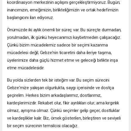
koordinasyon merkezinin açılışını gerçekleştirmiyoruz. Bugün;
inancımızın, emeğimizin, birlikteliğimizin ve ortak hedefimizin
başlangıcını ilan ediyoruz.
Önümüzde iki aylık önemli bir süreç var. Bu süreçte durmadan,
yorulmadan, ilk günkü heyecanımızı kaybetmeden çalışacağız.
Çünkü bizim mücadelemiz sadece bir seçimi kazanma
mücadelesi değil; Gebze'nin ticaretini daha ileriye taşıma,
üyelerimize daha güçlü hizmet etme ve geleceği birlikte inşa
etme mücadelesidir.
Bu yolda sizlerden tek bir isteğim var. Bu seçim sürecini
Gebze'mize yakışan olgunlukta, saygı içerisinde ve dostça
geçirelim. Herkes bizim arkadaşlarımız, dostlarımız,
kardeşlerimizdir. Rekabet olur, fikir ayrılıkları olur; ama kırgınlık
olmaz, ayrışma olmaz. Çünkü seçimler gelip geçer, dostluklar
ve kardeşlikler kalır. Biz, örnek gösterilen, birleştiren ve seviyeli
bir seçim sürecinin temsilcisi olacağız.