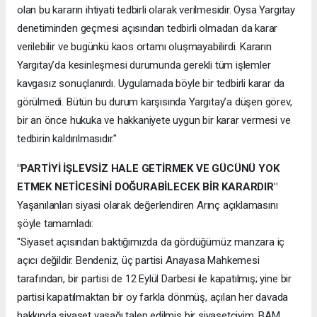
olan bu kararın ihtiyati tedbirli olarak verilmesidir. Oysa Yargıtay
denetiminden geçmesi açısından tedbirli olmadan da karar
verilebilir ve bugünkü kaos ortamı oluşmayabilirdi. Kararın
Yargıtay’da kesinleşmesi durumunda gerekli tüm işlemler
kavgasız sonuçlanırdı. Uygulamada böyle bir tedbirli karar da
görülmedi. Bütün bu durum karşısında Yargıtay’a düşen görev,
bir an önce hukuka ve hakkaniyete uygun bir karar vermesi ve
tedbirin kaldırılmasıdır."
"PARTİYİ İŞLEVSİZ HALE GETİRMEK VE GÜCÜNÜ YOK
ETMEK NETİCESİNİ DOĞURABİLECEK BİR KARARDIR"
Yaşanılanları siyasi olarak değerlendiren Arınç açıklamasını
şöyle tamamladı:
"Siyaset açısından baktığımızda da gördüğümüz manzara iç
açıcı değildir. Bendeniz, üç partisi Anayasa Mahkemesi
tarafından, bir partisi de 12 Eylül Darbesi ile kapatılmış; yine bir
partisi kapatılmaktan bir oy farkla dönmüş, açılan her davada
hakkında siyaset yasağı talep edilmiş bir siyasetçiyim. BAM