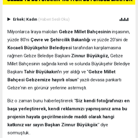
Erkek
|
Kadın
(Haberi Sesli Oku)
Milyonlarca liraya malolan
Gebze Millet Bahçesinin
inşasının,
yüzde 80'ni
Çevre ve Şehircilik Bakanlığı
ve yüzde 20'sini de
Kocaeli Büyükşehir Belediyesi
tarafından karşılamasına
rağmen Gebze Belediye Başkanı
Zinnur Büyükgöz,
Gebze
Millet Bahçesinin sağında kendi ve solunda Büyükşehir Belediye
Başkanı
Tahir Büyükakın'
ın yer aldığı ve "
Gebze Millet
Bahçesi Gebzemize hayırlı olsun"
yazılı devasa pankartı
Gebze'nin en görünür yerlerine astırmıştı.
Biz o zaman bunu haberleştirerek
"Siz kendi fotoğrafınızı en
başa yerleştirerek, kendi reklamınızı yapmışsınız ama bu
projenin hayata geçirilmesinde maddi olarak hangi
katkınız var sayın Başkan Zinnur Büyükgöx"
diye
sormuştuk..