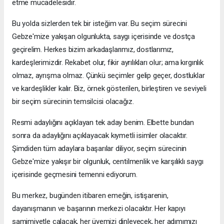
etme mücadelesidir.
Bu yolda sizlerden tek bir isteğim var. Bu seçim sürecini
Gebze'mize yakışan olgunlukta, saygı içerisinde ve dostça
geçirelim. Herkes bizim arkadaşlarımız, dostlarımız,
kardeşlerimizdir. Rekabet olur, fikir ayrılıkları olur; ama kırgınlık
olmaz, ayrışma olmaz. Çünkü seçimler gelip geçer, dostluklar
ve kardeşlikler kalır. Biz, örnek gösterilen, birleştiren ve seviyeli
bir seçim sürecinin temsilcisi olacağız.
Resmi adaylığını açıklayan tek aday benim. Elbette bundan
sonra da adaylığını açıklayacak kıymetli isimler olacaktır.
Şimdiden tüm adaylara başarılar diliyor, seçim sürecinin
Gebze'mize yakışır bir olgunluk, centilmenlik ve karşılıklı saygı
içerisinde geçmesini temenni ediyorum.
Bu merkez, bugünden itibaren emeğin, istişarenin,
dayanışmanın ve başarının merkezi olacaktır. Her kapıyı
samimiyetle çalacak, her üyemizi dinleyecek, her adımımızı