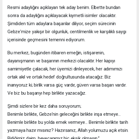
Resmi adaylığını açıklayan tek aday benim. Elbette bundan
sonra da adaylığını açıklayacak kıymetli isimler olacaktır.
Şimdiden tüm adaylara başarılar diliyor, seçim sürecinin
Gebze'mize yakışır bir olgunluk, centilmenlik ve karşılıklı saygı
içerisinde geçmesini temenni ediyorum.
Bu merkez, bugünden itibaren emeğin, istişarenin,
dayanışmanın ve başarının merkezi olacaktır. Her kapıyı
samimiyetle çalacak, her üyemizi dinleyecek, her adımımızı
ortak akıl ve ortak hedef doğrultusunda atacağız. Biz
inanıyoruz ki; birlik varsa güç vardır, güven varsa başarı vardır.
Ve biz bu başarıyı hep birlikte yazacağız.
Şimdi sizlere bir kez daha soruyorum;
Benimle birlikte, Gebze'nin geleceğini birlikte inşa etmeye...
Benimle birlikte bu yolda emek vermeye... Benimle birlikte tarih
yazmaya hazır mısınız? Hazırsanız, Allah yolumuzu açık etsin.
Birliğimiz daim, heyecanımız hiç eksik olmasın.”