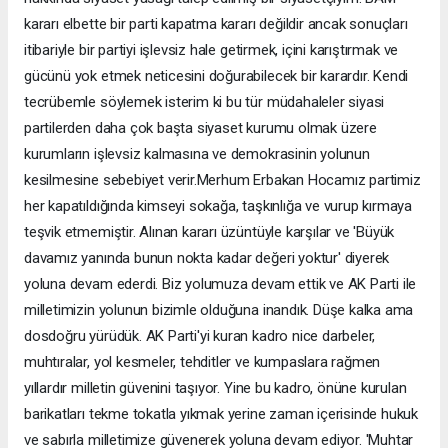
kararı elbette bir parti kapatma kararı değildir ancak sonuçları
itibariyle bir partiyi işlevsiz hale getirmek, içini karıştırmak ve
gücünü yok etmek neticesini doğurabilecek bir karardır. Kendi
tecrübemle söylemek isterim ki bu tür müdahaleler siyasi
partilerden daha çok başta siyaset kurumu olmak üzere
kurumların işlevsiz kalmasına ve demokrasinin yolunun
kesilmesine sebebiyet verir.Merhum Erbakan Hocamız partimiz
her kapatıldığında kimseyi sokağa, taşkınlığa ve vurup kırmaya
teşvik etmemiştir. Alınan kararı üzüntüyle karşılar ve 'Büyük
davamız yanında bunun nokta kadar değeri yoktur' diyerek
yoluna devam ederdi. Biz yolumuza devam ettik ve AK Parti ile
milletimizin yolunun bizimle olduğuna inandık. Düşe kalka ama
dosdoğru yürüdük. AK Parti'yi kuran kadro nice darbeler,
muhtıralar, yol kesmeler, tehditler ve kumpaslara rağmen
yıllardır milletin güvenini taşıyor. Yine bu kadro, önüne kurulan
barikatları tekme tokatla yıkmak yerine zaman içerisinde hukuk
ve sabırla milletimize güvenerek yoluna devam ediyor. 'Muhtar