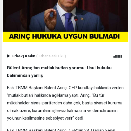
Erkek
|
Kadın
(Haberi Sesli Oku)
Bülent Arınç'tan mutlak butlan yorumu: Usul hukuku
bakımından yanlış
Eski TBMM Başkanı Bülent Arınç, CHP kurultayı hakkında verilen
'mutlak butlan' hakkında açıklama yaptı. Arınç, "Bu tür
müdahaleler siyasi partilerden daha çok, başta siyaset kurumu
olmak üzere, kurumların işlevsiz kalmasına ve demokrasinin
yolunun kesilmesine sebebiyet verir” dedi.
Eski TBMM Başkanı Bülent Arınç, CHP'nin 38. Olağan Genel