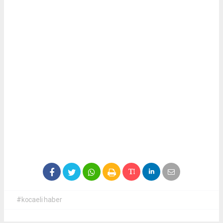
#kocaeli haber