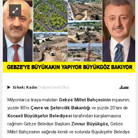
Erkek
|
Kadın
(Haberi Sesli Oku)
Milyonlarca liraya malolan
Gebze Millet Bahçesinin
inşasının,
yüzde 80'ni
Çevre ve Şehircilik Bakanlığı
ve yüzde 20'sini de
Kocaeli Büyükşehir Belediyesi
tarafından karşılamasına
rağmen Gebze Belediye Başkanı
Zinnur Büyükgöz,
Gebze
Millet Bahçesinin sağında kendi ve solunda Büyükşehir Belediye