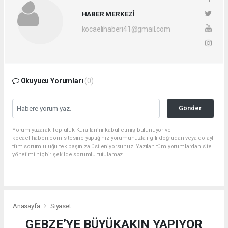
HABER MERKEZİ
kocaelihaberi41@gmail.com
Okuyucu Yorumları
(0)
Gönder
Yorum yazarak Topluluk Kuralları’nı kabul etmiş bulunuyor ve
kocaelihaberi.com sitesine yaptığınız yorumunuzla ilgili doğrudan veya dolaylı
tüm sorumluluğu tek başınıza üstleniyorsunuz. Yazılan tüm yorumlardan site
yönetimi hiçbir şekilde sorumlu tutulamaz.
Anasayfa
Siyaset
GEBZE’YE BÜYÜKAKIN YAPIYOR