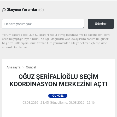
Okuyucu Yorumları
(0)
Gönder
Yorum yazarak Topluluk Kuralları’nı kabul etmiş bulunuyor ve kocaelihaberi.com
sitesine yaptığınız yorumunuzla ilgili doğrudan veya dolaylı tüm sorumluluğu tek
başınıza üstleniyorsunuz. Yazılan tüm yorumlardan site yönetimi hiçbir şekilde
sorumlu tutulamaz.
Anasayfa
Güncel
OĞUZ ŞERİFALİOĞLU SEÇİM
KOORDİNASYON MERKEZİNİ AÇTI
GÜNCEL
03.08.2026 - 21:45, Güncelleme: 03.08.2026 - 22:16