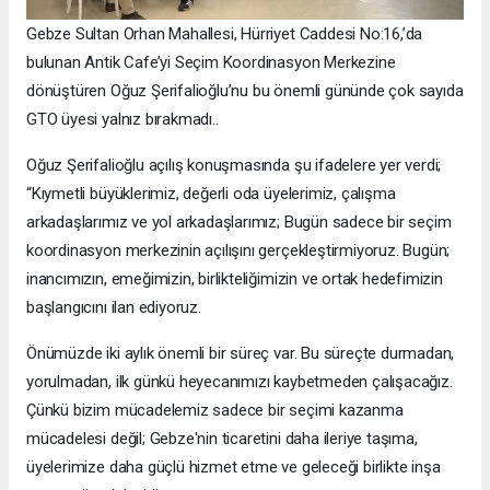
Gebze Sultan Orhan Mahallesi, Hürriyet Caddesi No:16,’da
bulunan Antik Cafe’yi Seçim Koordinasyon Merkezine
dönüştüren Oğuz Şerifalioğlu’nu bu önemli gününde çok sayıda
GTO üyesi yalnız bırakmadı..
Oğuz Şerifalioğlu açılış konuşmasında şu ifadelere yer verdi;
“Kıymetli büyüklerimiz, değerli oda üyelerimiz, çalışma
arkadaşlarımız ve yol arkadaşlarımız; Bugün sadece bir seçim
koordinasyon merkezinin açılışını gerçekleştirmiyoruz. Bugün;
inancımızın, emeğimizin, birlikteliğimizin ve ortak hedefimizin
başlangıcını ilan ediyoruz.
Önümüzde iki aylık önemli bir süreç var. Bu süreçte durmadan,
yorulmadan, ilk günkü heyecanımızı kaybetmeden çalışacağız.
Çünkü bizim mücadelemiz sadece bir seçimi kazanma
mücadelesi değil; Gebze'nin ticaretini daha ileriye taşıma,
üyelerimize daha güçlü hizmet etme ve geleceği birlikte inşa