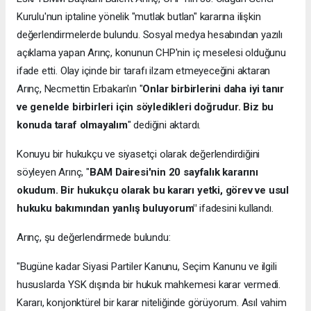
Kurulu'nun iptaline yönelik "mutlak butlan" kararına ilişkin
değerlendirmelerde bulundu. Sosyal medya hesabından yazılı
açıklama yapan Arınç, konunun CHP'nin iç meselesi olduğunu
ifade etti. Olay içinde bir tarafı ilzam etmeyeceğini aktaran
Arınç, Necmettin Erbakan'ın "
Onlar birbirlerini daha iyi tanır
ve genelde birbirleri için söyledikleri doğrudur. Biz bu
konuda taraf olmayalım
" dediğini aktardı.
Konuyu bir hukukçu ve siyasetçi olarak değerlendirdiğini
söyleyen Arınç, "
BAM Dairesi'nin 20 sayfalık kararını
okudum. Bir hukukçu olarak bu kararı yetki, görev ve usul
hukuku bakımından yanlış buluyorum"
ifadesini kullandı.
Arınç, şu değerlendirmede bulundu:
"Bugüne kadar Siyasi Partiler Kanunu, Seçim Kanunu ve ilgili
hususlarda YSK dışında bir hukuk mahkemesi karar vermedi.
Kararı, konjonktürel bir karar niteliğinde görüyorum. Asıl vahim