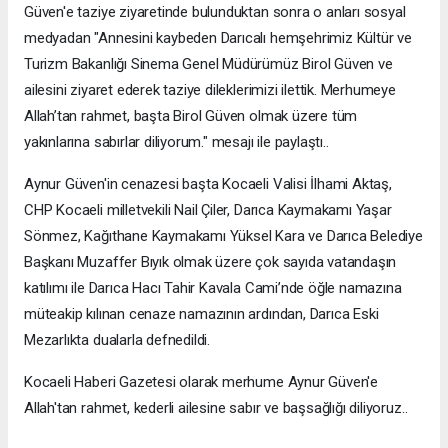
Güven'e taziye ziyaretinde bulunduktan sonra o anları sosyal
medyadan "Annesini kaybeden Darıcalı hemşehrimiz Kültür ve
Turizm Bakanlığı Sinema Genel Müdürümüz Birol Güven ve
ailesini ziyaret ederek taziye dileklerimizi ilettik. Merhumeye
Allah’tan rahmet, başta Birol Güven olmak üzere tüm
yakınlarına sabırlar diliyorum." mesajı ile paylaştı..
Aynur Güven'in cenazesi başta Kocaeli Valisi İlhami Aktaş,
CHP Kocaeli milletvekili Nail Çiler, Darıca Kaymakamı Yaşar
Sönmez, Kağıthane Kaymakamı Yüksel Kara ve Darıca Belediye
Başkanı Muzaffer Bıyık olmak üzere çok sayıda vatandaşın
katılımı ile Darıca Hacı Tahir Kavala Cami’nde öğle namazına
müteakip kılınan cenaze namazının ardından, Darıca Eski
Mezarlıkta dualarla defnedildi.
Kocaeli Haberi Gazetesi olarak merhume Aynur Güven'e
Allah'tan rahmet, kederli ailesine sabır ve başsağlığı diliyoruz..