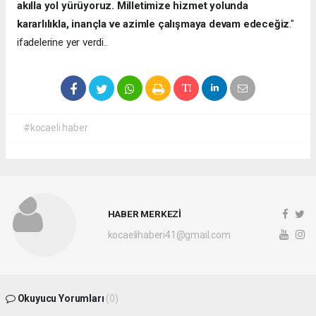
akılla yol yürüyoruz. Milletimize hizmet yolunda
kararlılıkla, inançla ve azimle çalışmaya devam edeceğiz
."
ifadelerine yer verdi..
#kocaeli haber
HABER MERKEZİ
kocaelihaberi41@gmail.com
Okuyucu Yorumları
(0)