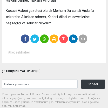
Mekânı cennet, makamı Ali olsun"
Kocaeli Haberi gazetesi olarak Merhum Dursunali Arslan'a
tekrardan Allah’tan rahmet, Kederli Ailesi ve sevenlerine
başsağlığı ve sabırlar diliyoruz.
#kocaeli haber
Okuyucu Yorumları
(0)
Gönder
Yorum yazarak Topluluk Kuralları’nı kabul etmiş bulunuyor ve kocaelihaberi.com
sitesine yaptığınız yorumunuzla ilgili doğrudan veya dolaylı tüm sorumluluğu tek
başınıza üstleniyorsunuz. Yazılan tüm yorumlardan site yönetimi hiçbir şekilde
sorumlu tutulamaz.