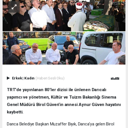
Erkek
|
Kadın
(Haberi Sesli Oku)
TRT'de yayınlanan 80'ler dizisi ile ünlenen Darıcalı
yapımcı ve yönetmen, Kültür ve Tuizm Bakanlığı Sinema
Genel Müdürü Birol Güven’in annesi Aynur Güven hayatını
kaybetti.
Darıca Belediye Başkan Muzaffer Bıyık, Darıca'ya gelen Birol