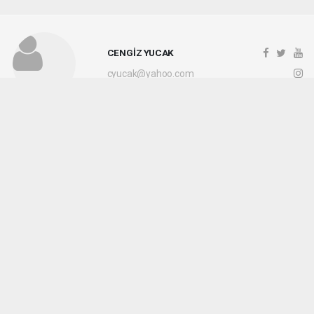
CENGİZ YUCAK
cyucak@yahoo.com
Okuyucu Yorumları
(0)
Gönder
Yorum yazarak Topluluk Kuralları’nı kabul etmiş bulunuyor ve kocaelihaberi.com
sitesine yaptığınız yorumunuzla ilgili doğrudan veya dolaylı tüm sorumluluğu tek
başınıza üstleniyorsunuz. Yazılan tüm yorumlardan site yönetimi hiçbir şekilde
sorumlu tutulamaz.