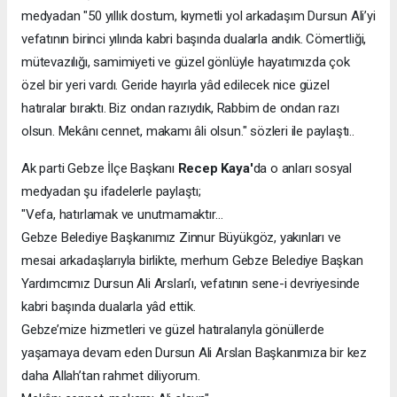
medyadan "50 yıllık dostum, kıymetli yol arkadaşım Dursun Ali’yi
vefatının birinci yılında kabri başında dualarla andık. Cömertliği,
mütevazılığı, samimiyeti ve güzel gönlüyle hayatımızda çok
özel bir yeri vardı. Geride hayırla yâd edilecek nice güzel
hatıralar bıraktı. Biz ondan razıydık, Rabbim de ondan razı
olsun. Mekânı cennet, makamı âli olsun." sözleri ile paylaştı..
Ak parti Gebze İlçe Başkanı
Recep Kaya'
da o anları sosyal
medyadan şu ifadelerle paylaştı;
"Vefa, hatırlamak ve unutmamaktır…
Gebze Belediye Başkanımız Zinnur Büyükgöz, yakınları ve
mesai arkadaşlarıyla birlikte, merhum Gebze Belediye Başkan
Yardımcımız Dursun Ali Arslan’ı, vefatının sene-i devriyesinde
kabri başında dualarla yâd ettik.
Gebze’mize hizmetleri ve güzel hatıralarıyla gönüllerde
yaşamaya devam eden Dursun Ali Arslan Başkanımıza bir kez
daha Allah’tan rahmet diliyorum.