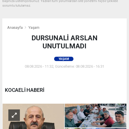
başınıza üstleniyorsunuz. Yazılan tüm yorumlardan site yönetimi hiçbir şekilde
sorumlu tutulamaz.
Anasayfa
Yaşam
DURSUNALİ ARSLAN
UNUTULMADI
YAŞAM
08.08.2026 - 11:32, Güncelleme: 08.08.2026 - 16:31
KOCAELİ HABERİ