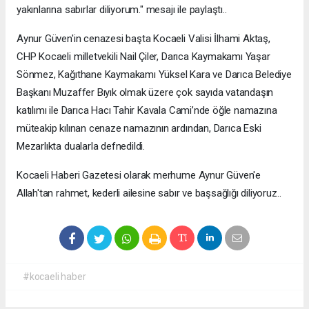
yakınlarına sabırlar diliyorum." mesajı ile paylaştı..
Aynur Güven'in cenazesi başta Kocaeli Valisi İlhami Aktaş,
CHP Kocaeli milletvekili Nail Çiler, Darıca Kaymakamı Yaşar
Sönmez, Kağıthane Kaymakamı Yüksel Kara ve Darıca Belediye
Başkanı Muzaffer Bıyık olmak üzere çok sayıda vatandaşın
katılımı ile Darıca Hacı Tahir Kavala Cami’nde öğle namazına
müteakip kılınan cenaze namazının ardından, Darıca Eski
Mezarlıkta dualarla defnedildi.
Kocaeli Haberi Gazetesi olarak merhume Aynur Güven'e
Allah'tan rahmet, kederli ailesine sabır ve başsağlığı diliyoruz..
#kocaeli haber