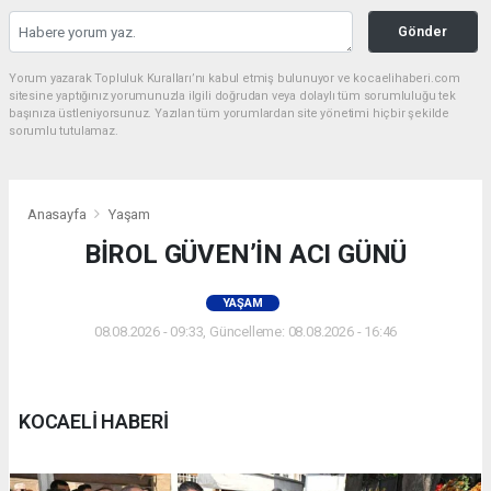
Gönder
Yorum yazarak Topluluk Kuralları’nı kabul etmiş bulunuyor ve kocaelihaberi.com
sitesine yaptığınız yorumunuzla ilgili doğrudan veya dolaylı tüm sorumluluğu tek
başınıza üstleniyorsunuz. Yazılan tüm yorumlardan site yönetimi hiçbir şekilde
sorumlu tutulamaz.
Anasayfa
Yaşam
BİROL GÜVEN’İN ACI GÜNÜ
YAŞAM
08.08.2026 - 09:33, Güncelleme: 08.08.2026 - 16:46
KOCAELİ HABERİ