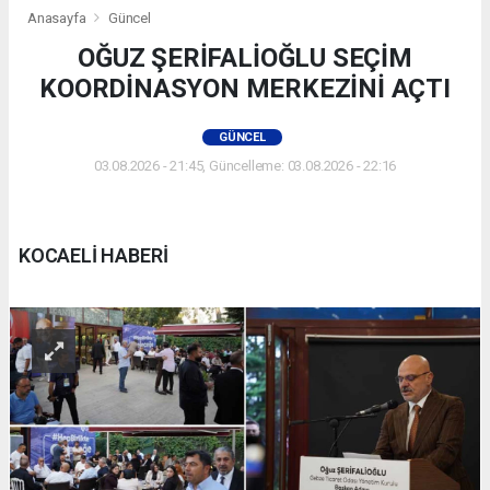
Anasayfa
Güncel
OĞUZ ŞERİFALİOĞLU SEÇİM
KOORDİNASYON MERKEZİNİ AÇTI
GÜNCEL
03.08.2026 - 21:45, Güncelleme: 03.08.2026 - 22:16
KOCAELİ HABERİ