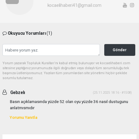
kocaelihaberi41@gmail.com
Okuyucu Yorumları
(1)
Gönder
Yorum yazarak Topluluk Kuralları’nı kabul etmiş bulunuyor ve kocaelihaberi.com
sitesine yaptığınız yorumunuzla ilgili doğrudan veya dolaylı tüm sorumluluğu tek
başınıza üstleniyorsunuz. Yazılan tüm yorumlardan site yönetimi hiçbir şekilde
sorumlu tutulamaz.
Gebzelı
(25.11.2025 18:16 - #1508)
Basın açıklamasında yüzde 52 olan oyu yüzde 36 nasıl dustugunu
anlatmısmıdır
Yorumu Yanıtla