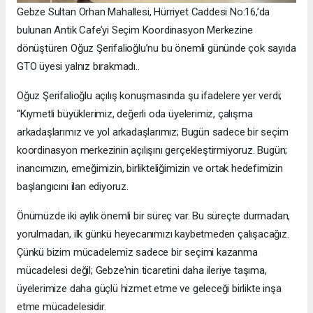
Gebze Sultan Orhan Mahallesi, Hürriyet Caddesi No:16,’da
bulunan Antik Cafe’yi Seçim Koordinasyon Merkezine
dönüştüren Oğuz Şerifalioğlu’nu bu önemli gününde çok sayıda
GTO üyesi yalnız bırakmadı..
Oğuz Şerifalioğlu açılış konuşmasında şu ifadelere yer verdi;
“Kıymetli büyüklerimiz, değerli oda üyelerimiz, çalışma
arkadaşlarımız ve yol arkadaşlarımız; Bugün sadece bir seçim
koordinasyon merkezinin açılışını gerçekleştirmiyoruz. Bugün;
inancımızın, emeğimizin, birlikteliğimizin ve ortak hedefimizin
başlangıcını ilan ediyoruz.
Önümüzde iki aylık önemli bir süreç var. Bu süreçte durmadan,
yorulmadan, ilk günkü heyecanımızı kaybetmeden çalışacağız.
Çünkü bizim mücadelemiz sadece bir seçimi kazanma
mücadelesi değil; Gebze'nin ticaretini daha ileriye taşıma,
üyelerimize daha güçlü hizmet etme ve geleceği birlikte inşa
etme mücadelesidir.