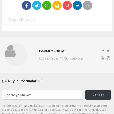
#kocaeli haberleri
HABER MERKEZİ
kocaelihaberi41@gmail.com
Okuyucu Yorumları
(0)
Gönder
Yorum yazarak Topluluk Kuralları’nı kabul etmiş bulunuyor ve kocaelihaberi.com
sitesine yaptığınız yorumunuzla ilgili doğrudan veya dolaylı tüm sorumluluğu tek
başınıza üstleniyorsunuz. Yazılan tüm yorumlardan site yönetimi hiçbir şekilde