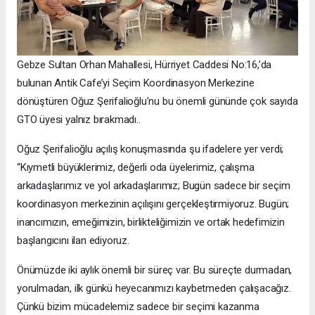
Gebze Sultan Orhan Mahallesi, Hürriyet Caddesi No:16,’da
bulunan Antik Cafe’yi Seçim Koordinasyon Merkezine
dönüştüren Oğuz Şerifalioğlu’nu bu önemli gününde çok sayıda
GTO üyesi yalnız bırakmadı..
Oğuz Şerifalioğlu açılış konuşmasında şu ifadelere yer verdi;
“Kıymetli büyüklerimiz, değerli oda üyelerimiz, çalışma
arkadaşlarımız ve yol arkadaşlarımız; Bugün sadece bir seçim
koordinasyon merkezinin açılışını gerçekleştirmiyoruz. Bugün;
inancımızın, emeğimizin, birlikteliğimizin ve ortak hedefimizin
başlangıcını ilan ediyoruz.
Önümüzde iki aylık önemli bir süreç var. Bu süreçte durmadan,
yorulmadan, ilk günkü heyecanımızı kaybetmeden çalışacağız.
Çünkü bizim mücadelemiz sadece bir seçimi kazanma