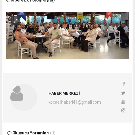
Habere Ek Fotoğraf(lar)
HABER MERKEZİ
kocaelihaberi41@gmail.com
Okuyucu Yorumları
(0)