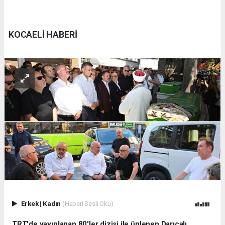
KOCAELİ HABERİ
Erkek
|
Kadın
(Haberi Sesli Oku)
TRT'de yayınlanan 80'ler dizisi ile ünlenen Darıcalı