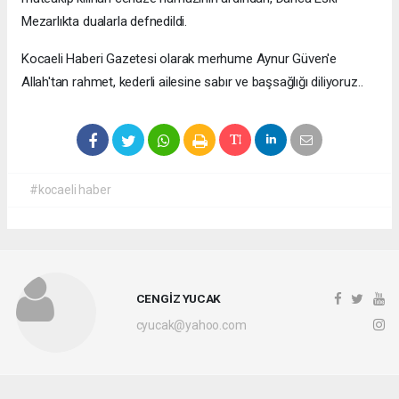
Mezarlıkta dualarla defnedildi.
Kocaeli Haberi Gazetesi olarak merhume Aynur Güven'e
Allah'tan rahmet, kederli ailesine sabır ve başsağlığı diliyoruz..
#kocaeli haber
CENGİZ YUCAK
cyucak@yahoo.com