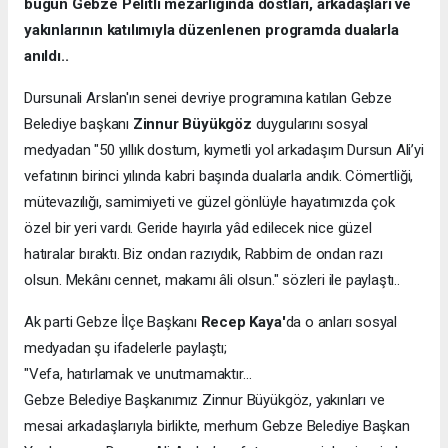
bugün Gebze Pelitli mezarlığında dostları, arkadaşları ve
yakınlarının katılımıyla düzenlenen programda dualarla
anıldı..
Dursunali Arslan'ın senei devriye programına katılan Gebze
Belediye başkanı
Zinnur Büyükgöz
duygularını sosyal
medyadan "50 yıllık dostum, kıymetli yol arkadaşım Dursun Ali’yi
vefatının birinci yılında kabri başında dualarla andık. Cömertliği,
mütevazılığı, samimiyeti ve güzel gönlüyle hayatımızda çok
özel bir yeri vardı. Geride hayırla yâd edilecek nice güzel
hatıralar bıraktı. Biz ondan razıydık, Rabbim de ondan razı
olsun. Mekânı cennet, makamı âli olsun." sözleri ile paylaştı..
Ak parti Gebze İlçe Başkanı
Recep Kaya'
da o anları sosyal
medyadan şu ifadelerle paylaştı;
"Vefa, hatırlamak ve unutmamaktır…
Gebze Belediye Başkanımız Zinnur Büyükgöz, yakınları ve
mesai arkadaşlarıyla birlikte, merhum Gebze Belediye Başkan