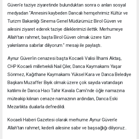
Güven'e taziye ziyaretinde bulunduktan sonra o anları sosyal
medyadan "Annesini kaybeden Darıcalı hemşehrimiz Kültür ve
Turizm Bakanlığı Sinema Genel Müdürümüz Birol Güven ve
ailesini ziyaret ederek taziye dileklerimizi ilettik. Merhumeye
Allah’tan rahmet, başta Birol Güven olmak üzere tüm
yakınlarına sabırlar diliyorum." mesajı ile paylaştı..
Aynur Güven'in cenazesi başta Kocaeli Valisi İlhami Aktaş,
CHP Kocaeli milletvekili Nail Çiler, Darıca Kaymakamı Yaşar
Sönmez, Kağıthane Kaymakamı Yüksel Kara ve Darıca Belediye
Başkanı Muzaffer Bıyık olmak üzere çok sayıda vatandaşın
katılımı ile Darıca Hacı Tahir Kavala Cami’nde öğle namazına
müteakip kılınan cenaze namazının ardından, Darıca Eski
Mezarlıkta dualarla defnedildi.
Kocaeli Haberi Gazetesi olarak merhume Aynur Güven'e
Allah'tan rahmet, kederli ailesine sabır ve başsağlığı diliyoruz..