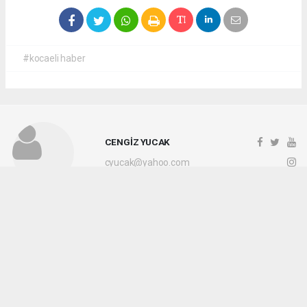
#kocaeli haber
CENGİZ YUCAK
cyucak@yahoo.com
Okuyucu Yorumları
(0)
Gönder
Yorum yazarak Topluluk Kuralları’nı kabul etmiş bulunuyor ve kocaelihaberi.com
sitesine yaptığınız yorumunuzla ilgili doğrudan veya dolaylı tüm sorumluluğu tek