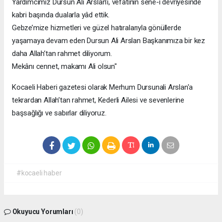
Yardımcımız Dursun Ali Arslan’ı, vefatının sene-i devriyesinde
kabri başında dualarla yâd ettik.
Gebze’mize hizmetleri ve güzel hatıralarıyla gönüllerde
yaşamaya devam eden Dursun Ali Arslan Başkanımıza bir kez
daha Allah’tan rahmet diliyorum.
Mekânı cennet, makamı Ali olsun"
Kocaeli Haberi gazetesi olarak Merhum Dursunali Arslan'a
tekrardan Allah’tan rahmet, Kederli Ailesi ve sevenlerine
başsağlığı ve sabırlar diliyoruz.
#kocaeli haber
Okuyucu Yorumları
(0)