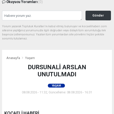
Okuyucu Yorumları
(0)
Gönder
Yorum yazarak Topluluk Kuralları’nı kabul etmiş bulunuyor ve kocaelihaberi.com
sitesine yaptığınız yorumunuzla ilgili doğrudan veya dolaylı tüm sorumluluğu tek
başınıza üstleniyorsunuz. Yazılan tüm yorumlardan site yönetimi hiçbir şekilde
sorumlu tutulamaz.
Anasayfa
Yaşam
DURSUNALİ ARSLAN
UNUTULMADI
YAŞAM
08.08.2026 - 11:32, Güncelleme: 08.08.2026 - 16:31
KOCAELİ HABERİ