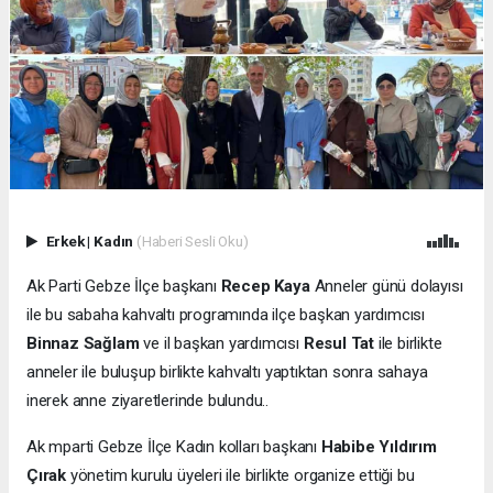
Erkek
|
Kadın
(Haberi Sesli Oku)
Ak Parti Gebze İlçe başkanı
Recep Kaya
Anneler günü dolayısı
ile bu sabaha kahvaltı programında ilçe başkan yardımcısı
Binnaz Sağlam
ve il başkan yardımcısı
Resul Tat
ile birlikte
anneler ile buluşup birlikte kahvaltı yaptıktan sonra sahaya
inerek anne ziyaretlerinde bulundu..
Ak mparti Gebze İlçe Kadın kolları başkanı
Habibe Yıldırım
Çırak
yönetim kurulu üyeleri ile birlikte organize ettiği bu