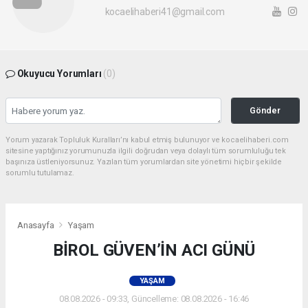
kocaelihaberi41@gmail.com
Okuyucu Yorumları
(0)
Gönder
Yorum yazarak Topluluk Kuralları’nı kabul etmiş bulunuyor ve kocaelihaberi.com
sitesine yaptığınız yorumunuzla ilgili doğrudan veya dolaylı tüm sorumluluğu tek
başınıza üstleniyorsunuz. Yazılan tüm yorumlardan site yönetimi hiçbir şekilde
sorumlu tutulamaz.
Anasayfa
Yaşam
BİROL GÜVEN’İN ACI GÜNÜ
YAŞAM
08.08.2026 - 09:33, Güncelleme: 08.08.2026 - 16:46