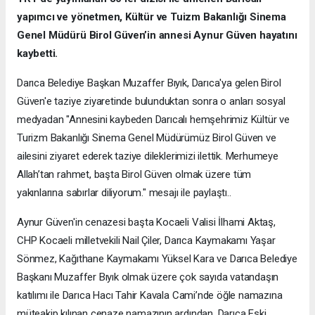
yapımcı ve yönetmen, Kültür ve Tuizm Bakanlığı Sinema
Genel Müdürü Birol Güven’in annesi Aynur Güven hayatını
kaybetti.
Darıca Belediye Başkan Muzaffer Bıyık, Darıca'ya gelen Birol
Güven'e taziye ziyaretinde bulunduktan sonra o anları sosyal
medyadan "Annesini kaybeden Darıcalı hemşehrimiz Kültür ve
Turizm Bakanlığı Sinema Genel Müdürümüz Birol Güven ve
ailesini ziyaret ederek taziye dileklerimizi ilettik. Merhumeye
Allah’tan rahmet, başta Birol Güven olmak üzere tüm
yakınlarına sabırlar diliyorum." mesajı ile paylaştı..
Aynur Güven'in cenazesi başta Kocaeli Valisi İlhami Aktaş,
CHP Kocaeli milletvekili Nail Çiler, Darıca Kaymakamı Yaşar
Sönmez, Kağıthane Kaymakamı Yüksel Kara ve Darıca Belediye
Başkanı Muzaffer Bıyık olmak üzere çok sayıda vatandaşın
katılımı ile Darıca Hacı Tahir Kavala Cami’nde öğle namazına
müteakip kılınan cenaze namazının ardından, Darıca Eski