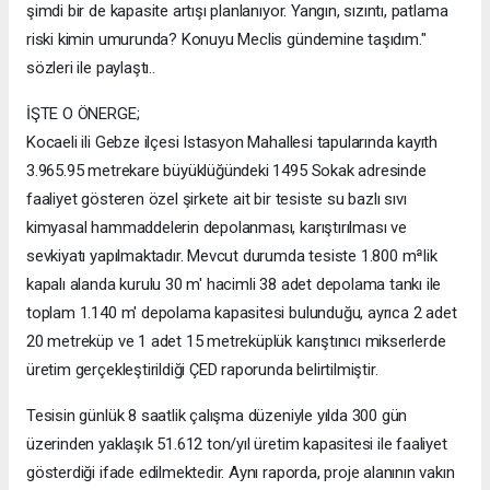
şimdi bir de kapasite artışı planlanıyor. Yangın, sızıntı, patlama
riski kimin umurunda? Konuyu Meclis gündemine taşıdım."
sözleri ile paylaştı..
İŞTE O ÖNERGE;
Kocaeli ili Gebze ilçesi Istasyon Mahallesi tapularında kayıth
3.965.95 metrekare büyüklüğündeki 1495 Sokak adresinde
faaliyet gösteren özel şirkete ait bir tesiste su bazlı sıvı
kimyasal hammaddelerin depolanması, karıştırılması ve
sevkiyatı yapılmaktadır. Mevcut durumda tesiste 1.800 mªlik
kapalı alanda kurulu 30 m' hacimli 38 adet depolama tankı ile
toplam 1.140 m' depolama kapasitesi bulunduğu, ayrıca 2 adet
20 metreküp ve 1 adet 15 metreküplük karıştınıcı mikserlerde
üretim gerçekleştirildiği ÇED raporunda belirtilmiştir.
Tesisin günlük 8 saatlik çalışma düzeniyle yılda 300 gün
üzerinden yaklaşık 51.612 ton/yıl üretim kapasitesi ile faaliyet
gösterdiği ifade edilmektedir. Aynı raporda, proje alanının vakın