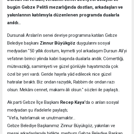
bugün Gebze Pelitli mezarlığında dostları, arkadaşları ve
yakınlarının katılımıyla düzenlenen programda dualarla
anıldı..
Dursunali Arslan'ın senei devriye programına katılan Gebze
Belediye başkanı
Zinnur Büyükgöz
duygularını sosyal
medyadan "50 yıllık dostum, kıymetli yol arkadaşım Dursun Ali’yi
vefatının birinci yılında kabri başında dualarla andık. Cömertliği,
mütevazılığı, samimiyeti ve güzel gönlüyle hayatımızda çok
özel bir yeri vardı. Geride hayırla yâd edilecek nice güzel
hatıralar bıraktı. Biz ondan razıydık, Rabbim de ondan razı
olsun. Mekânı cennet, makamı âli olsun." sözleri ile paylaştı..
Ak parti Gebze İlçe Başkanı
Recep Kaya'
da o anları sosyal
medyadan şu ifadelerle paylaştı;
"Vefa, hatırlamak ve unutmamaktır…
Gebze Belediye Başkanımız Zinnur Büyükgöz, yakınları ve
mesai arkadaşlarıyla birlikte, merhum Gebze Belediye Başkan