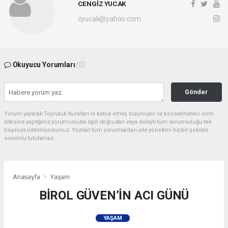
CENGİZ YUCAK
cyucak@yahoo.com
Okuyucu Yorumları
(0)
Gönder
Yorum yazarak Topluluk Kuralları’nı kabul etmiş bulunuyor ve kocaelihaberi.com
sitesine yaptığınız yorumunuzla ilgili doğrudan veya dolaylı tüm sorumluluğu tek
başınıza üstleniyorsunuz. Yazılan tüm yorumlardan site yönetimi hiçbir şekilde
sorumlu tutulamaz.
Anasayfa
Yaşam
BİROL GÜVEN’İN ACI GÜNÜ
YAŞAM