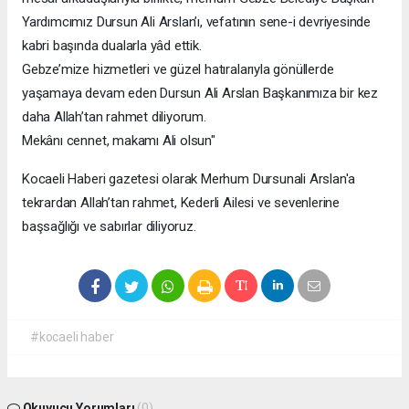
Yardımcımız Dursun Ali Arslan’ı, vefatının sene-i devriyesinde
kabri başında dualarla yâd ettik.
Gebze’mize hizmetleri ve güzel hatıralarıyla gönüllerde
yaşamaya devam eden Dursun Ali Arslan Başkanımıza bir kez
daha Allah’tan rahmet diliyorum.
Mekânı cennet, makamı Ali olsun"
Kocaeli Haberi gazetesi olarak Merhum Dursunali Arslan'a
tekrardan Allah’tan rahmet, Kederli Ailesi ve sevenlerine
başsağlığı ve sabırlar diliyoruz.
#kocaeli haber
Okuyucu Yorumları
(0)