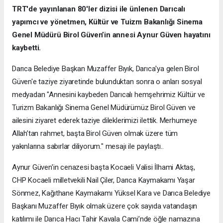
TRT'de yayınlanan 80'ler dizisi ile ünlenen Darıcalı
yapımcı ve yönetmen, Kültür ve Tuizm Bakanlığı Sinema
Genel Müdürü Birol Güven’in annesi Aynur Güven hayatını
kaybetti.
Darıca Belediye Başkan Muzaffer Bıyık, Darıca'ya gelen Birol
Güven'e taziye ziyaretinde bulunduktan sonra o anları sosyal
medyadan "Annesini kaybeden Darıcalı hemşehrimiz Kültür ve
Turizm Bakanlığı Sinema Genel Müdürümüz Birol Güven ve
ailesini ziyaret ederek taziye dileklerimizi ilettik. Merhumeye
Allah’tan rahmet, başta Birol Güven olmak üzere tüm
yakınlarına sabırlar diliyorum." mesajı ile paylaştı..
Aynur Güven'in cenazesi başta Kocaeli Valisi İlhami Aktaş,
CHP Kocaeli milletvekili Nail Çiler, Darıca Kaymakamı Yaşar
Sönmez, Kağıthane Kaymakamı Yüksel Kara ve Darıca Belediye
Başkanı Muzaffer Bıyık olmak üzere çok sayıda vatandaşın
katılımı ile Darıca Hacı Tahir Kavala Cami’nde öğle namazına