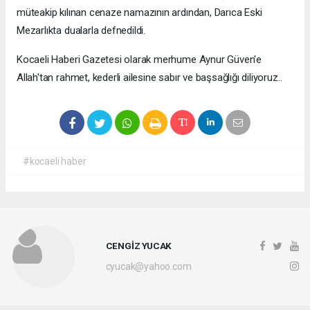
müteakip kılınan cenaze namazının ardından, Darıca Eski
Mezarlıkta dualarla defnedildi.
Kocaeli Haberi Gazetesi olarak merhume Aynur Güven'e
Allah'tan rahmet, kederli ailesine sabır ve başsağlığı diliyoruz..
#kocaeli haber
CENGİZ YUCAK
cyucak@yahoo.com