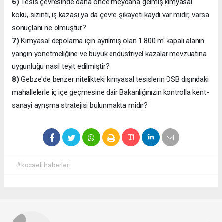
6)
Tesis çevresinde daha önce meydana gelmiş kimyasal
koku, sızıntı, iş kazası ya da çevre şikäyeti kaydı var mıdır, varsa
sonuçlanı ne olmuştur?
7)
Kimyasal depolama için ayrılmış olan 1.800 m' kapalı alanın
yangın yönetmeliğine ve büyük endüstriyel kazalar mevzuatına
uygunluğu nasıl teyit edilmiştir?
8)
Gebze'de benzer nitelikteki kimyasal tesislerin OSB dışındaki
mahallelerle iç içe geçmesine dair Bakanlığınızın kontrolla kent-
sanayi ayrışma stratejisi bulunmakta midır?
#kocaeli haberleri