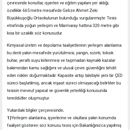
çevresinde konutlar, işyerleri ve eğitim yapılanı yer aldığı;
özellikle 665 metre mesafede Gebze Ahmet Zeki
Büyükkuşoğlu Ortaokulunun bulunduğu vurgulanmıştır. Tesis
etrafinda yoğun yerleşim ve Marmaray hattına 320 metre gibi
kısa bir uzaklık söz konusudur.
Kimyasal üretim ve depolama taaliyetlerının yerleşım alanlarına
bu denli yakın mesafede yurütülmesı; yangın, sızıntı, toksık
buhar, yeraltı suyu kirlenmesi ve taşımadan kaynaklı kazalar
bakımından kamu sağlığımı ve ulusal çevre güvenliğini tehdit
eden riskler doğurmaktadır. Kapasite artışı talebiyle yeni bir ÇED
süreci başlatılmış, ancak inşaat süreci olmayacağı belirtilen bu
tesisin meveut yapısal ve güvenlik yeterliliği konusunda
tereddütler oluşmuştur.
Yukardaki bilgiler çerçevesinde;
1)
Yerleşim alanlarına, işyerlerine ve okullara yakın konumda
faaliyet gösteren söz konusu tesis için Bakanlığınızca yapılmış