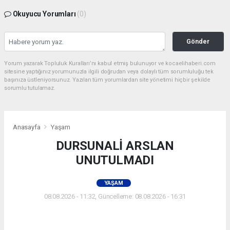
Okuyucu Yorumları
(0)
Gönder
Yorum yazarak Topluluk Kuralları’nı kabul etmiş bulunuyor ve kocaelihaberi.com
sitesine yaptığınız yorumunuzla ilgili doğrudan veya dolaylı tüm sorumluluğu tek
başınıza üstleniyorsunuz. Yazılan tüm yorumlardan site yönetimi hiçbir şekilde
sorumlu tutulamaz.
Anasayfa
Yaşam
DURSUNALİ ARSLAN
UNUTULMADI
YAŞAM
08.08.2026 - 11:32, Güncelleme: 08.08.2026 - 16:31