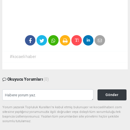
#kocaeli haber
Okuyucu Yorumları
(0)
Gönder
Yorum yazarak Topluluk Kuralları’nı kabul etmiş bulunuyor ve kocaelihaberi.com
sitesine yaptığınız yorumunuzla ilgili doğrudan veya dolaylı tüm sorumluluğu tek
başınıza üstleniyorsunuz. Yazılan tüm yorumlardan site yönetimi hiçbir şekilde
sorumlu tutulamaz.