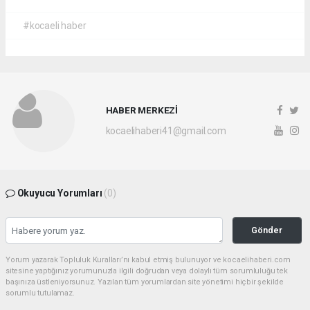
#kocaeli haber
HABER MERKEZİ
kocaelihaberi41@gmail.com
Okuyucu Yorumları
(0)
Gönder
Yorum yazarak Topluluk Kuralları’nı kabul etmiş bulunuyor ve kocaelihaberi.com
sitesine yaptığınız yorumunuzla ilgili doğrudan veya dolaylı tüm sorumluluğu tek
başınıza üstleniyorsunuz. Yazılan tüm yorumlardan site yönetimi hiçbir şekilde
sorumlu tutulamaz.