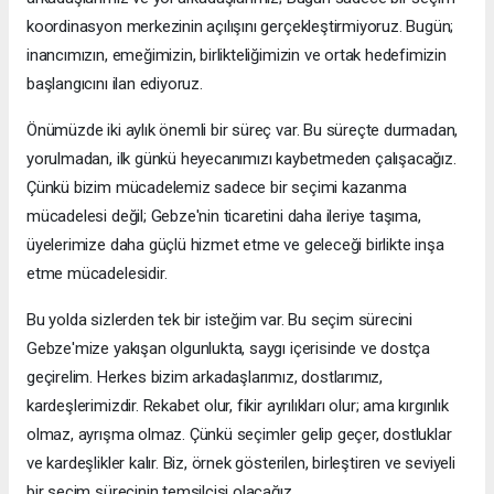
koordinasyon merkezinin açılışını gerçekleştirmiyoruz. Bugün;
inancımızın, emeğimizin, birlikteliğimizin ve ortak hedefimizin
başlangıcını ilan ediyoruz.
Önümüzde iki aylık önemli bir süreç var. Bu süreçte durmadan,
yorulmadan, ilk günkü heyecanımızı kaybetmeden çalışacağız.
Çünkü bizim mücadelemiz sadece bir seçimi kazanma
mücadelesi değil; Gebze'nin ticaretini daha ileriye taşıma,
üyelerimize daha güçlü hizmet etme ve geleceği birlikte inşa
etme mücadelesidir.
Bu yolda sizlerden tek bir isteğim var. Bu seçim sürecini
Gebze'mize yakışan olgunlukta, saygı içerisinde ve dostça
geçirelim. Herkes bizim arkadaşlarımız, dostlarımız,
kardeşlerimizdir. Rekabet olur, fikir ayrılıkları olur; ama kırgınlık
olmaz, ayrışma olmaz. Çünkü seçimler gelip geçer, dostluklar
ve kardeşlikler kalır. Biz, örnek gösterilen, birleştiren ve seviyeli
bir seçim sürecinin temsilcisi olacağız.