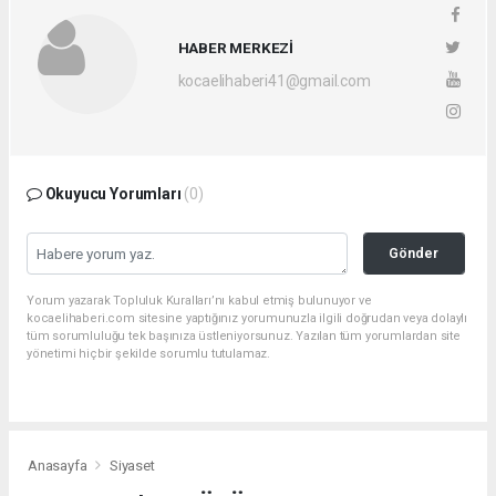
HABER MERKEZİ
kocaelihaberi41@gmail.com
Okuyucu Yorumları
(0)
Gönder
Yorum yazarak Topluluk Kuralları’nı kabul etmiş bulunuyor ve
kocaelihaberi.com sitesine yaptığınız yorumunuzla ilgili doğrudan veya dolaylı
tüm sorumluluğu tek başınıza üstleniyorsunuz. Yazılan tüm yorumlardan site
yönetimi hiçbir şekilde sorumlu tutulamaz.
Anasayfa
Siyaset