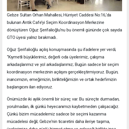
Gebze Sultan Orhan Mahallesi, Hürriyet Caddesi No:16,’da
bulunan Antik Cafe’yi Seçim Koordinasyon Merkezine
dönüştüren Oğuz Şerifalioğlu’nu bu önemli gününde çok sayıda
GTO üyesi yalnız bırakmadı..
Oğuz Şerifalioğlu açılış konuşmasında şu ifadelere yer verdi;
“Kıymetli büyüklerimiz, değerli oda üyelerimiz, çalışma
arkadaşlarımız ve yol arkadaşlarımız; Bugün sadece bir seçim
koordinasyon merkezinin açılışını gerçekleştirmiyoruz. Bugün;
inancımızın, emeğimizin, birlikteliğimizin ve ortak hedefimizin
başlangıcını ilan ediyoruz.
Önümüzde iki aylık önemli bir süreç var. Bu süreçte durmadan,
yorulmadan, ilk günkü heyecanımızı kaybetmeden çalışacağız.
Çünkü bizim mücadelemiz sadece bir seçimi kazanma
mücadelesi değil; Gebze'nin ticaretini daha ileriye taşıma,