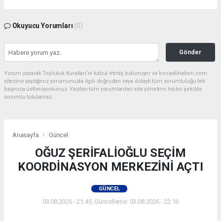
Okuyucu Yorumları
(0)
Gönder
Yorum yazarak Topluluk Kuralları’nı kabul etmiş bulunuyor ve kocaelihaberi.com
sitesine yaptığınız yorumunuzla ilgili doğrudan veya dolaylı tüm sorumluluğu tek
başınıza üstleniyorsunuz. Yazılan tüm yorumlardan site yönetimi hiçbir şekilde
sorumlu tutulamaz.
Anasayfa
Güncel
OĞUZ ŞERİFALİOĞLU SEÇİM
KOORDİNASYON MERKEZİNİ AÇTI
GÜNCEL
03.08.2026 - 21:45, Güncelleme: 03.08.2026 - 22:16