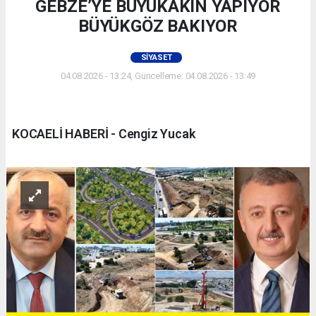
GEBZE’YE BÜYÜKAKIN YAPIYOR
BÜYÜKGÖZ BAKIYOR
SIYASET
04.08.2026 - 13:24, Güncelleme: 04.08.2026 - 13:49
KOCAELİ HABERİ - Cengiz Yucak