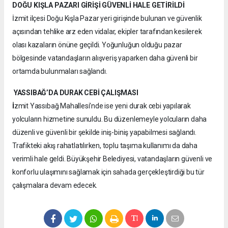
DOĞU KIŞLA PAZARI GİRİŞİ GÜVENLİ HALE GETİRİLDİ
İzmit ilçesi Doğu Kışla Pazar yeri girişinde bulunan ve güvenlik
açısından tehlike arz eden vidalar, ekipler tarafından kesilerek
olası kazaların önüne geçildi. Yoğunluğun olduğu pazar
bölgesinde vatandaşların alışveriş yaparken daha güvenli bir
ortamda bulunmaları sağlandı.
YASSIBAĞ’DA DURAK CEBİ ÇALIŞMASI
İ
zmit Yassıbağ Mahallesi’nde ise yeni durak cebi yapılarak
yolcuların hizmetine sunuldu. Bu düzenlemeyle yolcuların daha
düzenli ve güvenli bir şekilde iniş-biniş yapabilmesi sağlandı.
Trafikteki akış rahatlatılırken, toplu taşıma kullanımı da daha
verimli hale geldi. Büyükşehir Belediyesi, vatandaşların güvenli ve
konforlu ulaşımını sağlamak için sahada gerçekleştirdiği bu tür
çalışmalara devam edecek.