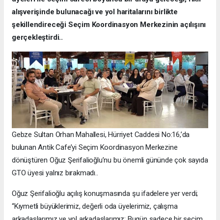
alışverişinde bulunacağı ve yol haritalarını birlikte
şekillendireceği Seçim Koordinasyon Merkezinin açılışını
gerçekleştirdi..
Gebze Sultan Orhan Mahallesi, Hürriyet Caddesi No:16,’da
bulunan Antik Cafe’yi Seçim Koordinasyon Merkezine
dönüştüren Oğuz Şerifalioğlu’nu bu önemli gününde çok sayıda
GTO üyesi yalnız bırakmadı..
Oğuz Şerifalioğlu açılış konuşmasında şu ifadelere yer verdi;
“Kıymetli büyüklerimiz, değerli oda üyelerimiz, çalışma
arkadaşlarımız ve yol arkadaşlarımız; Bugün sadece bir seçim