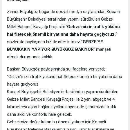
Zinnur Büyükgöz bugünde sosyal medya sayfasından Kocaeli
Büyükşehir Belediyesi tarafından yapımı sürdürülen Gebze
Millet Bahçesi Kavşağı Projesini "
Gebze’mizin trafik yükünü
hafifletecek önemli bir yatırımı daha hayata geçiyoruz.
"
sözleri ile paylaşınca biz de ister istmez "
GEBZE’YE
BÜYÜKAKIN YAPIYOR BÜYÜKGÖZ BAKIYOR
" manşeti
atmak durumunda kaldık..
Başkan Büyükgöz paylaşımında şu ifadelere yer verdi;
"Gebze’mizin trafik yükünü hafifletecek önemli bir yatırımı daha
hayata geçiyoruz.
Kocaeli Büyükşehir Belediyemiz tarafından yapımı sürdürülen
Gebze Millet Bahçesi Kavşağı Projesi ile 2 yeni altgeçit ve 4
kilometreyi aşan bağlantı yolları sayesinde şehrimizde trafik
daha akıcı ve konforlu hale gelecek.
Gebze’mize değer katan bu önemli yatırım için Kocaeli
Büyükşehir Belediye Başkanımız Sayın Tahir Büyükakın’a ve