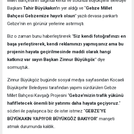
Millet Bahçesinin sağında kendi ve solunda Büyükşehir Belediye
Başkanı
Tahir Büyükakın'
ın yer aldığı ve "
Gebze Millet
Bahçesi Gebzemize hayırlı olsun"
yazılı devasa pankartı
Gebze'nin en görünür yerlerine astırmıştı.
Biz o zaman bunu haberleştirerek
"Siz kendi fotoğrafınızı en
başa yerleştirerek, kendi reklamınızı yapmışsınız ama bu
projenin hayata geçirilmesinde maddi olarak hangi
katkınız var sayın Başkan Zinnur Büyükgöx"
diye
sormuştuk..
Zinnur Büyükgöz bugünde sosyal medya sayfasından Kocaeli
Büyükşehir Belediyesi tarafından yapımı sürdürülen Gebze
Millet Bahçesi Kavşağı Projesini "
Gebze’mizin trafik yükünü
hafifletecek önemli bir yatırımı daha hayata geçiyoruz.
"
sözleri ile paylaşınca biz de ister istmez "
GEBZE’YE
BÜYÜKAKIN YAPIYOR BÜYÜKGÖZ BAKIYOR
" manşeti
atmak durumunda kaldık..