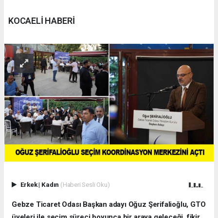
KOCAELİ HABERİ
Erkek
|
Kadın
(Haberi Sesli Oku)
Gebze Ticaret Odası Başkan adayı Oğuz Şerifalioğlu, GTO
üyeleri ile seçim süreci boyunca bir araya geleceği, fikir