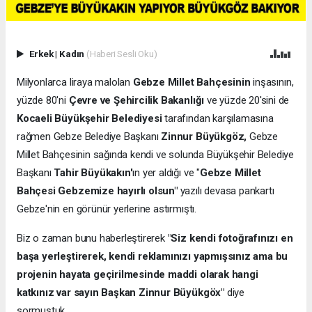
Erkek
|
Kadın
(Haberi Sesli Oku)
Milyonlarca liraya malolan
Gebze Millet Bahçesinin
inşasının,
yüzde 80'ni
Çevre ve Şehircilik Bakanlığı
ve yüzde 20'sini de
Kocaeli Büyükşehir Belediyesi
tarafından karşılamasına
rağmen Gebze Belediye Başkanı
Zinnur Büyükgöz,
Gebze
Millet Bahçesinin sağında kendi ve solunda Büyükşehir Belediye
Başkanı
Tahir Büyükakın'
ın yer aldığı ve "
Gebze Millet
Bahçesi Gebzemize hayırlı olsun"
yazılı devasa pankartı
Gebze'nin en görünür yerlerine astırmıştı.
Biz o zaman bunu haberleştirerek
"Siz kendi fotoğrafınızı en
başa yerleştirerek, kendi reklamınızı yapmışsınız ama bu
projenin hayata geçirilmesinde maddi olarak hangi
katkınız var sayın Başkan Zinnur Büyükgöx"
diye
sormuştuk..