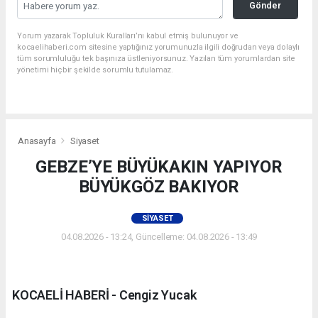
Gönder
Yorum yazarak Topluluk Kuralları’nı kabul etmiş bulunuyor ve
kocaelihaberi.com sitesine yaptığınız yorumunuzla ilgili doğrudan veya dolaylı
tüm sorumluluğu tek başınıza üstleniyorsunuz. Yazılan tüm yorumlardan site
yönetimi hiçbir şekilde sorumlu tutulamaz.
Anasayfa
Siyaset
GEBZE’YE BÜYÜKAKIN YAPIYOR
BÜYÜKGÖZ BAKIYOR
SIYASET
04.08.2026 - 13:24, Güncelleme: 04.08.2026 - 13:49
KOCAELİ HABERİ - Cengiz Yucak