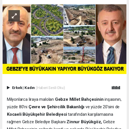
Erkek
|
Kadın
(Haberi Sesli Oku)
Milyonlarca liraya malolan
Gebze Millet Bahçesinin
inşasının,
yüzde 80'ni
Çevre ve Şehircilik Bakanlığı
ve yüzde 20'sini de
Kocaeli Büyükşehir Belediyesi
tarafından karşılamasına
rağmen Gebze Belediye Başkanı
Zinnur Büyükgöz,
Gebze