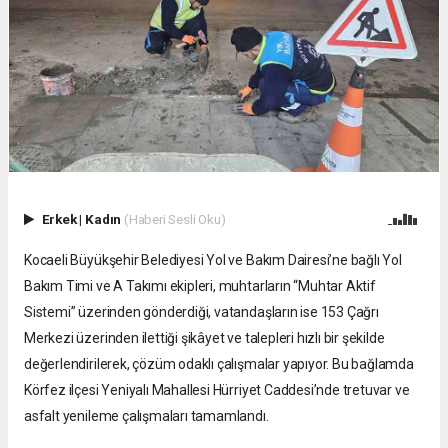
Erkek
|
Kadın
(Haberi Sesli Oku)
Kocaeli Büyükşehir Belediyesi Yol ve Bakım Dairesi’ne bağlı Yol
Bakım Timi ve A Takımı ekipleri, muhtarların “Muhtar Aktif
Sistemi” üzerinden gönderdiği, vatandaşların ise 153 Çağrı
Merkezi üzerinden ilettiği şikâyet ve talepleri hızlı bir şekilde
değerlendirilerek, çözüm odaklı çalışmalar yapıyor. Bu bağlamda
Körfez ilçesi Yeniyalı Mahallesi Hürriyet Caddesi’nde tretuvar ve
asfalt yenileme çalışmaları tamamlandı.