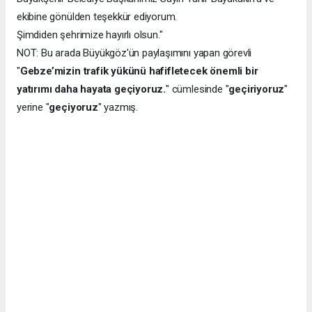
ekibine gönülden teşekkür ediyorum.
Şimdiden şehrimize hayırlı olsun."
NOT: Bu arada Büyükgöz'ün paylaşımını yapan görevli
"
Gebze’mizin trafik yükünü hafifletecek önemli bir
yatırımı daha hayata geçiyoruz.
" cümlesinde "
geçiriyoruz
"
yerine "
geçiyoruz
" yazmış.