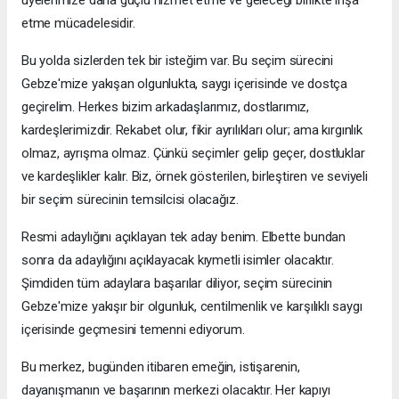
üyelerimize daha güçlü hizmet etme ve geleceği birlikte inşa
etme mücadelesidir.
Bu yolda sizlerden tek bir isteğim var. Bu seçim sürecini
Gebze'mize yakışan olgunlukta, saygı içerisinde ve dostça
geçirelim. Herkes bizim arkadaşlarımız, dostlarımız,
kardeşlerimizdir. Rekabet olur, fikir ayrılıkları olur; ama kırgınlık
olmaz, ayrışma olmaz. Çünkü seçimler gelip geçer, dostluklar
ve kardeşlikler kalır. Biz, örnek gösterilen, birleştiren ve seviyeli
bir seçim sürecinin temsilcisi olacağız.
Resmi adaylığını açıklayan tek aday benim. Elbette bundan
sonra da adaylığını açıklayacak kıymetli isimler olacaktır.
Şimdiden tüm adaylara başarılar diliyor, seçim sürecinin
Gebze'mize yakışır bir olgunluk, centilmenlik ve karşılıklı saygı
içerisinde geçmesini temenni ediyorum.
Bu merkez, bugünden itibaren emeğin, istişarenin,
dayanışmanın ve başarının merkezi olacaktır. Her kapıyı