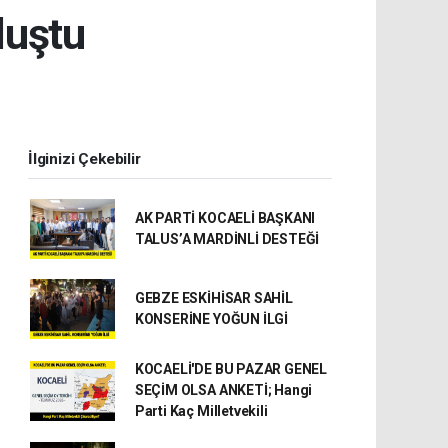
luştu
İlginizi Çekebilir
AK PARTİ KOCAELİ BAŞKANI
TALUS’A MARDİNLİ DESTEĞİ
GEBZE ESKİHİSAR SAHİL
KONSERİNE YOĞUN İLGİ
KOCAELİ'DE BU PAZAR GENEL
SEÇİM OLSA ANKETİ; Hangi
Parti Kaç Milletvekili