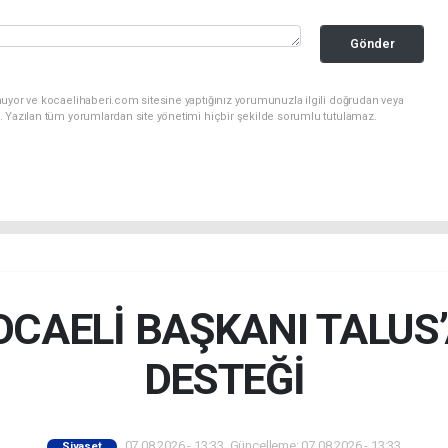
Gönder
nuyor ve kocaelihaberi.com sitesine yaptığınız yorumunuzla ilgili doğrudan veya
. Yazılan tüm yorumlardan site yönetimi hiçbir şekilde sorumlu tutulamaz.
OCAELİ BAŞKANI TALUS
DESTEĞİ
07.08.2026 - 13:33, Güncelleme: 07.08.2026 - 13:33
Siyaset