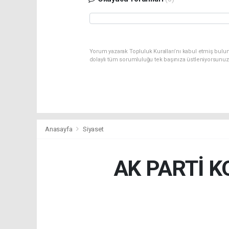
Yorum yazarak Topluluk Kuralları’nı kabul etmiş bulu
dolaylı tüm sorumluluğu tek başınıza üstleniyorsunuz
Anasayfa
Siyaset
AK PARTİ K