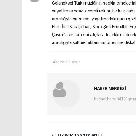
Geleneksel Türk müziğinin seçkin örneklerinin
yaşatılmasındaki önemli rolünü bir kez daha v
aracılığıyla bu mirası yaşatmadaki gücü gözl
Ebru İnal Karaçoban; Koro Şefi Emrullah Er
Çavrar’a ve tüm sanatçılara teşekkür ederek
aracılığıyla kültürel aktarımın önemine dikkat
#kocaeli haber
HABER MERKEZİ
kocaelihaberi41@gma
Okuyucu Yorumları
(0)