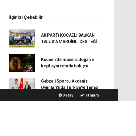
İlginizi Çekebilir
AK PARTİ KOCAELİ BAŞKANI
TALUS’A MARDİNLİ DESTEĞİ
Kocaeli'de macera doğa ve
keşif aynı rotada buluştu
Gebzeli Sporcu Akdeniz
Oyunları'nda Türkiye'yi Temsil
Edecek
Detay
Tamam
GEBZE’NİN ÇEYREK
YÜZYILINDA VARLAR
GEBZE ESKİHİSAR SAHİL