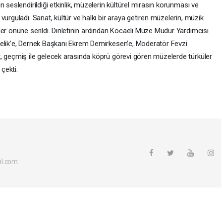
 seslendirildiği etkinlik, müzelerin kültürel mirasın korunması ve
urguladı. Sanat, kültür ve halkı bir araya getiren müzelerin, müzik
er önüne serildi. Dinletinin ardından Kocaeli Müze Müdür Yardımcısı
çelik’e, Dernek Başkanı Ekrem Demirkesen’e, Moderatör Fevzi
, geçmiş ile gelecek arasında köprü görevi gören müzelerde türküler
 çekti.
il.com