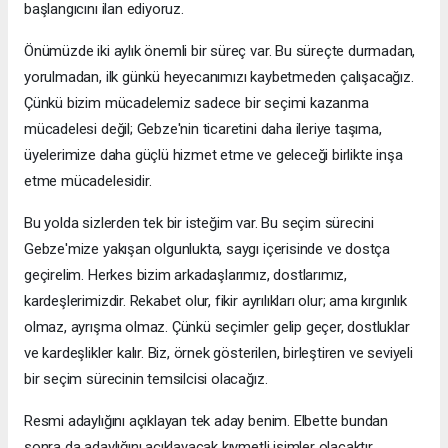
başlangıcını ilan ediyoruz.
Önümüzde iki aylık önemli bir süreç var. Bu süreçte durmadan,
yorulmadan, ilk günkü heyecanımızı kaybetmeden çalışacağız.
Çünkü bizim mücadelemiz sadece bir seçimi kazanma
mücadelesi değil; Gebze'nin ticaretini daha ileriye taşıma,
üyelerimize daha güçlü hizmet etme ve geleceği birlikte inşa
etme mücadelesidir.
Bu yolda sizlerden tek bir isteğim var. Bu seçim sürecini
Gebze'mize yakışan olgunlukta, saygı içerisinde ve dostça
geçirelim. Herkes bizim arkadaşlarımız, dostlarımız,
kardeşlerimizdir. Rekabet olur, fikir ayrılıkları olur; ama kırgınlık
olmaz, ayrışma olmaz. Çünkü seçimler gelip geçer, dostluklar
ve kardeşlikler kalır. Biz, örnek gösterilen, birleştiren ve seviyeli
bir seçim sürecinin temsilcisi olacağız.
Resmi adaylığını açıklayan tek aday benim. Elbette bundan
sonra da adaylığını açıklayacak kıymetli isimler olacaktır.