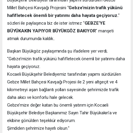
Millet Bahçesi Kavşağı Projesini "
Gebze’mizin trafik yükünü
hafifletecek önemli bir yatırımı daha hayata geçiyoruz.
"
sözleri ile paylaşınca biz de ister istmez "
GEBZE’YE
BÜYÜKAKIN YAPIYOR BÜYÜKGÖZ BAKIYOR
" manşeti
atmak durumunda kaldık..
Başkan Büyükgöz paylaşımında şu ifadelere yer verdi;
"Gebze’mizin trafik yükünü hafifletecek önemli bir yatırımı daha
hayata geçiyoruz.
Kocaeli Büyükşehir Belediyemiz tarafından yapımı sürdürülen
Gebze Millet Bahçesi Kavşağı Projesi ile 2 yeni altgeçit ve 4
kilometreyi aşan bağlantı yolları sayesinde şehrimizde trafik
daha akıcı ve konforlu hale gelecek.
Gebze’mize değer katan bu önemli yatırım için Kocaeli
Büyükşehir Belediye Başkanımız Sayın Tahir Büyükakın’a ve
ekibine gönülden teşekkür ediyorum.
Şimdiden şehrimize hayırlı olsun."