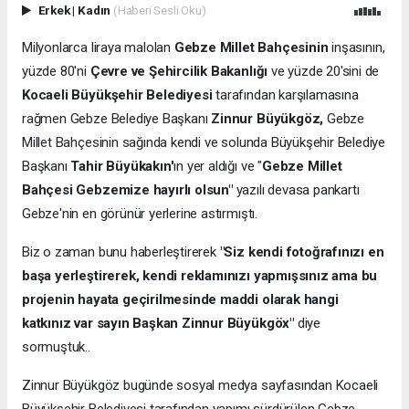
Erkek
|
Kadın
(Haberi Sesli Oku)
Milyonlarca liraya malolan
Gebze Millet Bahçesinin
inşasının,
yüzde 80'ni
Çevre ve Şehircilik Bakanlığı
ve yüzde 20'sini de
Kocaeli Büyükşehir Belediyesi
tarafından karşılamasına
rağmen Gebze Belediye Başkanı
Zinnur Büyükgöz,
Gebze
Millet Bahçesinin sağında kendi ve solunda Büyükşehir Belediye
Başkanı
Tahir Büyükakın'
ın yer aldığı ve "
Gebze Millet
Bahçesi Gebzemize hayırlı olsun"
yazılı devasa pankartı
Gebze'nin en görünür yerlerine astırmıştı.
Biz o zaman bunu haberleştirerek
"Siz kendi fotoğrafınızı en
başa yerleştirerek, kendi reklamınızı yapmışsınız ama bu
projenin hayata geçirilmesinde maddi olarak hangi
katkınız var sayın Başkan Zinnur Büyükgöx"
diye
sormuştuk..
Zinnur Büyükgöz bugünde sosyal medya sayfasından Kocaeli
Büyükşehir Belediyesi tarafından yapımı sürdürülen Gebze