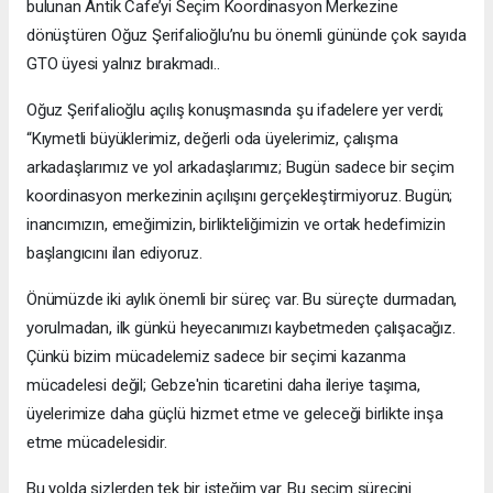
bulunan Antik Cafe’yi Seçim Koordinasyon Merkezine
dönüştüren Oğuz Şerifalioğlu’nu bu önemli gününde çok sayıda
GTO üyesi yalnız bırakmadı..
Oğuz Şerifalioğlu açılış konuşmasında şu ifadelere yer verdi;
“Kıymetli büyüklerimiz, değerli oda üyelerimiz, çalışma
arkadaşlarımız ve yol arkadaşlarımız; Bugün sadece bir seçim
koordinasyon merkezinin açılışını gerçekleştirmiyoruz. Bugün;
inancımızın, emeğimizin, birlikteliğimizin ve ortak hedefimizin
başlangıcını ilan ediyoruz.
Önümüzde iki aylık önemli bir süreç var. Bu süreçte durmadan,
yorulmadan, ilk günkü heyecanımızı kaybetmeden çalışacağız.
Çünkü bizim mücadelemiz sadece bir seçimi kazanma
mücadelesi değil; Gebze'nin ticaretini daha ileriye taşıma,
üyelerimize daha güçlü hizmet etme ve geleceği birlikte inşa
etme mücadelesidir.
Bu yolda sizlerden tek bir isteğim var. Bu seçim sürecini