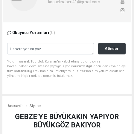
kocaelihaberi41@gmail.com
Okuyucu Yorumları
(0)
Gönder
Yorum yazarak Topluluk Kuralları’nı kabul etmiş bulunuyor ve
kocaelihaberi.com sitesine yaptığınız yorumunuzla ilgili doğrudan veya dolaylı
tüm sorumluluğu tek başınıza üstleniyorsunuz. Yazılan tüm yorumlardan site
yönetimi hiçbir şekilde sorumlu tutulamaz.
Anasayfa
Siyaset
GEBZE’YE BÜYÜKAKIN YAPIYOR
BÜYÜKGÖZ BAKIYOR