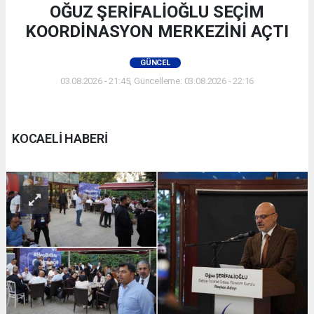
OĞUZ ŞERİFALİOĞLU SEÇİM
KOORDİNASYON MERKEZİNİ AÇTI
GÜNCEL
03.08.2026 - 21:45, Güncelleme: 03.08.2026 - 22:16
KOCAELİ HABERİ