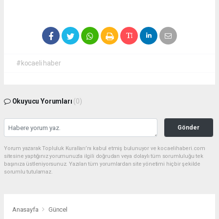
#kocaeli haber
Okuyucu Yorumları
(0)
Gönder
Yorum yazarak Topluluk Kuralları’nı kabul etmiş bulunuyor ve kocaelihaberi.com
sitesine yaptığınız yorumunuzla ilgili doğrudan veya dolaylı tüm sorumluluğu tek
başınıza üstleniyorsunuz. Yazılan tüm yorumlardan site yönetimi hiçbir şekilde
sorumlu tutulamaz.
Anasayfa
Güncel