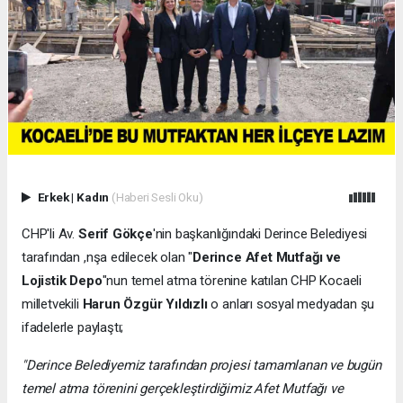
Erkek
|
Kadın
(Haberi Sesli Oku)
CHP'li Av.
Serif Gökçe
'nin başkanlığındaki Derince Belediyesi
tarafından ,nşa edilecek olan "
Derince Afet Mutfağı ve
Lojistik Depo
"nun temel atma törenine katılan CHP Kocaeli
milletvekili
Harun Özgür Yıldızlı
o anları sosyal medyadan şu
ifadelerle paylaştı;
"Derince Belediyemiz tarafından projesi tamamlanan ve bugün
temel atma törenini gerçekleştirdiğimiz Afet Mutfağı ve