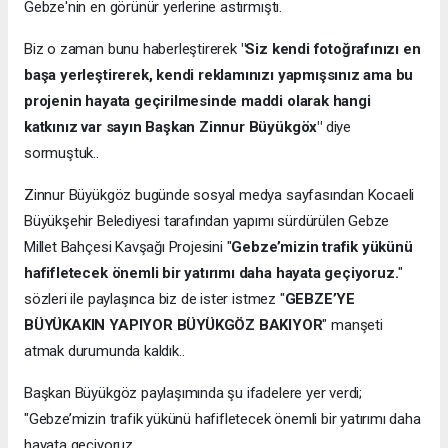
Gebze'nin en görünür yerlerine astırmıştı.
Biz o zaman bunu haberleştirerek
"Siz kendi fotoğrafınızı en
başa yerleştirerek, kendi reklamınızı yapmışsınız ama bu
projenin hayata geçirilmesinde maddi olarak hangi
katkınız var sayın Başkan Zinnur Büyükgöx"
diye
sormuştuk..
Zinnur Büyükgöz bugünde sosyal medya sayfasından Kocaeli
Büyükşehir Belediyesi tarafından yapımı sürdürülen Gebze
Millet Bahçesi Kavşağı Projesini "
Gebze’mizin trafik yükünü
hafifletecek önemli bir yatırımı daha hayata geçiyoruz.
"
sözleri ile paylaşınca biz de ister istmez "
GEBZE’YE
BÜYÜKAKIN YAPIYOR BÜYÜKGÖZ BAKIYOR
" manşeti
atmak durumunda kaldık..
Başkan Büyükgöz paylaşımında şu ifadelere yer verdi;
"Gebze’mizin trafik yükünü hafifletecek önemli bir yatırımı daha
hayata geçiyoruz.