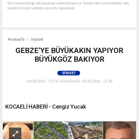
tüm sorumluluğu tek başınıza üstleniyorsunuz. Yazılan tüm yorumlardan site
yönetimi hiçbir şekilde sorumlu tutulamaz.
Anasayfa
Siyaset
GEBZE’YE BÜYÜKAKIN YAPIYOR
BÜYÜKGÖZ BAKIYOR
SIYASET
04.08.2026 - 13:24, Güncelleme: 04.08.2026 - 13:49
KOCAELİ HABERİ - Cengiz Yucak