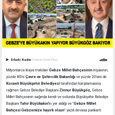
Erkek
|
Kadın
(Haberi Sesli Oku)
Milyonlarca liraya malolan
Gebze Millet Bahçesinin
inşasının,
yüzde 80'ni
Çevre ve Şehircilik Bakanlığı
ve yüzde 20'sini de
Kocaeli Büyükşehir Belediyesi
tarafından karşılamasına
rağmen Gebze Belediye Başkanı
Zinnur Büyükgöz,
Gebze
Millet Bahçesinin sağında kendi ve solunda Büyükşehir Belediye
Başkanı
Tahir Büyükakın'
ın yer aldığı ve "
Gebze Millet
Bahçesi Gebzemize hayırlı olsun"
yazılı devasa pankartı