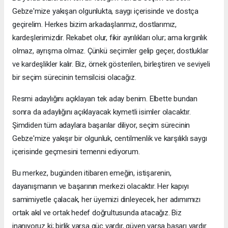
Gebze'mize yakışan olgunlukta, saygı içerisinde ve dostça
geçirelim. Herkes bizim arkadaşlarımız, dostlarımız,
kardeşlerimizdir. Rekabet olur, fikir ayrılıkları olur; ama kırgınlık
olmaz, ayrışma olmaz. Çünkü seçimler gelip geçer, dostluklar
ve kardeşlikler kalır. Biz, örnek gösterilen, birleştiren ve seviyeli
bir seçim sürecinin temsilcisi olacağız.
Resmi adaylığını açıklayan tek aday benim. Elbette bundan
sonra da adaylığını açıklayacak kıymetli isimler olacaktır.
Şimdiden tüm adaylara başarılar diliyor, seçim sürecinin
Gebze'mize yakışır bir olgunluk, centilmenlik ve karşılıklı saygı
içerisinde geçmesini temenni ediyorum.
Bu merkez, bugünden itibaren emeğin, istişarenin,
dayanışmanın ve başarının merkezi olacaktır. Her kapıyı
samimiyetle çalacak, her üyemizi dinleyecek, her adımımızı
ortak akıl ve ortak hedef doğrultusunda atacağız. Biz
inanıyoruz ki; birlik varsa güç vardır, güven varsa başarı vardır.