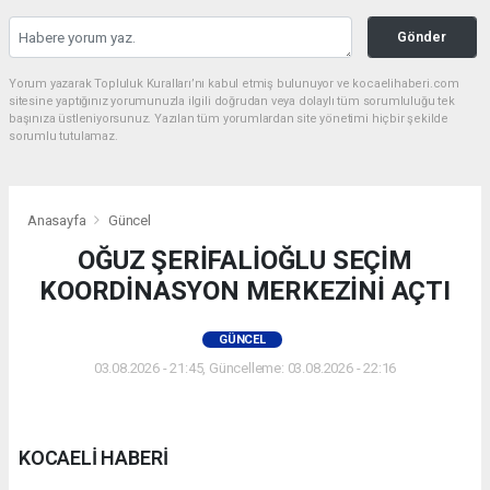
Gönder
Yorum yazarak Topluluk Kuralları’nı kabul etmiş bulunuyor ve kocaelihaberi.com
sitesine yaptığınız yorumunuzla ilgili doğrudan veya dolaylı tüm sorumluluğu tek
başınıza üstleniyorsunuz. Yazılan tüm yorumlardan site yönetimi hiçbir şekilde
sorumlu tutulamaz.
Anasayfa
Güncel
OĞUZ ŞERİFALİOĞLU SEÇİM
KOORDİNASYON MERKEZİNİ AÇTI
GÜNCEL
03.08.2026 - 21:45, Güncelleme: 03.08.2026 - 22:16
KOCAELİ HABERİ