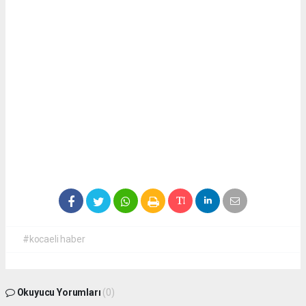
#kocaeli haber
Okuyucu Yorumları
(0)