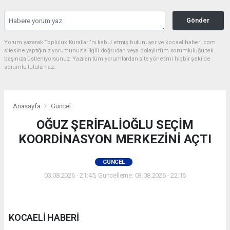
Gönder
Yorum yazarak Topluluk Kuralları’nı kabul etmiş bulunuyor ve kocaelihaberi.com
sitesine yaptığınız yorumunuzla ilgili doğrudan veya dolaylı tüm sorumluluğu tek
başınıza üstleniyorsunuz. Yazılan tüm yorumlardan site yönetimi hiçbir şekilde
sorumlu tutulamaz.
Anasayfa
Güncel
OĞUZ ŞERİFALİOĞLU SEÇİM
KOORDİNASYON MERKEZİNİ AÇTI
GÜNCEL
03.08.2026 - 21:45, Güncelleme: 03.08.2026 - 22:16
KOCAELİ HABERİ