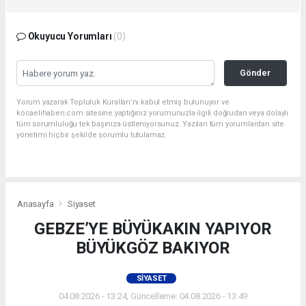
Okuyucu Yorumları
(0)
Gönder
Yorum yazarak Topluluk Kuralları’nı kabul etmiş bulunuyor ve
kocaelihaberi.com sitesine yaptığınız yorumunuzla ilgili doğrudan veya dolaylı
tüm sorumluluğu tek başınıza üstleniyorsunuz. Yazılan tüm yorumlardan site
yönetimi hiçbir şekilde sorumlu tutulamaz.
Anasayfa
Siyaset
GEBZE’YE BÜYÜKAKIN YAPIYOR
BÜYÜKGÖZ BAKIYOR
SIYASET
04.08.2026 - 13:24, Güncelleme: 04.08.2026 - 13:49