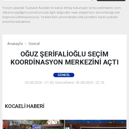
Yorum yazarak Topluluk Kuralları’nı kabul etmiş bulunuyor ve kocaelihaberi.com
sitesine yaptığınız yorumunuzla ilgili doğrudan veya dolaylı tüm sorumluluğu tek
başınıza üstleniyorsunuz. Yazılan tüm yorumlardan site yönetimi hiçbir şekilde
sorumlu tutulamaz.
Anasayfa
Güncel
OĞUZ ŞERİFALİOĞLU SEÇİM
KOORDİNASYON MERKEZİNİ AÇTI
GÜNCEL
03.08.2026 - 21:45, Güncelleme: 03.08.2026 - 22:16
KOCAELİ HABERİ