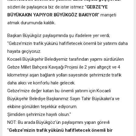
sözleri ile paylaşınca biz de ister istmez "
GEBZE’YE
BÜYÜKAKIN YAPIYOR BÜYÜKGÖZ BAKIYOR
" manşeti
atmak durumunda kaldık..
Başkan Büyükgöz paylaşımında şu ifadelere yer verdi;
"Gebze’mizin trafik yükünü hafifletecek önemli bir yatırımı daha
hayata geçiyoruz.
Kocaeli Büyükşehir Belediyemiz tarafından yapımı sürdürülen
Gebze Millet Bahçesi Kavşağı Projesi ile 2 yeni altgeçit ve 4
kilometreyi aşan bağlantı yolları sayesinde şehrimizde trafik
daha akıcı ve konforlu hale gelecek.
Gebze’mize değer katan bu önemli yatırım için Kocaeli
Büyükşehir Belediye Başkanımız Sayın Tahir Büyükakın’a ve
ekibine gönülden teşekkür ediyorum.
Şimdiden şehrimize hayırlı olsun."
NOT: Bu arada Büyükgöz'ün paylaşımını yapan görevli
"
Gebze’mizin trafik yükünü hafifletecek önemli bir