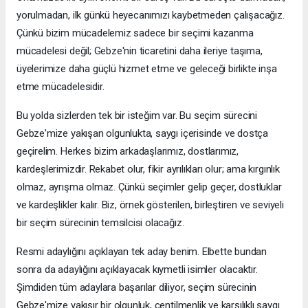
yorulmadan, ilk günkü heyecanımızı kaybetmeden çalışacağız.
Çünkü bizim mücadelemiz sadece bir seçimi kazanma
mücadelesi değil; Gebze'nin ticaretini daha ileriye taşıma,
üyelerimize daha güçlü hizmet etme ve geleceği birlikte inşa
etme mücadelesidir.
Bu yolda sizlerden tek bir isteğim var. Bu seçim sürecini
Gebze'mize yakışan olgunlukta, saygı içerisinde ve dostça
geçirelim. Herkes bizim arkadaşlarımız, dostlarımız,
kardeşlerimizdir. Rekabet olur, fikir ayrılıkları olur; ama kırgınlık
olmaz, ayrışma olmaz. Çünkü seçimler gelip geçer, dostluklar
ve kardeşlikler kalır. Biz, örnek gösterilen, birleştiren ve seviyeli
bir seçim sürecinin temsilcisi olacağız.
Resmi adaylığını açıklayan tek aday benim. Elbette bundan
sonra da adaylığını açıklayacak kıymetli isimler olacaktır.
Şimdiden tüm adaylara başarılar diliyor, seçim sürecinin
Gebze'mize yakışır bir olgunluk, centilmenlik ve karşılıklı saygı