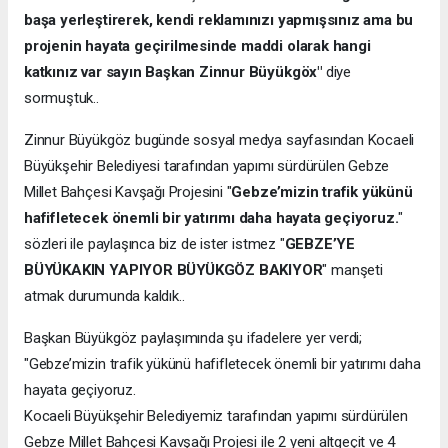
başa yerleştirerek, kendi reklamınızı yapmışsınız ama bu
projenin hayata geçirilmesinde maddi olarak hangi
katkınız var sayın Başkan Zinnur Büyükgöx"
diye
sormuştuk..
Zinnur Büyükgöz bugünde sosyal medya sayfasından Kocaeli
Büyükşehir Belediyesi tarafından yapımı sürdürülen Gebze
Millet Bahçesi Kavşağı Projesini "
Gebze’mizin trafik yükünü
hafifletecek önemli bir yatırımı daha hayata geçiyoruz.
"
sözleri ile paylaşınca biz de ister istmez "
GEBZE’YE
BÜYÜKAKIN YAPIYOR BÜYÜKGÖZ BAKIYOR
" manşeti
atmak durumunda kaldık..
Başkan Büyükgöz paylaşımında şu ifadelere yer verdi;
"Gebze’mizin trafik yükünü hafifletecek önemli bir yatırımı daha
hayata geçiyoruz.
Kocaeli Büyükşehir Belediyemiz tarafından yapımı sürdürülen
Gebze Millet Bahçesi Kavşağı Projesi ile 2 yeni altgeçit ve 4