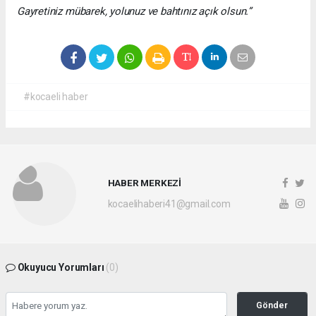
Gayretiniz mübarek, yolunuz ve bahtınız açık olsun.”
#kocaeli haber
HABER MERKEZİ
kocaelihaberi41@gmail.com
Okuyucu Yorumları
(0)
Gönder