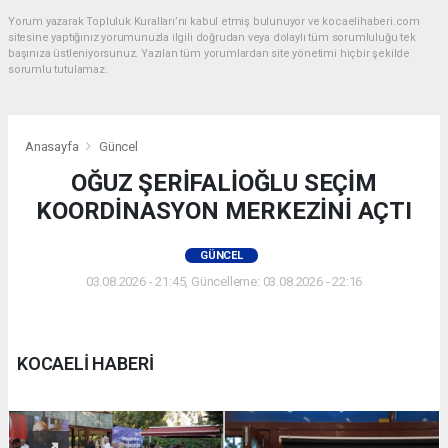
Yorum yazarak Topluluk Kuralları’nı kabul etmiş bulunuyor ve kocaelihaberi.com
sitesine yaptığınız yorumunuzla ilgili doğrudan veya dolaylı tüm sorumluluğu tek
başınıza üstleniyorsunuz. Yazılan tüm yorumlardan site yönetimi hiçbir şekilde
sorumlu tutulamaz.
Anasayfa
Güncel
OĞUZ ŞERİFALİOĞLU SEÇİM
KOORDİNASYON MERKEZİNİ AÇTI
GÜNCEL
03.08.2026 - 21:45, Güncelleme: 03.08.2026 - 22:16
KOCAELİ HABERİ