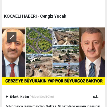
KOCAELİ HABERİ - Cengiz Yucak
Erkek
|
Kadın
(Haberi Sesli Oku)
Milyonlarca liraya malolan
Gebze Millet Bahçesinin
inşasının,