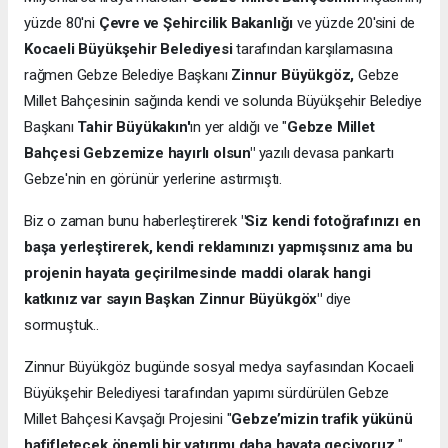
yüzde 80'ni
Çevre ve Şehircilik Bakanlığı
ve yüzde 20'sini de
Kocaeli Büyükşehir Belediyesi
tarafından karşılamasına
rağmen Gebze Belediye Başkanı
Zinnur Büyükgöz,
Gebze
Millet Bahçesinin sağında kendi ve solunda Büyükşehir Belediye
Başkanı
Tahir Büyükakın'
ın yer aldığı ve "
Gebze Millet
Bahçesi Gebzemize hayırlı olsun"
yazılı devasa pankartı
Gebze'nin en görünür yerlerine astırmıştı.
Biz o zaman bunu haberleştirerek
"Siz kendi fotoğrafınızı en
başa yerleştirerek, kendi reklamınızı yapmışsınız ama bu
projenin hayata geçirilmesinde maddi olarak hangi
katkınız var sayın Başkan Zinnur Büyükgöx"
diye
sormuştuk..
Zinnur Büyükgöz bugünde sosyal medya sayfasından Kocaeli
Büyükşehir Belediyesi tarafından yapımı sürdürülen Gebze
Millet Bahçesi Kavşağı Projesini "
Gebze’mizin trafik yükünü
hafifletecek önemli bir yatırımı daha hayata geçiyoruz.
"