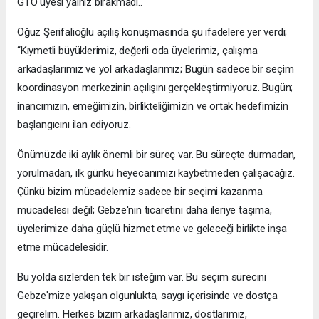
GTO üyesi yalnız bırakmadı..
Oğuz Şerifalioğlu açılış konuşmasında şu ifadelere yer verdi;
“Kıymetli büyüklerimiz, değerli oda üyelerimiz, çalışma
arkadaşlarımız ve yol arkadaşlarımız; Bugün sadece bir seçim
koordinasyon merkezinin açılışını gerçekleştirmiyoruz. Bugün;
inancımızın, emeğimizin, birlikteliğimizin ve ortak hedefimizin
başlangıcını ilan ediyoruz.
Önümüzde iki aylık önemli bir süreç var. Bu süreçte durmadan,
yorulmadan, ilk günkü heyecanımızı kaybetmeden çalışacağız.
Çünkü bizim mücadelemiz sadece bir seçimi kazanma
mücadelesi değil; Gebze'nin ticaretini daha ileriye taşıma,
üyelerimize daha güçlü hizmet etme ve geleceği birlikte inşa
etme mücadelesidir.
Bu yolda sizlerden tek bir isteğim var. Bu seçim sürecini
Gebze'mize yakışan olgunlukta, saygı içerisinde ve dostça
geçirelim. Herkes bizim arkadaşlarımız, dostlarımız,