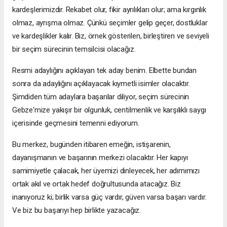
kardeşlerimizdir. Rekabet olur, fikir ayrılıkları olur; ama kırgınlık
olmaz, ayrışma olmaz. Çünkü seçimler gelip geçer, dostluklar
ve kardeşlikler kalır. Biz, örnek gösterilen, birleştiren ve seviyeli
bir seçim sürecinin temsilcisi olacağız.
Resmi adaylığını açıklayan tek aday benim. Elbette bundan
sonra da adaylığını açıklayacak kıymetli isimler olacaktır.
Şimdiden tüm adaylara başarılar diliyor, seçim sürecinin
Gebze'mize yakışır bir olgunluk, centilmenlik ve karşılıklı saygı
içerisinde geçmesini temenni ediyorum.
Bu merkez, bugünden itibaren emeğin, istişarenin,
dayanışmanın ve başarının merkezi olacaktır. Her kapıyı
samimiyetle çalacak, her üyemizi dinleyecek, her adımımızı
ortak akıl ve ortak hedef doğrultusunda atacağız. Biz
inanıyoruz ki; birlik varsa güç vardır, güven varsa başarı vardır.
Ve biz bu başarıyı hep birlikte yazacağız.