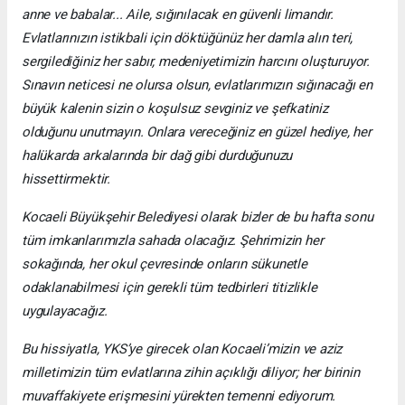
anne ve babalar... Aile, sığınılacak en güvenli limandır.
Evlatlarınızın istikbali için döktüğünüz her damla alın teri,
sergilediğiniz her sabır, medeniyetimizin harcını oluşturuyor.
Sınavın neticesi ne olursa olsun, evlatlarımızın sığınacağı en
büyük kalenin sizin o koşulsuz sevginiz ve şefkatiniz
olduğunu unutmayın. Onlara vereceğiniz en güzel hediye, her
halükarda arkalarında bir dağ gibi durduğunuzu
hissettirmektir.
Kocaeli Büyükşehir Belediyesi olarak bizler de bu hafta sonu
tüm imkanlarımızla sahada olacağız. Şehrimizin her
sokağında, her okul çevresinde onların sükunetle
odaklanabilmesi için gerekli tüm tedbirleri titizlikle
uygulayacağız.
Bu hissiyatla, YKS’ye girecek olan Kocaeli’mizin ve aziz
milletimizin tüm evlatlarına zihin açıklığı diliyor; her birinin
muvaffakiyete erişmesini yürekten temenni ediyorum.