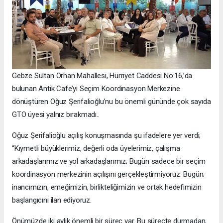
Gebze Sultan Orhan Mahallesi, Hürriyet Caddesi No:16,’da
bulunan Antik Cafe’yi Seçim Koordinasyon Merkezine
dönüştüren Oğuz Şerifalioğlu’nu bu önemli gününde çok sayıda
GTO üyesi yalnız bırakmadı..
Oğuz Şerifalioğlu açılış konuşmasında şu ifadelere yer verdi;
“Kıymetli büyüklerimiz, değerli oda üyelerimiz, çalışma
arkadaşlarımız ve yol arkadaşlarımız; Bugün sadece bir seçim
koordinasyon merkezinin açılışını gerçekleştirmiyoruz. Bugün;
inancımızın, emeğimizin, birlikteliğimizin ve ortak hedefimizin
başlangıcını ilan ediyoruz.
Önümüzde iki aylık önemli bir süreç var. Bu süreçte durmadan,