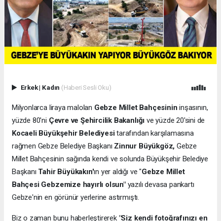
Erkek
|
Kadın
(Haberi Sesli Oku)
Milyonlarca liraya malolan
Gebze Millet Bahçesinin
inşasının,
yüzde 80'ni
Çevre ve Şehircilik Bakanlığı
ve yüzde 20'sini de
Kocaeli Büyükşehir Belediyesi
tarafından karşılamasına
rağmen Gebze Belediye Başkanı
Zinnur Büyükgöz,
Gebze
Millet Bahçesinin sağında kendi ve solunda Büyükşehir Belediye
Başkanı
Tahir Büyükakın'
ın yer aldığı ve "
Gebze Millet
Bahçesi Gebzemize hayırlı olsun"
yazılı devasa pankartı
Gebze'nin en görünür yerlerine astırmıştı.
Biz o zaman bunu haberleştirerek
"Siz kendi fotoğrafınızı en