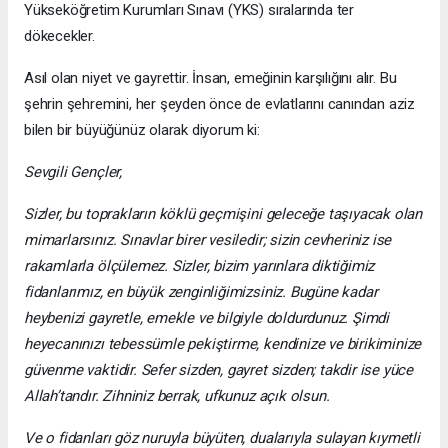
Yükseköğretim Kurumları Sınavı (YKS) sıralarında ter
dökecekler.
Asıl olan niyet ve gayrettir. İnsan, emeğinin karşılığını alır. Bu
şehrin şehremini, her şeyden önce de evlatlarını canından aziz
bilen bir büyüğünüz olarak diyorum ki:
Sevgili Gençler,
Sizler, bu toprakların köklü geçmişini geleceğe taşıyacak olan
mimarlarsınız. Sınavlar birer vesiledir; sizin cevheriniz ise
rakamlarla ölçülemez. Sizler, bizim yarınlara diktiğimiz
fidanlarımız, en büyük zenginliğimizsiniz. Bugüne kadar
heybenizi gayretle, emekle ve bilgiyle doldurdunuz. Şimdi
heyecanınızı tebessümle pekiştirme, kendinize ve birikiminize
güvenme vaktidir. Sefer sizden, gayret sizden; takdir ise yüce
Allah’tandır. Zihniniz berrak, ufkunuz açık olsun.
Ve o fidanları göz nuruyla büyüten, dualarıyla sulayan kıymetli