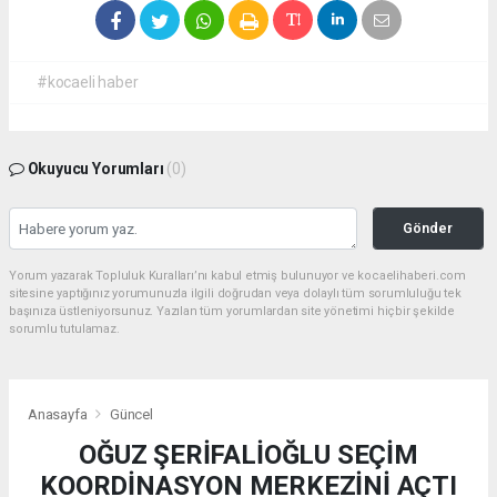
#kocaeli haber
Okuyucu Yorumları
(0)
Gönder
Yorum yazarak Topluluk Kuralları’nı kabul etmiş bulunuyor ve kocaelihaberi.com
sitesine yaptığınız yorumunuzla ilgili doğrudan veya dolaylı tüm sorumluluğu tek
başınıza üstleniyorsunuz. Yazılan tüm yorumlardan site yönetimi hiçbir şekilde
sorumlu tutulamaz.
Anasayfa
Güncel
OĞUZ ŞERİFALİOĞLU SEÇİM
KOORDİNASYON MERKEZİNİ AÇTI