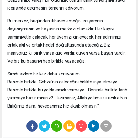
Gebze'mize yakışır bir olgunluk, centilmenlik ve karşılıklı saygı
içerisinde geçmesini temenni ediyorum.
Bu merkez, bugünden itibaren emeğin, istişarenin,
dayanışmanın ve başarının merkezi olacaktır. Her kapıyı
samimiyetle çalacak, her üyemizi dinleyecek, her adımımızı
ortak akıl ve ortak hedef doğrultusunda atacağız. Biz
inanıyoruz ki; birlik varsa güç vardır, güven varsa başarı vardır.
Ve biz bu başarıyı hep birlikte yazacağız.
Şimdi sizlere bir kez daha soruyorum;
Benimle birlikte, Gebze'nin geleceğini birlikte inşa etmeye...
Benimle birlikte bu yolda emek vermeye... Benimle birlikte tarih
yazmaya hazır mısınız? Hazırsanız, Allah yolumuzu açık etsin.
Birliğimiz daim, heyecanımız hiç eksik olmasın.”