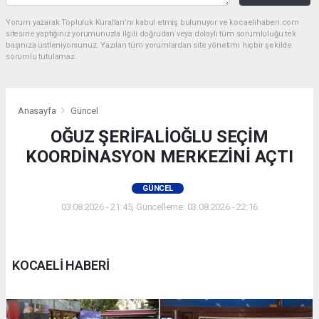
Yorum yazarak Topluluk Kuralları’nı kabul etmiş bulunuyor ve kocaelihaberi.com
sitesine yaptığınız yorumunuzla ilgili doğrudan veya dolaylı tüm sorumluluğu tek
başınıza üstleniyorsunuz. Yazılan tüm yorumlardan site yönetimi hiçbir şekilde
sorumlu tutulamaz.
Anasayfa
Güncel
OĞUZ ŞERİFALİOĞLU SEÇİM
KOORDİNASYON MERKEZİNİ AÇTI
GÜNCEL
03.08.2026 - 21:45, Güncelleme: 03.08.2026 - 22:16
KOCAELİ HABERİ