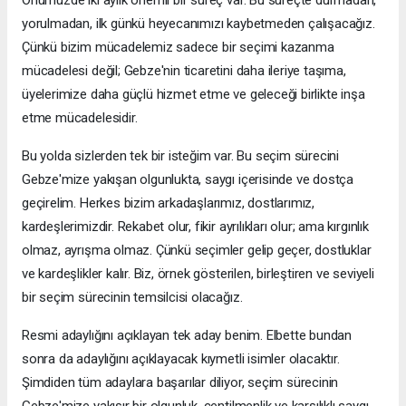
Önümüzde iki aylık önemli bir süreç var. Bu süreçte durmadan,
yorulmadan, ilk günkü heyecanımızı kaybetmeden çalışacağız.
Çünkü bizim mücadelemiz sadece bir seçimi kazanma
mücadelesi değil; Gebze'nin ticaretini daha ileriye taşıma,
üyelerimize daha güçlü hizmet etme ve geleceği birlikte inşa
etme mücadelesidir.
Bu yolda sizlerden tek bir isteğim var. Bu seçim sürecini
Gebze'mize yakışan olgunlukta, saygı içerisinde ve dostça
geçirelim. Herkes bizim arkadaşlarımız, dostlarımız,
kardeşlerimizdir. Rekabet olur, fikir ayrılıkları olur; ama kırgınlık
olmaz, ayrışma olmaz. Çünkü seçimler gelip geçer, dostluklar
ve kardeşlikler kalır. Biz, örnek gösterilen, birleştiren ve seviyeli
bir seçim sürecinin temsilcisi olacağız.
Resmi adaylığını açıklayan tek aday benim. Elbette bundan
sonra da adaylığını açıklayacak kıymetli isimler olacaktır.
Şimdiden tüm adaylara başarılar diliyor, seçim sürecinin