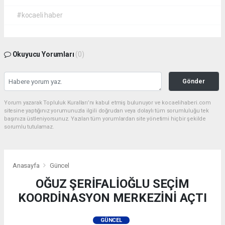
#kocaeli haber
Okuyucu Yorumları
(0)
Gönder
Yorum yazarak Topluluk Kuralları’nı kabul etmiş bulunuyor ve kocaelihaberi.com
sitesine yaptığınız yorumunuzla ilgili doğrudan veya dolaylı tüm sorumluluğu tek
başınıza üstleniyorsunuz. Yazılan tüm yorumlardan site yönetimi hiçbir şekilde
sorumlu tutulamaz.
Anasayfa
Güncel
OĞUZ ŞERİFALİOĞLU SEÇİM
KOORDİNASYON MERKEZİNİ AÇTI
GÜNCEL