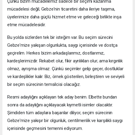
Çünkü bizim mücadelemiz sadece bir seçimi kazanma
mücadelesi değil; Gebze'nin ticaretini daha ileriye taşıma,
üyelerimize daha güçlü hizmet etme ve geleceği birlikte inşa
etme mücadelesidir.
Bu yolda sizlerden tek bir isteğim var. Bu seçim sürecini
Gebze'mize yakışan olgunlukta, saygı içerisinde ve dostça
geçirelim. Herkes bizim arkadaşlarımız, dostlarımız,
kardeşlerimizdir. Rekabet olur, fikir ayrılıkları olur; ama kırgınlık
olmaz, ayrışma olmaz. Çünkü seçimler gelip geçer, dostluklar
ve kardeşlikler kalır. Biz, örnek gösterilen, birleştiren ve seviyeli
bir seçim sürecinin temsilcisi olacağız.
Resmi adaylığını açıklayan tek aday benim. Elbette bundan
sonra da adaylığını açıklayacak kıymetli isimler olacaktır.
Şimdiden tüm adaylara başarılar diliyor, seçim sürecinin
Gebze'mize yakışır bir olgunluk, centilmenlik ve karşılıklı saygı
içerisinde geçmesini temenni ediyorum.