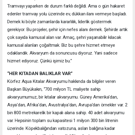
Tramvayı yaparken de durum farklı değildi. Ama o gün hakaret
edenler tramvay yolu üzerinde ev, dükkan ilanı vermeye başladı.
Demek ki böyle zamanlarda kararlılık, liderlik göstermek
gerekiyor. Bu projeler, şehir için nefes alanı demek. Şehirde artık
çok sayıda kamusal alan var. Amaç, şehri yaşanabilir kılacak
kamusal alanları çoğaltmak. Biz bu şehre hizmet etmeye
odaklandık. Akvaryum da sonuncusu diyoruz. Yani sadece
hizmet ediyoruz. Çünkü işimiz bu.”
“HER KITADAN BALIKLAR VAR”
Körfez Aqua Kıtalar Akvaryumu hakkında da bilgiler veren
Başkan Büyükakın, “700 milyon TL maliyete sahip
akvaryumumuz, bir kıtalar akvaryumu. Güney Amerika’dan,
Asya'dan, Afrika'dan, Avustralya'dan, Avrupa'dan örnekler var. 2
bin 800 metrekarelik bir kapalı alana sahip. 40 adet akvaryumu
var. Hepsinin toplam su kapasitesi 1 milyon 300 bin litrenin
üzerinde. Köpekbalığından vatozuna, aslan balığına kadar