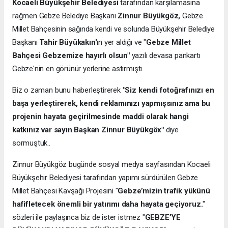
Kocaeli Büyükşehir Belediyesi
tarafından karşılamasına
rağmen Gebze Belediye Başkanı
Zinnur Büyükgöz,
Gebze
Millet Bahçesinin sağında kendi ve solunda Büyükşehir Belediye
Başkanı
Tahir Büyükakın'
ın yer aldığı ve "
Gebze Millet
Bahçesi Gebzemize hayırlı olsun"
yazılı devasa pankartı
Gebze'nin en görünür yerlerine astırmıştı.
Biz o zaman bunu haberleştirerek
"Siz kendi fotoğrafınızı en
başa yerleştirerek, kendi reklamınızı yapmışsınız ama bu
projenin hayata geçirilmesinde maddi olarak hangi
katkınız var sayın Başkan Zinnur Büyükgöx"
diye
sormuştuk..
Zinnur Büyükgöz bugünde sosyal medya sayfasından Kocaeli
Büyükşehir Belediyesi tarafından yapımı sürdürülen Gebze
Millet Bahçesi Kavşağı Projesini "
Gebze’mizin trafik yükünü
hafifletecek önemli bir yatırımı daha hayata geçiyoruz.
"
sözleri ile paylaşınca biz de ister istmez "
GEBZE’YE