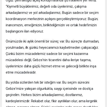
Oğuz Şerifalioğlu açılış konuşmasında şu ifadelere yer verdi;
“Kıymetli büyüklerimiz, değerli oda üyelerimiz, çalışma
arkadaşlarımız ve yol arkadaşlarımız; Bugün sadece bir seçim
koordinasyon merkezinin açılışını gerçekleştirmiyoruz. Bugün;
inancımızın, emeğimizin, birlikteliğimizin ve ortak hedefimizin
başlangıcını ilan ediyoruz.
Önümüzde iki aylık önemli bir süreç var. Bu süreçte durmadan,
yorulmadan, ilk günkü heyecanımızı kaybetmeden çalışacağız.
Çünkü bizim mücadelemiz sadece bir seçimi kazanma
mücadelesi değil; Gebze'nin ticaretini daha ileriye taşıma,
üyelerimize daha güçlü hizmet etme ve geleceği birlikte inşa
etme mücadelesidir.
Bu yolda sizlerden tek bir isteğim var. Bu seçim sürecini
Gebze'mize yakışan olgunlukta, saygı içerisinde ve dostça
geçirelim. Herkes bizim arkadaşlarımız, dostlarımız,
kardeşlerimizdir. Rekabet olur, fikir ayrılıkları olur; ama kırgınlık