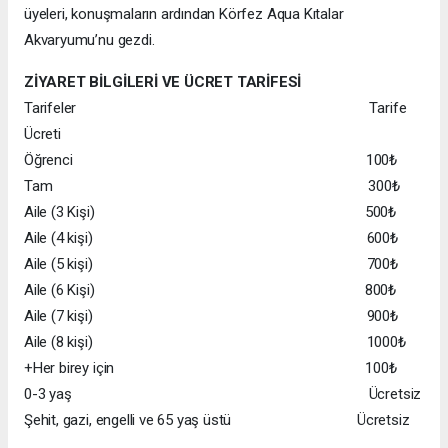
üyeleri, konuşmaların ardından Körfez Aqua Kıtalar
Akvaryumu’nu gezdi.
ZİYARET BİLGİLERİ VE ÜCRET TARİFESİ
Tarifeler Tarife
Ücreti
Öğrenci 100₺
Tam 300₺
Aile (3 Kişi) 500₺
Aile (4 kişi) 600₺
Aile (5 kişi) 700₺
Aile (6 Kişi) 800₺
Aile (7 kişi) 900₺
Aile (8 kişi) 1000₺
+Her birey için 100₺
0-3 yaş Ücretsiz
Şehit, gazi, engelli ve 65 yaş üstü Ücretsiz