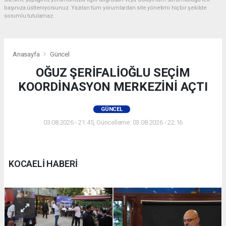
başınıza üstleniyorsunuz. Yazılan tüm yorumlardan site yönetimi hiçbir şekilde
sorumlu tutulamaz.
Anasayfa
Güncel
OĞUZ ŞERİFALİOĞLU SEÇİM
KOORDİNASYON MERKEZİNİ AÇTI
GÜNCEL
03.08.2026 - 21:45, Güncelleme: 03.08.2026 - 22:16
KOCAELİ HABERİ