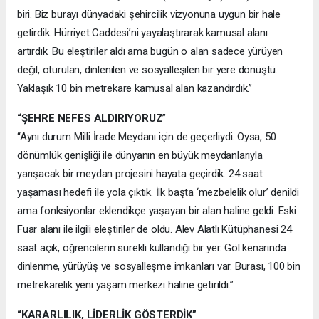
biri. Biz burayı dünyadaki şehircilik vizyonuna uygun bir hale
getirdik. Hürriyet Caddesi’ni yayalaştırarak kamusal alanı
artırdık. Bu eleştiriler aldı ama bugün o alan sadece yürüyen
değil, oturulan, dinlenilen ve sosyalleşilen bir yere dönüştü.
Yaklaşık 10 bin metrekare kamusal alan kazandırdık.”
“ŞEHRE NEFES ALDIRIYORUZ
”
“Aynı durum Milli İrade Meydanı için de geçerliydi. Oysa, 50
dönümlük genişliği ile dünyanın en büyük meydanlarıyla
yarışacak bir meydan projesini hayata geçirdik. 24 saat
yaşaması hedefi ile yola çıktık. İlk başta ‘mezbelelik olur’ denildi
ama fonksiyonlar eklendikçe yaşayan bir alan haline geldi. Eski
Fuar alanı ile ilgili eleştiriler de oldu. Alev Alatlı Kütüphanesi 24
saat açık, öğrencilerin sürekli kullandığı bir yer. Göl kenarında
dinlenme, yürüyüş ve sosyalleşme imkanları var. Burası, 100 bin
metrekarelik yeni yaşam merkezi haline getirildi.”
“KARARLILIK, LİDERLİK GÖSTERDİK”