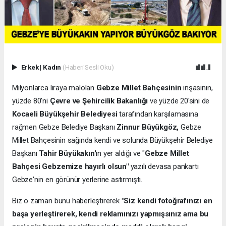
Erkek
|
Kadın
(Haberi Sesli Oku)
Milyonlarca liraya malolan
Gebze Millet Bahçesinin
inşasının,
yüzde 80'ni
Çevre ve Şehircilik Bakanlığı
ve yüzde 20'sini de
Kocaeli Büyükşehir Belediyesi
tarafından karşılamasına
rağmen Gebze Belediye Başkanı
Zinnur Büyükgöz,
Gebze
Millet Bahçesinin sağında kendi ve solunda Büyükşehir Belediye
Başkanı
Tahir Büyükakın'
ın yer aldığı ve "
Gebze Millet
Bahçesi Gebzemize hayırlı olsun"
yazılı devasa pankartı
Gebze'nin en görünür yerlerine astırmıştı.
Biz o zaman bunu haberleştirerek
"Siz kendi fotoğrafınızı en
başa yerleştirerek, kendi reklamınızı yapmışsınız ama bu