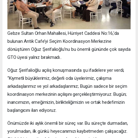
Gebze Sultan Orhan Mahallesi, Hürriyet Caddesi No:16,’da
bulunan Antik Cafe’yi Seçim Koordinasyon Merkezine
dönüştüren Oğuz Şerifalioğlu’nu bu önemli gününde çok sayıda
GTO üyesi yalnız bırakmadı..
Oğuz Şerifalioğlu açılış konuşmasında şu ifadelere yer verdi;
“Kıymetli büyüklerimiz, değerli oda üyelerimiz, çalışma
arkadaşlarımız ve yol arkadaşlarımız; Bugün sadece bir seçim
koordinasyon merkezinin açılışını gerçekleştirmiyoruz. Bugün;
inancımızın, emeğimizin, birlikteliğimizin ve ortak hedefimizin
başlangıcını ilan ediyoruz.
Önümüzde iki aylık önemli bir süreç var. Bu süreçte durmadan,
yorulmadan, ilk günkü heyecanımızı kaybetmeden çalışacağız.