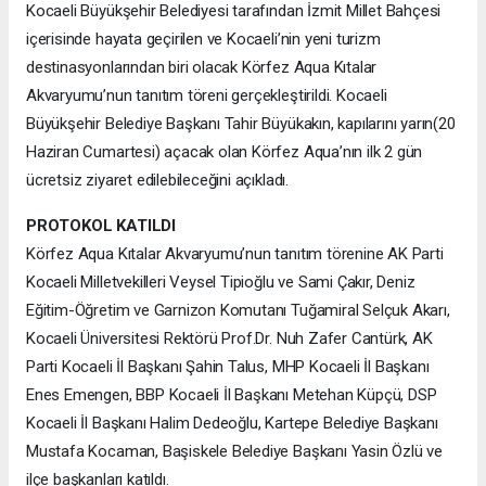
Kocaeli Büyükşehir Belediyesi tarafından İzmit Millet Bahçesi
içerisinde hayata geçirilen ve Kocaeli’nin yeni turizm
destinasyonlarından biri olacak Körfez Aqua Kıtalar
Akvaryumu’nun tanıtım töreni gerçekleştirildi. Kocaeli
Büyükşehir Belediye Başkanı Tahir Büyükakın, kapılarını yarın(20
Haziran Cumartesi) açacak olan Körfez Aqua’nın ilk 2 gün
ücretsiz ziyaret edilebileceğini açıkladı.
PROTOKOL KATILDI
Körfez Aqua Kıtalar Akvaryumu’nun tanıtım törenine AK Parti
Kocaeli Milletvekilleri Veysel Tipioğlu ve Sami Çakır, Deniz
Eğitim-Öğretim ve Garnizon Komutanı Tuğamiral Selçuk Akarı,
Kocaeli Üniversitesi Rektörü Prof.Dr. Nuh Zafer Cantürk, AK
Parti Kocaeli İl Başkanı Şahin Talus, MHP Kocaeli İl Başkanı
Enes Emengen, BBP Kocaeli İl Başkanı Metehan Küpçü, DSP
Kocaeli İl Başkanı Halim Dedeoğlu, Kartepe Belediye Başkanı
Mustafa Kocaman, Başiskele Belediye Başkanı Yasin Özlü ve
ilçe başkanları katıldı.