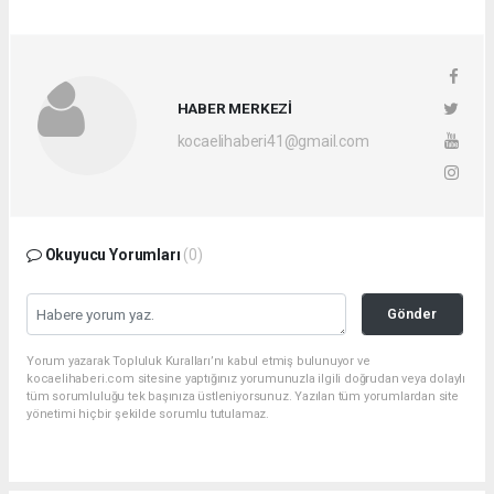
HABER MERKEZİ
kocaelihaberi41@gmail.com
Okuyucu Yorumları
(0)
Gönder
Yorum yazarak Topluluk Kuralları’nı kabul etmiş bulunuyor ve
kocaelihaberi.com sitesine yaptığınız yorumunuzla ilgili doğrudan veya dolaylı
tüm sorumluluğu tek başınıza üstleniyorsunuz. Yazılan tüm yorumlardan site
yönetimi hiçbir şekilde sorumlu tutulamaz.