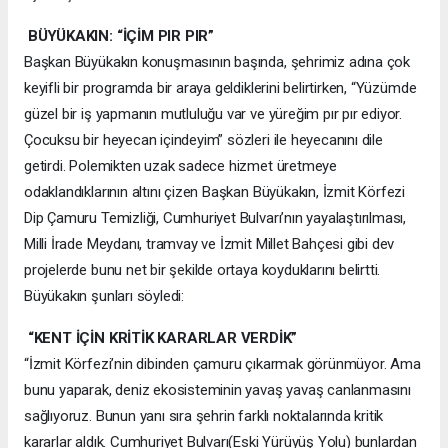
BÜYÜKAKIN: “İÇİM PIR PIR”
Başkan Büyükakın konuşmasının başında, şehrimiz adına çok
keyifli bir programda bir araya geldiklerini belirtirken, “Yüzümde
güzel bir iş yapmanın mutluluğu var ve yüreğim pır pır ediyor.
Çocuksu bir heyecan içindeyim” sözleri ile heyecanını dile
getirdi. Polemikten uzak sadece hizmet üretmeye
odaklandıklarının altını çizen Başkan Büyükakın, İzmit Körfezi
Dip Çamuru Temizliği, Cumhuriyet Bulvarı’nın yayalaştırılması,
Milli İrade Meydanı, tramvay ve İzmit Millet Bahçesi gibi dev
projelerde bunu net bir şekilde ortaya koyduklarını belirtti.
Büyükakın şunları söyledi:
“KENT İÇİN KRİTİK KARARLAR VERDİK”
“İzmit Körfezi’nin dibinden çamuru çıkarmak görünmüyor. Ama
bunu yaparak, deniz ekosisteminin yavaş yavaş canlanmasını
sağlıyoruz. Bunun yanı sıra şehrin farklı noktalarında kritik
kararlar aldık. Cumhuriyet Bulvarı(Eski Yürüyüş Yolu) bunlardan