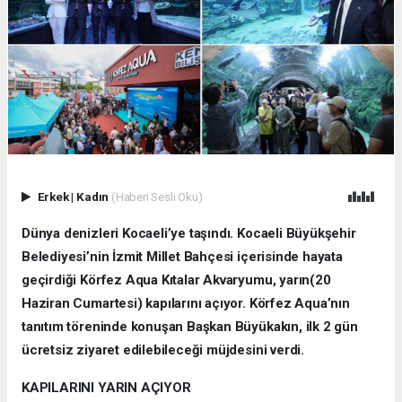
Erkek
|
Kadın
(Haberi Sesli Oku)
Dünya denizleri Kocaeli’ye taşındı. Kocaeli Büyükşehir
Belediyesi’nin İzmit Millet Bahçesi içerisinde hayata
geçirdiği Körfez Aqua Kıtalar Akvaryumu, yarın(20
Haziran Cumartesi) kapılarını açıyor. Körfez Aqua’nın
tanıtım töreninde konuşan Başkan Büyükakın, ilk 2 gün
ücretsiz ziyaret edilebileceği müjdesini verdi.
KAPILARINI YARIN AÇIYOR