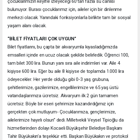
çocuklarımızın keyifle izleyeceği 60’tan fazla su canlısı
bulunuyor. Burası çocuklarımız için, aileler için bir dinlenme
merkezi olacak. Yanındaki fonksiyonlarla birlikte tam bir sosyal
yaşam alanı olacak.
“BİLET FİYATLARI ÇOK UYGUN”
Bilet fiyatlarını, bu çapta bir akvaryumla kıyasladığımızda
emsalleri içinde en ucuz olacak şekilde belirledik. Öğrenci 100,
tam bilet 300 lira. Bunun yanı sıra aile indirimleri var. Aile 4
kişiyse 600 lira. Eğer bu aile 8 kişiyse de toplamda 1.000 lira
ödeyecekler. Her yerde olduğu gibi 0-3 yaş grubuna,
şehitlerimize, gazilerimize, engellilerimize ve 65 yaş üstü
vatandaşlarımıza ücretsiz. Akvaryum ilk 2 gün tamamen
ücretsiz. Böyle bir eseri şehrimize kazandırdığımız için
gerçekten çok mutluyum- Çocuklarımıza, gençlerimize,
ailelerimize hayırlı olsun” dedi. Milletvekili Veysel Tipioğlu da
hizmetlerinden dolayı Kocaeli Büyükşehir Belediye Başkanı
Tahir Büyükakın’a teşekkür etti. Başkan Büyükakın ve protokol