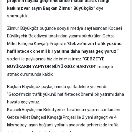
projenin hayata geçirilmesinde maddi olarak hangi
katkınız var sayın Başkan Zinnur Büyükgöx"
diye
sormuştuk..
Zinnur Büyükgöz bugünde sosyal medya sayfasından Kocaeli
Büyükşehir Belediyesi tarafından yapımı sürdürülen Gebze
Millet Bahçesi Kavşağı Projesini "
Gebze’mizin trafik yükünü
hafifletecek önemli bir yatırımı daha hayata geçiyoruz.
"
sözleri ile paylaşınca biz de ister istmez "
GEBZE’YE
BÜYÜKAKIN YAPIYOR BÜYÜKGÖZ BAKIYOR
" manşeti
atmak durumunda kaldık..
Başkan Büyükgöz paylaşımında şu ifadelere yer verdi;
"Gebze’mizin trafik yükünü hafifletecek önemli bir yatırımı daha
hayata geçiyoruz.
Kocaeli Büyükşehir Belediyemiz tarafından yapımı sürdürülen
Gebze Millet Bahçesi Kavşağı Projesi ile 2 yeni altgeçit ve 4
kilometreyi aşan bağlantı yolları sayesinde şehrimizde trafik