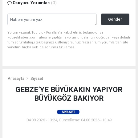
Okuyucu Yorumları
(0)
Gönder
Yorum yazarak Topluluk Kuralları’nı kabul etmiş bulunuyor ve
kocaelihaberi.com sitesine yaptığınız yorumunuzla ilgili doğrudan veya dolaylı
tüm sorumluluğu tek başınıza üstleniyorsunuz. Yazılan tüm yorumlardan site
yönetimi hiçbir şekilde sorumlu tutulamaz.
Anasayfa
Siyaset
GEBZE’YE BÜYÜKAKIN YAPIYOR
BÜYÜKGÖZ BAKIYOR
SIYASET
04.08.2026 - 13:24, Güncelleme: 04.08.2026 - 13:49