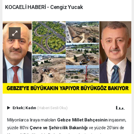
KOCAELİ HABERİ - Cengiz Yucak
Erkek
|
Kadın
(Haberi Sesli Oku)
Milyonlarca liraya malolan
Gebze Millet Bahçesinin
inşasının,
yüzde 80'ni
Çevre ve Şehircilik Bakanlığı
ve yüzde 20'sini de