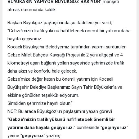
BÜYÜKAKIN YAPIYOR BÜYÜKGÖZ BAKIYOR
" manşeti
atmak durumunda kaldık..
Başkan Büyükgöz paylaşımında şu ifadelere yer verdi;
"Gebze’mizin trafik yükünü hafifletecek önemli bir yatırımı daha
hayata geçiyoruz.
Kocaeli Büyükşehir Belediyemiz tarafından yapımı sürdürülen
Gebze Millet Bahçesi Kavşağı Projesi ile 2 yeni altgeçit ve 4
kilometreyi aşan bağlantı yolları sayesinde şehrimizde trafik
daha akıcı ve konforlu hale gelecek.
Gebze’mize değer katan bu önemli yatırım için Kocaeli
Büyükşehir Belediye Başkanımız Sayın Tahir Büyükakın’a ve
ekibine gönülden teşekkür ediyorum.
Şimdiden şehrimize hayırlı olsun."
NOT: Bu arada Büyükgöz'ün paylaşımını yapan görevli
"
Gebze’mizin trafik yükünü hafifletecek önemli bir
yatırımı daha hayata geçiyoruz.
" cümlesinde "
geçiriyoruz
"
yerine "
geçiyoruz
" yazmış.