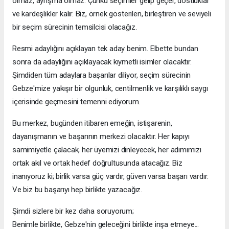
olmaz, ayrışma olmaz. Çünkü seçimler gelip geçer, dostluklar
ve kardeşlikler kalır. Biz, örnek gösterilen, birleştiren ve seviyeli
bir seçim sürecinin temsilcisi olacağız.
Resmi adaylığını açıklayan tek aday benim. Elbette bundan
sonra da adaylığını açıklayacak kıymetli isimler olacaktır.
Şimdiden tüm adaylara başarılar diliyor, seçim sürecinin
Gebze'mize yakışır bir olgunluk, centilmenlik ve karşılıklı saygı
içerisinde geçmesini temenni ediyorum.
Bu merkez, bugünden itibaren emeğin, istişarenin,
dayanışmanın ve başarının merkezi olacaktır. Her kapıyı
samimiyetle çalacak, her üyemizi dinleyecek, her adımımızı
ortak akıl ve ortak hedef doğrultusunda atacağız. Biz
inanıyoruz ki; birlik varsa güç vardır, güven varsa başarı vardır.
Ve biz bu başarıyı hep birlikte yazacağız.
Şimdi sizlere bir kez daha soruyorum;
Benimle birlikte, Gebze'nin geleceğini birlikte inşa etmeye...