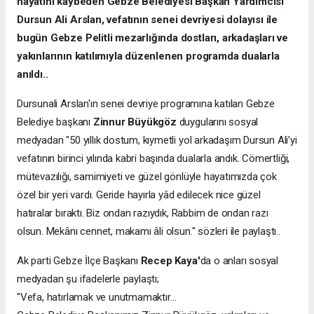
hayatını kaybeden Gebze Belediyesi Başkan Yardımcısı
Dursun Ali Arslan, vefatının senei devriyesi dolayısı ile
bugün Gebze Pelitli mezarlığında dostları, arkadaşları ve
yakınlarının katılımıyla düzenlenen programda dualarla
anıldı..
Dursunali Arslan'ın senei devriye programına katılan Gebze
Belediye başkanı
Zinnur Büyükgöz
duygularını sosyal
medyadan "50 yıllık dostum, kıymetli yol arkadaşım Dursun Ali’yi
vefatının birinci yılında kabri başında dualarla andık. Cömertliği,
mütevazılığı, samimiyeti ve güzel gönlüyle hayatımızda çok
özel bir yeri vardı. Geride hayırla yâd edilecek nice güzel
hatıralar bıraktı. Biz ondan razıydık, Rabbim de ondan razı
olsun. Mekânı cennet, makamı âli olsun." sözleri ile paylaştı..
Ak parti Gebze İlçe Başkanı
Recep Kaya'
da o anları sosyal
medyadan şu ifadelerle paylaştı;
"Vefa, hatırlamak ve unutmamaktır…