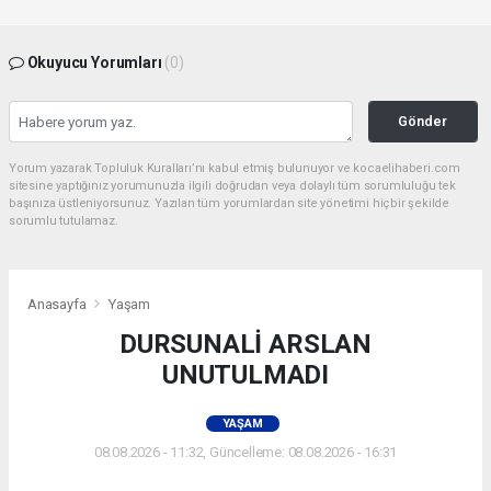
Okuyucu Yorumları
(0)
Gönder
Yorum yazarak Topluluk Kuralları’nı kabul etmiş bulunuyor ve kocaelihaberi.com
sitesine yaptığınız yorumunuzla ilgili doğrudan veya dolaylı tüm sorumluluğu tek
başınıza üstleniyorsunuz. Yazılan tüm yorumlardan site yönetimi hiçbir şekilde
sorumlu tutulamaz.
Anasayfa
Yaşam
DURSUNALİ ARSLAN
UNUTULMADI
YAŞAM
08.08.2026 - 11:32, Güncelleme: 08.08.2026 - 16:31