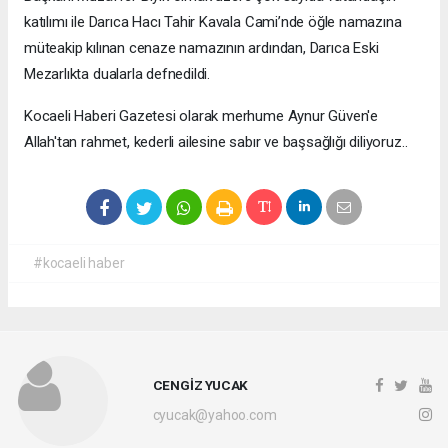
katılımı ile Darıca Hacı Tahir Kavala Cami’nde öğle namazına
müteakip kılınan cenaze namazının ardından, Darıca Eski
Mezarlıkta dualarla defnedildi.
Kocaeli Haberi Gazetesi olarak merhume Aynur Güven'e
Allah'tan rahmet, kederli ailesine sabır ve başsağlığı diliyoruz..
#kocaeli haber
CENGİZ YUCAK
cyucak@yahoo.com