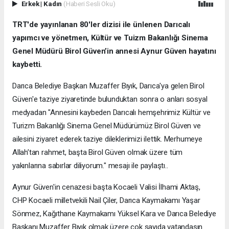
Erkek
|
Kadın
(Haberi Sesli Oku)
TRT'de yayınlanan 80'ler dizisi ile ünlenen Darıcalı
yapımcı ve yönetmen, Kültür ve Tuizm Bakanlığı Sinema
Genel Müdürü Birol Güven’in annesi Aynur Güven hayatını
kaybetti.
Darıca Belediye Başkan Muzaffer Bıyık, Darıca'ya gelen Birol
Güven'e taziye ziyaretinde bulunduktan sonra o anları sosyal
medyadan "Annesini kaybeden Darıcalı hemşehrimiz Kültür ve
Turizm Bakanlığı Sinema Genel Müdürümüz Birol Güven ve
ailesini ziyaret ederek taziye dileklerimizi ilettik. Merhumeye
Allah’tan rahmet, başta Birol Güven olmak üzere tüm
yakınlarına sabırlar diliyorum." mesajı ile paylaştı..
Aynur Güven'in cenazesi başta Kocaeli Valisi İlhami Aktaş,
CHP Kocaeli milletvekili Nail Çiler, Darıca Kaymakamı Yaşar
Sönmez, Kağıthane Kaymakamı Yüksel Kara ve Darıca Belediye
Başkanı Muzaffer Bıyık olmak üzere çok sayıda vatandaşın