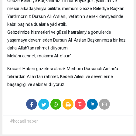
Gebze Belediye Başkanımız Zinnur Büyükgöz, yakınları ve
mesai arkadaşlarıyla birlikte, merhum Gebze Belediye Başkan
Yardımcımız Dursun Ali Arslan’ı, vefatının sene-i devriyesinde
kabri başında dualarla yâd ettik.
Gebze’mize hizmetleri ve güzel hatıralarıyla gönüllerde
yaşamaya devam eden Dursun Ali Arslan Başkanımıza bir kez
daha Allah’tan rahmet diliyorum.
Mekânı cennet, makamı Ali olsun"
Kocaeli Haberi gazetesi olarak Merhum Dursunali Arslan'a
tekrardan Allah’tan rahmet, Kederli Ailesi ve sevenlerine
başsağlığı ve sabırlar diliyoruz.
#kocaeli haber