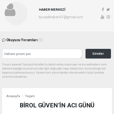
HABER MERKEZİ
kocaelihaberi41@gmail.com
Okuyucu Yorumları
(0)
Gönder
Yorum yazarak Topluluk Kuralları’nı kabul etmiş bulunuyor ve kocaelihaberi.com
sitesine yaptığınız yorumunuzla ilgili doğrudan veya dolaylı tüm sorumluluğu tek
başınıza üstleniyorsunuz. Yazılan tüm yorumlardan site yönetimi hiçbir şekilde
sorumlu tutulamaz.
Anasayfa
Yaşam
BİROL GÜVEN’İN ACI GÜNÜ