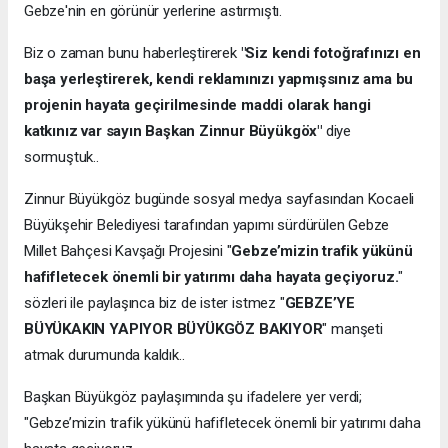
Gebze'nin en görünür yerlerine astırmıştı.
Biz o zaman bunu haberleştirerek
"Siz kendi fotoğrafınızı en
başa yerleştirerek, kendi reklamınızı yapmışsınız ama bu
projenin hayata geçirilmesinde maddi olarak hangi
katkınız var sayın Başkan Zinnur Büyükgöx"
diye
sormuştuk..
Zinnur Büyükgöz bugünde sosyal medya sayfasından Kocaeli
Büyükşehir Belediyesi tarafından yapımı sürdürülen Gebze
Millet Bahçesi Kavşağı Projesini "
Gebze’mizin trafik yükünü
hafifletecek önemli bir yatırımı daha hayata geçiyoruz.
"
sözleri ile paylaşınca biz de ister istmez "
GEBZE’YE
BÜYÜKAKIN YAPIYOR BÜYÜKGÖZ BAKIYOR
" manşeti
atmak durumunda kaldık..
Başkan Büyükgöz paylaşımında şu ifadelere yer verdi;
"Gebze’mizin trafik yükünü hafifletecek önemli bir yatırımı daha