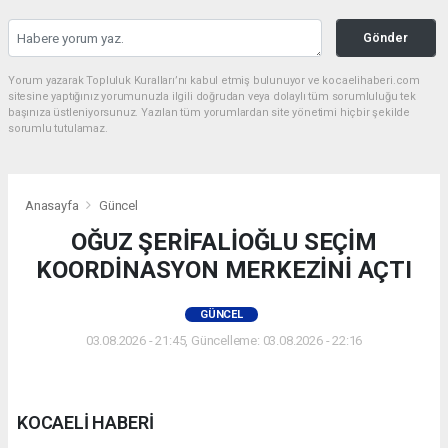
Gönder
Yorum yazarak Topluluk Kuralları’nı kabul etmiş bulunuyor ve kocaelihaberi.com
sitesine yaptığınız yorumunuzla ilgili doğrudan veya dolaylı tüm sorumluluğu tek
başınıza üstleniyorsunuz. Yazılan tüm yorumlardan site yönetimi hiçbir şekilde
sorumlu tutulamaz.
Anasayfa
Güncel
OĞUZ ŞERİFALİOĞLU SEÇİM
KOORDİNASYON MERKEZİNİ AÇTI
GÜNCEL
03.08.2026 - 21:45, Güncelleme: 03.08.2026 - 22:16
KOCAELİ HABERİ