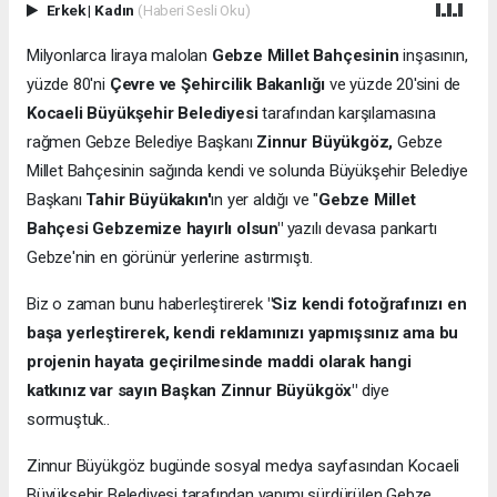
Erkek
|
Kadın
(Haberi Sesli Oku)
Milyonlarca liraya malolan
Gebze Millet Bahçesinin
inşasının,
yüzde 80'ni
Çevre ve Şehircilik Bakanlığı
ve yüzde 20'sini de
Kocaeli Büyükşehir Belediyesi
tarafından karşılamasına
rağmen Gebze Belediye Başkanı
Zinnur Büyükgöz,
Gebze
Millet Bahçesinin sağında kendi ve solunda Büyükşehir Belediye
Başkanı
Tahir Büyükakın'
ın yer aldığı ve "
Gebze Millet
Bahçesi Gebzemize hayırlı olsun"
yazılı devasa pankartı
Gebze'nin en görünür yerlerine astırmıştı.
Biz o zaman bunu haberleştirerek
"Siz kendi fotoğrafınızı en
başa yerleştirerek, kendi reklamınızı yapmışsınız ama bu
projenin hayata geçirilmesinde maddi olarak hangi
katkınız var sayın Başkan Zinnur Büyükgöx"
diye
sormuştuk..
Zinnur Büyükgöz bugünde sosyal medya sayfasından Kocaeli
Büyükşehir Belediyesi tarafından yapımı sürdürülen Gebze