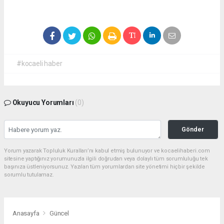
#kocaeli haber
Okuyucu Yorumları
(0)
Gönder
Yorum yazarak Topluluk Kuralları’nı kabul etmiş bulunuyor ve kocaelihaberi.com
sitesine yaptığınız yorumunuzla ilgili doğrudan veya dolaylı tüm sorumluluğu tek
başınıza üstleniyorsunuz. Yazılan tüm yorumlardan site yönetimi hiçbir şekilde
sorumlu tutulamaz.
Anasayfa
Güncel