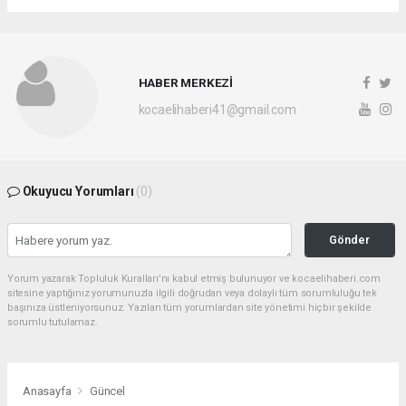
HABER MERKEZİ
kocaelihaberi41@gmail.com
Okuyucu Yorumları
(0)
Gönder
Yorum yazarak Topluluk Kuralları’nı kabul etmiş bulunuyor ve kocaelihaberi.com
sitesine yaptığınız yorumunuzla ilgili doğrudan veya dolaylı tüm sorumluluğu tek
başınıza üstleniyorsunuz. Yazılan tüm yorumlardan site yönetimi hiçbir şekilde
sorumlu tutulamaz.
Anasayfa
Güncel