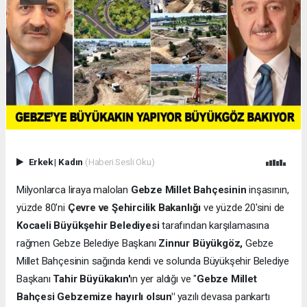
Erkek
|
Kadın
(Haberi Sesli Oku)
Milyonlarca liraya malolan
Gebze Millet Bahçesinin
inşasının,
yüzde 80'ni
Çevre ve Şehircilik Bakanlığı
ve yüzde 20'sini de
Kocaeli Büyükşehir Belediyesi
tarafından karşılamasına
rağmen Gebze Belediye Başkanı
Zinnur Büyükgöz,
Gebze
Millet Bahçesinin sağında kendi ve solunda Büyükşehir Belediye
Başkanı
Tahir Büyükakın'
ın yer aldığı ve "
Gebze Millet
Bahçesi Gebzemize hayırlı olsun"
yazılı devasa pankartı