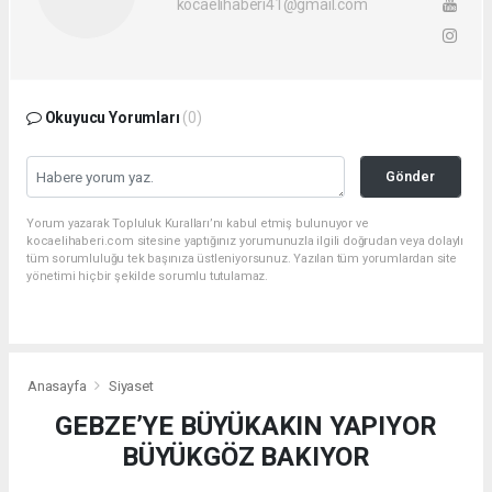
kocaelihaberi41@gmail.com
Okuyucu Yorumları
(0)
Gönder
Yorum yazarak Topluluk Kuralları’nı kabul etmiş bulunuyor ve
kocaelihaberi.com sitesine yaptığınız yorumunuzla ilgili doğrudan veya dolaylı
tüm sorumluluğu tek başınıza üstleniyorsunuz. Yazılan tüm yorumlardan site
yönetimi hiçbir şekilde sorumlu tutulamaz.
Anasayfa
Siyaset
GEBZE’YE BÜYÜKAKIN YAPIYOR
BÜYÜKGÖZ BAKIYOR