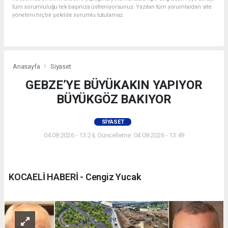
tüm sorumluluğu tek başınıza üstleniyorsunuz. Yazılan tüm yorumlardan site
yönetimi hiçbir şekilde sorumlu tutulamaz.
Anasayfa
Siyaset
GEBZE’YE BÜYÜKAKIN YAPIYOR
BÜYÜKGÖZ BAKIYOR
SIYASET
04.08.2026 - 13:24, Güncelleme: 04.08.2026 - 13:49
KOCAELİ HABERİ - Cengiz Yucak