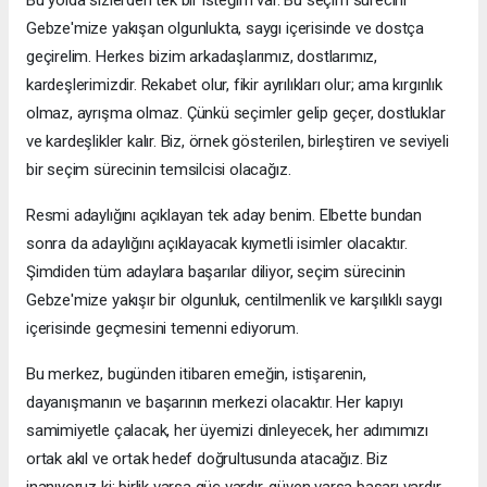
Bu yolda sizlerden tek bir isteğim var. Bu seçim sürecini
Gebze'mize yakışan olgunlukta, saygı içerisinde ve dostça
geçirelim. Herkes bizim arkadaşlarımız, dostlarımız,
kardeşlerimizdir. Rekabet olur, fikir ayrılıkları olur; ama kırgınlık
olmaz, ayrışma olmaz. Çünkü seçimler gelip geçer, dostluklar
ve kardeşlikler kalır. Biz, örnek gösterilen, birleştiren ve seviyeli
bir seçim sürecinin temsilcisi olacağız.
Resmi adaylığını açıklayan tek aday benim. Elbette bundan
sonra da adaylığını açıklayacak kıymetli isimler olacaktır.
Şimdiden tüm adaylara başarılar diliyor, seçim sürecinin
Gebze'mize yakışır bir olgunluk, centilmenlik ve karşılıklı saygı
içerisinde geçmesini temenni ediyorum.
Bu merkez, bugünden itibaren emeğin, istişarenin,
dayanışmanın ve başarının merkezi olacaktır. Her kapıyı
samimiyetle çalacak, her üyemizi dinleyecek, her adımımızı
ortak akıl ve ortak hedef doğrultusunda atacağız. Biz