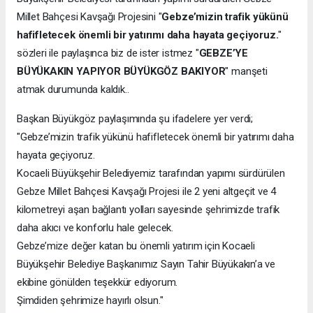
Millet Bahçesi Kavşağı Projesini "
Gebze’mizin trafik yükünü
hafifletecek önemli bir yatırımı daha hayata geçiyoruz.
"
sözleri ile paylaşınca biz de ister istmez "
GEBZE’YE
BÜYÜKAKIN YAPIYOR BÜYÜKGÖZ BAKIYOR
" manşeti
atmak durumunda kaldık..
Başkan Büyükgöz paylaşımında şu ifadelere yer verdi;
"Gebze’mizin trafik yükünü hafifletecek önemli bir yatırımı daha
hayata geçiyoruz.
Kocaeli Büyükşehir Belediyemiz tarafından yapımı sürdürülen
Gebze Millet Bahçesi Kavşağı Projesi ile 2 yeni altgeçit ve 4
kilometreyi aşan bağlantı yolları sayesinde şehrimizde trafik
daha akıcı ve konforlu hale gelecek.
Gebze’mize değer katan bu önemli yatırım için Kocaeli
Büyükşehir Belediye Başkanımız Sayın Tahir Büyükakın’a ve
ekibine gönülden teşekkür ediyorum.
Şimdiden şehrimize hayırlı olsun."