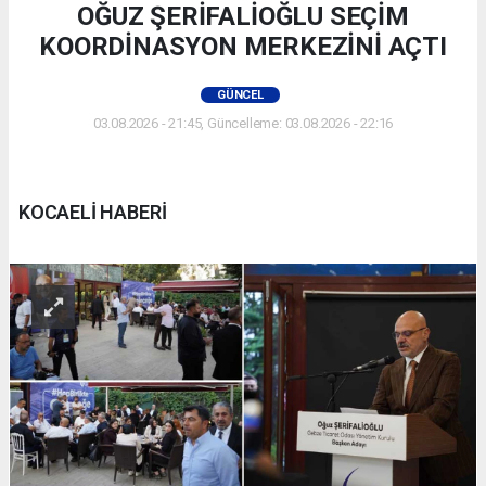
OĞUZ ŞERİFALİOĞLU SEÇİM
KOORDİNASYON MERKEZİNİ AÇTI
GÜNCEL
03.08.2026 - 21:45, Güncelleme: 03.08.2026 - 22:16
KOCAELİ HABERİ