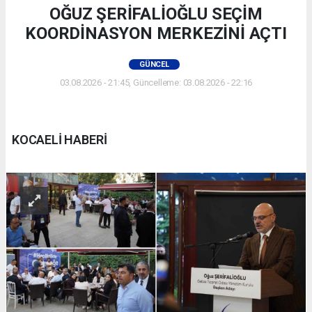
OĞUZ ŞERİFALİOĞLU SEÇİM
KOORDİNASYON MERKEZİNİ AÇTI
GÜNCEL
03.08.2026 - 21:45, Güncelleme: 03.08.2026 - 22:16
KOCAELİ HABERİ