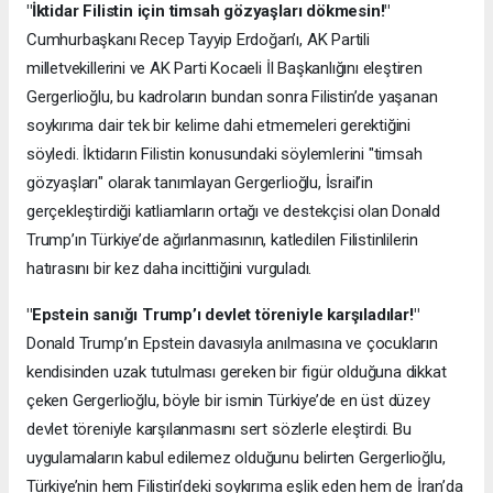
"İktidar Filistin için timsah gözyaşları dökmesin!"
Cumhurbaşkanı Recep Tayyip Erdoğan’ı, AK Partili
milletvekillerini ve AK Parti Kocaeli İl Başkanlığını eleştiren
Gergerlioğlu, bu kadroların bundan sonra Filistin’de yaşanan
soykırıma dair tek bir kelime dahi etmemeleri gerektiğini
söyledi. İktidarın Filistin konusundaki söylemlerini "timsah
gözyaşları" olarak tanımlayan Gergerlioğlu, İsrail’in
gerçekleştirdiği katliamların ortağı ve destekçisi olan Donald
Trump’ın Türkiye’de ağırlanmasının, katledilen Filistinlilerin
hatırasını bir kez daha incittiğini vurguladı.
"Epstein sanığı Trump’ı devlet töreniyle karşıladılar!"
Donald Trump’ın Epstein davasıyla anılmasına ve çocukların
kendisinden uzak tutulması gereken bir figür olduğuna dikkat
çeken Gergerlioğlu, böyle bir ismin Türkiye’de en üst düzey
devlet töreniyle karşılanmasını sert sözlerle eleştirdi. Bu
uygulamaların kabul edilemez olduğunu belirten Gergerlioğlu,
Türkiye’nin hem Filistin’deki soykırıma eşlik eden hem de İran’da