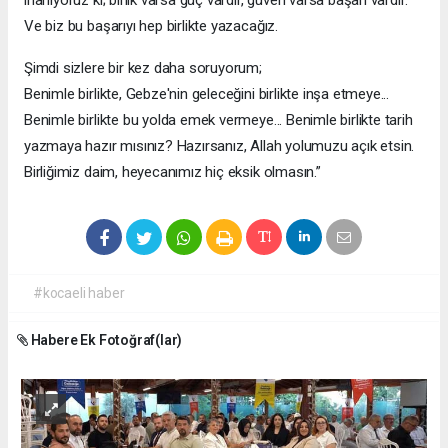
inanıyoruz ki; birlik varsa güç vardır, güven varsa başarı vardır.
Ve biz bu başarıyı hep birlikte yazacağız.
Şimdi sizlere bir kez daha soruyorum;
Benimle birlikte, Gebze'nin geleceğini birlikte inşa etmeye...
Benimle birlikte bu yolda emek vermeye... Benimle birlikte tarih
yazmaya hazır mısınız? Hazırsanız, Allah yolumuzu açık etsin.
Birliğimiz daim, heyecanımız hiç eksik olmasın.”
#kocaeli haber
Habere Ek Fotoğraf(lar)