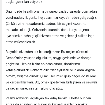
başlangıcını ilan ediyoruz.
Önümüzde iki aylık önemli bir süreç var. Bu süreçte durmadan,
yorulmadan, ilk günkü heyecanımızı kaybetmeden çalışacağız.
Çünkü bizim mücadelemiz sadece bir seçimi kazanma
mücadelesi değil; Gebze'nin ticaretini daha ileriye taşıma,
üyelerimize daha güçlü hizmet etme ve geleceği birlikte inşa
etme mücadelesidir.
Bu yolda sizlerden tek bir isteğim var. Bu seçim sürecini
Gebze'mize yakışan olgunlukta, saygı içerisinde ve dostça
geçirelim. Herkes bizim arkadaşlarımız, dostlarımız,
kardeşlerimizdir. Rekabet olur, fikir ayrılıkları olur; ama kırgınlık
olmaz, ayrışma olmaz. Çünkü seçimler gelip geçer, dostluklar
ve kardeşlikler kalır. Biz, örnek gösterilen, birleştiren ve seviyeli
bir seçim sürecinin temsilcisi olacağız.
Resmi adaylığını açıklayan tek aday benim. Elbette bundan
sonra da adaylığını açıklayacak kıymetli isimler olacaktır.