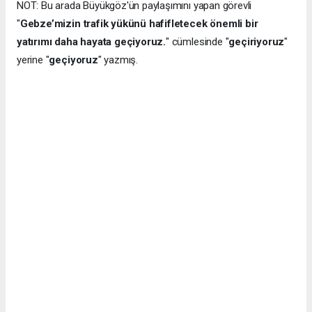
NOT: Bu arada Büyükgöz'ün paylaşımını yapan görevli
"
Gebze’mizin trafik yükünü hafifletecek önemli bir
yatırımı daha hayata geçiyoruz.
" cümlesinde "
geçiriyoruz
"
yerine "
geçiyoruz
" yazmış.