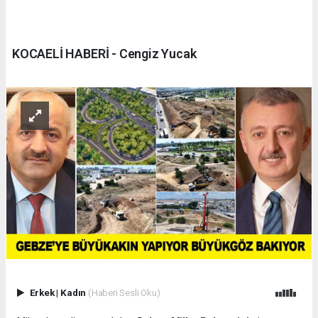
KOCAELİ HABERİ - Cengiz Yucak
Erkek
|
Kadın
(Haberi Sesli Oku)