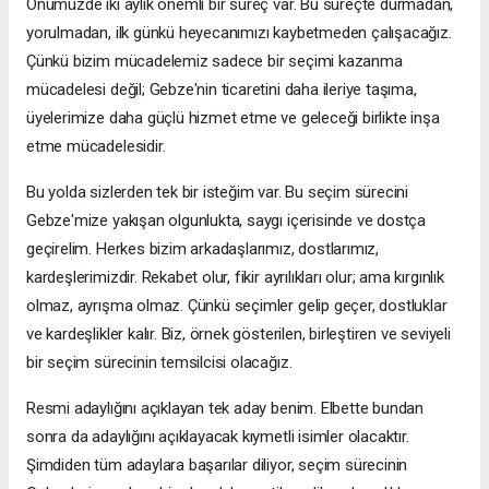
Önümüzde iki aylık önemli bir süreç var. Bu süreçte durmadan,
yorulmadan, ilk günkü heyecanımızı kaybetmeden çalışacağız.
Çünkü bizim mücadelemiz sadece bir seçimi kazanma
mücadelesi değil; Gebze'nin ticaretini daha ileriye taşıma,
üyelerimize daha güçlü hizmet etme ve geleceği birlikte inşa
etme mücadelesidir.
Bu yolda sizlerden tek bir isteğim var. Bu seçim sürecini
Gebze'mize yakışan olgunlukta, saygı içerisinde ve dostça
geçirelim. Herkes bizim arkadaşlarımız, dostlarımız,
kardeşlerimizdir. Rekabet olur, fikir ayrılıkları olur; ama kırgınlık
olmaz, ayrışma olmaz. Çünkü seçimler gelip geçer, dostluklar
ve kardeşlikler kalır. Biz, örnek gösterilen, birleştiren ve seviyeli
bir seçim sürecinin temsilcisi olacağız.
Resmi adaylığını açıklayan tek aday benim. Elbette bundan
sonra da adaylığını açıklayacak kıymetli isimler olacaktır.
Şimdiden tüm adaylara başarılar diliyor, seçim sürecinin