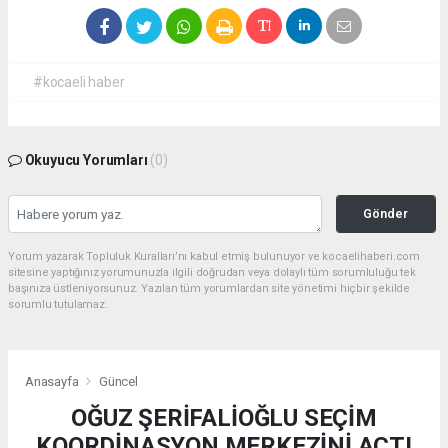
#kocaeli haber
Okuyucu Yorumları
(0)
Gönder
Yorum yazarak Topluluk Kuralları’nı kabul etmiş bulunuyor ve kocaelihaberi.com
sitesine yaptığınız yorumunuzla ilgili doğrudan veya dolaylı tüm sorumluluğu tek
başınıza üstleniyorsunuz. Yazılan tüm yorumlardan site yönetimi hiçbir şekilde
sorumlu tutulamaz.
Anasayfa
Güncel
OĞUZ ŞERİFALİOĞLU SEÇİM
KOORDİNASYON MERKEZİNİ AÇTI