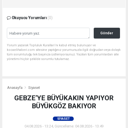
Okuyucu Yorumları
(0)
Gönder
Yorum yazarak Topluluk Kuralları’nı kabul etmiş bulunuyor ve
kocaelihaberi.com sitesine yaptığınız yorumunuzla ilgili doğrudan veya dolaylı
tüm sorumluluğu tek başınıza üstleniyorsunuz. Yazılan tüm yorumlardan site
yönetimi hiçbir şekilde sorumlu tutulamaz.
Anasayfa
Siyaset
GEBZE’YE BÜYÜKAKIN YAPIYOR
BÜYÜKGÖZ BAKIYOR
SIYASET
04.08.2026 - 13:24, Güncelleme: 04.08.2026 - 13:49