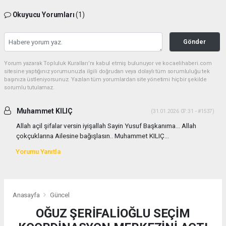
Okuyucu Yorumları
(1)
Gönder
Yorum yazarak Topluluk Kuralları’nı kabul etmiş bulunuyor ve kocaelihaberi.com
sitesine yaptığınız yorumunuzla ilgili doğrudan veya dolaylı tüm sorumluluğu tek
başınıza üstleniyorsunuz. Yazılan tüm yorumlardan site yönetimi hiçbir şekilde
sorumlu tutulamaz.
Muhammet KILIÇ
(31.01.2026 07:31 - #1537)
Allah açil şifalar versin iyişallah Sayin Yusuf Başkanıma… Allah
çokçuklarına Ailesine bağışlasın.. Muhammet KILIÇ…
Yorumu Yanıtla
Anasayfa
Güncel
OĞUZ ŞERİFALİOĞLU SEÇİM