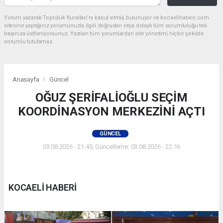
Yorum yazarak Topluluk Kuralları’nı kabul etmiş bulunuyor ve kocaelihaberi.com
sitesine yaptığınız yorumunuzla ilgili doğrudan veya dolaylı tüm sorumluluğu tek
başınıza üstleniyorsunuz. Yazılan tüm yorumlardan site yönetimi hiçbir şekilde
sorumlu tutulamaz.
Anasayfa
Güncel
OĞUZ ŞERİFALİOĞLU SEÇİM
KOORDİNASYON MERKEZİNİ AÇTI
GÜNCEL
03.08.2026 - 21:45, Güncelleme: 03.08.2026 - 22:16
KOCAELİ HABERİ