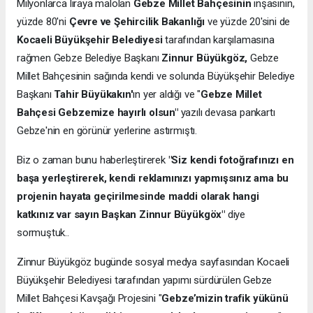
Milyonlarca liraya malolan
Gebze Millet Bahçesinin
inşasının,
yüzde 80'ni
Çevre ve Şehircilik Bakanlığı
ve yüzde 20'sini de
Kocaeli Büyükşehir Belediyesi
tarafından karşılamasına
rağmen Gebze Belediye Başkanı
Zinnur Büyükgöz,
Gebze
Millet Bahçesinin sağında kendi ve solunda Büyükşehir Belediye
Başkanı
Tahir Büyükakın'
ın yer aldığı ve "
Gebze Millet
Bahçesi Gebzemize hayırlı olsun"
yazılı devasa pankartı
Gebze'nin en görünür yerlerine astırmıştı.
Biz o zaman bunu haberleştirerek
"Siz kendi fotoğrafınızı en
başa yerleştirerek, kendi reklamınızı yapmışsınız ama bu
projenin hayata geçirilmesinde maddi olarak hangi
katkınız var sayın Başkan Zinnur Büyükgöx"
diye
sormuştuk..
Zinnur Büyükgöz bugünde sosyal medya sayfasından Kocaeli
Büyükşehir Belediyesi tarafından yapımı sürdürülen Gebze
Millet Bahçesi Kavşağı Projesini "
Gebze’mizin trafik yükünü