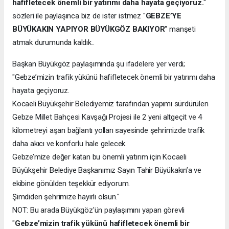
hafifletecek önemli bir yatırımı daha hayata geçiyoruz.
"
sözleri ile paylaşınca biz de ister istmez "
GEBZE’YE
BÜYÜKAKIN YAPIYOR BÜYÜKGÖZ BAKIYOR
" manşeti
atmak durumunda kaldık..
Başkan Büyükgöz paylaşımında şu ifadelere yer verdi;
"Gebze’mizin trafik yükünü hafifletecek önemli bir yatırımı daha
hayata geçiyoruz.
Kocaeli Büyükşehir Belediyemiz tarafından yapımı sürdürülen
Gebze Millet Bahçesi Kavşağı Projesi ile 2 yeni altgeçit ve 4
kilometreyi aşan bağlantı yolları sayesinde şehrimizde trafik
daha akıcı ve konforlu hale gelecek.
Gebze’mize değer katan bu önemli yatırım için Kocaeli
Büyükşehir Belediye Başkanımız Sayın Tahir Büyükakın’a ve
ekibine gönülden teşekkür ediyorum.
Şimdiden şehrimize hayırlı olsun."
NOT: Bu arada Büyükgöz'ün paylaşımını yapan görevli
"
Gebze’mizin trafik yükünü hafifletecek önemli bir