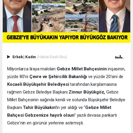
Erkek
|
Kadın
(Haberi Sesli Oku)
Milyonlarca liraya malolan
Gebze Millet Bahçesinin
inşasının,
yüzde 80'ni
Çevre ve Şehircilik Bakanlığı
ve yüzde 20'sini de
Kocaeli Büyükşehir Belediyesi
tarafından karşılamasına
rağmen Gebze Belediye Başkanı
Zinnur Büyükgöz,
Gebze
Millet Bahçesinin sağında kendi ve solunda Büyükşehir Belediye
Başkanı
Tahir Büyükakın'
ın yer aldığı ve "
Gebze Millet
Bahçesi Gebzemize hayırlı olsun"
yazılı devasa pankartı
Gebze'nin en görünür yerlerine astırmıştı.