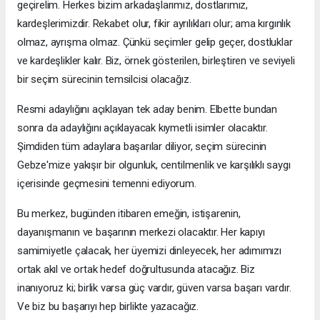
geçirelim. Herkes bizim arkadaşlarımız, dostlarımız,
kardeşlerimizdir. Rekabet olur, fikir ayrılıkları olur; ama kırgınlık
olmaz, ayrışma olmaz. Çünkü seçimler gelip geçer, dostluklar
ve kardeşlikler kalır. Biz, örnek gösterilen, birleştiren ve seviyeli
bir seçim sürecinin temsilcisi olacağız.
Resmi adaylığını açıklayan tek aday benim. Elbette bundan
sonra da adaylığını açıklayacak kıymetli isimler olacaktır.
Şimdiden tüm adaylara başarılar diliyor, seçim sürecinin
Gebze'mize yakışır bir olgunluk, centilmenlik ve karşılıklı saygı
içerisinde geçmesini temenni ediyorum.
Bu merkez, bugünden itibaren emeğin, istişarenin,
dayanışmanın ve başarının merkezi olacaktır. Her kapıyı
samimiyetle çalacak, her üyemizi dinleyecek, her adımımızı
ortak akıl ve ortak hedef doğrultusunda atacağız. Biz
inanıyoruz ki; birlik varsa güç vardır, güven varsa başarı vardır.
Ve biz bu başarıyı hep birlikte yazacağız.