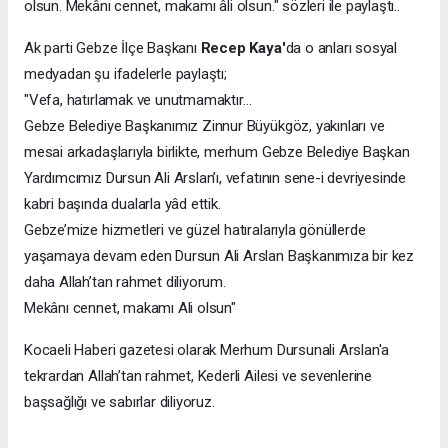
olsun. Mekânı cennet, makamı âli olsun." sözleri ile paylaştı..
Ak parti Gebze İlçe Başkanı
Recep Kaya'
da o anları sosyal
medyadan şu ifadelerle paylaştı;
"Vefa, hatırlamak ve unutmamaktır…
Gebze Belediye Başkanımız Zinnur Büyükgöz, yakınları ve
mesai arkadaşlarıyla birlikte, merhum Gebze Belediye Başkan
Yardımcımız Dursun Ali Arslan’ı, vefatının sene-i devriyesinde
kabri başında dualarla yâd ettik.
Gebze’mize hizmetleri ve güzel hatıralarıyla gönüllerde
yaşamaya devam eden Dursun Ali Arslan Başkanımıza bir kez
daha Allah’tan rahmet diliyorum.
Mekânı cennet, makamı Ali olsun"
Kocaeli Haberi gazetesi olarak Merhum Dursunali Arslan'a
tekrardan Allah’tan rahmet, Kederli Ailesi ve sevenlerine
başsağlığı ve sabırlar diliyoruz.