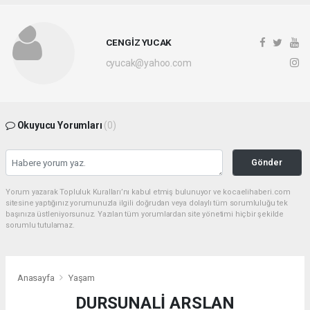
CENGİZ YUCAK
cyucak@yahoo.com
Okuyucu Yorumları
(0)
Gönder
Yorum yazarak Topluluk Kuralları’nı kabul etmiş bulunuyor ve kocaelihaberi.com
sitesine yaptığınız yorumunuzla ilgili doğrudan veya dolaylı tüm sorumluluğu tek
başınıza üstleniyorsunuz. Yazılan tüm yorumlardan site yönetimi hiçbir şekilde
sorumlu tutulamaz.
Anasayfa
Yaşam
DURSUNALİ ARSLAN