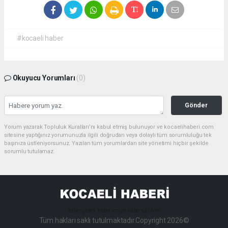
#kocaeli haber
Okuyucu Yorumları
(0)
Gönder
Yorum yazarak Topluluk Kuralları’nı kabul etmiş bulunuyor ve kocaelihaberi.com
sitesine yaptığınız yorumunuzla ilgili doğrudan veya dolaylı tüm sorumluluğu tek
başınıza üstleniyorsunuz. Yazılan tüm yorumlardan site yönetimi hiçbir şekilde
sorumlu tutulamaz.
haber paketi
haber scripti
haber yazılımı
Tüm hakları saklı tutulmaktadır.Copyright 2026©