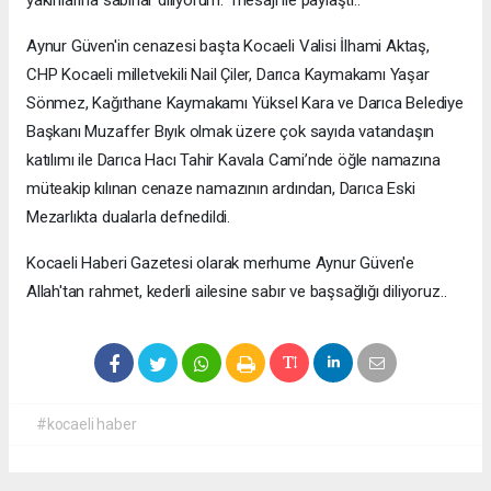
Aynur Güven'in cenazesi başta Kocaeli Valisi İlhami Aktaş,
CHP Kocaeli milletvekili Nail Çiler, Darıca Kaymakamı Yaşar
Sönmez, Kağıthane Kaymakamı Yüksel Kara ve Darıca Belediye
Başkanı Muzaffer Bıyık olmak üzere çok sayıda vatandaşın
katılımı ile Darıca Hacı Tahir Kavala Cami’nde öğle namazına
müteakip kılınan cenaze namazının ardından, Darıca Eski
Mezarlıkta dualarla defnedildi.
Kocaeli Haberi Gazetesi olarak merhume Aynur Güven'e
Allah'tan rahmet, kederli ailesine sabır ve başsağlığı diliyoruz..
#kocaeli haber