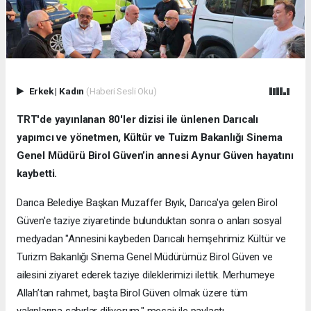
Erkek
|
Kadın
(Haberi Sesli Oku)
TRT'de yayınlanan 80'ler dizisi ile ünlenen Darıcalı
yapımcı ve yönetmen, Kültür ve Tuizm Bakanlığı Sinema
Genel Müdürü Birol Güven’in annesi Aynur Güven hayatını
kaybetti.
Darıca Belediye Başkan Muzaffer Bıyık, Darıca'ya gelen Birol
Güven'e taziye ziyaretinde bulunduktan sonra o anları sosyal
medyadan "Annesini kaybeden Darıcalı hemşehrimiz Kültür ve
Turizm Bakanlığı Sinema Genel Müdürümüz Birol Güven ve
ailesini ziyaret ederek taziye dileklerimizi ilettik. Merhumeye
Allah’tan rahmet, başta Birol Güven olmak üzere tüm
yakınlarına sabırlar diliyorum." mesajı ile paylaştı..