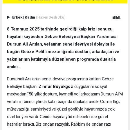
Erkek
|
Kadın
(Haberi Sesli Oku)
8 Temmuz 2025 tarihinde geçirdiği kalp krizi sonucu
hayatını kaybeden Gebze Belediyesi Başkan Yardımcısı
Dursun Ali Arslan, vefatının senei devriyesi dolayısı ile
bugün Gebze Pelitli mezarlığında dostları, arkadaşları ve
yakınlarının katılımıyla düzenlenen programda dualarla
anıldı..
Dursunali Arslan'ın senei devriye programına katılan Gebze
Belediye başkanı
Zinnur Büyükgöz
duygularını sosyal
medyadan "50 yıllık dostum, kıymetli yol arkadaşım Dursun Ali’yi
vefatının birinci yılında kabri başında dualarla andık. Cömertliği,
mütevazılığı, samimiyeti ve güzel gönlüyle hayatımızda çok
özel bir yeri vardı. Geride hayırla yâd edilecek nice güzel
hatıralar bıraktı. Biz ondan razıydık, Rabbim de ondan razı