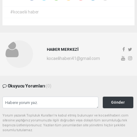
#kocaelii haber
HABER MERKEZİ
kocaelihaberi41@gmail.com
Okuyucu Yorumları
(0)
Gönder
Yorum yazarak Topluluk Kuralları’nı kabul etmiş bulunuyor ve kocaelihaberi.com
sitesine yaptığınız yorumunuzla ilgili doğrudan veya dolaylı tüm sorumluluğu tek
başınıza üstleniyorsunuz. Yazılan tüm yorumlardan site yönetimi hiçbir şekilde
sorumlu tutulamaz.