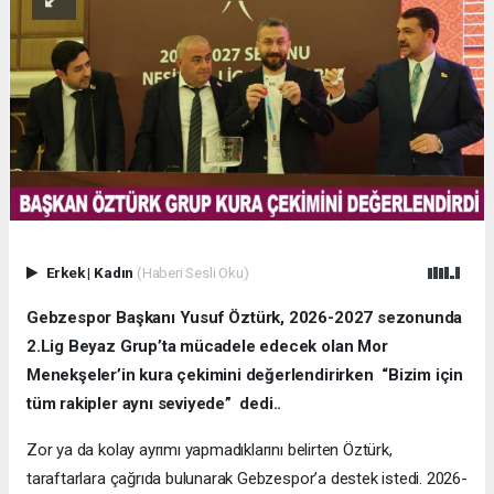
Erkek
|
Kadın
(Haberi Sesli Oku)
Gebzespor Başkanı Yusuf Öztürk, 2026-2027 sezonunda
2.Lig Beyaz Grup’ta mücadele edecek olan Mor
Menekşeler’in kura çekimini değerlendirirken “Bizim için
tüm rakipler aynı seviyede” dedi..
Zor ya da kolay ayrımı yapmadıklarını belirten Öztürk,
taraftarlara çağrıda bulunarak Gebzespor’a destek istedi. 2026-